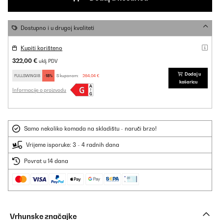
Dostupno i u drugoj kvaliteti
Kupiti korišteno
322,00 €
uklj. PDV
Dodaj u
FULLSWING18
-18%
S kuponom:
264,04 €
košaricu
Informacije o proizvodu
Samo nekoliko komada na skladištu - naruči brzo!
Vrijeme isporuke: 3 - 4 radnih dana
Povrat u 14 dana
Vrhunske značajke