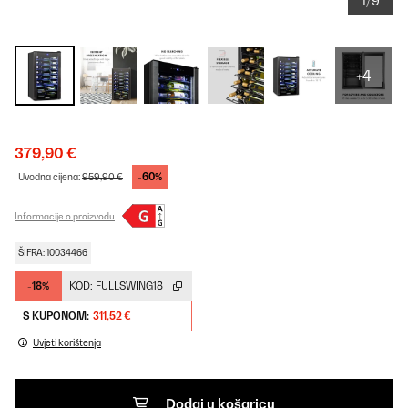
1/9
+4
379,90 €
-60%
Uvodna cijena:
959,90 €
Informacije o proizvodu
ŠIFRA: 10034466
-18%
KOD:
FULLSWING18
S KUPONOM:
311,52 €
Uvjeti korištenja
Dodaj u košaricu