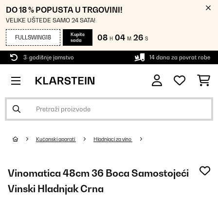
DO 18 % POPUSTA U TRGOVINI!
VELIKE UŠTEDE SAMO 24 SATA!
Kupite
08
04
25
FULLSWING18
H
M
S
sada
3-godišnje jamstvo
14 dana za povrat robe
Kućanski aparati
Hladnjaci za vino
Vinomatica 48cm 36 Boca Samostojeći
Vinski Hladnjak Crna