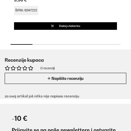
9,90 €
9,
ŠIFRA: 10047222
ŠI
Dodaj u košaricu
Recenzije kupaca
O recenziji
Napišite recenziju
za ovaj artikal još nitko nije napisao recenziju
-10 €
Prijavite se na naše newslettere i ostvarite