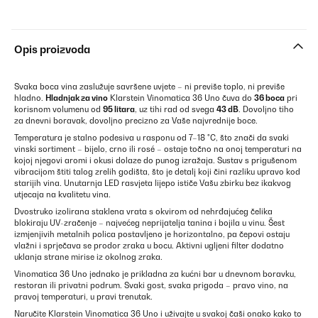
Opis proizvoda
Svaka boca vina zaslužuje savršene uvjete – ni previše toplo, ni previše
hladno.
Hladnjak za vino
Klarstein Vinomatica 36 Uno čuva do
36 boca
pri
korisnom volumenu od
95 litara
, uz tihi rad od svega
43 dB
. Dovoljno tiho
za dnevni boravak, dovoljno precizno za Vaše najvrednije boce.
Temperatura je stalno podesiva u rasponu od 7–18 °C, što znači da svaki
vinski sortiment – bijelo, crno ili rosé – ostaje točno na onoj temperaturi na
kojoj njegovi aromi i okusi dolaze do punog izražaja. Sustav s prigušenom
vibracijom štiti talog zrelih godišta, što je detalj koji čini razliku upravo kod
starijih vina. Unutarnja LED rasvjeta lijepo ističe Vašu zbirku bez ikakvog
utjecaja na kvalitetu vina.
Dvostruko izolirana staklena vrata s okvirom od nehrđajućeg čelika
blokiraju UV-zračenje – najvećeg neprijatelja tanina i bojila u vinu. Šest
izmjenjivih metalnih polica postavljeno je horizontalno, pa čepovi ostaju
vlažni i sprječava se prodor zraka u bocu. Aktivni ugljeni filter dodatno
uklanja strane mirise iz okolnog zraka.
Vinomatica 36 Uno jednako je prikladna za kućni bar u dnevnom boravku,
restoran ili privatni podrum. Svaki gost, svaka prigoda – pravo vino, na
pravoj temperaturi, u pravi trenutak.
Naručite Klarstein Vinomatica 36 Uno i uživajte u svakoj čaši onako kako to