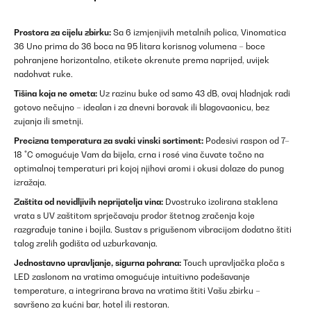
Prostora za cijelu zbirku:
Sa 6 izmjenjivih metalnih polica, Vinomatica
36 Uno prima do 36 boca na 95 litara korisnog volumena – boce
pohranjene horizontalno, etikete okrenute prema naprijed, uvijek
nadohvat ruke.
Tišina koja ne ometa:
Uz razinu buke od samo 43 dB, ovaj hladnjak radi
gotovo nečujno – idealan i za dnevni boravak ili blagovaonicu, bez
zujanja ili smetnji.
Precizna temperatura za svaki vinski sortiment:
Podesivi raspon od 7–
18 °C omogućuje Vam da bijela, crna i rosé vina čuvate točno na
optimalnoj temperaturi pri kojoj njihovi aromi i okusi dolaze do punog
izražaja.
Zaštita od nevidljivih neprijatelja vina:
Dvostruko izolirana staklena
vrata s UV zaštitom sprječavaju prodor štetnog zračenja koje
razgrađuje tanine i bojila. Sustav s prigušenom vibracijom dodatno štiti
talog zrelih godišta od uzburkavanja.
Jednostavno upravljanje, sigurna pohrana:
Touch upravljačka ploča s
LED zaslonom na vratima omogućuje intuitivno podešavanje
temperature, a integrirana brava na vratima štiti Vašu zbirku –
savršeno za kućni bar, hotel ili restoran.