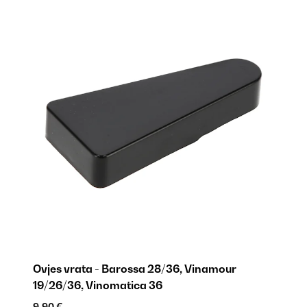
Ovjes vrata - Barossa 28/36, Vinamour
N
19/26/36, Vinomatica 36
ica
B