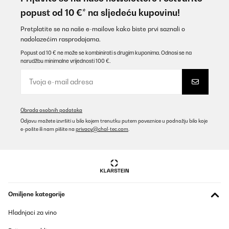
popust od 10 €* na sljedeću kupovinu!
Pretplatite se na naše e-mailove kako biste prvi saznali o
nadolazećim rasprodajama.
Popust od 10 € ne može se kombinirati s drugim kuponima. Odnosi se na
narudžbu minimalne vrijednosti 100 €.
Obrada osobnih podataka
Odjavu možete izvršiti u bilo kojem trenutku putem poveznice u podnožju bilo koje
e-pošte ili nam pišite na
privacy@chal-tec.com
.
Omiljene kategorije
Hladnjaci za vino