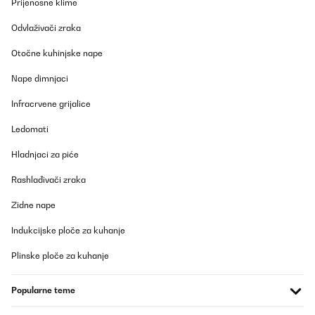
Prijenosne klime
Odvlaživači zraka
Otočne kuhinjske nape
Nape dimnjaci
Infracrvene grijalice
Ledomati
Hladnjaci za piće
Rashlađivači zraka
Zidne nape
Indukcijske ploče za kuhanje
Plinske ploče za kuhanje
Popularne teme