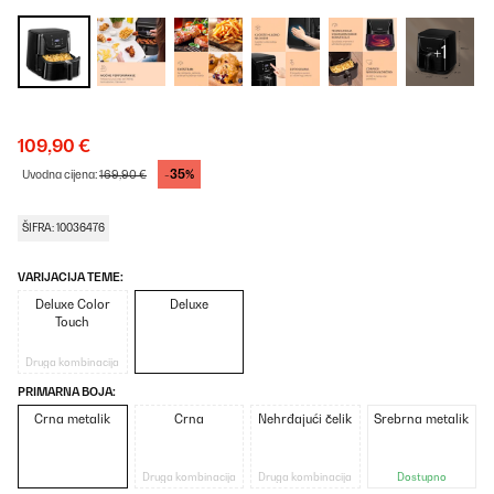
+1
109,90 €
-35%
Uvodna cijena:
169,90 €
ŠIFRA: 10036476
VARIJACIJA TEME:
Deluxe Color
Deluxe
Touch
Druga kombinacija
PRIMARNA BOJA:
Crna metalik
Crna
Nehrđajući čelik
Srebrna metalik
Druga kombinacija
Druga kombinacija
Dostupno