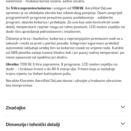
namirnica – hrskava korica izvana, sočno iznutra.
Sa
5 litre zapremine košarice
i snagom od
1700 W
, AeroVital DeLuxe
spreman je za obiteljske obroke bez višestrukog punjenja. Osam unaprijed
programiranih programa preuzima posao podešavanja – odaberite
program, ubacite košaricu i pričekajte. Za one koji vole kontrolirati svaki
detalj, temperatura i tajmer mogu se ručno postaviti. LCD zaslon osjetljiv na
dodir čini upravljanje jednostavnim i intuitivnim.
Čišćenje je brzo i bezbolno: košarica s neprianjajućim premazom vadi se u
sekundi i može se prati u perilici posuđa. Integrirani sigurnosni prekidač
automatski isključuje uređaj čim se košarica izvadi za vrijeme rada. Kućište
od ABS plastike ostaje izvana hladno čak i pri punoj radnoj temperaturi, pa
nema opasnosti od opeklina pri dodiru.
Ukratko:
1700 W, 5 litre zapremine, 8 programa, LCD zaslon osjetljiv na
dodir – i hrskava hrana s do 80 % manje ulja. Friteza koja si zaslužuje
trajno mjesto na Vašem kuhinjskom pultu.
Naručite Klarstein AeroVital DeLuxe danas i uživajte u hrskavim obrocima
bez kompromisa.
Značajke
Dimenzije i tehnički detalji