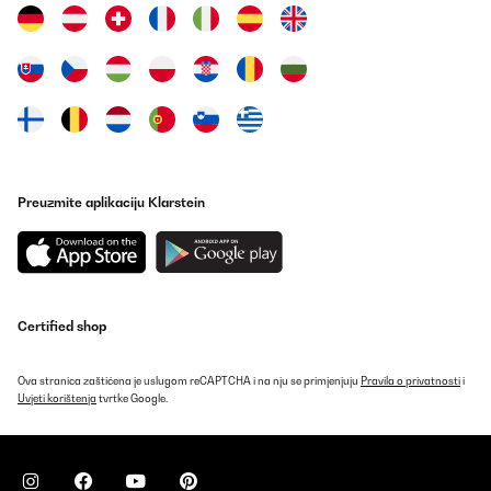
Amazon-Benutzer
Prevedi
POTVRĐENI PREGLED
02/01/2023
My first air fryer and very impressed. Haven’t used my electric
oven since as it takes 15 mins to get to temperature and I can
cook a meal in the fryer in 20. It’s very efficient and haven’t had
Preuzmite aplikaciju Klarstein
the need to pre warm it. It has 8 preset programs and the only
criticism is that the programs aren’t explained in the instructions
so be prepared to practice!
Amazon-Benutzer
Prevedi
Certified shop
POTVRĐENI PREGLED
Ova stranica zaštićena je uslugom reCAPTCHA i na nju se primjenjuju
Pravila o privatnosti
i
01/01/2023
Uvjeti korištenja
tvrtke Google.
Made chips to1.5 kilo Sunday joint. Slight problem, left side of
fryer is hotter than the right side. Had to rotate joint to keep
cooking even.Started 5 mins.. at 200c with rotation to cook all
round. Then 40 mins. at 180.rested in fryer at 80c for 10 mins