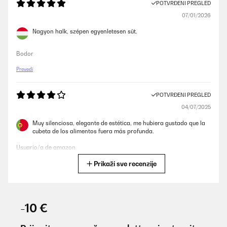
POTVRĐENI PREGLED
07/01/2026
Nagyon halk, szépen egyenletesen süt.
Bodor
Prevedi
POTVRĐENI PREGLED
04/07/2025
Muy silenciosa, elegante de estética, me hubiera gustado que la
cubeta de los alimentos fuera más profunda.
Usuario/a de amazon
Prikaži sve recenzije
Prevedi
POTVRĐENI PREGLED
30/04/2025
-10 €
Este foarte bun. Arată și foarte bine . Ușor de utilizat .