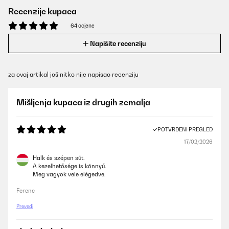
Recenzije kupaca
64 ocjene
Napišite recenziju
za ovaj artikal još nitko nije napisao recenziju
Mišljenja kupaca iz drugih zemalja
POTVRĐENI PREGLED
17/02/2026
Halk és szépen süt.
A kezelhetősége is könnyű.
Meg vagyok vele elégedve.
Ferenc
Prevedi