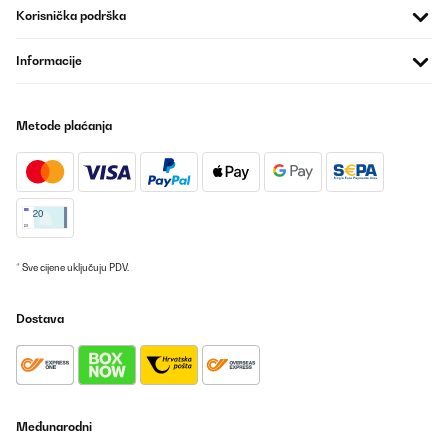
voluminosi e a doverla far ppartire con poche stoviglie
Korisnička podrška
all'interno. La consiglio certamente, ormai un must_have dentro
casa, ma adesso ci sono anche prodotti molto piu' smart e
questa ale i soldi per potenza, capienza e prezzo.
Informacije
Utente Amazon
Prevedi
Metode plaćanja
POTVRĐENI PREGLED
27/10/2023
Buona
* Sve cijene uključuju PDV.
Utente Amazon
Prevedi
Dostava
POTVRĐENI PREGLED
06/01/2023
We love our Airfryer,it saves us time,food taste good.Easy to
use.Easy to clean
Međunarodni