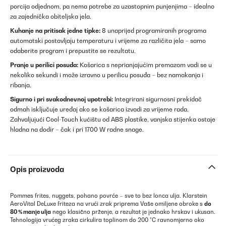
porcija odjednom, pa nema potrebe za uzastopnim punjenjima – idealno
za zajednička obiteljska jela.
Kuhanje na pritisak jedne tipke:
8 unaprijed programiranih programa
automatski postavljaju temperaturu i vrijeme za različita jela – samo
odaberite program i prepustite se rezultatu.
Pranje u perilici posuđa:
Košarica s neprianjajućim premazom vadi se u
nekoliko sekundi i može izravno u perilicu posuđa – bez namakanja i
ribanja.
Sigurno i pri svakodnevnoj upotrebi:
Integrirani sigurnosni prekidač
odmah isključuje uređaj ako se košarica izvadi za vrijeme rada.
Zahvaljujući Cool-Touch kućištu od ABS plastike, vanjska stijenka ostaje
hladna na dodir – čak i pri 1700 W radne snage.
Opis proizvoda
Pommes frites, nuggets, pohano povrće – sve to bez lonca ulja. Klarstein
AeroVital DeLuxe friteza na vrući zrak priprema Vaše omiljene obroke s
do
80 % manje ulja
nego klasično prženje, a rezultat je jednako hrskav i ukusan.
Tehnologija vrućeg zraka cirkulira toplinom do 200 °C ravnomjerno oko