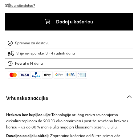
Što znače statusi?
Dodaj u košaricu
Spremno za dostavu
Vrijeme isporuke: 3 - 4 radnih dana
Povrat u 14 dana
Vrhunske značajke
Hrskavo bez kapljice ulja:
Tehnologija vrućeg zraka ravnomjerno
cirkulira toplinom do 200 °C oko namirnica i postiže savršeno hrskavu
koricu – uz do 80 % manje ulja nego pri klasičnom prženju u ulju.
Dovoljno za cijelu obitelj:
Zapremina košarice od 5 litre prima više