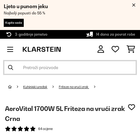
Ljeto u punom jeku
Najbolji popusti do 55 %
Kupite sada
3-godišnje jamstvo
14 dana za povrat robe
Kuhinjski uređaji
Friteze na vrući zrak
AeroVital 1700W 5L Friteza na vrući zrak
Crna
64 ocjene