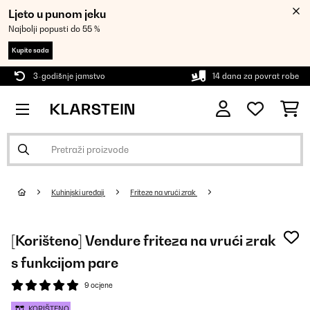
Ljeto u punom jeku
Najbolji popusti do 55 %
Kupite sada
3-godišnje jamstvo
14 dana za povrat robe
Kuhinjski uređaji
Friteze na vrući zrak
[Korišteno] Vendure friteza na vrući zrak
s funkcijom pare
9 ocjene
KORIŠTENO