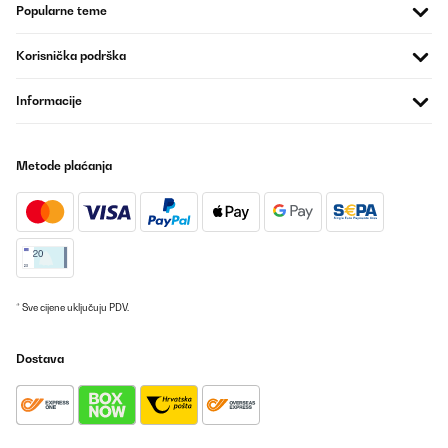
Usuario/a de amazon
Popularne teme
Prevedi
Korisnička podrška
POTVRĐENI PREGLED
Informacije
13/02/2023
Die Bedienung ist selbsterklärend . Als erstes habe ich Pommes
Frites im Airfreyer ausprobiert. Meine Frau und ich waren
Metode plaćanja
erstaunt, wie gut sie geworden sind. Brötchen aufbacken,
Frühstückseier kochen, funktioniert einwandfrei und der Korb ist
groß genug für mehrere Brötchen. Der Korb ist auch in heißem
Zustand durch die Griffe herausnehmbar. Der Grilleinsatz und der
Korb sind leicht unter warmen Wasser zu reinigen. Durch die
Glasscheibe kann ich den Garungsprozess verfolgen und auch
spontan den Deckel öffnen, um den Fisch oder meine
Bratkartoffeln zu wenden. Wir sind sehr zufrieden und können
mit Überzeugung eine Kaufempfehlung ausprechen
* Sve cijene uključuju PDV.
Amazon-Benutzer
Dostava
Prevedi
POTVRĐENI PREGLED
02/11/2022