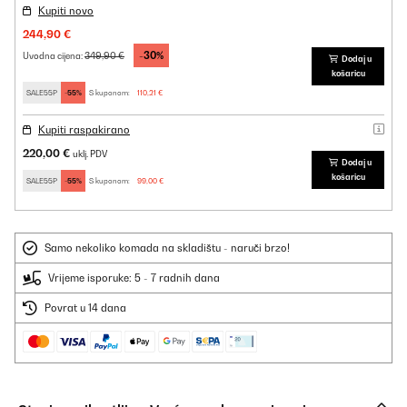
Kupiti novo
244,90 €
-30%
349,90 €
Uvodna cijena:
Dodaj u
košaricu
SALE55P
-55%
S kuponom:
110,21 €
Kupiti raspakirano
220,00 €
uklj. PDV
Dodaj u
košaricu
SALE55P
-55%
S kuponom:
99,00 €
Samo nekoliko komada na skladištu - naruči brzo!
Vrijeme isporuke: 5 - 7 radnih dana
Povrat u 14 dana