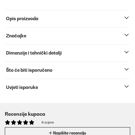
Opis proizvoda
Značajke
Dimenzije i tehnički detalji
Što će biti isporučeno
Uvjeti isporuke
Recenzije kupaca
9 ocjene
Napišite recenziju