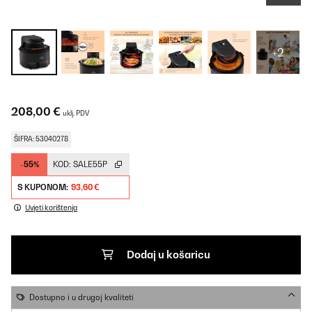
+2
208,00 €
uklj. PDV
ŠIFRA: 53040278
-55%
KOD:
SALE55P
S KUPONOM:
93,60 €
Uvjeti korištenja
Dodaj u košaricu
Dostupno i u drugoj kvaliteti