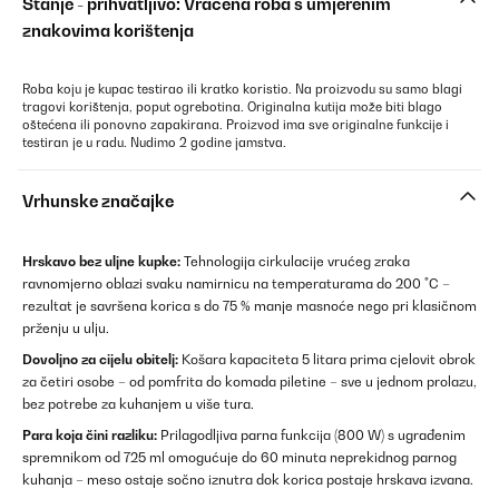
Stanje - prihvatljivo: Vraćena roba s umjerenim
znakovima korištenja
Roba koju je kupac testirao ili kratko koristio. Na proizvodu su samo blagi
tragovi korištenja, poput ogrebotina. Originalna kutija može biti blago
oštećena ili ponovno zapakirana. Proizvod ima sve originalne funkcije i
testiran je u radu. Nudimo 2 godine jamstva.
Vrhunske značajke
Hrskavo bez uljne kupke:
Tehnologija cirkulacije vrućeg zraka
ravnomjerno oblazi svaku namirnicu na temperaturama do 200 °C –
rezultat je savršena korica s do 75 % manje masnoće nego pri klasičnom
prženju u ulju.
Dovoljno za cijelu obitelj:
Košara kapaciteta 5 litara prima cjelovit obrok
za četiri osobe – od pomfrita do komada piletine – sve u jednom prolazu,
bez potrebe za kuhanjem u više tura.
Para koja čini razliku:
Prilagodljiva parna funkcija (800 W) s ugrađenim
spremnikom od 725 ml omogućuje do 60 minuta neprekidnog parnog
kuhanja – meso ostaje sočno iznutra dok korica postaje hrskava izvana.