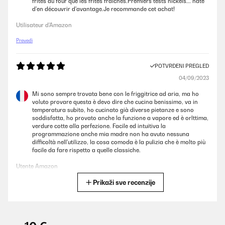
frites au four que les frites fraîches.Premiers tests nickels... hâte
d'en découvrir d'avantage.Je recommande cet achat!
Utilisateur d'Amazon
Prevedi
POTVRĐENI PREGLED
04/09/2023
Mi sono sempre trovata bene con le friggitrice ad aria, ma ho
voluto provare questa è devo dire che cucina benissimo, va in
temperatura subito, ho cucinato già diverse pietanze e sono
soddisfatta, ho provato anche la funzione a vapore ed è orlttima,
verdure cotte alla perfezione. Facile ed intuitiva la
programmazione anche mia madre non ha avuto nessuna
difficoltà nell'utilizzo, la cosa comoda è la pulizia che è molto più
facile da fare rispetto a quelle classiche.
Utente Amazon
Prikaži sve recenzije
Prevedi
POTVRĐENI PREGLED
31/08/2023