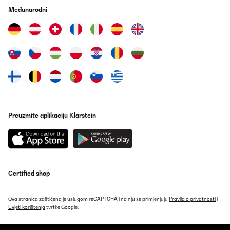
Međunarodni
Cette friteuse tres esthetique sans huile a déjà trouvé sa place
dans ma cuisine et elle n'y bougera plus !!!!Des frittes
croustillantes comme dans une friteuse avec huile.Hier j'ai testé la
cuisson du poulet et je valide également.Le lavage de la friteuse
me faisait peur mais ça se nettoie très facilement et les éléments
non électroniques passent sans problème au lave vaisselle.Je
recommande cette friteuse sans hésitation.
Utilisateur d'Amazon
Prevedi
Preuzmite aplikaciju Klarstein
POTVRĐENI PREGLED
27/10/2022
Ich habe bisher die Dampffunktion noch nicht genutzt. Zum
fritieren aber perfekt . Pommes war 10 Mal besser als aus dem
Backofen und schön knusprig. Man muss am Anfang allerdings
Certified shop
erstmal Erfahrung sammeln welche Temperatur und Garzeit
optimal ist. Da hilft die Anleitung leider wenig.
Amazon-Benutzer
Ova stranica zaštićena je uslugom reCAPTCHA i na nju se primjenjuju
Pravila o privatnosti
i
Uvjeti korištenja
tvrtke Google.
Prevedi