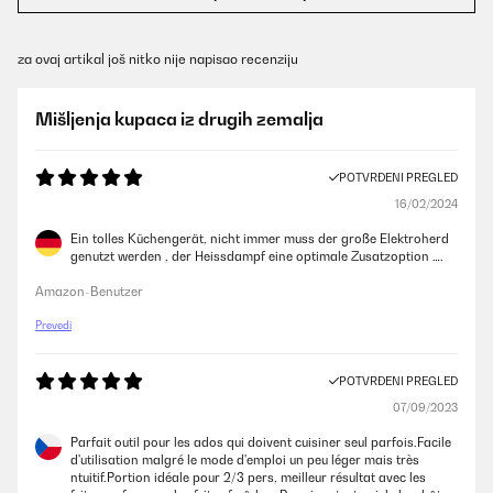
za ovaj artikal još nitko nije napisao recenziju
Mišljenja kupaca iz drugih zemalja
POTVRĐENI PREGLED
16/02/2024
Ein tolles Küchengerät, nicht immer muss der große Elektroherd
genutzt werden , der Heissdampf eine optimale Zusatzoption ….
Amazon-Benutzer
Prevedi
POTVRĐENI PREGLED
07/09/2023
Parfait outil pour les ados qui doivent cuisiner seul parfois.Facile
d'utilisation malgré le mode d'emploi un peu léger mais très
ntuitif.Portion idéale pour 2/3 pers, meilleur résultat avec les