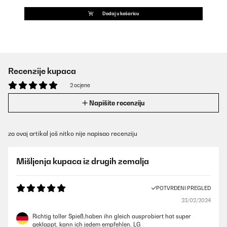
Dodaj u košaricu
Recenzije kupaca
2 ocjene
Napišite recenziju
za ovaj artikal još nitko nije napisao recenziju
Mišljenja kupaca iz drugih zemalja
POTVRĐENI PREGLED
23/02/2024
Richtig toller Spieß,haben ihn gleich ausprobiert hat super
geklappt, kann ich jedem empfehlen. LG