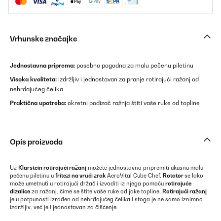
Vrhunske značajke
Jednostavna priprema:
posebno pogodna za malu pečenu piletinu
Visoka kvaliteta:
izdržljiv i jednostavan za pranje rotirajući ražanj od
nehrđajućeg čelika
Praktična upotreba:
okretni podizač ražnja štiti vaše ruke od topline
Opis proizvoda
Uz
Klarstein rotirajući ražanj
možete jednostavno pripremiti ukusnu malu
pečenu piletinu u
fritezi na vrući zrak
AeroVital Cube Chef.
Rotator
se lako
može umetnuti u rotirajući držač i izvaditi iz njega pomoću
rotirajuće
dizalice
za ražanj, čime se štite vaše ruke od jake topline.
Rotirajući ražanj
je u potpunosti izrađen od nehrđajućeg čelika i stoga je ne samo iznimno
izdržljiv, već je i jednostavan za čišćenje.