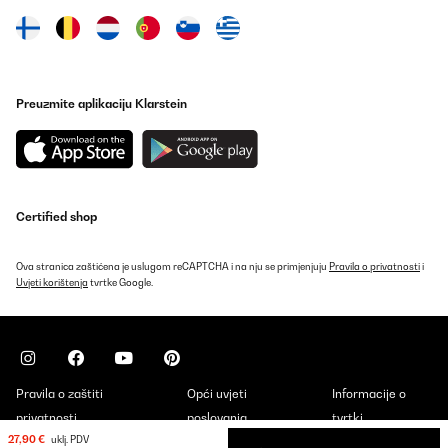
Preuzmite aplikaciju Klarstein
Certified shop
Ova stranica zaštićena je uslugom reCAPTCHA i na nju se primjenjuju
Pravila o privatnosti
i
Uvjeti korištenja
tvrtke Google.
Pravila o zaštiti
Opći uvjeti
Informacije o
privatnosti
poslovanja
tvrtki
27,90 €
uklj. PDV