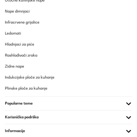
Otočne kuhinjske nape
Nape dimnjaci
Infracrvene grijalice
Ledomati
Hladnjaci za piće
Rashlađivači zraka
Zidne nape
Indukcijske ploče za kuhanje
Plinske ploče za kuhanje
Popularne teme
Korisnička podrška
Informacije