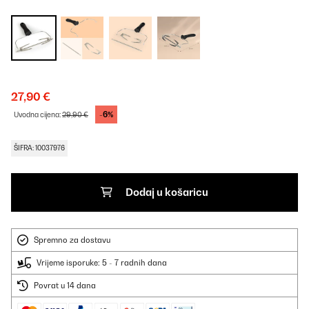
27,90 €
-6%
Uvodna cijena:
29,90 €
ŠIFRA: 10037976
Dodaj u košaricu
Spremno za dostavu
Vrijeme isporuke: 5 - 7 radnih dana
Povrat u 14 dana