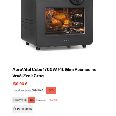
AeroVital Cube 1700W 14L Mini Pećnica na
Vrući Zrak Crna
189,90 €
-36%
Uvodna cijena:
299,90 €
FULLSWING18
-18%
S kuponom:
155,72 €
ŠIFRA: 10034217