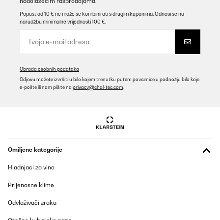
nadolazećim rasprodajama.
Popust od 10 € ne može se kombinirati s drugim kuponima. Odnosi se na
narudžbu minimalne vrijednosti 100 €.
Obrada osobnih podataka
Odjavu možete izvršiti u bilo kojem trenutku putem poveznice u podnožju bilo koje
e-pošte ili nam pišite na
privacy@chal-tec.com
.
Omiljene kategorije
Hladnjaci za vino
Prijenosne klime
Odvlaživači zraka