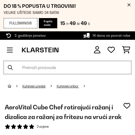
DO 18 % POPUSTA U TRGOVINI!
VELIKE UŠTEDE SAMO 24 SATA!
Kupite
15
49
49
FULLSWING18
H
M
S
sada
3-godišnje jamstvo
14 dana za povrat robe
Kuhinjski uređaji
Kuhinjski pribor
AeroVital Cube Chef rotirajući ražanj i
dizalica za ražanj za fritezu na vrući zrak
2 ocjene