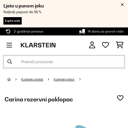
Ljeto u punom jeku
Najbolji popusti do 55 %
Kupite sada
3-godišnje jamstvo
14 dana za povrat robe
Kuhinjski uređaji
Kuhinjski pribor
Carina rezervni poklopac