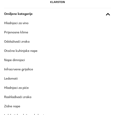
Omiljene kategorije
Hladnjaci za vino
Prijenosne klime
Odvlaživači zraka
Otočne kuhinjske nape
Nape dimnjaci
Infracrvene grijalice
Ledomati
Hladnjaci za piće
Rashlađivači zraka
Zidne nape