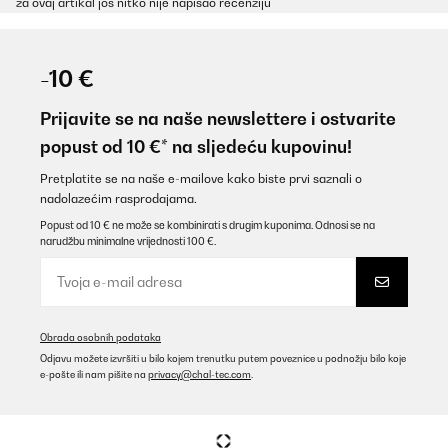
za ovaj artikal još nitko nije napisao recenziju
-10 €
Prijavite se na naše newslettere i ostvarite
popust od 10 €* na sljedeću kupovinu!
Pretplatite se na naše e-mailove kako biste prvi saznali o
nadolazećim rasprodajama.
Popust od 10 € ne može se kombinirati s drugim kuponima. Odnosi se na
narudžbu minimalne vrijednosti 100 €.
Obrada osobnih podataka
Odjavu možete izvršiti u bilo kojem trenutku putem poveznice u podnožju bilo koje
e-pošte ili nam pišite na
privacy@chal-tec.com
.