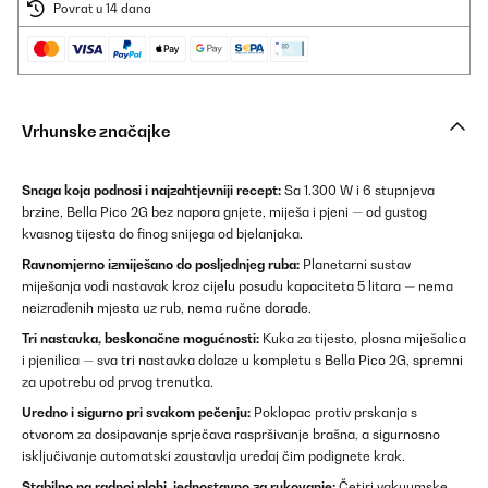
Povrat u 14 dana
Vrhunske značajke
Snaga koja podnosi i najzahtjevniji recept:
Sa 1.300 W i 6 stupnjeva
brzine, Bella Pico 2G bez napora gnjete, miješa i pjeni — od gustog
kvasnog tijesta do finog snijega od bjelanjaka.
Ravnomjerno izmiješano do posljednjeg ruba:
Planetarni sustav
miješanja vodi nastavak kroz cijelu posudu kapaciteta 5 litara — nema
neizrađenih mjesta uz rub, nema ručne dorade.
Tri nastavka, beskonačne mogućnosti:
Kuka za tijesto, plosna miješalica
i pjenilica — sva tri nastavka dolaze u kompletu s Bella Pico 2G, spremni
za upotrebu od prvog trenutka.
Uredno i sigurno pri svakom pečenju:
Poklopac protiv prskanja s
otvorom za dosipavanje sprječava raspršivanje brašna, a sigurnosno
isključivanje automatski zaustavlja uređaj čim podignete krak.
Stabilno na radnoj plohi, jednostavno za rukovanje:
Četiri vakuumske