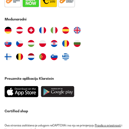
ungewöhnlich laut, sondern für die leichte Bauweise in Ordnung.
Ich bin der Meinung, dass man für dieses Geld eine absolut gute
Küchenmaschine bekommt.
Međunarodni
Amazon-Benutzer
Prevedi
POTVRĐENI PREGLED
23/08/2025
Nachdem wir uns aus ungünsten finanziellen Gründen für diese
günstige Knetmaschine von Klarstein entschieden hatten, waren
wir am Anfang ehrlich gesagt skeptisch. Zwar wäre eine
hochwertige Maschine wie eine Wilfa oder ein gutes Modell von
Kenwood, mit der man auch Nudeln machen kann, ein Traum,
Preuzmite aplikaciju Klarstein
aber das gibt das Budget leider nicht her und für den günstigen
Preis sollte die Maschine vor allem eins können: Teig kneten.Und
das tut sie! Wir backen wöchentlich Brot und Brötchen – von
normalen Broten über Fladenbrot bis hin zu festem Sauerteig –
und waren von den Ergebnissen sehr überrascht. Die Maschine
bewältigt selbst feste Teige tadellos. Aufgrund des Knethakens
neigt der Teig zwar manchmal dazu, sich am Haken
Certified shop
hochzuziehen, und der Haken könnte insgesamt etwas besser an
die Rührschüssel angepasst sein, aber auch das ist kein großes
Problem. Auch für Eischnee habe ich sie verwendet und das
Ova stranica zaštićena je uslugom reCAPTCHA i na nju se primjenjuju
Pravila o privatnosti
i
Ergebnis war perfekt.Die Optik im Stil der 50er und 60er Jahre