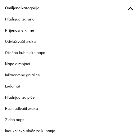
Omiljene kategorije
POTVRĐENI PREGLED
Hladnjaci za vino
26/12/2025
Genial, por fin di con una buena a buen precio. Genial para
Prijenosne klime
repostería, tartas y monta la nata en 3 minutos, me ha
encantado y muy bonito el diseño rojo metal
Odvlaživači zraka
Usuario/a de amazon
Otočne kuhinjske nape
Prevedi
Nape dimnjaci
POTVRĐENI PREGLED
Infracrvene grijalice
09/12/2025
Ledomati
Per me ottima verso le mie aspettative
Hladnjaci za piće
Utente Amazon
Rashlađivači zraka
Prevedi
Zidne nape
POTVRĐENI PREGLED
Indukcijske ploče za kuhanje
15/11/2025