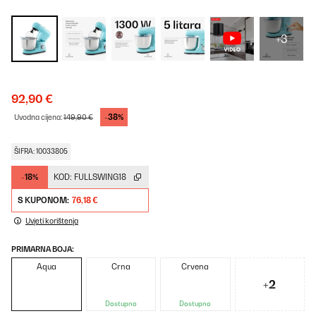
+3
92,90 €
-38%
Uvodna cijena:
149,90 €
ŠIFRA: 10033805
-18%
KOD:
FULLSWING18
S KUPONOM:
76,18 €
Uvjeti korištenja
PRIMARNA BOJA:
Aqua
Crna
Crvena
+2
Dostupno
Dostupno