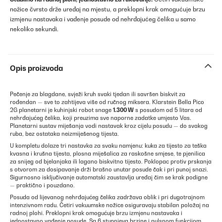
nožice čvrsto drže uređaj na mjestu, a preklopni krak omogućuje brzu
izmjenu nastavaka i vađenje posude od nehrđajućeg čelika u samo
nekoliko sekundi.
Opis proizvoda
Pečenje za blagdane, svježi kruh svaki tjedan ili savršen biskvit za
rođendan — sve to zahtijeva više od ručnog miksera. Klarstein Bella Pico
2G planetarni je kuhinjski robot snage
1.300 W
s posudom od 5 litara od
nehrđajućeg čelika, koji preuzima sve naporne zadatke umjesto Vas.
Planetarni sustav miješanja vodi nastavak kroz cijelu posudu — do svakog
ruba, bez ostataka neizmiješenog tijesta.
U kompletu dolaze tri nastavka za svaku namjenu: kuka za tijesto za teška
kvasna i krušna tijesta, plosna miješalica za raskošne smjese, te pjenilica
za snijeg od bjelanjaka ili lagano biskvitno tijesto. Poklopac protiv prskanja
s otvorom za dosipavanje drži brašno unutar posude čak i pri punoj snazi.
Sigurnosno isključivanje automatski zaustavlja uređaj čim se krak podigne
— praktično i pouzdano.
Posuda od lijevanog nehrđajućeg čelika zadržava oblik i pri dugotrajnom
intenzivnom radu. Četiri vakuumske nožice osiguravaju stabilan položaj na
radnoj plohi. Preklopni krak omogućuje brzu izmjenu nastavaka i
jednostavno vađenje posude. Sa 6 stupnjeva brzine i pulsnom funkcijom