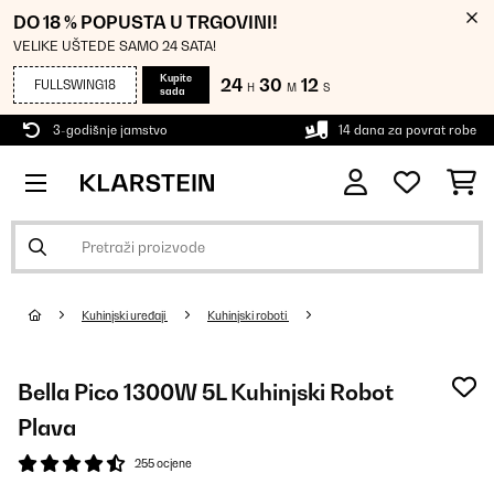
DO 18 % POPUSTA U TRGOVINI!
VELIKE UŠTEDE SAMO 24 SATA!
Kupite
24
30
12
FULLSWING18
H
M
S
sada
3-godišnje jamstvo
14 dana za povrat robe
Kuhinjski uređaji
Kuhinjski roboti
Bella Pico 1300W 5L Kuhinjski Robot
Plava
255 ocjene