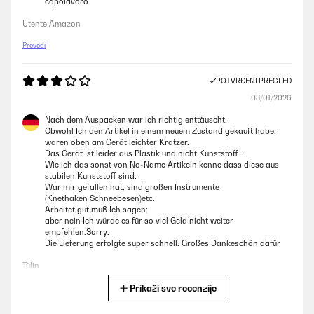
capolavoro
Utente Amazon
Prevedi
POTVRĐENI PREGLED
03/01/2026
Nach dem Auspacken war ich richtig enttäuscht.
Obwohl Ich den Artikel in einem neuem Zustand gekauft habe,
waren oben am Gerät leichter Kratzer.
Das Gerät İst leider aus Plastik und nicht Kunststoff .
Wie ich das sonst von No-Name Artikeln kenne dass diese aus
stabilen Kunststoff sind.
War mir gefallen hat, sind großen Instrumente
(Knethaken Schneebesen)etc.
Arbeitet gut muß Ich sagen;
aber nein Ich würde es für so viel Geld nicht weiter
empfehlen.Sorry.
Die Lieferung erfolgte super schnell. Großes Dankeschön dafür
Tülin
Prikaži sve recenzije
Prevedi