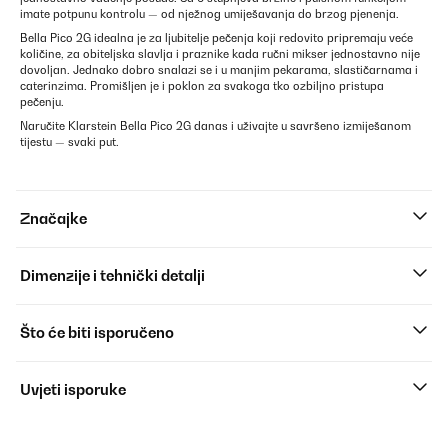
imate potpunu kontrolu — od nježnog umiješavanja do brzog pjenenja.
Bella Pico 2G idealna je za ljubitelje pečenja koji redovito pripremaju veće
količine, za obiteljska slavlja i praznike kada ručni mikser jednostavno nije
dovoljan. Jednako dobro snalazi se i u manjim pekarama, slastičarnama i
caterinzima. Promišljen je i poklon za svakoga tko ozbiljno pristupa
pečenju.
Naručite Klarstein Bella Pico 2G danas i uživajte u savršeno izmiješanom
tijestu — svaki put.
Značajke
Dimenzije i tehnički detalji
Što će biti isporučeno
Uvjeti isporuke