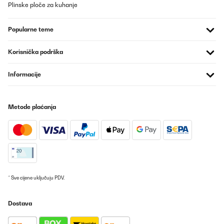
Plinske ploče za kuhanje
Die Maschine wurde nun einige Male ausprobiert und sie hat
allen Anforderungen entsprochen. Da sie nicht wie eine
Popularne teme
Kitchenaid aus Gußeisen ist, ist sie sehr leicht. Durch die
Saugnäpfe steht sie aber erstaunlich fest auf der Arbeitsfläche,
auch beim Kneten von schweren Teigen. Um diesen Preis
Korisnička podrška
bekommt man ein gut funktionierendes Teil.
Amazon-Benutzer
Informacije
Prevedi
Metode plaćanja
POTVRĐENI PREGLED
02/10/2025
Ich war wirklich skeptisch und habe lange gezögert, dieses Gerät
zu kaufen - aber ich bin positiv überrascht und kann die
Küchenmaschine empfehlen. Sie steht sicher - die Saugnäpfe
funktionieren gut - auch bei schwerem Teig. Ich backe Brot mit
500 bis 600 g Mehl und das schafft sie spielend. Sicher würde sie
auch größere Teigmengen bewältigen. Man muss zwischendurch
* Sve cijene uključuju PDV.
mal mit einem Teigschaber den Rand und den Boden abfahren,
da schafft der Knethaken es nicht immer, alles zu erfassen. Aber
ansonsten arbeitet die Maschine gut. Nicht nachvollziehen kann
Dostava
ich die Beschwerden über die Lautstärke. Andere
Küchenmaschinen sind auch laut. Und diese ist nicht