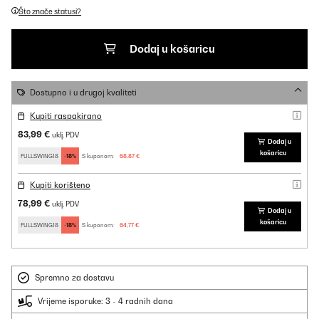
Što znače statusi?
Dodaj u košaricu
Dostupno i u drugoj kvaliteti
Kupiti raspakirano
83,99 €
uklj. PDV
Dodaj u
košaricu
FULLSWING18
-18%
S kuponom:
68,87 €
Kupiti korišteno
78,99 €
uklj. PDV
Dodaj u
košaricu
FULLSWING18
-18%
S kuponom:
64,77 €
Spremno za dostavu
Vrijeme isporuke: 3 - 4 radnih dana