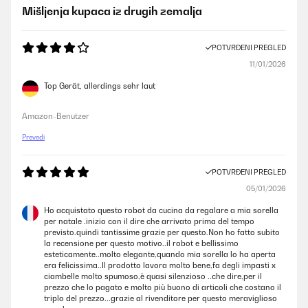
Mišljenja kupaca iz drugih zemalja
POTVRĐENI PREGLED
11/01/2026
Top Gerät, allerdings sehr laut
Amazon-Benutzer
Prevedi
POTVRĐENI PREGLED
05/01/2026
Ho acquistato questo robot da cucina da regalare a mia sorella
per natale .inizio con il dire che arrivato prima del tempo
previsto.quindi tantissime grazie per questo.Non ho fatto subito
la recensione per questo motivo..il robot e bellissimo
esteticamente..molto elegante,quando mia sorella lo ha aperta
era felicissima..Il prodotto lavora molto bene,fa degli impasti x
ciambelle molto spumoso,è quasi silenzioso ..che dire,per il
prezzo che lo pagato e molto più buono di articoli che costano il
triplo del prezzo...grazie al rivenditore per questo meraviglioso