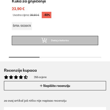
Kuka za gnječenje
P
23,90 €
25
-40%
Uvodna cijena:
39,90 €
Uv
ŠIFRA: 10036474
ŠI
Dodaj u košaricu
Recenzije kupaca
255 ocjene
Napišite recenziju
za ovaj artikal još nitko nije napisao recenziju