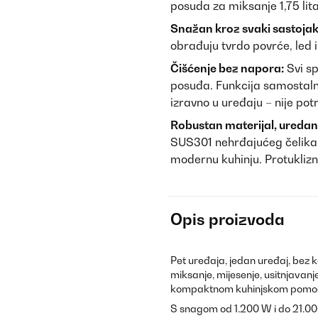
posuda za miksanje 1,75 lita
Snažan kroz svaki sastojak
obrađuju tvrdo povrće, led i
Čišćenje bez napora:
Svi sp
posuđa. Funkcija samostaln
izravno u uređaju – nije pot
Robustan materijal, uredan
SUS301 nehrđajućeg čelika s
modernu kuhinju. Protuklizn
Opis proizvoda
Pet uređaja, jedan uređaj, bez
miksanje, mijesenje, usitnjavan
kompaktnom kuhinjskom pomoć
S snagom od 1.200 W i do 21.000