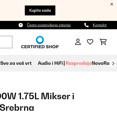
Kupite sada
Često postavljana pitanja
Kontakt
Sve za vaš vrt
Audio i HiFi
Rasprodaja
Novo
Raspa
00W 1.75L Mikser i
 Srebrna