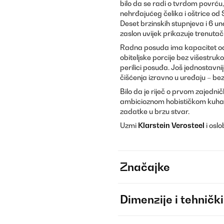
bilo da se radi o tvrdom povrću,
nehrđajućeg čelika i oštrice od
Deset brzinskih stupnjeva i 6 u
zaslon uvijek prikazuje trenutač
Radna posuda ima kapacitet od 2
obiteljske porcije bez višestruko
perilici posuđa. Još jednostavn
čišćenja izravno u uređaju – b
Bilo da je riječ o prvom zajednič
ambicioznom hobističkom kuha
zadatke u brzu stvar.
Uzmi
Klarstein Verosteel
i oslo
Značajke
Dimenzije i tehnički