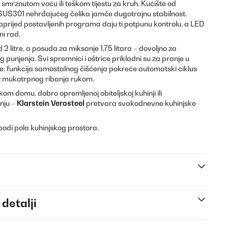
 smrznutom voću ili teškom tijestu za kruh. Kućište od
 SUS301 nehrđajućeg čelika jamče dugotrajnu stabilnost.
naprijed postavljenih programa daju ti potpunu kontrolu, a LED
ni rad.
 litre, a posuda za miksanje 1,75 litara – dovoljno za
g punjenja. Svi spremnici i oštrice prikladni su za pranje u
ije: funkcija samostalnog čišćenja pokreće automatski ciklus
ez mukotrpnog ribanja rukom.
kom domu, dobro opremljenoj obiteljskoj kuhinji ili
nju –
Klarstein Verosteel
pretvara svakodnevne kuhinjske
bodi pola kuhinjskog prostora.
 detalji