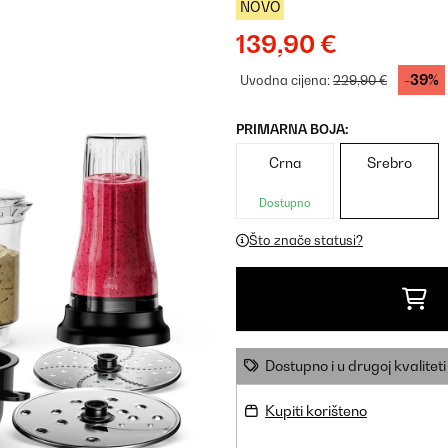
NOVO
139,90 €
-39%
Uvodna cijena:
229,90 €
PRIMARNA BOJA:
Crna
Srebro
Dostupno
Što znače statusi?
Dostupno i u drugoj kvaliteti
Kupiti korišteno