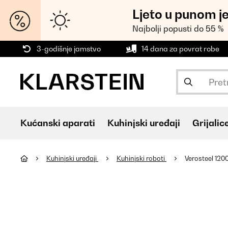
Ljeto u punom j
Najbolji popusti do 55 %
3-godišnje jamstvo
14 dana za povrat robe
Kućanski aparati
Kuhinjski uređaji
Grijalic
Kuhinjski uređaji
Kuhinjski roboti
Verosteel 120