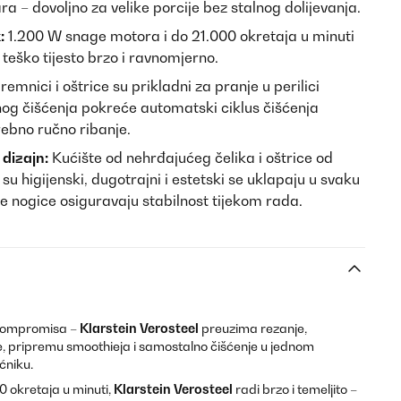
ra – dovoljno za velike porcije bez stalnog dolijevanja.
:
1.200 W snage motora i do 21.000 okretaja u minuti
 teško tijesto brzo i ravnomjerno.
remnici i oštrice su prikladni za pranje u perilici
og čišćenja pokreće automatski ciklus čišćenja
rebno ručno ribanje.
 dizajn:
Kućište od nehrđajućeg čelika i oštrice od
u higijenski, dugotrajni i estetski se uklapaju u svaku
e nogice osiguravaju stabilnost tijekom rada.
 kompromisa –
Klarstein Verosteel
preuzima rezanje,
je, pripremu smoothieja i samostalno čišćenje u jednom
niku.
 okretaja u minuti,
Klarstein Verosteel
radi brzo i temeljito –