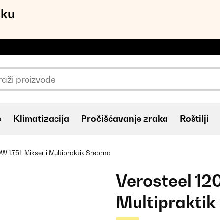
eku
e
Klimatizacija
Pročišćavanje zraka
Roštilji
0W 1.75L Mikser i Multipraktik Srebrna
Verosteel 12
Multipraktik