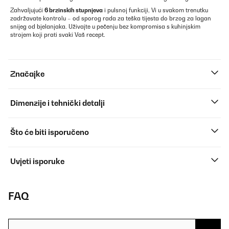
Zahvaljujući
6 brzinskih stupnjeva
i pulsnoj funkciji, Vi u svakom trenutku
zadržavate kontrolu – od sporog rada za teška tijesta do brzog za lagan
snijeg od bjelanjaka. Uživajte u pečenju bez kompromisa s kuhinjskim
strojem koji prati svaki Vaš recept.
Značajke
Dimenzije i tehnički detalji
Što će biti isporučeno
Uvjeti isporuke
FAQ