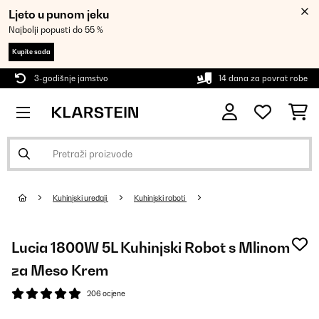
Ljeto u punom jeku
Najbolji popusti do 55 %
Kupite sada
3-godišnje jamstvo
14 dana za povrat robe
Kuhinjski uređaji
Kuhinjski roboti
Lucia 1800W 5L Kuhinjski Robot s Mlinom
za Meso Krem
206 ocjene