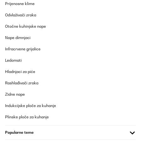
Prijenosne klime
regalo!
Utente Amazon
Odvlaživači zraka
Prevedi
Otočne kuhinjske nape
Nape dimnjaci
POTVRĐENI PREGLED
25/07/2025
Infracrvene grijalice
Super Küchenmaschine mit viel Zubehör und unschlagbar im
Ledomati
Preis. Absolut super schnelle Lieferung ( Montag bestell, Dienstag
geliefert). Bin sehr zufrieden.
Hladnjaci za piće
Amazon-Benutzer
Rashlađivači zraka
Prevedi
Zidne nape
POTVRĐENI PREGLED
Indukcijske ploče za kuhanje
13/06/2025
Plinske ploče za kuhanje
Je les acheté ici il y a 2 ans, il est génial.
Popularne teme
Utilisateur d'Amazon