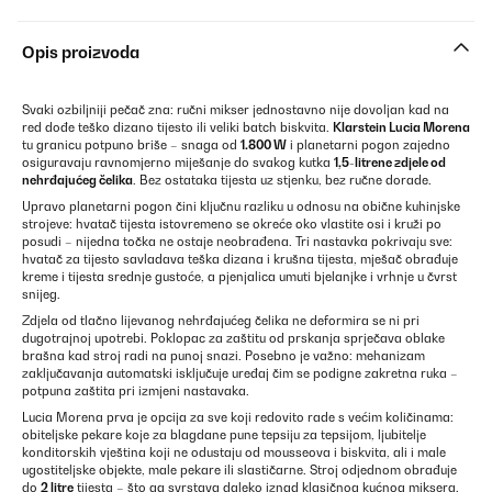
Opis proizvoda
Svaki ozbiljniji pečač zna: ručni mikser jednostavno nije dovoljan kad na
red dođe teško dizano tijesto ili veliki batch biskvita.
Klarstein Lucia Morena
tu granicu potpuno briše – snaga od
1.800 W
i planetarni pogon zajedno
osiguravaju ravnomjerno miješanje do svakog kutka
1,5-litrene zdjele od
nehrđajućeg čelika
. Bez ostataka tijesta uz stjenku, bez ručne dorade.
Upravo planetarni pogon čini ključnu razliku u odnosu na obične kuhinjske
strojeve: hvatač tijesta istovremeno se okreće oko vlastite osi i kruži po
posudi – nijedna točka ne ostaje neobrađena. Tri nastavka pokrivaju sve:
hvatač za tijesto savladava teška dizana i krušna tijesta, mješač obrađuje
kreme i tijesta srednje gustoće, a pjenjalica umuti bjelanjke i vrhnje u čvrst
snijeg.
Zdjela od tlačno lijevanog nehrđajućeg čelika ne deformira se ni pri
dugotrajnoj upotrebi. Poklopac za zaštitu od prskanja sprječava oblake
brašna kad stroj radi na punoj snazi. Posebno je važno: mehanizam
zaključavanja automatski isključuje uređaj čim se podigne zakretna ruka –
potpuna zaštita pri izmjeni nastavaka.
Lucia Morena prva je opcija za sve koji redovito rade s većim količinama:
obiteljske pekare koje za blagdane pune tepsiju za tepsijom, ljubitelje
konditorskih vještina koji ne odustaju od mousseova i biskvita, ali i male
ugostiteljske objekte, male pekare ili slastičarne. Stroj odjednom obrađuje
do
2 litre
tijesta – što ga svrstava daleko iznad klasičnog kućnog miksera.