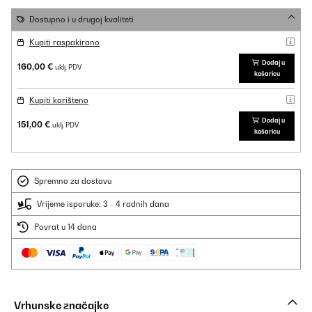
Dostupno i u drugoj kvaliteti
Kupiti raspakirano
Dodaj u
160,00 €
uklj. PDV
košaricu
Kupiti korišteno
Dodaj u
151,00 €
uklj. PDV
košaricu
Spremno za dostavu
Vrijeme isporuke: 3 - 4 radnih dana
Povrat u 14 dana
Vrhunske značajke