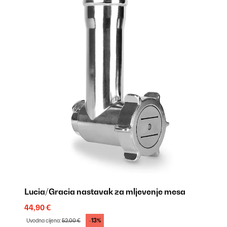
Lucia/Gracia nastavak za mljevenje mesa
Be
44,90 €
27
-13%
Uvodna cijena:
52,00 €
Uv