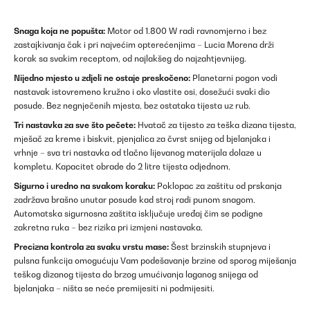
Snaga koja ne popušta:
Motor od 1.800 W radi ravnomjerno i bez
zastajkivanja čak i pri najvećim opterećenjima – Lucia Morena drži
korak sa svakim receptom, od najlakšeg do najzahtjevnijeg.
Nijedno mjesto u zdjeli ne ostaje preskočeno:
Planetarni pogon vodi
nastavak istovremeno kružno i oko vlastite osi, dosežući svaki dio
posude. Bez negnječenih mjesta, bez ostataka tijesta uz rub.
Tri nastavka za sve što pečete:
Hvatač za tijesto za teška dizana tijesta,
mješač za kreme i biskvit, pjenjalica za čvrst snijeg od bjelanjaka i
vrhnje – sva tri nastavka od tlačno lijevanog materijala dolaze u
kompletu. Kapacitet obrade do 2 litre tijesta odjednom.
Sigurno i uredno na svakom koraku:
Poklopac za zaštitu od prskanja
zadržava brašno unutar posude kad stroj radi punom snagom.
Automatska sigurnosna zaštita isključuje uređaj čim se podigne
zakretna ruka – bez rizika pri izmjeni nastavaka.
Precizna kontrola za svaku vrstu mase:
Šest brzinskih stupnjeva i
pulsna funkcija omogućuju Vam podešavanje brzine od sporog miješanja
teškog dizanog tijesta do brzog umućivanja laganog snijega od
bjelanjaka – ništa se neće premijesiti ni podmijesiti.