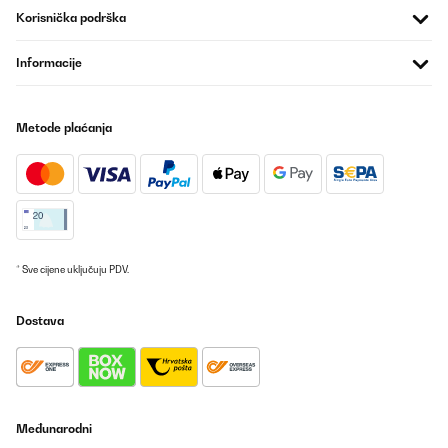
Prevedi
Korisnička podrška
POTVRĐENI PREGLED
Informacije
05/05/2025
Ich benutze diese Maschine schon ein Jahr. Die Maschine kam
Metode plaćanja
super verpackt an. Und auch die Anweisung zum Gebrauch war
unkompliziert.Diese Maschine steht fest. Extra Stern dafür. Ich
habe alle Funktionen bisher getestet. und es funktioniert alles.
Fleisch essen wir nicht, dazu kann ich nichts sagen. Nudeln
gehen bei mir einfacher, wenn ich sie mit der Hand anfertige.- Der
Mixaufsatz ist super für Suppen zu pürieren ( ich mache sie nicht
heiss da hinein). Und auch für Smoothie für eine grössere Familie
auch geeignet. - In der Hauptsache verwende ich diese Maschine
für den Hausgebrauch für Brot ( Sauerteig ohne Hefe mit Roggen
* Sve cijene uključuju PDV.
und etwas Dinkelmehl) . Und da ich mehr Teig habe verteile den
Teig auf drei oder vier Portionen. Das Brot wird super gut
gemischt und bekommt ein wunderbare Qualität wie aus einer
Dostava
guten Bäckerei. Hefeteige werden ganz weich und durch das gute
Mixen sehr leicht und dennoch gut strukturiert. Ein Minus gibt es
bei mir, weil Eier nicht schaumig werden. Mit vier habe ich es
gemacht. Das wurde nichts. Hierfür muss der Handmixer her. -
Wenn man sich an die Mengenangaben hält ist die Maschine
auch gut sauber zumachen.
Međunarodni
Amazon-Benutzer