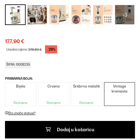
+3
177,90 €
-28%
Uvodna cijena:
249,90 €
ŠIFRA: 10008235
PRIMARNA BOJA:
Bijela
Crvena
Srebrna metalik
Vintage
kremasta
Dostupno
Dostupno
Dostupno
Što znače statusi?
Dodaj u košaricu