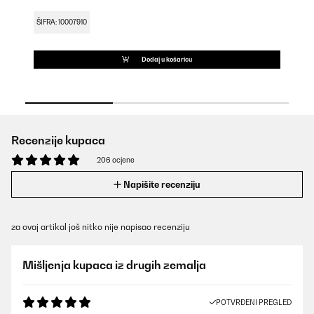
ŠIFRA: 10007910
ŠI
Dodaj u košaricu
Recenzije kupaca
206 ocjene
Napišite recenziju
za ovaj artikal još nitko nije napisao recenziju
Mišljenja kupaca iz drugih zemalja
POTVRĐENI PREGLED