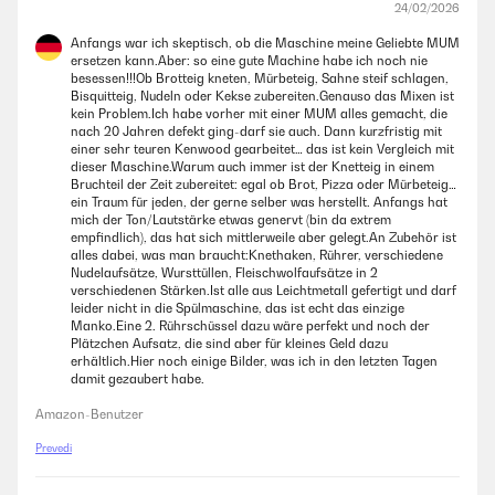
24/02/2026
Anfangs war ich skeptisch, ob die Maschine meine Geliebte MUM
ersetzen kann.Aber: so eine gute Machine habe ich noch nie
besessen!!!Ob Brotteig kneten, Mürbeteig, Sahne steif schlagen,
Bisquitteig, Nudeln oder Kekse zubereiten.Genauso das Mixen ist
kein Problem.Ich habe vorher mit einer MUM alles gemacht, die
nach 20 Jahren defekt ging-darf sie auch. Dann kurzfristig mit
einer sehr teuren Kenwood gearbeitet… das ist kein Vergleich mit
dieser Maschine.Warum auch immer ist der Knetteig in einem
Bruchteil der Zeit zubereitet: egal ob Brot, Pizza oder Mürbeteig…
ein Traum für jeden, der gerne selber was herstellt. Anfangs hat
mich der Ton/Lautstärke etwas genervt (bin da extrem
empfindlich), das hat sich mittlerweile aber gelegt.An Zubehör ist
alles dabei, was man braucht:Knethaken, Rührer, verschiedene
Nudelaufsätze, Wursttüllen, Fleischwolfaufsätze in 2
verschiedenen Stärken.Ist alle aus Leichtmetall gefertigt und darf
leider nicht in die Spülmaschine, das ist echt das einzige
Manko.Eine 2. Rührschüssel dazu wäre perfekt und noch der
Plätzchen Aufsatz, die sind aber für kleines Geld dazu
erhältlich.Hier noch einige Bilder, was ich in den letzten Tagen
damit gezaubert habe.
Amazon-Benutzer
Prevedi