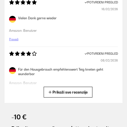
POTVRĐENI PREGLED
16/02/2026
Vielen Dank gerne wieder
Amazon-Benutzer
Prevedi
POTVRĐENI PREGLED
08/02/2026
Für den Hausgebrauch empfehlenswert Teig kneten geht
wunderbar
Amazon-Benutzer
Prikaži sve recenzije
Prevedi
POTVRĐENI PREGLED
20/01/2026
-10 €
#ERROR!