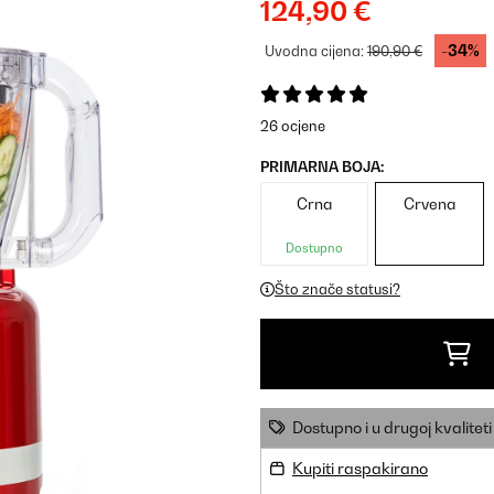
124,90 €
-34%
Uvodna cijena:
190,90 €
26 ocjene
PRIMARNA BOJA:
Crna
Crvena
Dostupno
Što znače statusi?
Dostupno i u drugoj kvaliteti
Kupiti raspakirano