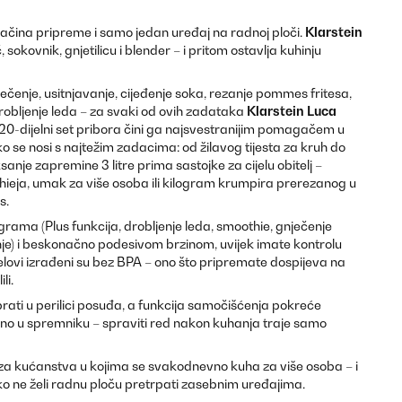
načina pripreme i samo jedan uređaj na radnoj ploči.
Klarstein
sokovnik, gnjetilicu i blender – i pritom ostavlja kuhinju
ječenje, usitnjavanje, cijeđenje soka, rezanje pommes fritesa,
drobljenje leda – za svaki od ovih zadataka
Klarstein Luca
20-dijelni set pribora čini ga najsvestranijim pomagačem u
o se nosi s najtežim zadacima: od žilavog tijesta za kruh do
nje zapremine 3 litre prima sastojke za cijelu obitelj –
thieja, umak za više osoba ili kilogram krumpira prerezanog u
s.
rama (Plus funkcija, drobljenje leda, smoothie, gnječenje
enje) i beskonačno podesivom brzinom, uvijek imate kontrolu
jelovi izrađeni su bez BPA – ono što pripremate dospijeva na
li.
prati u perilici posuđa, a funkcija samočišćenja pokreće
vno u spremniku – spraviti red nakon kuhanja traje samo
 za kućanstva u kojima se svakodnevno kuha za više osoba – i
o ne želi radnu ploču pretrpati zasebnim uređajima.