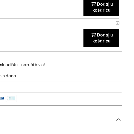
Dodaj u
košaricu
Dodaj u
košaricu
ladištu - naruči brzo!
dnih dana