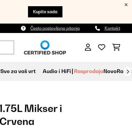
Kupite sada
Često postavljana pitanja
Kontakt
Sve za vaš vrt
Audio i HiFi
Rasprodaja
Novo
Raspa
.75L Mikser i
 Crvena