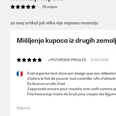
26 ocjene
za ovaj artikal još nitko nije napisao recenziju
Mišljenja kupaca iz drugih zemal
POTVRĐENI PREGLED
21/03/2026
Il est superbe tant dans son design que son utilisation
J'adore le fait de pouvoir tout contrôler afin d'obten
Se lave en un clin d'œil.
J'apprends encore pour moudre mon café comme je l
Fais beaucoup moins de bruit pour couper les légumes 
Sabrina