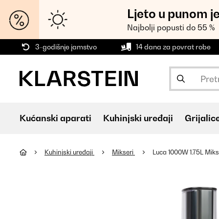
Ljeto u punom j
Najbolji popusti do 55 %
3-godišnje jamstvo
14 dana za povrat robe
Kućanski aparati
Kuhinjski uređaji
Grijalic
Kuhinjski uređaji
Mikseri
Luca 1000W 1.75L Mikse