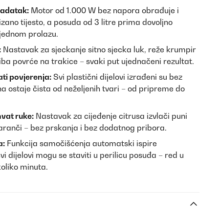
zadatak:
Motor od 1.000 W bez napora obrađuje i
dizano tijesto, a posuda od 3 litre prima dovoljno
u jednom prolazu.
:
Nastavak za sjeckanje sitno sjecka luk, reže krumpir
iba povrće na trakice – svaki put ujednačeni rezultat.
ati povjerenja:
Svi plastični dijelovi izrađeni su bez
a ostaje čista od neželjenih tvari – od pripreme do
hvat ruke:
Nastavak za cijeđenje citrusa izvlači puni
naranči – bez prskanja i bez dodatnog pribora.
a:
Funkcija samočišćenja automatski ispire
i dijelovi mogu se staviti u perilicu posuđa – red u
oliko minuta.