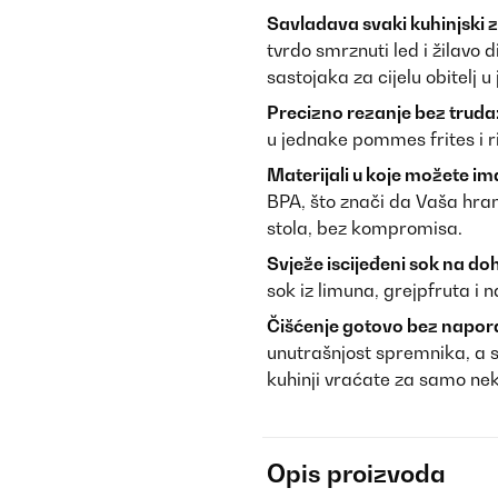
Savladava svaki kuhinjski 
tvrdo smrznuti led i žilavo 
sastojaka za cijelu obitelj 
Precizno rezanje bez truda
u jednake pommes frites i r
Materijali u koje možete im
BPA, što znači da Vaša hran
stola, bez kompromisa.
Svježe iscijeđeni sok na do
sok iz limuna, grejpfruta i 
Čišćenje gotovo bez napor
unutrašnjost spremnika, a sv
kuhinji vraćate za samo nek
Opis proizvoda