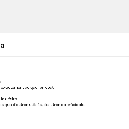
ja
.
ir exactement ce que l'on veut.
e désire.
que d'autres utilisés, c'est très appréciable.