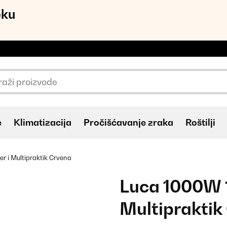
eku
e
Klimatizacija
Pročišćavanje zraka
Roštilji
r i Multipraktik Crvena
Luca 1000W 1
Multipraktik