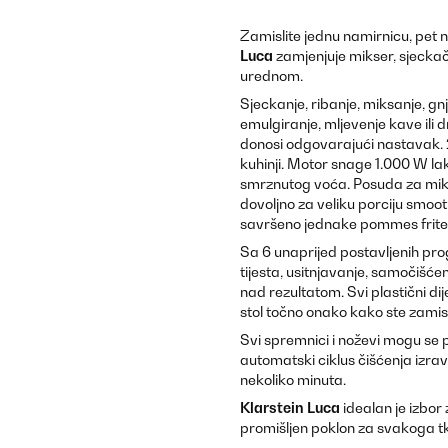
Zamislite jednu namirnicu, pet 
Luca
zamjenjuje mikser, sjeckač, 
urednom.
Sjeckanje, ribanje, miksanje, gn
emulgiranje, mljevenje kave ili 
donosi odgovarajući nastavak. 
kuhinji. Motor snage 1.000 W lak
smrznutog voća. Posuda za miksa
dovoljno za veliku porciju smoo
savršeno jednake pommes frite
Sa 6 unaprijed postavljenih prog
tijesta, usitnjavanje, samočišć
nad rezultatom. Svi plastični di
stol točno onako kako ste zamisli
Svi spremnici i noževi mogu se 
automatski ciklus čišćenja izra
nekoliko minuta.
Klarstein Luca
idealan je izbor
promišljen poklon za svakoga tk