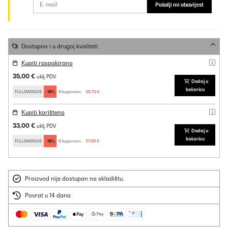
Pošalji mi obavijest
Dostupno i u drugoj kvaliteti
Kupiti raspakirano
35,00 €
uklj. PDV
Dodaj u
košaricu
FULLSWING18
-18%
S kuponom:
28,70 €
Kupiti korišteno
33,00 €
uklj. PDV
Dodaj u
košaricu
FULLSWING18
-18%
S kuponom:
27,06 €
Proizvod nije dostupan na skladištu.
Povrat u 14 dana