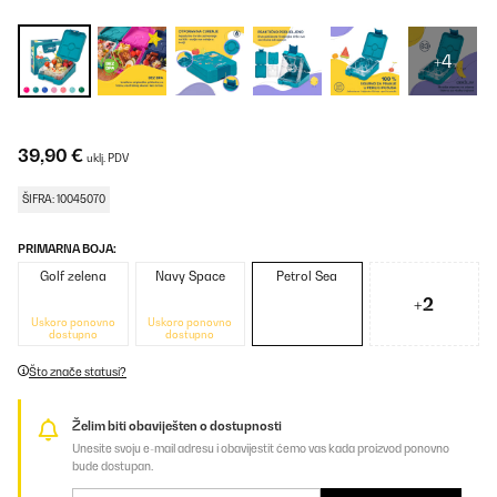
+4
39,90 €
uklj. PDV
ŠIFRA: 10045070
PRIMARNA BOJA:
Golf zelena
Navy Space
Petrol Sea
+2
Uskoro ponovno
Uskoro ponovno
dostupno
dostupno
Što znače statusi?
Želim biti obaviješten o dostupnosti
Unesite svoju e-mail adresu i obavijestit ćemo vas kada proizvod ponovno
bude dostupan.