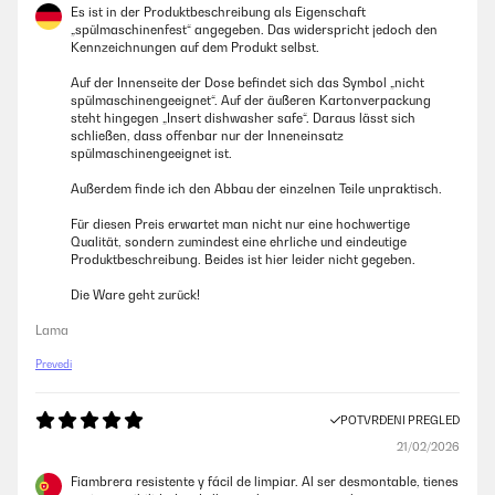
Es ist in der Produktbeschreibung als Eigenschaft
„spülmaschinenfest“ angegeben. Das widerspricht jedoch den
Kennzeichnungen auf dem Produkt selbst.
Auf der Innenseite der Dose befindet sich das Symbol „nicht
spülmaschinengeeignet“. Auf der äußeren Kartonverpackung
steht hingegen „Insert dishwasher safe“. Daraus lässt sich
schließen, dass offenbar nur der Inneneinsatz
spülmaschinengeeignet ist.
Außerdem finde ich den Abbau der einzelnen Teile unpraktisch.
Für diesen Preis erwartet man nicht nur eine hochwertige
Qualität, sondern zumindest eine ehrliche und eindeutige
Produktbeschreibung. Beides ist hier leider nicht gegeben.
Die Ware geht zurück!
Lama
Prevedi
POTVRĐENI PREGLED
21/02/2026
Fiambrera resistente y fácil de limpiar. Al ser desmontable, tienes