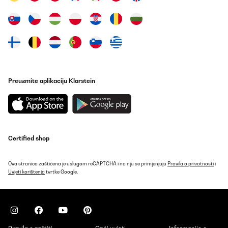
Amazon-Benutzer
Prevedi
POTVRĐENI PREGLED
05/12/2025
Sehr hochwertige Brotzeitdose. Nicht ganz günstig, aber man
Preuzmite aplikaciju Klarstein
bekommt auch was für sein Geld. Ich gebe meinem Sohn öfter
mal Wiener mit und ich wollte eine Brotzeitdose, wo die Fächer
voneinander Luftdicht verschlossen sind, damit nicht alles nach
Wiener schmeckt.Und mein Sohn (fast 3) bekommt die Dose auch
selber auf.Einziger Verbesserungsvorschlag: für den Einsatz
oben im Deckel eine Art Lasche, damit man das leichter ausbauen
kann, ich mache das mit einem Messer und habe Angst, dass ich
da mal was kaputt mache.
Certified shop
Amazon-Benutzer
Ova stranica zaštićena je uslugom reCAPTCHA i na nju se primjenjuju
Pravila o privatnosti
i
Prevedi
Uvjeti korištenja
tvrtke Google.
POTVRĐENI PREGLED
19/10/2025
No pesa demasiado, con compartimentos pequeños