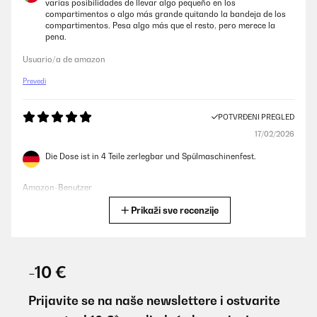
varias posibilidades de llevar algo pequeño en los
compartimentos o algo más grande quitando la bandeja de los
compartimentos. Pesa algo más que el resto, pero merece la
pena.
Usuario/a de amazon
Prevedi
POTVRĐENI PREGLED
17/02/2026
Die Dose ist in 4 Teile zerlegbar und Spülmaschinenfest.
Amazon-Benutzer
Prikaži sve recenzije
Prevedi
POTVRĐENI PREGLED
17/02/2026
-10 €
In 4 Teile zerlegbar und Spülmaschinenfest. Tolle Aufteilung.
Prijavite se na naše newslettere i ostvarite
Amazon-Benutzer