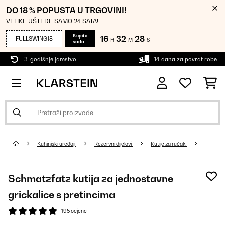
DO 18 % POPUSTA U TRGOVINI!
VELIKE UŠTEDE SAMO 24 SATA!
Kupite
16
32
27
FULLSWING18
H
M
S
sada
3-godišnje jamstvo
14 dana za povrat robe
Kuhinjski uređaji
Rezervni dijelovi
Kutije za ručak
Schmatzfatz kutija za jednostavne
grickalice s pretincima
195 ocjene