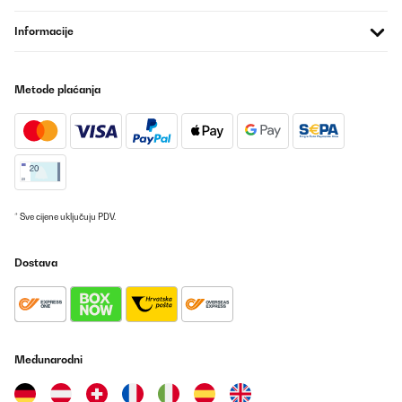
Amazon-Benutzer
Informacije
Prevedi
Metode plaćanja
POTVRĐENI PREGLED
25/12/2025
Sehr gute Brotdose für Kinder: praktisch, leicht zu öffnen und
dennoch gut verschlossen. Die Größe ist ideal für Schule oder
Kindergarten und das Material wirkt robust. Kindgerecht und
alltagstauglich – klare Empfehlung.
Amazon-Benutzer
* Sve cijene uključuju PDV.
Prevedi
Dostava
POTVRĐENI PREGLED
19/12/2025
Relativ schwer, aber die Kammern sind wirklich gut abgedichtet,
sodass keine Flüssigkeit von Obst o.ä. in eine andere Kammer
Međunarodni
gelangt. Trotz mehrfachem Herunterfallen ist nach über einem
Jahr Benutzung noch nichts kaputt.