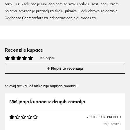
torbu ili ruksak, što je čini idealnom za svaku priliku. Dostupna u živim
bojama, savršen je pratitelj za školu, piknike ili čak obroke za odrasle.
Odaberite Schmatzfatz za jednostavnost, sigurnost i stil.
Recenzije kupaca
195 ocjene
Napišite recenziju
za ovaj artikal još nitko nije napisao recenziju
Mišljenja kupaca iz drugih zemalja
POTVRĐENI PREGLED
24/07/2026