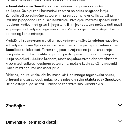
schmatzfatz
easy
Snackbox
s pregradama ima poseban unutarnji
poklopac. On sigurno i hermetički zatvara pojedine pregrade kutije.
Zahvaljujući pojedinačno zatvorenim pregradama, ova kutija za užinu
izvrsno je pogodna i za gušće namirnice. Tako djeci možete uljepšati dan s
jabukom, kašicom od griza ili jogurtom. Ili im jednostavno možete dati musli
za ponijeti! Zahvaljujući sigurnim zatvaračima sprijeda, sve ostaje u kutiji -
do samog konzumiranja.
Praktična i raznovrsna u dječjem svakodnevnom životu, udobna navečer:
zahvaljujući promišljenom sustavu umetaka s odvojivim pregradama, ova
Snackbox
se lako čisti. Zdrava higijena je zajamčena jer se unutarnje
pregrade mogu bez problema prati u perilici posuđa. Budući da vanjska
kutija ne dolazi u dodir s hranom, može se jednostavno obrisati vlažnom
krpom. Zahvaljujući idealnom zatvaranju, možete kutiju za užinu napuniti
ukusnim zalogajima već večer prije.
Mrkvice, jogurt, kriške jabuke, meso, sir i još mnogo toga: svaka hrana,
pripremljena za zalogaj, nalazi svoje mjesto u
schmatzfatz
easy
Snackbox
.
Užina ostaje dugo svježa i ukusna te zadržava svoj vlastiti okus.
Značajke
Dimenzije i tehnički detalji