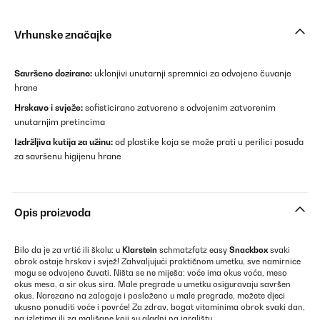
Vrhunske značajke
Savršeno dozirano:
uklonjivi unutarnji spremnici za odvojeno čuvanje
hrane
Hrskavo i svježe:
sofisticirano zatvoreno s odvojenim zatvorenim
unutarnjim pretincima
Izdržljiva kutija za užinu:
od plastike koja se može prati u perilici posuđa
za savršenu higijenu hrane
Opis proizvoda
Bilo da je za vrtić ili školu: u
Klarstein
schmatzfatz easy
Snackbox
svaki
obrok ostaje hrskav i svjež! Zahvaljujući praktičnom umetku, sve namirnice
mogu se odvojeno čuvati. Ništa se ne miješa: voće ima okus voća, meso
okus mesa, a sir okus sira. Male pregrade u umetku osiguravaju savršen
okus. Narezano na zalogaje i posloženo u male pregrade, možete djeci
ukusno ponuditi voće i povrće! Za zdrav, bogat vitaminima obrok svaki dan,
na izletima ili za mališane koji su gladni na igralištu.