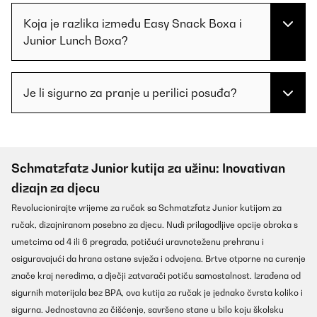
Koja je razlika između Easy Snack Boxa i
Junior Lunch Boxa?
Je li sigurno za pranje u perilici posuđa?
Schmatzfatz Junior kutija za užinu: Inovativan
dizajn za djecu
Revolucionirajte vrijeme za ručak sa Schmatzfatz Junior kutijom za
ručak, dizajniranom posebno za djecu. Nudi prilagodljive opcije obroka s
umetcima od 4 ili 6 pregrada, potičući uravnoteženu prehranu i
osiguravajući da hrana ostane svježa i odvojena. Brtve otporne na curenje
znače kraj neredima, a dječji zatvarači potiču samostalnost. Izrađena od
sigurnih materijala bez BPA, ova kutija za ručak je jednako čvrsta koliko i
sigurna. Jednostavna za čišćenje, savršeno stane u bilo koju školsku