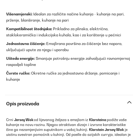
Višenamjenski:
Idealan za različite načine kuhanja - kuhanje na pari,
prženje, blanširanje, kuhanje na pari
Kompatibilnost štednjaka:
Prikladno za plinska, električna,
staklokeramička i indukcijska kuhala, kao i za korištenje u pećnici
Jednostavno čišćenje:
Emajlirana površina za čišćenje bez napora,
uključujući upute za njegu i uporabu
Ušteda energije:
Smanjuje potrošnju energije zahvaljujući ravnomjernoj
raspodjeli topline
Čvrste ručke:
Okretne ručke za jednostavno držanje, pomicanje i
kuhanje
Opis proizvoda
Crni
Jersey Wok
od lijevanog željeza s emajlom iz
Klarsteina
podiže vaše
kuhanje na novu razinu. Njegov atraktivan dizajn i izvrsne karakteristike
čine ga nezamjenjivim suputnikom u vašoj kuhinji.
Klarstein Jersey Wok
je
uistinu svestran pomoćnik u kuhinji. Od paelle do azijskih curryja, idealan je