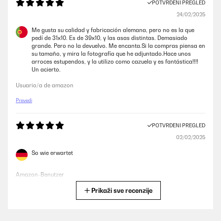
POTVRĐENI PREGLED
24/02/2025
Me gusta su calidad y fabricación alemana, pero no es la que
pedí de 31x10. Es de 39x10, y las asas distintas. Demasiado
grande. Pero no la devuelvo. Me encanta.Si la compras piensa en
su tamaño, y mira la fotografía que he adjuntado.Hace unos
arroces estupendos, y la utilizo como cazuela y es fantástica!!!!
Un acierto.
Usuario/a de amazon
Prevedi
POTVRĐENI PREGLED
02/02/2025
So wie erwartet
Amazon-Benutzer
Prikaži sve recenzije
Prevedi
POTVRĐENI PREGLED