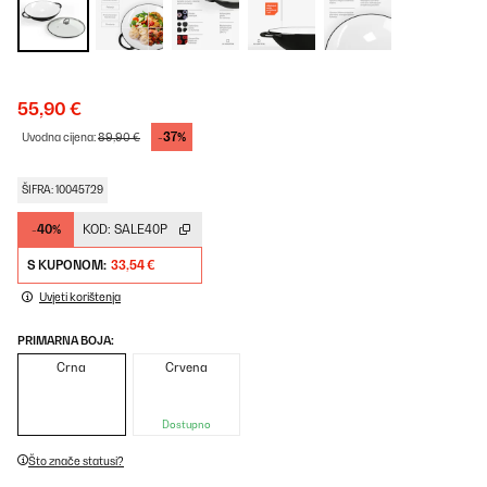
55,90 €
-37%
Uvodna cijena:
89,90 €
ŠIFRA: 10045729
-40%
KOD:
SALE40P
S KUPONOM:
33,54 €
Uvjeti korištenja
PRIMARNA BOJA:
Crna
Crvena
Dostupno
Što znače statusi?