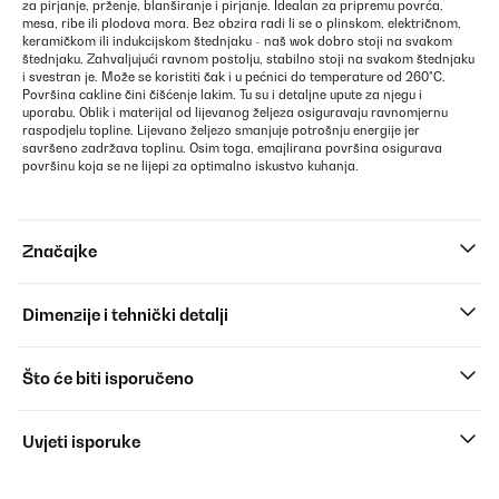
za pirjanje, prženje, blanširanje i pirjanje. Idealan za pripremu povrća,
mesa, ribe ili plodova mora. Bez obzira radi li se o plinskom, električnom,
keramičkom ili indukcijskom štednjaku - naš wok dobro stoji na svakom
štednjaku. Zahvaljujući ravnom postolju, stabilno stoji na svakom štednjaku
i svestran je. Može se koristiti čak i u pećnici do temperature od 260°C.
Površina cakline čini čišćenje lakim. Tu su i detaljne upute za njegu i
uporabu. Oblik i materijal od lijevanog željeza osiguravaju ravnomjernu
raspodjelu topline. Lijevano željezo smanjuje potrošnju energije jer
savršeno zadržava toplinu. Osim toga, emajlirana površina osigurava
površinu koja se ne lijepi za optimalno iskustvo kuhanja.
Značajke
Dimenzije i tehnički detalji
Što će biti isporučeno
Uvjeti isporuke