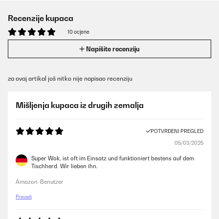
Recenzije kupaca
10 ocjene
Napišite recenziju
za ovaj artikal još nitko nije napisao recenziju
Mišljenja kupaca iz drugih zemalja
POTVRĐENI PREGLED
05/03/2025
Super Wok, ist oft im Einsatz und funktioniert bestens auf dem
Tischherd. Wir lieben ihn.
Amazon-Benutzer
Prevedi