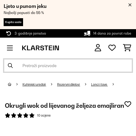
Ljeto u punom jeku
Najbolji popusti do 55 %
Kupite sada
3-godišnje jamstvo
14 dana za povrat robe
Kuhinjski uređaji
Rezervni dijelovi
Lonci i tave
Okrugli wok od lijevanog željeza emajliran
10 ocjene