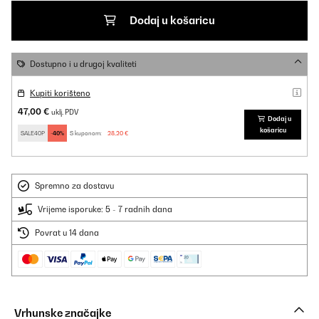
Dodaj u košaricu
Dostupno i u drugoj kvaliteti
Kupiti korišteno
47,00 €
uklj. PDV
Dodaj u
košaricu
SALE40P
-40%
S kuponom:
28,20 €
Spremno za dostavu
Vrijeme isporuke: 5 - 7 radnih dana
Povrat u 14 dana
Vrhunske značajke