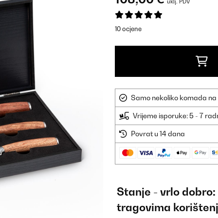
uklj. PDV
10 ocjene
Samo nekoliko komada na sk
Vrijeme isporuke: 5 - 7 ra
Povrat u 14 dana
Stanje - vrlo dobro
tragovima korišten