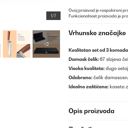
Ovaj proizvod je raspakirani pr
1/7
Funkcionalnost proizvoda je pr
Vrhunske značajke
+2
Kvalitetan set od 3 komada
Damask čelik:
67 slojeva če
Visoka kvaliteta:
dugo ostaj
Odabrano:
čelik damascen,
Idealno zaštićena:
kaseta z
Opis proizvoda