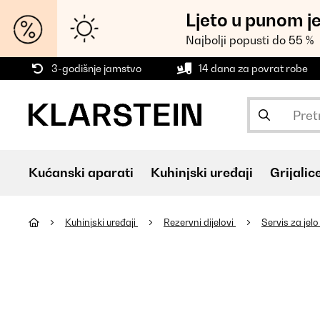
Ljeto u punom j
Najbolji popusti do 55 %
3-godišnje jamstvo
14 dana za povrat robe
Kućanski aparati
Kuhinjski uređaji
Grijalic
Kuhinjski uređaji
Rezervni dijelovi
Servis za jel