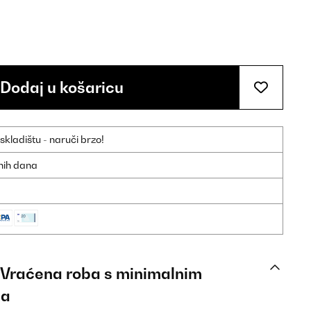
Dodaj u košaricu
ladištu - naruči brzo!
dnih dana
: Vraćena roba s minimalnim
ja