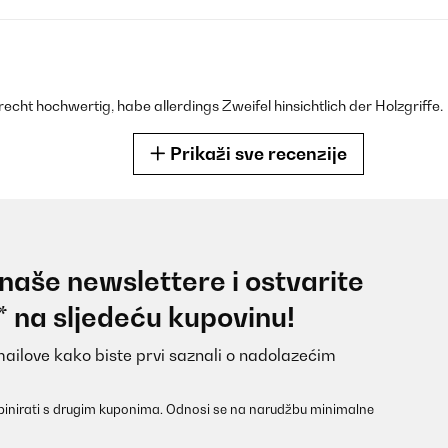
cht hochwertig, habe allerdings Zweifel hinsichtlich der Holzgriffe.
Prikaži sve recenzije
 naše newslettere i ostvarite
Wertingen Eindruck und sind scharf. Etwas enttäuscht war ich von de
* na sljedeću kupovinu!
en Eindruck.
mailove kako biste prvi saznali o nadolazećim
inirati s drugim kuponima. Odnosi se na narudžbu minimalne