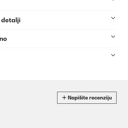
 detalji
eno
Napišite recenziju