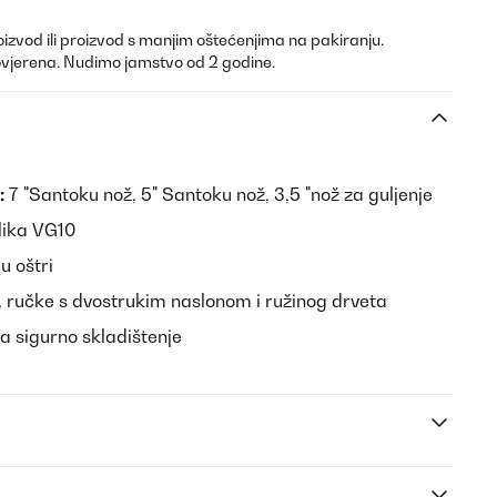
oizvod ili proizvod s manjim oštećenjima na pakiranju.
ovjerena. Nudimo jamstvo od 2 godine.
:
7 "Santoku nož, 5" Santoku nož, 3,5 "nož za guljenje
lika VG10
u oštri
 ručke s dvostrukim naslonom i ružinog drveta
a sigurno skladištenje