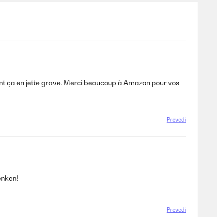
hement ça en jette grave. Merci beaucoup à Amazon pour vos
Prevedi
enken!
Prevedi