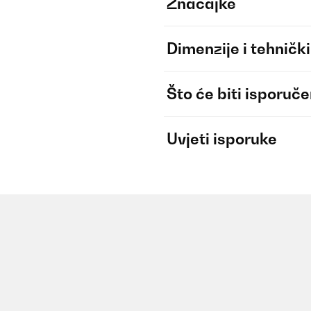
Značajke
Dimenzije i tehnički
Što će biti isporuč
Uvjeti isporuke