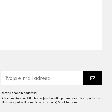
Prevedi
r Aufbewahrungsbox. Nicht nur die Farbe (rosa) ist nicht
Prevedi
Obrada osobnih podataka
Odjavu možete izvršiti u bilo kojem trenutku putem poveznice u podnožju
bilo koje e-pošte ili nam pišite na
privacy@chal-tec.com
.