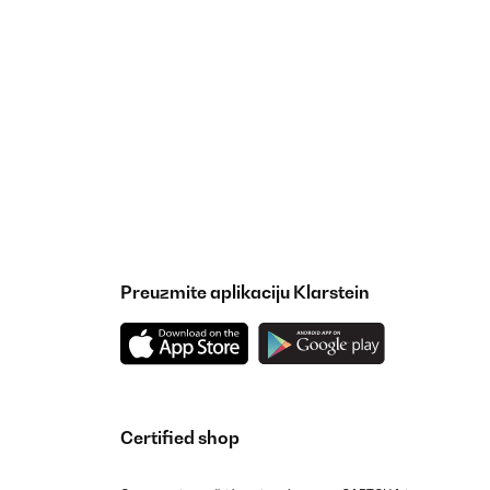
Prevedi
uand ont les prend en main ont le sent directement et
Prevedi
Preuzmite aplikaciju Klarstein
sind robust, zuverlässig, sehr scharf (bitte darauf
und erfahrene Kocher zu empfehlen. Leicht zu waschen, und
Certified shop
Prevedi