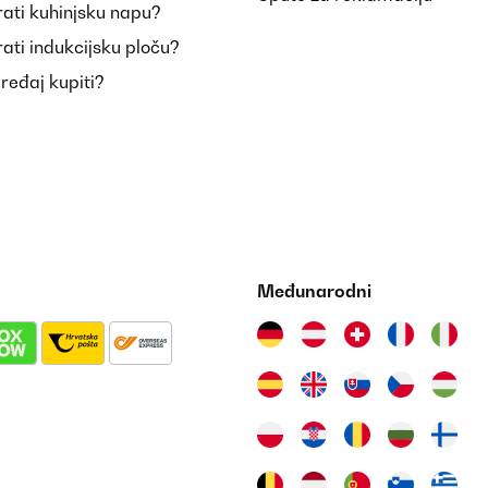
ati kuhinjsku napu?
ati indukcijsku ploču?
uređaj kupiti?
, surtout pour faire un cadeau. Les couteaux sont de grande qualité, q
Međunarodni
en von Rezepten zu Hause gute Schneidemöglichkeiten zu haben. Sie 
nschutz für die Messerspitze geliefert. Auf jeden Fall für Anfänger 