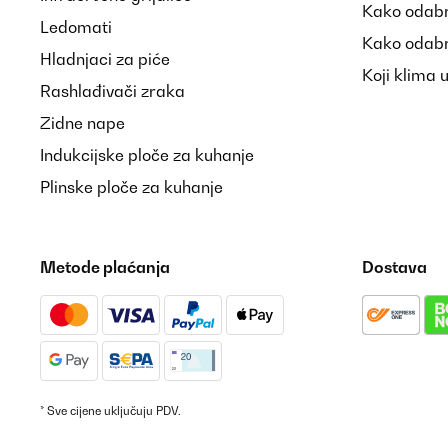
Kako odabr
Ledomati
Utilisateur d'Amazon
Kako odabr
Hladnjaci za piće
Koji klima 
Rashlađivači zraka
POTVRĐENI PREGLED
03/08/2021
Zidne nape
Set de couteaux grande qualité, le coffret est super
Indukcijske ploče za kuhanje
surtout l'essentiel, ils coupent très bien.
Plinske ploče za kuhanje
Utilisateur d'Amazon
Metode plaćanja
Dostava
POTVRĐENI PREGLED
02/08/2021
Ich habe dieses Messerset gekauft, um beim Zubereit
achten!) und werden in einem schönen Etui mit Siliko
sie bleiben lange scharf.
* Sve cijene uključuju PDV.
Amazon-Benutzer