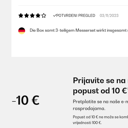
POTVRĐENI PREGLED
03/11/2023
Die Box samt 3-teiligem Messerset wirkt insgesamt re
Markus
POTVRĐENI PREGLED
27/02/2022
Prijavite se na
Die Lieferung war schnell. Die Messer machen einen 
popust od 10 €
ganz passend sie macht auch insgesamt einen billig
-10 €
Pretplatite se na naše e-
Amazon-Benutzer
rasprodajama.
Popust od 10 € ne može se komb
vrijednosti 100 €.
POTVRĐENI PREGLED
14/01/2022