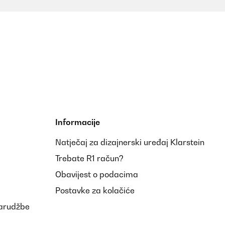
Prevedi
kaufen.
Informacije
Natječaj za dizajnerski uređaj Klarstein
Prevedi
Trebate R1 račun?
Obavijest o podacima
Postavke za kolačiće
narudžbe