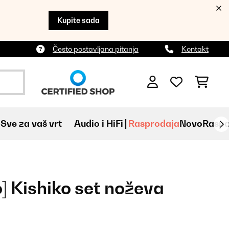
Kupite sada
Često postavljana pitanja
Kontakt
Sve za vaš vrt
Audio i HiFi
Rasprodaja
Novo
Raspa
] Kishiko set noževa