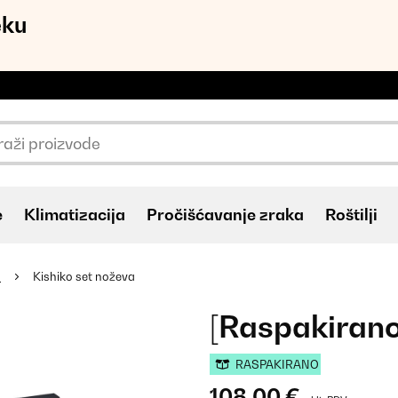
eku
e
Klimatizacija
Pročišćavanje zraka
Roštilji
o
Kishiko set noževa
[Raspakirano
RASPAKIRANO
108,00 €