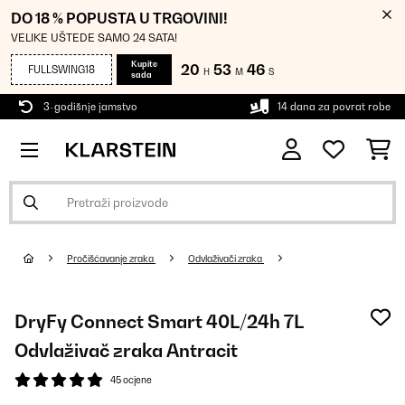
DO 18 % POPUSTA U TRGOVINI!
VELIKE UŠTEDE SAMO 24 SATA!
Kupite
20
53
45
FULLSWING18
H
M
S
sada
3-godišnje jamstvo
14 dana za povrat robe
Pročišćavanje zraka
Odvlaživači zraka
DryFy Connect Smart 40L/24h 7L
Odvlaživač zraka Antracit
45 ocjene