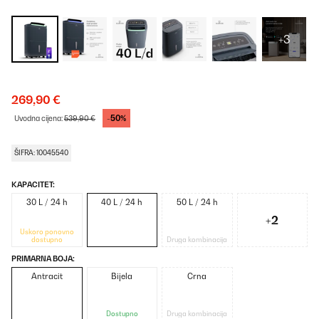
+3
269,90 €
-50%
Uvodna cijena:
539,90 €
ŠIFRA: 10045540
KAPACITET:
30 L / 24 h
40 L / 24 h
50 L / 24 h
+2
Uskoro ponovno
dostupno
Druga kombinacija
PRIMARNA BOJA:
Antracit
Bijela
Crna
Dostupno
Druga kombinacija