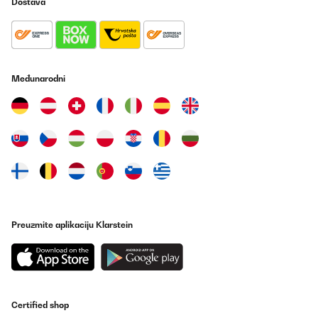
Dostava
leider undicht, was scheinbar vorkommen kann. Ich habe dann
Kontakt mit Klarstein aufgenommen, umgehend Antwort
bekommen, das Gerät zurückgeschickt und kostenlos ein
Neugerät erhalten. Auch dieses leistet sehr gute Arbeit. Sehr gute
Trockenleistung, genaue Feuchtigkeitsregelung, schnelle
Ergebnisse. Dies war auch beim Vorgänger der Fall. Ich kann zum
Kundenservice und der Problemlösung nur sagen, dass ich
Međunarodni
absolut zufrieden bin. Danke
Amazon-Benutzer
Prevedi
POTVRĐENI PREGLED
18/12/2025
Gutes Gerät, tut bis jetzt was es soll. Perfekt verpackt
angekommen. Gerne wieder, vielen Dank!
Preuzmite aplikaciju Klarstein
Amazon-Benutzer
Prevedi
POTVRĐENI PREGLED
Certified shop
14/12/2025