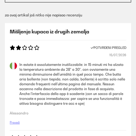
za ovaj artikal još nitko nije napisao recenziju
Mišljenja kupaca iz drugih zemalja
POTVRĐENI PREGLED
15/07/2026
In estate è assolutamente inutilizzabile: in 15 minuti mi ha alzato
la temperatura ambiente da 28° a 30°, con ovviamente una
minima diminuzione dell'umidità in quel poco tempo. Che butta
aria bollente (non tiepida, non calda, bollente) è scritto solo nelle
domande frequenti nell'ultima pagina del manuale. Nessun
accenno nella descrizione del prodotto in fase di acquisto.
Anche l'interfaccia della app è scadente (con un sacco di parole
troncate e poca immediatezza: per capire se una funzionalità è
attiva bisogna distinguere tre acc e spe)
Alessandro
Prevedi