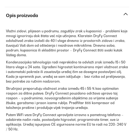
Opis proizvoda
Vlažni zidovi, plijesan u podrumu, zagušljiv zrak u kupaonici – problemi koje
mnogi ignoriraju dok šteta već nije učinjena. Klarstein DryFy Connect
odvlaživač zraka izvlači do 40 l vlage dnevno iz prostornih zidova i zraka,
čuvajući Vaš dom od oštećenja i nezdrave mikroklime. Dnevna soba,
podrum, kupaonica ili skladišni prostor – DryFy Connect štiti svaki kutak
Vašeg doma.
Kondenzacijska tehnologija radi neprekidno te odvlaži zrak između 15 i 50
litara vlage u 24 sata. Ugrađeni higrostat kontinuirano mjeri vlažnost zraka
i automatski pokreće ili zaustavlja uređaj čim se dosegne postavljeni cilj.
Kada je spremnik pun, uređaj se sam isključuje – bez rizika od prelijevanja,
bez potrebe za ručnim nadzorom.
Stručnjaci preporučuju vlažnost zraka između 45 i 55 % kao optimalan
raspon za dišne puteve. DryFy Connect pouzdano održava upravo taj
raspon – u podrumima, novoizgrađenim objektima za vrijeme sušenja
žbuke, garažama i praon icama rublja. Predfilter štiti kompresor od
taloženja prašine i produljuje vijek trajanja uređaja.
Putem WiFi veze DryFy Connect upravljate izravno s pametnog telefona –
odabirete način rada, postavljate higrostat, programirate timer, sve iz
aplikacije. Uređaj ispunjava CE sigurnosne norme EU te radi na 220–240 V
/ 50 Hz.