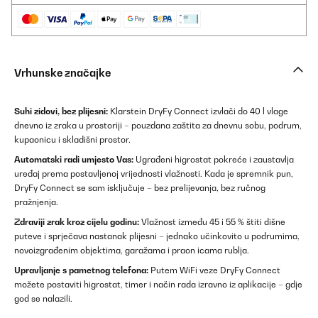
Vrhunske značajke
Suhi zidovi, bez plijesni:
Klarstein DryFy Connect izvlači do 40 l vlage
dnevno iz zraka u prostoriji – pouzdana zaštita za dnevnu sobu, podrum,
kupaonicu i skladišni prostor.
Automatski radi umjesto Vas:
Ugrađeni higrostat pokreće i zaustavlja
uređaj prema postavljenoj vrijednosti vlažnosti. Kada je spremnik pun,
DryFy Connect se sam isključuje – bez prelijevanja, bez ručnog
pražnjenja.
Zdraviji zrak kroz cijelu godinu:
Vlažnost između 45 i 55 % štiti dišne
puteve i sprječava nastanak plijesni – jednako učinkovito u podrumima,
novoizgrađenim objektima, garažama i praon icama rublja.
Upravljanje s pametnog telefona:
Putem WiFi veze DryFy Connect
možete postaviti higrostat, timer i način rada izravno iz aplikacije – gdje
god se nalazili.