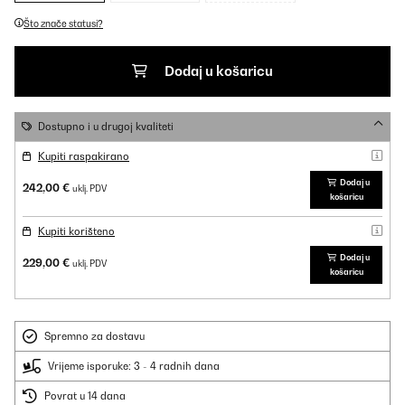
Što znače statusi?
Dodaj u košaricu
Dostupno i u drugoj kvaliteti
Kupiti raspakirano
Dodaj u
242,00 €
uklj. PDV
košaricu
Kupiti korišteno
Dodaj u
229,00 €
uklj. PDV
košaricu
Spremno za dostavu
Vrijeme isporuke: 3 - 4 radnih dana
Povrat u 14 dana