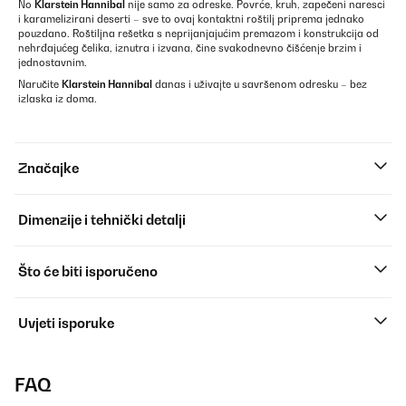
No
Klarstein Hannibal
nije samo za odreske. Povrće, kruh, zapečeni naresci
i karameli­zirani deserti – sve to ovaj kontaktni roštilj priprema jednako
pouzdano. Roštiljna rešetka s neprijanjajućim premazom i konstrukcija od
nehrđajućeg čelika, iznutra i izvana, čine svakodnevno čišćenje brzim i
jednostavnim.
Naručite
Klarstein Hannibal
danas i uživajte u savršenom odresku – bez
izlaska iz doma.
Značajke
Dimenzije i tehnički detalji
Što će biti isporučeno
Uvjeti isporuke
FAQ