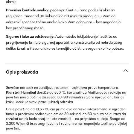
obrok.
Precizna kontrola svakog pečenja:
Kontinuirano podesivi okretni
regulator i timer od 30 sekundi do 60 minuta omogućuju Vam da
odrezak ispečete točno onako kako Vam odgovara – bez nagađanja i
bez prepečenog mesa.
Sigurno i lako za održavanje:
Automatsko isključivanje i zaštita od
pregrijavanja brinu o sigurnoj uporabi, a konstrukcija od nehrđajućeg
čelika iznutra i izvana lako se temeljito očisti u svega nekoliko poteza.
Opis proizvoda
Savršen odrezak ne zahtijeva restoran – zahtijeva pravu temperaturu.
Klarstein Hannibal
dostiže do 850 °C, što znači da Maillardova reakcija na
površini mesa počinje za svega 60–90 sekundi i stvara upravo onu koricu
kakvu očekuje svaki pravi ljubitelj odreska.
Grilje površina od 18,5 × 30 cm prima dva odreska istovremeno, a ugrađeni
timer s preciznim podešavanjem od 30 sekundi do 60 minuta osigurava da
rezultat uvijek bude onaj koji ste zamislili – ne prepušten slučaju. Snaga od
2.200 W jamči brzo zagrijavanje i ravnomjernu raspodjelu topline po cijeloj
površini.