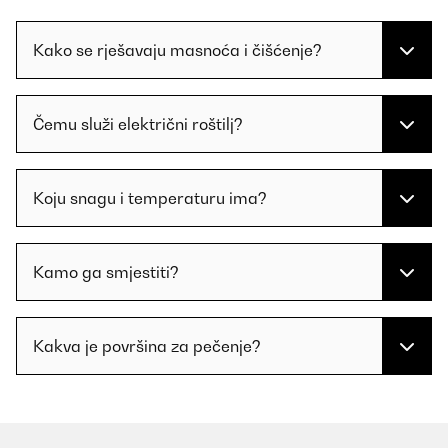
Kako se rješavaju masnoća i čišćenje?
Čemu služi električni roštilj?
Koju snagu i temperaturu ima?
Kamo ga smjestiti?
Kakva je površina za pečenje?