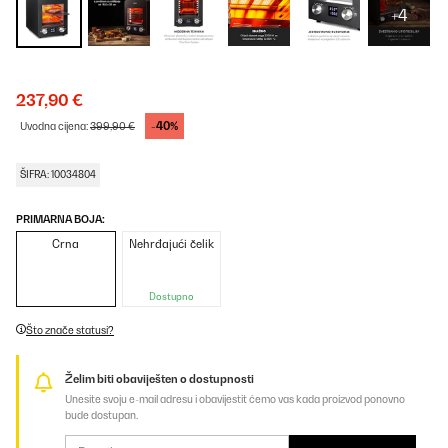
+4
237,90 €
-40%
Uvodna cijena:
399,90 €
ŠIFRA: 10034804
PRIMARNA BOJA:
Crna
Nehrđajući čelik
Dostupno
Što znače statusi?
Želim biti obaviješten o dostupnosti
Unesite svoju e-mail adresu i obavijestit ćemo vas kada proizvod ponovno
bude dostupan.