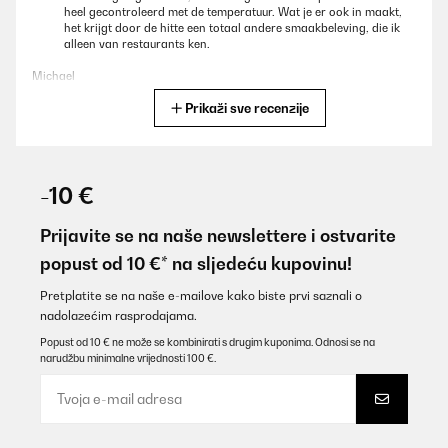
heel gecontroleerd met de temperatuur. Wat je er ook in maakt,
het krijgt door de hitte een totaal andere smaakbeleving, die ik
alleen van restaurants ken.
Michael
Prikaži sve recenzije
Prevedi
POTVRĐENI PREGLED
29/12/2024
-10 €
Le QR code vous emmène sur le mode emploi toutes langue
Prijavite se na naše newslettere i ostvarite
Utilisateur d'Amazon
popust od 10 €* na sljedeću kupovinu!
Prevedi
Pretplatite se na naše e-mailove kako biste prvi saznali o
nadolazećim rasprodajama.
POTVRĐENI PREGLED
Popust od 10 € ne može se kombinirati s drugim kuponima. Odnosi se na
narudžbu minimalne vrijednosti 100 €.
24/11/2024
P e r f e t t o
Utente Amazon