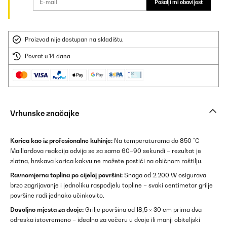
Pošalji mi obavijest
Proizvod nije dostupan na skladištu.
Povrat u 14 dana
Vrhunske značajke
Korica kao iz profesionalne kuhinje:
Na temperaturama do 850 °C
Maillardova reakcija odvija se za samo 60–90 sekundi – rezultat je
zlatna, hrskava korica kakvu ne možete postići na običnom roštilju.
Ravnomjerna toplina po cijeloj površini:
Snaga od 2.200 W osigurava
brzo zagrijavanje i jednoliku raspodjelu topline – svaki centimetar grilje
površine radi jednako učinkovito.
Dovoljno mjesta za dvoje:
Grilje površina od 18,5 × 30 cm prima dva
odreska istovremeno – idealno za večeru u dvoje ili manji obiteljski