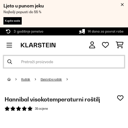
Ljeto u punom jeku
Najbolji popusti do 55 %
Kupite sada
3-godišnje jamstvo
14 dana za povrat robe
Roštilji
Električni roštilji
Hannibal visokotemperaturni roštilj
35 ocjene