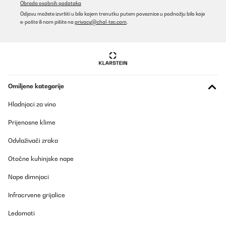
Obrada osobnih podataka
Prevedi
Odjavu možete izvršiti u bilo kojem trenutku putem poveznice u podnožju bilo koje
e-pošte ili nam pišite na
privacy@chal-tec.com
.
POTVRĐENI PREGLED
03/09/2024
Durch die Hitze von 800 Grad hat man innerhalb von 2 - 3
Minuten eine tolle Kruste und danach wird das Fleisch mit dem
Rost in das untere Fach eingeschoben und auf die gewünschte
Omiljene kategorije
Kerntemperatur fertig gegart.Sehr gut ist, dass die Hitze von
oben kommt und Fett in die mit Wasser gefüllt Trofschale tropft
Hladnjaci za vino
und nicht brennt wie es bei Unterhitze passiert. Das Gerät ist
sehr leicht und schnell zu reinigen.Die Bedienungsanleitung
widerspricht sich in verschiedenen Punkten und sollte auf jeden
Prijenosne klime
Fall überarbeitet werden. Deswegen ein Stern Abzug.Für den
Preis ein prima Gerät.
Odvlaživači zraka
Amazon-Benutzer
Otočne kuhinjske nape
Prevedi
Nape dimnjaci
POTVRĐENI PREGLED
Infracrvene grijalice
07/12/2023
Ledomati
Comprei um destes fornos em Julho/2024. O equipamento