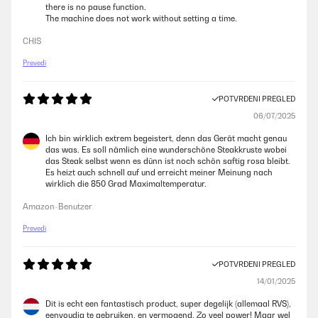
there is no pause function.
The machine does not work without setting a time.
CHIS
Prevedi
POTVRĐENI PREGLED
06/07/2025
Ich bin wirklich extrem begeistert, denn das Gerät macht genau
das was. Es soll nämlich eine wunderschöne Steakkruste wobei
das Steak selbst wenn es dünn ist noch schön saftig rosa bleibt.
Es heizt auch schnell auf und erreicht meiner Meinung nach
wirklich die 850 Grad Maximaltemperatur.
Amazon-Benutzer
Prevedi
POTVRĐENI PREGLED
14/01/2025
Dit is echt een fantastisch product, super degelijk (allemaal RVS),
eenvoudig te gebruiken, en vermogend. Zo veel power! Maar wel