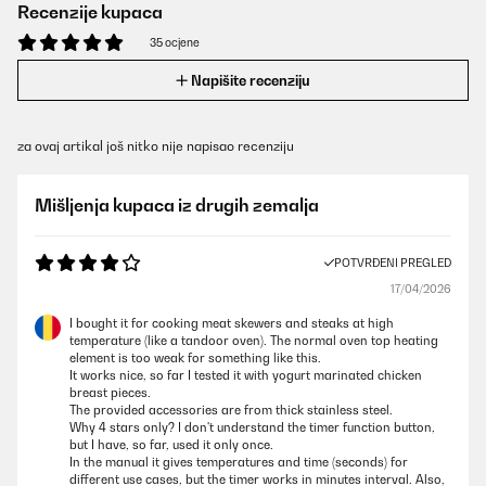
Recenzije kupaca
35 ocjene
Napišite recenziju
za ovaj artikal još nitko nije napisao recenziju
Mišljenja kupaca iz drugih zemalja
POTVRĐENI PREGLED
17/04/2026
I bought it for cooking meat skewers and steaks at high
temperature (like a tandoor oven). The normal oven top heating
element is too weak for something like this.
It works nice, so far I tested it with yogurt marinated chicken
breast pieces.
The provided accessories are from thick stainless steel.
Why 4 stars only? I don't understand the timer function button,
but I have, so far, used it only once.
In the manual it gives temperatures and time (seconds) for
different use cases, but the timer works in minutes interval. Also,