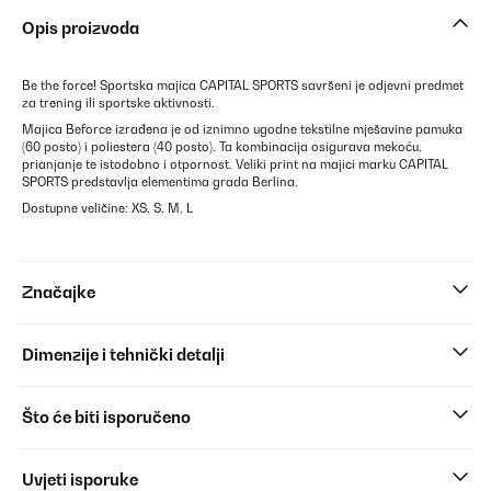
Opis proizvoda
Be the force! Sportska majica CAPITAL SPORTS savršeni je odjevni predmet
za trening ili sportske aktivnosti.
Majica Beforce izrađena je od iznimno ugodne tekstilne mješavine pamuka
(60 posto) i poliestera (40 posto). Ta kombinacija osigurava mekoću,
prianjanje te istodobno i otpornost. Veliki print na majici marku CAPITAL
SPORTS predstavlja elementima grada Berlina.
Dostupne veličine: XS, S, M, L
Značajke
Dimenzije i tehnički detalji
Što će biti isporučeno
Uvjeti isporuke