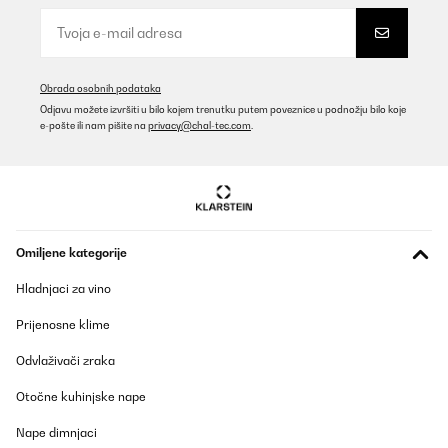
Obrada osobnih podataka
Odjavu možete izvršiti u bilo kojem trenutku putem poveznice u podnožju bilo koje
e-pošte ili nam pišite na
privacy@chal-tec.com
.
Omiljene kategorije
Hladnjaci za vino
Prijenosne klime
Odvlaživači zraka
Otočne kuhinjske nape
Nape dimnjaci