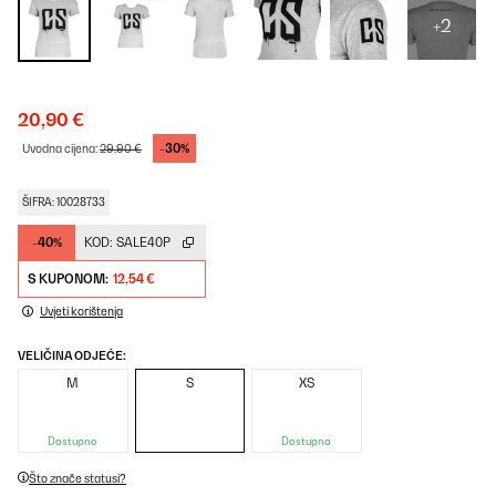
+2
20,90 €
-30%
Uvodna cijena:
29,90 €
ŠIFRA: 10028733
-40%
KOD:
SALE40P
S KUPONOM:
12,54 €
Uvjeti korištenja
VELIČINA ODJEĆE:
M
S
XS
Dostupno
Dostupno
Što znače statusi?