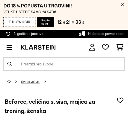
DO 18 % POPUSTA U TRGOVINI!
VELIKE UŠTEDE SAMO 24 SATA!
Kupite
12
21
33
FULLSWING18
H
M
S
sada
3-godišnje jamstvo
14 dana za povrat robe
Sve za vaš vrt
Beforce, veličina s, siva, majica za
trening, ženska