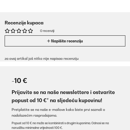
Recenzije kupaca
O recenziji
Napišite recenziju
za ovaj artikal još nitko nije napisao recenziju
-10 €
Prijavite se na naše newslettere i ostvarite
popust od 10 €* na sljedeću kupovinu!
Pretplatite se na naše e-mailove kako biste prvi saznali o
nadolazećim rasprodajama.
Popust od 10 € ne može se kombinirati s drugim kuponima. Odnosi se na
narudžbu minimalne vrijednosti 100 €.