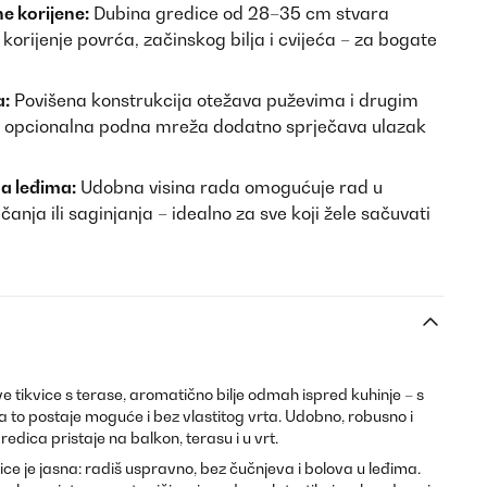
e korijene:
Dubina gredice od 28–35 cm stvara
korijenje povrća, začinskog bilja i cvijeća – za bogate
a:
Povišena konstrukcija otežava puževima i drugim
 – opcionalna podna mreža dodatno sprječava ulazak
ma leđima:
Udobna visina rada omogućuje rad u
nja ili saginjanja – idealno za sve koji žele sačuvati
e tikvice s terase, aromatično bilje odmah ispred kuhinje – s
to postaje moguće i bez vlastitog vrta. Udobno, robusno i
edica pristaje na balkon, terasu i u vrt.
e je jasna: radiš uspravno, bez čučnjeva i bolova u leđima.