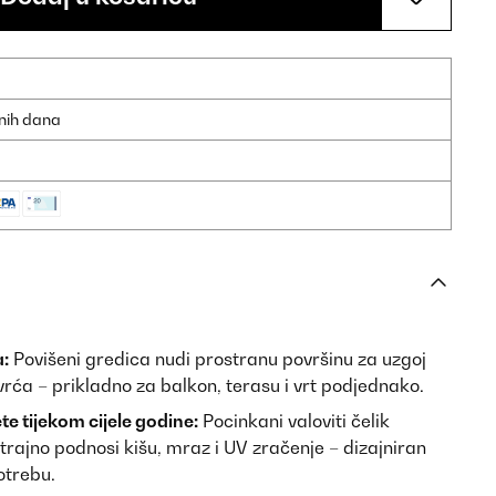
dnih dana
a:
Povišeni gredica nudi prostranu površinu za uzgoj
ovrća – prikladno za balkon, terasu i vrt podjednako.
e tijekom cijele godine:
Pocinkani valoviti čelik
trajno podnosi kišu, mraz i UV zračenje – dizajniran
otrebu.