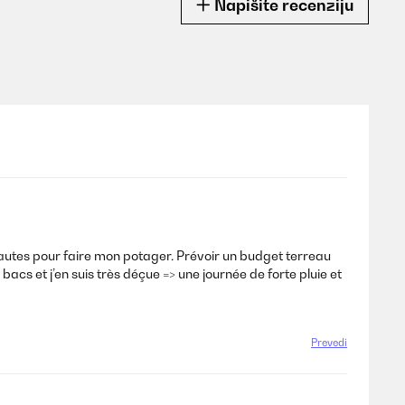
Napišite recenziju
z hautes pour faire mon potager. Prévoir un budget terreau
acs et j’en suis très déçue => une journée de forte pluie et
Prevedi