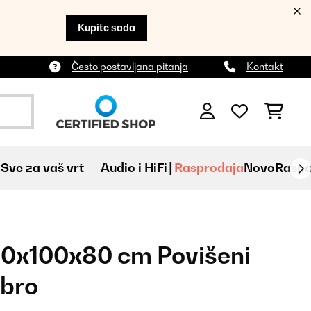
Kupite sada
Često postavljana pitanja
Kontakt
Sve za vaš vrt
Audio i HiFi
Rasprodaja
Novo
Raspa
0x100x80 cm Povišeni
ebro