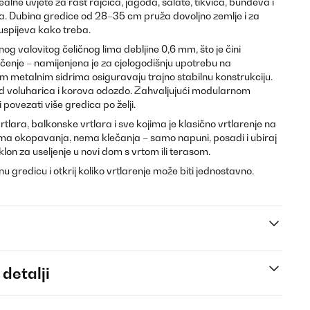
alne uvjete za rast rajčica, jagoda, salate, tikvica, bundeva i
aka. Dubina gredice od 28–35 cm pruža dovoljno zemlje i za
uspijeva kako treba.
g valovitog čeličnog lima debljine 0,6 mm, što je čini
čenje – namijenjena je za cjelogodišnju upotrebu na
m metalnim sidrima osiguravaju trajno stabilnu konstrukciju.
od voluharica i korova odozdo. Zahvaljujući modularnom
 povezati više gredica po želji.
ara, balkonske vrtlara i sve kojima je klasično vrtlarenje na
Nema okopavanja, nema klečanja – samo napuni, posadi i ubiraj
on za useljenje u novi dom s vrtom ili terasom.
u gredicu i otkrij koliko vrtlarenje može biti jednostavno.
 detalji