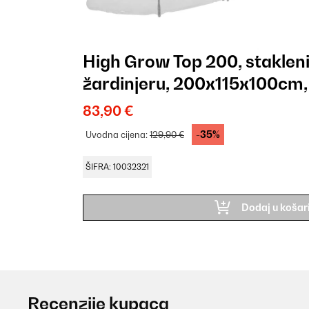
High Grow Top 200, staklen
žardinjeru, 200x115x100cm, č
PVC
83,90 €
-35%
Uvodna cijena:
129,90 €
ŠIFRA: 10032321
Dodaj u košar
Recenzije kupaca