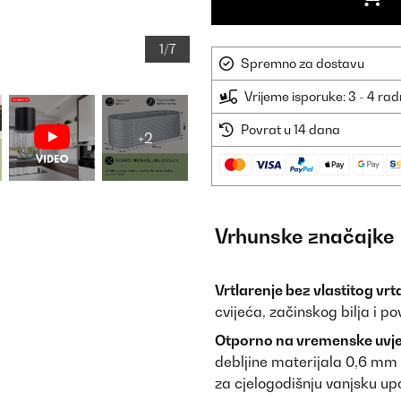
1/7
Spremno za dostavu
Vrijeme isporuke: 3 - 4 ra
Povrat u 14 dana
+2
Vrhunske značajke
Vrtlarenje bez vlastitog vrt
cvijeća, začinskog bilja i p
Otporno na vremenske uvjet
debljine materijala 0,6 mm 
za cjelogodišnju vanjsku up