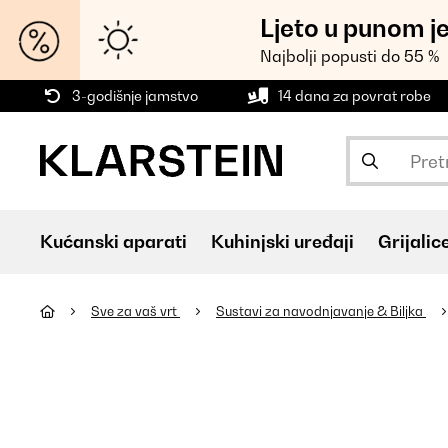
Ljeto u punom j
Najbolji popusti do 55 %
3-godišnje jamstvo
14 dana za povrat robe
Kućanski aparati
Kuhinjski uređaji
Grijalic
Sve za vaš vrt
Sustavi za navodnjavanje & Biljka