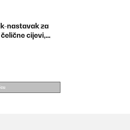
ik-nastavak za
elične cijevi,
icu