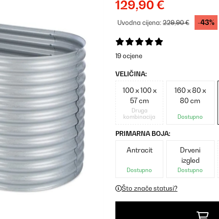
129,90 €
-43%
Uvodna cijena:
229,90 €
19 ocjene
VELIČINA:
100 x 100 x
160 x 80 x
57 cm
80 cm
Druga
kombinacija
Dostupno
PRIMARNA BOJA:
Antracit
Drveni
izgled
Dostupno
Dostupno
Što znače statusi?