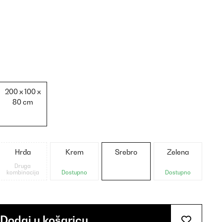
200 x 100 x
80 cm
Hrđa
Krem
Srebro
Zelena
Druga
kombinacija
Dostupno
Dostupno
Dodaj u košaricu