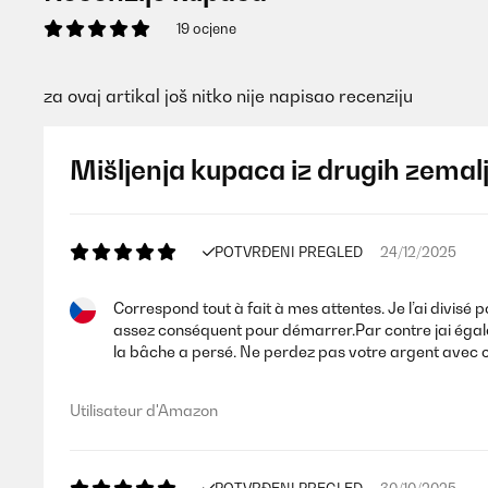
19 ocjene
za ovaj artikal još nitko nije napisao recenziju
Mišljenja kupaca iz drugih zemal
POTVRĐENI PREGLED
24/12/2025
Correspond tout à fait à mes attentes. Je l’ai divisé 
assez conséquent pour démarrer.Par contre jai égalemen
la bâche a persé. Ne perdez pas votre argent avec c
Utilisateur d'Amazon