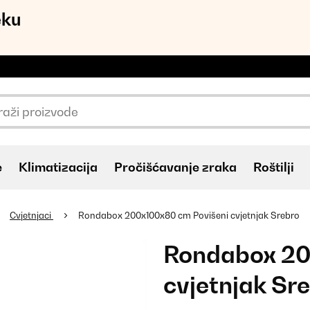
eku
e
Klimatizacija
Pročišćavanje zraka
Roštilji
Cvjetnjaci
Rondabox 200x100x80 cm Povišeni cvjetnjak Srebro
Rondabox 20
cvjetnjak Sr