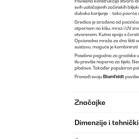
Povišena konstrukcija stvara ide
svih uobičajenih začinskih bilj
duboko korijenje – tako povrće 
Gredica je izrađena od pocinčano
otpornom na kišu, mraz i UV zra
otvorenom. Kutna spoja s čvrsti
Opcionalna mreža za dno štiti 
sustavu, moguće je kombinirati i
Posebno pogodna za gradske vrtl
tlu previše naporno za tijelo. 
plodove. Također popularan pokl
Pronađi svoju
Blumfeldt
povišen
Značajke
Dimenzije i tehnički