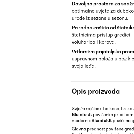
Dovoljno prostora za snažn
optimalne uvjete za duboko 
urode iz sezone u sezonu.
Prirodna zaštita od štetnik
štetnicima pristup gredici
voluharica i korova.
Vrtlarstvo prijateljsko pre
uspravnom položaju bez kleča
svoja leđa.
Opis proizvoda
Svježe rajčice s balkona, hrskav
Blumfeldt
povišenim gredicama 
moderno:
Blumfeldt
povišena gr
Glavna prednost povišene gredic