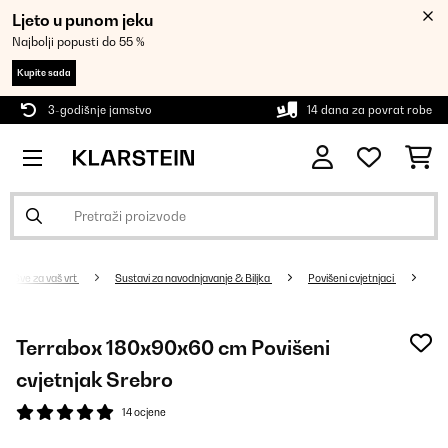
Ljeto u punom jeku
Najbolji popusti do 55 %
Kupite sada
3-godišnje jamstvo
14 dana za povrat robe
Sve za vaš vrt
Sustavi za navodnjavanje & Biljka
Povišeni cvjetnjaci
Terrabox 180x90x60 cm Povišeni
cvjetnjak Srebro
14 ocjene