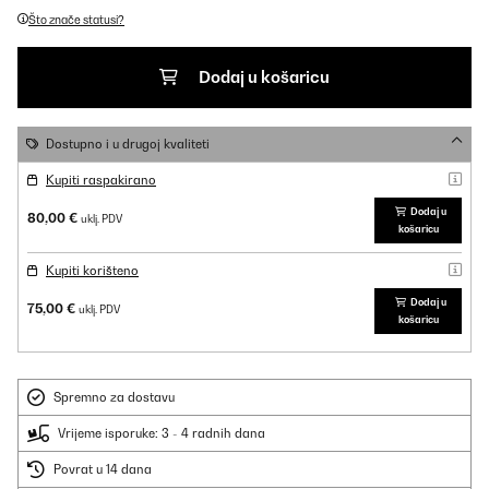
Što znače statusi?
Dodaj u košaricu
Dostupno i u drugoj kvaliteti
Kupiti raspakirano
Dodaj u
80,00 €
uklj. PDV
košaricu
Kupiti korišteno
Dodaj u
75,00 €
uklj. PDV
košaricu
Spremno za dostavu
Vrijeme isporuke: 3 - 4 radnih dana
Povrat u 14 dana