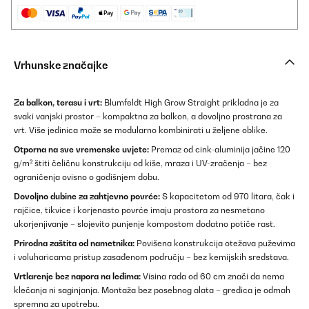
Vrhunske značajke
Za balkon, terasu i vrt:
Blumfeldt High Grow Straight prikladna je za
svaki vanjski prostor – kompaktna za balkon, a dovoljno prostrana za
vrt. Više jedinica može se modularno kombinirati u željene oblike.
Otporna na sve vremenske uvjete:
Premaz od cink-aluminija jačine 120
g/m² štiti čeličnu konstrukciju od kiše, mraza i UV-zračenja – bez
ograničenja ovisno o godišnjem dobu.
Dovoljno dubine za zahtjevno povrće:
S kapacitetom od 970 litara, čak i
rajčice, tikvice i korjenasto povrće imaju prostora za nesmetano
ukorjenjivanje – slojevito punjenje kompostom dodatno potiče rast.
Prirodna zaštita od nametnika:
Povišena konstrukcija otežava puževima
i voluharicama pristup zasađenom području – bez kemijskih sredstava.
Vrtlarenje bez napora na leđima:
Visina rada od 60 cm znači da nema
klečanja ni saginjanja. Montaža bez posebnog alata – gredica je odmah
spremna za upotrebu.