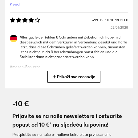
Prevedi
POTVRĐENI PREGLED
23/01/2026
Alles gut leider fehlen 8 Schrauben mit Zubehör, ich habe mich
diesbezüglich mit dem Verkäufer in Verbindung gesetzt und hoffe
jetzt, dass diese Schrauben geliefert werden können, ansonsten
ist es nicht gut, da 8 Verschraubungen sonst fehlen und die
Stabilität dann nicht garantiert werden kann...
Amazon-Benutzer
Prikaži sve recenzije
Prevedi
POTVRĐENI PREGLED
01/11/2025
-10 €
Over time I have purchased 3 of these raised beds. Ideal height to
work with and saves back bending.
Prijavite se na naše newslettere i ostvarite
popust od 10 €* na sljedeću kupovinu!
Amazon user
Prevedi
Pretplatite se na naše e-mailove kako biste prvi saznali o