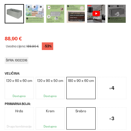
+6
88,90 €
-53%
Uvodna cijena:
189,90 €
ŠIFRA: 10032316
VELIČINA:
120 x 60 x 60 cm
120 x 90 x 50 cm
180 x 90 x 60 cm
+4
Dostupno
Dostupno
PRIMARNA BOJA:
Hrđa
Krem
Srebro
+3
Druga kombinacija
Dostupno