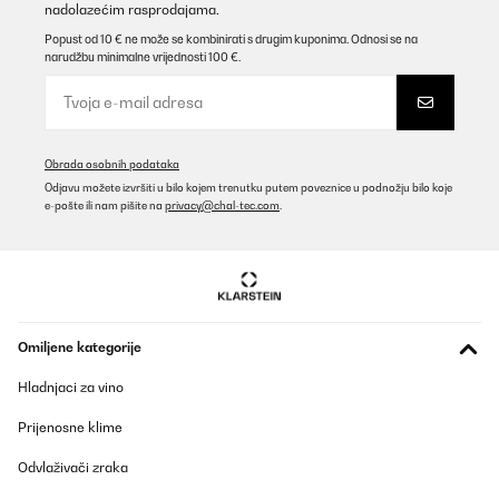
nadolazećim rasprodajama.
Popust od 10 € ne može se kombinirati s drugim kuponima. Odnosi se na
POTVRĐENI PREGLED
narudžbu minimalne vrijednosti 100 €.
25/09/2025
Für mich gute Qualität ist für wenig Platz im Garten zu empfehlen
Amazon-Benutzer
Obrada osobnih podataka
Prevedi
Odjavu možete izvršiti u bilo kojem trenutku putem poveznice u podnožju bilo koje
e-pošte ili nam pišite na
privacy@chal-tec.com
.
POTVRĐENI PREGLED
26/05/2025
Ein schönes Design und es hat die richtige Höhe.Das zusammen
bauen ist sehr Einfach. Viele Schrauben. Es hätte etwas breiter
sein können
Omiljene kategorije
Amazon-Benutzer
Hladnjaci za vino
Prevedi
Prijenosne klime
POTVRĐENI PREGLED
Odvlaživači zraka
12/04/2025