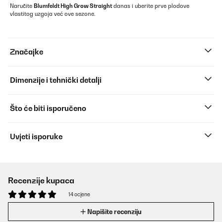
Naručite
Blumfeldt High Grow Straight
danas i uberite prve plodove
vlastitog uzgoja već ove sezone.
Značajke
Dimenzije i tehnički detalji
Što će biti isporučeno
Uvjeti isporuke
Recenzije kupaca
14 ocjene
Napišite recenziju