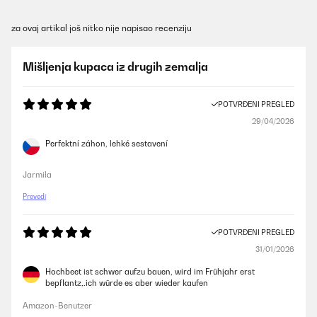
za ovaj artikal još nitko nije napisao recenziju
Mišljenja kupaca iz drugih zemalja
POTVRĐENI PREGLED
29/04/2026
Perfektní záhon, lehké sestavení
Jarmila
Prevedi
POTVRĐENI PREGLED
31/01/2026
Hochbeet ist schwer aufzu bauen, wird im Frühjahr erst
bepflantz,.ich würde es aber wieder kaufen
Amazon-Benutzer