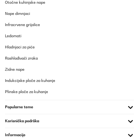
Otočne kuhinjske nape
Das Hochbeet ist top. Betreffend der zusammensetzung kann ich
nur sagen dass es viele Schrauben sind aber alles einfach zu
Nape dimnjaci
handhaben. Ging relatif schnell! Kann ich nur empfehlen. Der
einzige negative Punkt, einige Teile hatten Schrammen. Da es
Infracrvene grijalice
aber ein Hochbeet, was Draussen steht, ist, war das für mich jetzt
kein Problem.
Ledomati
Amazon-Benutzer
Hladnjaci za piće
Prevedi
Rashlađivači zraka
POTVRĐENI PREGLED
Zidne nape
26/03/2025
Indukcijske ploče za kuhanje
Cet espace de jardin présente des finitions correctes.Le modèle
installé fait 1800x900x600.L'emballage carton correct de
Plinske ploče za kuhanje
930x665x60 (mm) et peut se porter aisément.Quelques fines
bavures résultant des découpes sont perceptibles, sans danger
particulier en utilisant des gants pour le montage.Placer les
Popularne teme
bavures à l'intérieur (coté terre), vers le bas (petit repli tôle en
haut, grand repli en bas) ou neutralisées par l'assemblage (zone
contact entre panneaux).Enlever les films protecteurs bleu avant
Korisnička podrška
l'assemblage pour plus de facilité.L'épaisseur des tôles
galvanisées de 6/10ème conviennent et présentent une durabilité
Informacije
intéressante.La visserie est de qualité : M6 est une dimension qui