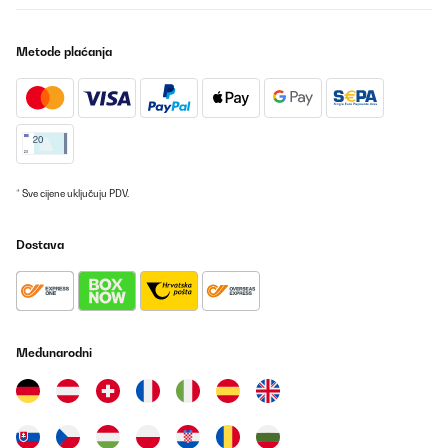
convient parfaitement à cet usage sans risque de rupture au
serrage manuel.J'ai ajouté une tige filetée M6 pour limiter la
déformation au milieu des longueurs des bacs. Cette précaution
n'est pas une obligation, si vous enterrez de 5 cm vos bacs,
Metode plaćanja
l'ensemble bénéficie d'une auto portance
correcte.Personnellement, j'ai rajouté au fond un grillage
galvanisé de maille 6,3x6,3 fil 0,6 fixé par la visserie des bacs.
Ceci évitera l'accès des rongeurs par le dessous et facilite
l'équerrage au moment de la mise en place.Procéder à
l'assemblage sur une zone dégagée plane de préférence et non
abrasive (caoutchouc ou carton plutôt que ciment).Compter entre
2 ou 3 heures de montage par bac, suivant l'organisation et les
ajouts apportés.Si vous mettez en place plusieurs carrés de
* Sve cijene uključuju PDV.
potager, prévoyez un schéma d'implantation pour des accès
facilités. 50 cm de passage à pied entre 2 bacs et 70 cm pour une
brouette.Il est préférable de placer la meilleure terre sur le dessus
Dostava
en laissant 5 cm de bordure visible en haut pour permettre le
binage sans déborder.Prévoir également un accès, tout autour de
préférence.Les prix indiqués datent du 30/01/2025 alors méfiez
vous des offres de printemps qui fleurissent avec une
augmentation de 30%.Je vous refais un retour dans 10 ans.À
l'inverse, le carré VidaXL 100x100x85 avec serre est à éviter, il est
Međunarodni
fragile (tôle de 3/10ème), trop léger et assemblé avec des vis M4.
Impensables en mécanique.Probablement hors d'usage dans 1
an.
Utilisateur d'Amazon