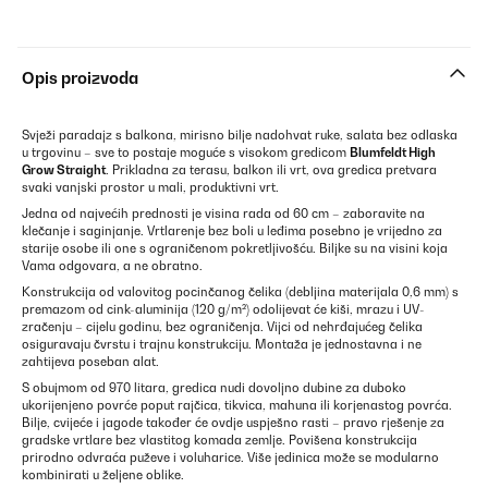
Opis proizvoda
Svježi paradajz s balkona, mirisno bilje nadohvat ruke, salata bez odlaska
u trgovinu – sve to postaje moguće s visokom gredicom
Blumfeldt High
Grow Straight
. Prikladna za terasu, balkon ili vrt, ova gredica pretvara
svaki vanjski prostor u mali, produktivni vrt.
Jedna od najvećih prednosti je visina rada od 60 cm – zaboravite na
klečanje i saginjanje. Vrtlarenje bez boli u leđima posebno je vrijedno za
starije osobe ili one s ograničenom pokretljivošću. Biljke su na visini koja
Vama odgovara, a ne obratno.
Konstrukcija od valovitog pocinčanog čelika (debljina materijala 0,6 mm) s
premazom od cink-aluminija (120 g/m²) odolijevat će kiši, mrazu i UV-
zračenju – cijelu godinu, bez ograničenja. Vijci od nehrđajućeg čelika
osiguravaju čvrstu i trajnu konstrukciju. Montaža je jednostavna i ne
zahtijeva poseban alat.
S obujmom od 970 litara, gredica nudi dovoljno dubine za duboko
ukorijenjeno povrće poput rajčica, tikvica, mahuna ili korjenastog povrća.
Bilje, cvijeće i jagode također će ovdje uspješno rasti – pravo rješenje za
gradske vrtlare bez vlastitog komada zemlje. Povišena konstrukcija
prirodno odvraća puževe i voluharice. Više jedinica može se modularno
kombinirati u željene oblike.