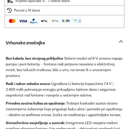
Vrijeme isporuke: 5 - 7 radnih dana
Povrat u 14 dana
Vrhunske značajke
Bez kabela, bez strujnog priključka:
Solarni modul od 9 V izravno napaja
pumpu i puni bateriju – fontana radi potpuno neovisno o električnoj
mreži, bez tekućih troškova, bilo u vrtu, na terasi ili u unutarnjem
prostoru.
Radi i nakon zalaska sunca:
Ugrađena Li baterija kapaciteta 7,4 V /
2.400 mAh pohranjuje energiju prikupljenu tijekom dana i osigurava
neprekinut rad fontane i rasvjete u večernjim satima.
Prirodna zvučna kulisa za opuštanje:
Trobojni kaskadni sustav stvara
ravnomjerno žuborenje koje prigušuje buku ulice i pomaže pri opuštanju
– idealno za wellness vrtove, kutke za meditaciju i ugostiteljske terase.
Atmosferično osvjetljenje u sumrak:
Integrirana LED rasvjeta mekim
svjetlom obasjava fontanu čim padne mrak – dekorativni naglasak koji