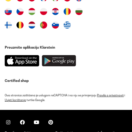
der Klang des Wassers. Es klingt hohl. Kann man aber ändern
durch kleine Steine, die man dort platziert, wo das Wasser
herunterläuft.
Amazon-Benutzer
Prevedi
POTVRĐENI PREGLED
Preuzmite aplikaciju Klarstein
17/06/2022
Die Medien konnten nicht geladen werden. Sieht gut aus Öffnung
sollte mit einer Klappe verschlossen werden können
Amazon-Benutzer
Certified shop
Prevedi
Ova stranica zaštićena je uslugom reCAPTCHA i na nju se primjenjuju
Pravila o privatnosti
i
POTVRĐENI PREGLED
Uvjeti korištenja
tvrtke Google.
16/06/2022
Es muy bonita y funciona muy bien
Usuario/a de amazon