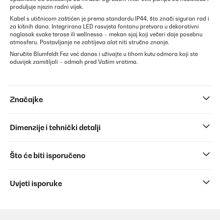
produljuje njezin radni vijek.
Kabel s utičnicom zaštićen je prema standardu IP44, što znači siguran rad i
za kišnih dana. Integrirana LED rasvjeta fontanu pretvara u dekorativni
naglasak svake terase ili wellnessa – mekan sjaj koji večeri daje posebnu
atmosferu. Postavljanje ne zahtijeva alat niti stručno znanje.
Naručite Blumfeldt Fez već danas i uživajte u tihom kutu odmora koji ste
oduvijek zamišljali – odmah pred Vašim vratima.
Značajke
Dimenzije i tehnički detalji
Što će biti isporučeno
Uvjeti isporuke