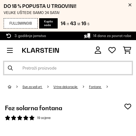
DO 18 % POPUSTA U TRGOVINI!
VELIKE UŠTEDE SAMO 24 SATA!
Kupite
14
43
15
FULLSWING18
H
M
S
sada
3-godišnje jamstvo
14 dana za povrat robe
Sve za vaš vrt
Vrtne dekoracije
Fontane
Fez solarna fontana
19 ocjene