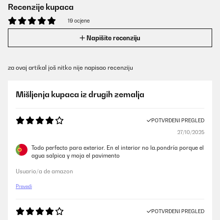
Recenzije kupaca
19 ocjene
Napišite recenziju
za ovaj artikal još nitko nije napisao recenziju
Mišljenja kupaca iz drugih zemalja
POTVRĐENI PREGLED
27/10/2025
Todo perfecto para exterior. En el interior no la.pondría porque el
agua salpica y moja el pavimento
Usuario/a de amazon
Prevedi
POTVRĐENI PREGLED