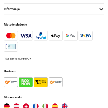
POTVRĐENI PREGLED
Informacije
10/12/2023
Es bonita, buen funcionamiento y relajante para exteriores.
Metode plaćanja
Usuario/a de amazon
Prevedi
POTVRĐENI PREGLED
09/06/2023
* Sve cijene uključuju PDV.
bien
Dostava
Utilisateur d'Amazon
Prevedi
POTVRĐENI PREGLED
Međunarodni
18/06/2022
Rundherum zufrieden! Das einzige was nicht so optimal ist, ist