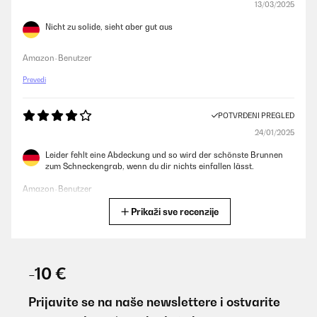
13/03/2025
Nicht zu solide, sieht aber gut aus
Amazon-Benutzer
Prevedi
POTVRĐENI PREGLED
24/01/2025
Leider fehlt eine Abdeckung und so wird der schönste Brunnen
zum Schneckengrab, wenn du dir nichts einfallen lässt.
Amazon-Benutzer
Prikaži sve recenzije
Prevedi
POTVRĐENI PREGLED
26/08/2024
-10 €
Such a great water feature thats work well pint in blows did flack
had to repaint. Bar that is look great work well love it
Prijavite se na naše newslettere i ostvarite