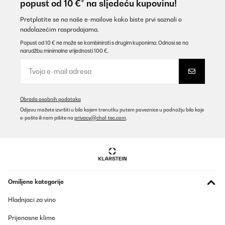
popust od 10 €* na sljedeću kupovinu!
Amazon user
Prevedi
Pretplatite se na naše e-mailove kako biste prvi saznali o
nadolazećim rasprodajama.
Popust od 10 € ne može se kombinirati s drugim kuponima. Odnosi se na
POTVRĐENI PREGLED
narudžbu minimalne vrijednosti 100 €.
21/08/2024
Ein wunderschöner Brunnen! Einfachste Montage und
hochwertige Verarbeitung. Nur zu empfehlen
Amazon-Benutzer
Obrada osobnih podataka
Odjavu možete izvršiti u bilo kojem trenutku putem poveznice u podnožju bilo koje
Prevedi
e-pošte ili nam pišite na
privacy@chal-tec.com
.
POTVRĐENI PREGLED
02/05/2024
Alles perfekt. Zur Weiterempfehlung
Omiljene kategorije
Amazon-Benutzer
Hladnjaci za vino
Prevedi
Prijenosne klime