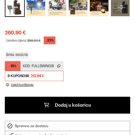
+3
260,90 €
-32%
Uvodna cijena:
386,00 €
ŠIFRA: 10035716
-18%
KOD:
FULLSWING18
S KUPONOM:
213,94 €
Uvjeti korištenja
Dodaj u košaricu
Spremno za dostavu