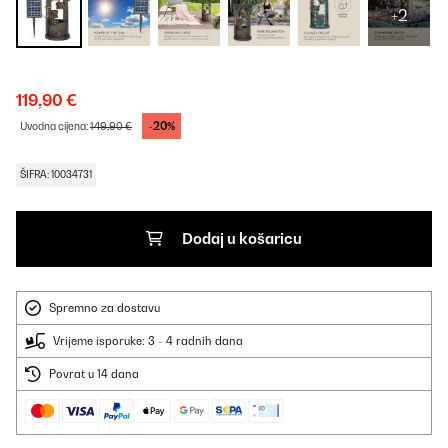
+2
119,90 €
-20%
Uvodna cijena:
149,90 €
ŠIFRA: 10034731
Dodaj u košaricu
Spremno za dostavu
Vrijeme isporuke: 3 - 4 radnih dana
Povrat u 14 dana