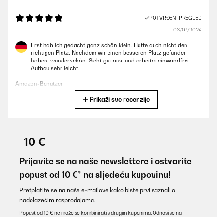
POTVRĐENI PREGLED
03/07/2024
Erst hab ich gedacht ganz schön klein. Hatte auch nicht den
richtigen Platz. Nachdem wir einen besseren Platz gefunden
haben, wunderschön. Sieht gut aus, und arbeitet einwandfrei.
Aufbau sehr leicht.
Amazon-Benutzer
Prikaži sve recenzije
Prevedi
POTVRĐENI PREGLED
20/06/2024
-10 €
tres joli rendu et contrairement a ce que l'on peut lire la pompe
fonctionne bien il suffit de l'amorcer
Prijavite se na naše newslettere i ostvarite
popust od 10 €* na sljedeću kupovinu!
Utilisateur d'Amazon
Prevedi
Pretplatite se na naše e-mailove kako biste prvi saznali o
nadolazećim rasprodajama.
Popust od 10 € ne može se kombinirati s drugim kuponima. Odnosi se na
POTVRĐENI PREGLED