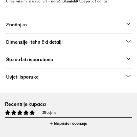
Unesi više mira u svoj vrt – naruči
Blumfeldt
Speyer još danas.
Značajke
Dimenzije i tehnički detalji
Što će biti isporučeno
Uvjeti isporuke
Recenzije kupaca
35 ocjene
Napišite recenziju