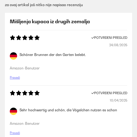
za ovaj artikal još nitko nije napisao recenziju
Mišljenja kupaca iz drugih zemalja
POTVRĐENI PREGLED
24/08/2025
Schöner Brunnen der den Garten belebt.
Amazon-Benutzer
Prevedi
POTVRĐENI PREGLED
10/04/2025
Sehr hochwertig und schön, die Vögelchen nutzen es schon
Amazon-Benutzer
Prevedi