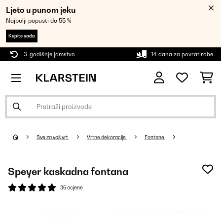
Ljeto u punom jeku
Najbolji popusti do 55 %
Kupite sada
3-godišnje jamstvo
14 dana za povrat robe
Sve za vaš vrt
Vrtne dekoracije
Fontane
Speyer kaskadna fontana
35 ocjene