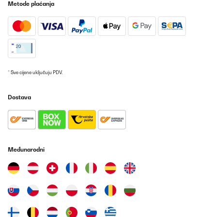
Metode plaćanja
Prevedi
POTVRĐENI PREGLED
28/06/2023
Bought it as a gift for a friend. They love the fountain. An great
addition for any garden. The solar capability enables you to
* Sve cijene uključuju PDV.
place it wherever you want.
Amazon user
Dostava
Prevedi
POTVRĐENI PREGLED
26/04/2023
Međunarodni
Optisch sehr schön. Habe ihn etwas erhöht gestellt, so kommt er
von allen Seiten gut zur Geltung. Trotz wenig Sonne plätschert er
munter vor sich hin. Sehr zu empfehlen
Amazon-Benutzer
Prevedi