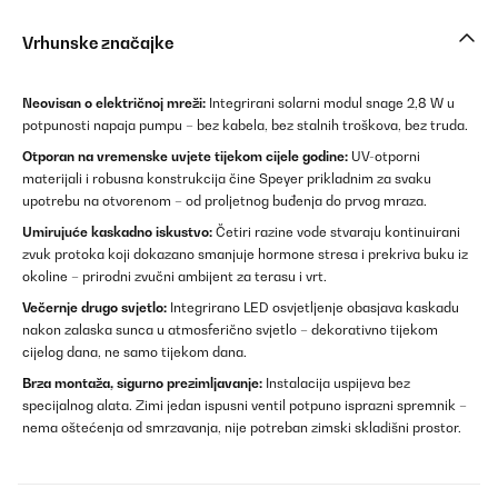
Vrhunske značajke
Neovisan o električnoj mreži:
Integrirani solarni modul snage 2,8 W u
potpunosti napaja pumpu – bez kabela, bez stalnih troškova, bez truda.
Otporan na vremenske uvjete tijekom cijele godine:
UV-otporni
materijali i robusna konstrukcija čine Speyer prikladnim za svaku
upotrebu na otvorenom – od proljetnog buđenja do prvog mraza.
Umirujuće kaskadno iskustvo:
Četiri razine vode stvaraju kontinuirani
zvuk protoka koji dokazano smanjuje hormone stresa i prekriva buku iz
okoline – prirodni zvučni ambijent za terasu i vrt.
Večernje drugo svjetlo:
Integrirano LED osvjetljenje obasjava kaskadu
nakon zalaska sunca u atmosferično svjetlo – dekorativno tijekom
cijelog dana, ne samo tijekom dana.
Brza montaža, sigurno prezimljavanje:
Instalacija uspijeva bez
specijalnog alata. Zimi jedan ispusni ventil potpuno isprazni spremnik –
nema oštećenja od smrzavanja, nije potreban zimski skladišni prostor.