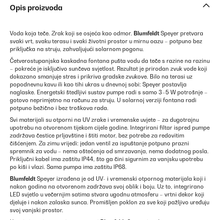
Opis proizvoda
Voda koja teče. Zrak koji se osjeća kao odmor.
Blumfeldt
Speyer pretvara
svaki vrt, svaku terasu i svaki životni prostor u mirnu oazu – potpuno bez
priključka na struju, zahvaljujući solarnom pogonu.
Četverostupanjska kaskadna fontana pušta vodu da teče s razine na razinu
– pokreće je isključivo sunčeva svjetlost. Rezultat je prirodan zvuk vode koji
dokazano smanjuje stres i prikriva gradske zvukove. Bilo na terasi uz
popodnevnu kavu ili kao tihi ukras u dnevnoj sobi: Speyer postavlja
naglaske. Energetski štedljivi sustav pumpe radi s samo 3–5 W potrošnje –
gotovo neprimjetno na računu za struju. U solarnoj verziji fontana radi
potpuno bežično i bez troškova rada.
Svi materijali su otporni na UV zrake i vremenske uvjete – za dugotrajnu
upotrebu na otvorenom tijekom cijele godine. Integrirani filtar ispred pumpe
zadržava čestice prljavštine i štiti motor, bez potrebe za redovitim
čišćenjem. Za zimu vrijedi: jedan ventil za ispuštanje potpuno prazni
spremnik za vodu – nema oštećenja od smrzavanja, nema dodatnog posla.
Priključni kabel ima zaštitu IP44, što ga čini sigurnim za vanjsku upotrebu
po kiši i vlazi. Sama pumpa ima zaštitu IP68.
Blumfeldt
Speyer izrađena je od UV- i vremenski otpornog materijala koji i
nakon godina na otvorenom zadržava svoj oblik i boju. Uz to, integrirano
LED svjetlo u večernjim satima stvara ugodnu atmosferu – vrtni dekor koji
djeluje i nakon zalaska sunca. Promišljen poklon za sve koji pažljivo uređuju
svoj vanjski prostor.