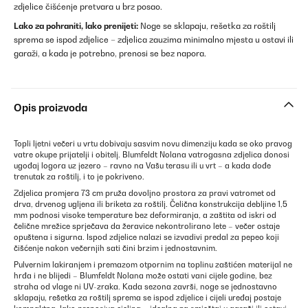
zdjelice čišćenje pretvara u brz posao.
Lako za pohraniti, lako prenijeti:
Noge se sklapaju, rešetka za roštilj
sprema se ispod zdjelice – zdjelica zauzima minimalno mjesta u ostavi ili
garaži, a kada je potrebno, prenosi se bez napora.
Opis proizvoda
Topli ljetni večeri u vrtu dobivaju sasvim novu dimenziju kada se oko pravog
vatre okupe prijatelji i obitelj. Blumfeldt Nolana vatrogasna zdjelica donosi
ugođaj logora uz jezero – ravno na Vašu terasu ili u vrt – a kada dođe
trenutak za roštilj, i to je pokriveno.
Zdjelica promjera 73 cm pruža dovoljno prostora za pravi vatromet od
drva, drvenog ugljena ili briketa za roštilj. Čelična konstrukcija debljine 1,5
mm podnosi visoke temperature bez deformiranja, a zaštita od iskri od
čelične mrežice sprječava da žeravice nekontrolirano lete – večer ostaje
opuštena i sigurna. Ispod zdjelice nalazi se izvadivi predal za pepeo koji
čišćenje nakon večernjih sati čini brzim i jednostavnim.
Pulvernim lakiranjem i premazom otpornim na toplinu zaštićen materijal ne
hrđa i ne blijedi – Blumfeldt Nolana može ostati vani cijele godine, bez
straha od vlage ni UV-zraka. Kada sezona završi, noge se jednostavno
sklapaju, rešetka za roštilj sprema se ispod zdjelice i cijeli uređaj postaje