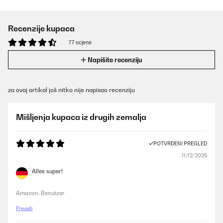
Recenzije kupaca
77 ocjene
Napišite recenziju
za ovaj artikal još nitko nije napisao recenziju
Mišljenja kupaca iz drugih zemalja
POTVRĐENI PREGLED
11/12/2025
Alles super!
Amazon-Benutzer
Prevedi