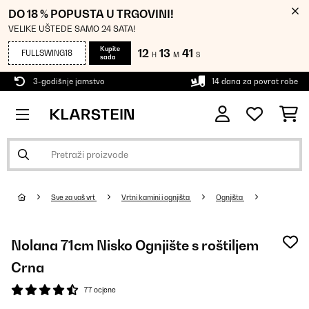
DO 18 % POPUSTA U TRGOVINI!
VELIKE UŠTEDE SAMO 24 SATA!
Kupite
12
13
41
FULLSWING18
H
M
S
sada
3-godišnje jamstvo
14 dana za povrat robe
Sve za vaš vrt
Vrtni kamini i ognjišta
Ognjišta
Nolana 71cm Nisko Ognjište s roštiljem
Crna
77 ocjene