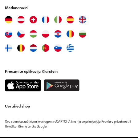
Le produit multimédia n'a pas pu être chargé. Bonjour à tous!
Premier barbecue de l’année ! Ce brasero est esthétique, large,
Međunarodni
facile à monter! J’ai juste renforcé les pieds par de petites visses
autoforantes ! La hauteur de cuisson est plus haute que les
barbecues traditionnels et j’ai rajouté mon ancienne grille pour
éviter de faire tomber les saucisses je conseille aussi de le
nettoyer à chaque utilisation et bâche de protection. Ensuite je
verrai la qualité du fond après beaucoup d’utilisations (1 an) .
J’espère que se commentaire vous sera utile ! A dans 1 an!!!!!
Utilisateur d'Amazon
Prevedi
Preuzmite aplikaciju Klarstein
POTVRĐENI PREGLED
11/01/2024
He tenido que contactar con el vendedor en dos ocasiones y sus
respuestas han sido súper rápidas y satisfactorias. Muy
agradecida.
Certified shop
Usuario/a de amazon
Ova stranica zaštićena je uslugom reCAPTCHA i na nju se primjenjuju
Pravila o privatnosti
i
Prevedi
Uvjeti korištenja
tvrtke Google.
POTVRĐENI PREGLED