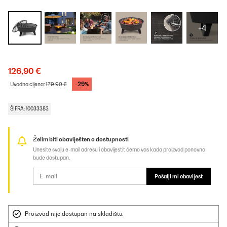
+4
126,90 €
-29%
Uvodna cijena:
179,90 €
ŠIFRA: 10033383
Želim biti obaviješten o dostupnosti
Unesite svoju e-mail adresu i obavijestit ćemo vas kada proizvod ponovno
bude dostupan.
Pošalji mi obavijest
Proizvod nije dostupan na skladištu.