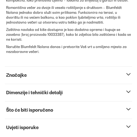
kompaktna, lako prenosiva cjelina – idealna za smještaj u garaži ili ostavi.
Romantična večer za dvoje ili veselo roštiljanje s društvom – Blumfeldt
Nolana jednako dobro služi svim prilikama. Funkcionira na terasi, u
dvorištu ili na većem balkonu, a kao poklon ljubiteljima vrta, roštilja ili
jednostavno večeri uz otvorenu vatru teško ga je nadmašiti.
Zaštitna navlaka od kiše dostupna je kao dodatna oprema i kupuje se
zasebno (broj proizvoda 10033387), kako bi zdjelica bila zaštićena i kada se
ne koristi.
Naručite Blumfeldt Nolana danas i pretvorite Vaš vrt u omiljeno mjesto za
nezaboravne večeri.
Značajke
Dimenzije i tehnički detalji
Što će biti isporučeno
Uvjeti isporuke