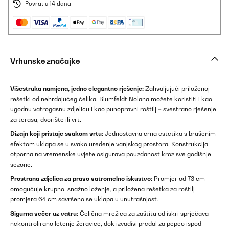
Povrat u 14 dana
Vrhunske značajke
Višestruka namjena, jedno elegantno rješenje:
Zahvaljujući priloženoj
rešetki od nehrđajućeg čelika, Blumfeldt Nolana možete koristiti i kao
ugodnu vatrogasnu zdjelicu i kao punopravni roštilj – svestrano rješenje
za terasu, dvorište ili vrt.
Dizajn koji pristaje svakom vrtu:
Jednostavna crna estetika s brušenim
efektom uklapa se u svako uređenje vanjskog prostora. Konstrukcija
otporna na vremenske uvjete osigurava pouzdanost kroz sve godišnje
sezone.
Prostrana zdjelica za pravo vatromelno iskustvo:
Promjer od 73 cm
omogućuje krupno, snažno loženje, a priložena rešetka za roštilj
promjera 64 cm savršeno se uklapa u unutrašnjost.
Sigurna večer uz vatru:
Čelična mrežica za zaštitu od iskri sprječava
nekontrolirano letenje žeravice, dok izvadivi predal za pepeo ispod