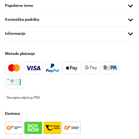
Popularne teme
Utilisateur d'Amazon
Prevedi
Korisnička podrška
POTVRĐENI PREGLED
Informacije
08/04/2024
Le produit multimédia n'a pas pu être chargé. Bonjour à tous!
Metode plaćanja
Premier barbecue de l’année ! Ce brasero est esthétique, large,
facile à monter! J’ai juste renforcé les pieds par de petites visses
autoforantes ! La hauteur de cuisson est plus haute que les
barbecues traditionnels et j’ai rajouté mon ancienne grille pour
éviter de faire tomber les saucisses je conseille aussi de le
nettoyer à chaque utilisation et bâche de protection. Ensuite je
verrai la qualité du fond après beaucoup d’utilisations (1 an) .
J’espère que se commentaire vous sera utile ! A dans 1 an!!!!!
* Sve cijene uključuju PDV.
Utilisateur d'Amazon
Prevedi
Dostava
POTVRĐENI PREGLED
08/04/2024