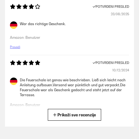
POTVRĐENI PREGLED
23/08/2025
War das richtige Geschenk.
Amazon-Benutzer
Prevedi
POTVRĐENI PREGLED
10/12/2024
Die Feuerschale ist genau wie beschrieben. Ließ sich leicht nach
Anleitung aufbauen.Versand war pünktlich und gut verpackt.Die
Feuerschale war als Geschenk gedacht und steht jetzt auf der
Terrasse.
Amazon-Benutzer
Prikaži sve recenzije
Prevedi
POTVRĐENI PREGLED
24/11/2024