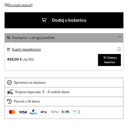
Što znače statusi?
Dodaj u košaricu
Dostupno i u drugoj kvaliteti
Kupiti raspakirano
Dodaj u
453,00 €
uklj. PDV
košaricu
Spremno za dostavu
Vrijeme isporuke: 3 - 4 radnih dana
Povrat u 14 dana