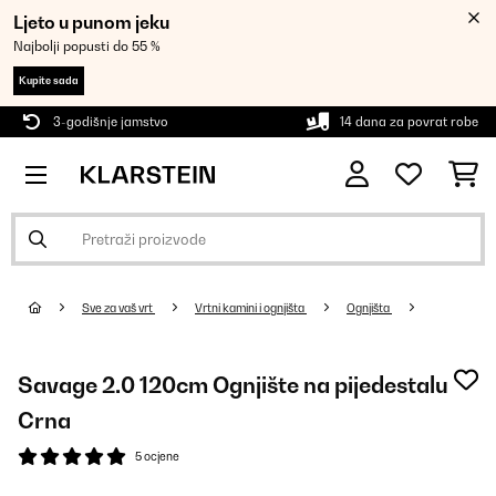
Ljeto u punom jeku
Najbolji popusti do 55 %
Kupite sada
3-godišnje jamstvo
14 dana za povrat robe
Sve za vaš vrt
Vrtni kamini i ognjišta
Ognjišta
Savage 2.0 120cm Ognjište na pijedestalu
Crna
5 ocjene