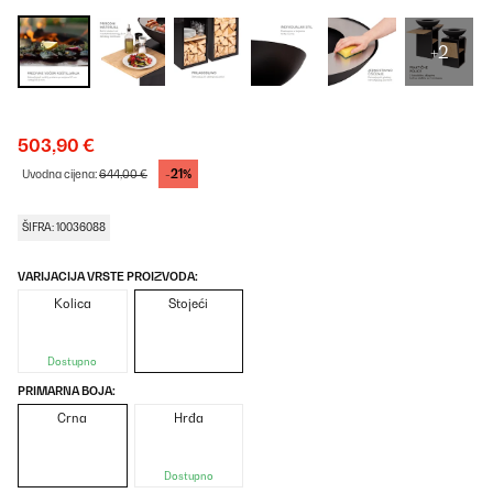
+2
503,90 €
-21%
Uvodna cijena:
644,00 €
ŠIFRA: 10036088
VARIJACIJA VRSTE PROIZVODA:
Kolica
Stojeći
Dostupno
PRIMARNA BOJA:
Crna
Hrđa
Dostupno