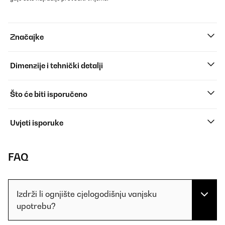
Značajke
Dimenzije i tehnički detalji
Što će biti isporučeno
Uvjeti isporuke
FAQ
Izdrži li ognjište cjelogodišnju vanjsku
upotrebu?