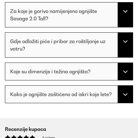
Za koje je gorivo namijenjeno ognjište
Savage 2.0 Tall?
Gdje odložiti piće i pribor za roštiljanje uz
vatru?
Koje su dimenzije i težina ognjišta?
Kako je ognjište zaštićeno od iskri koje lete?
Recenzije kupaca
5 ocjene