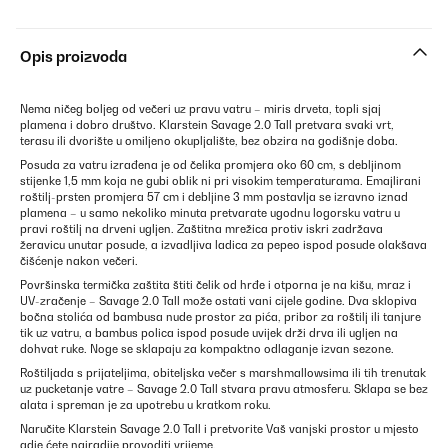
Opis proizvoda
Nema ničeg boljeg od večeri uz pravu vatru – miris drveta, topli sjaj
plamena i dobro društvo. Klarstein Savage 2.0 Tall pretvara svaki vrt,
terasu ili dvorište u omiljeno okupljalište, bez obzira na godišnje doba.
Posuda za vatru izrađena je od čelika promjera oko 60 cm, s debljinom
stijenke 1,5 mm koja ne gubi oblik ni pri visokim temperaturama. Emajlirani
roštilj-prsten promjera 57 cm i debljine 3 mm postavlja se izravno iznad
plamena – u samo nekoliko minuta pretvarate ugodnu logorsku vatru u
pravi roštilj na drveni ugljen. Zaštitna mrežica protiv iskri zadržava
žeravicu unutar posude, a izvadljiva ladica za pepeo ispod posude olakšava
čišćenje nakon večeri.
Površinska termička zaštita štiti čelik od hrđe i otporna je na kišu, mraz i
UV-zračenje – Savage 2.0 Tall može ostati vani cijele godine. Dva sklopiva
bočna stolića od bambusa nude prostor za pića, pribor za roštilj ili tanjure
tik uz vatru, a bambus polica ispod posude uvijek drži drva ili ugljen na
dohvat ruke. Noge se sklapaju za kompaktno odlaganje izvan sezone.
Roštiljada s prijateljima, obiteljska večer s marshmallowsima ili tih trenutak
uz pucketanje vatre – Savage 2.0 Tall stvara pravu atmosferu. Sklapa se bez
alata i spreman je za upotrebu u kratkom roku.
Naručite Klarstein Savage 2.0 Tall i pretvorite Vaš vanjski prostor u mjesto
gdje ćete najradije provoditi vrijeme.