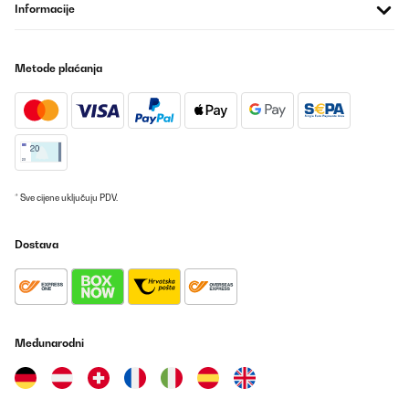
Informacije
Metode plaćanja
* Sve cijene uključuju PDV.
Dostava
Međunarodni