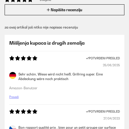
Napišite recenziju
za ovaj artikal još nitko nije napisao recenziju
Mišljenja kupaca iz drugih zemalja
POTVRĐENI PREGLED
25/06/2025
Sehr schön, Wiese wird nicht heiß, Grillring super. Eine
Abdeckung wäre noch praktisch
Amazon-Benutzer
Prevedi
POTVRĐENI PREGLED
27/04/2023
Bon rapport qualité prix , bien pour un petit groupe car surface