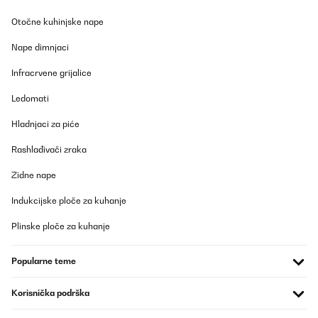
Otočne kuhinjske nape
Nape dimnjaci
Infracrvene grijalice
Ledomati
Hladnjaci za piće
Rashlađivači zraka
Zidne nape
Indukcijske ploče za kuhanje
Plinske ploče za kuhanje
Popularne teme
Korisnička podrška