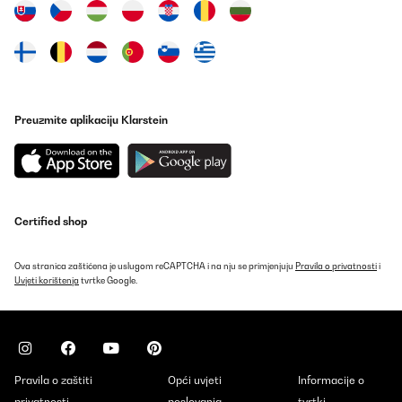
Preuzmite aplikaciju Klarstein
Certified shop
Ova stranica zaštićena je uslugom reCAPTCHA i na nju se primjenjuju
Pravila o privatnosti
i
Uvjeti korištenja
tvrtke Google.
Pravila o zaštiti
Opći uvjeti
Informacije o
privatnosti
poslovanja
tvrtki