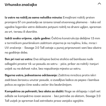
Vrhunske značajke
Iz vatre na roštilj za samo nekoliko minuta:
Emajlirani roštilj-prsten
promjera 57 cm postavlja se izravno iznad otvorenog plamena – tako od
ugodne logorske vatre dobivate potpuni roštilj na drveni ugljen, spreman
za vrt, terasu ili dvorište.
Izdrži svako vrijeme, cijele godine:
Čelična konstrukcija debljine 1,5 mm
s termičkom površinskom zaštitom otporna je na toplinu, kišu, mraz i
UV-zračenje – Savage 2.0 Tall ostaje u punoj pripravnosti vani bez obzira
na godišnje doba.
Sve pri ruci uz vatru:
Dva sklopiva bočna stolića od bambusa nude
odlagalni prostor tik uz posudu za vatru – pića, pribor za roštilj i tanjuri
uvijek su na dohvat ruke, bez napuštanja mjesta uz vatru.
Sigurna vatra, jednostavno održavanje:
Zaštitna mrežica protiv iskri
zadržava žeravicu unutar posude, a izvadljiva ladica za pepeo i bambus
polica za ogrjev čine svaku večer što bezbrižnijom.
Kompaktno za pohraniti, bez alata za složiti:
Noge se sklapaju i cijeli set
odlaže se kompaktno izvan sezone – bez potrebe za alatom, Savage 2.0
Tall uvijek je spreman kad zatrebate pravo vanjsko ognjište.