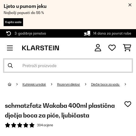
Ljeto u punom jeku
Najbolji popusti do 55 %
Kupite sada
3-godišnje jamstvo
14 dana za povrat robe
Kuhinjski uređaji
Rezervni dijelovi
Dječje boce za vodu
schmatzfatz Wakaba 400ml plastična
dječja boca za piće, ljubičasta
204 ocjene