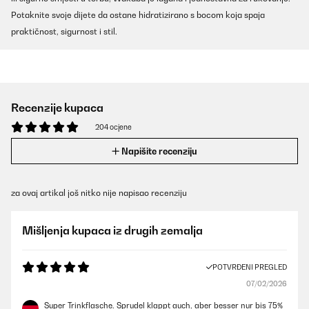
Potaknite svoje dijete da ostane hidratizirano s bocom koja spaja
praktičnost, sigurnost i stil.
Recenzije kupaca
204 ocjene
Napišite recenziju
za ovaj artikal još nitko nije napisao recenziju
Mišljenja kupaca iz drugih zemalja
POTVRĐENI PREGLED
07/02/2026
Super Trinkflasche. Sprudel klappt auch, aber besser nur bis 75%