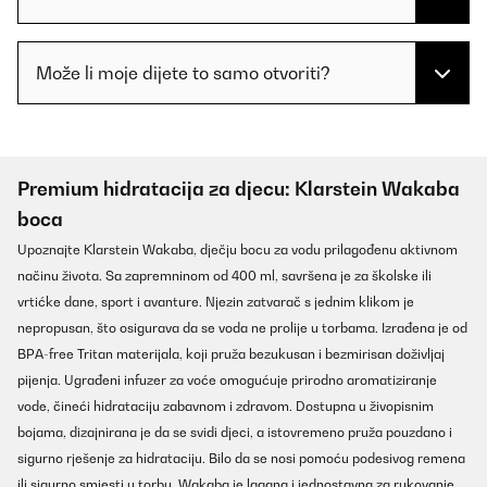
Može li moje dijete to samo otvoriti?
Premium hidratacija za djecu: Klarstein Wakaba
boca
Upoznajte Klarstein Wakaba, dječju bocu za vodu prilagođenu aktivnom
načinu života. Sa zapremninom od 400 ml, savršena je za školske ili
vrtićke dane, sport i avanture. Njezin zatvarač s jednim klikom je
nepropusan, što osigurava da se voda ne prolije u torbama. Izrađena je od
BPA-free Tritan materijala, koji pruža bezukusan i bezmirisan doživljaj
pijenja. Ugrađeni infuzer za voće omogućuje prirodno aromatiziranje
vode, čineći hidrataciju zabavnom i zdravom. Dostupna u živopisnim
bojama, dizajnirana je da se svidi djeci, a istovremeno pruža pouzdano i
sigurno rješenje za hidrataciju. Bilo da se nosi pomoću podesivog remena
ili sigurno smjesti u torbu, Wakaba je lagana i jednostavna za rukovanje.