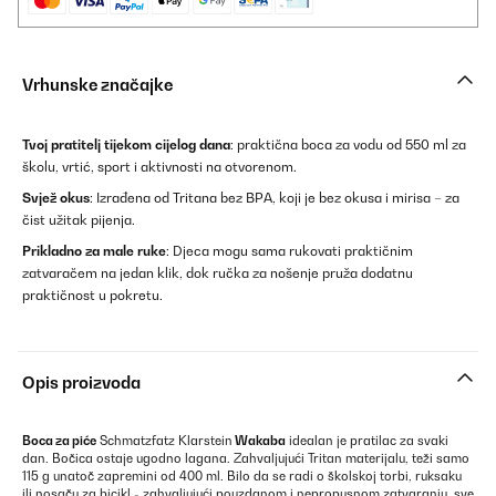
Vrhunske značajke
Tvoj pratitelj tijekom cijelog dana
: praktična boca za vodu od 550 ml za
školu, vrtić, sport i aktivnosti na otvorenom.
Svjež okus
: Izrađena od Tritana bez BPA, koji je bez okusa i mirisa – za
čist užitak pijenja.
Prikladno za male ruke
: Djeca mogu sama rukovati praktičnim
zatvaračem na jedan klik, dok ručka za nošenje pruža dodatnu
praktičnost u pokretu.
Opis proizvoda
Boca za piće
Schmatzfatz Klarstein
Wakaba
idealan je pratilac za svaki
dan. Bočica ostaje ugodno lagana. Zahvaljujući Tritan materijalu, teži samo
115 g unatoč zapremini od 400 ml. Bilo da se radi o školskoj torbi, ruksaku
ili nosaču za bicikl - zahvaljujući pouzdanom i nepropusnom zatvaranju, sve