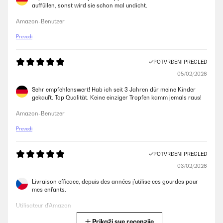
auffüllen, sonst wird sie schon mal undicht.
Amazon-Benutzer
Prevedi
POTVRĐENI PREGLED
05/02/2026
Sehr empfehlenswert! Hab ich seit 3 Jahren dür meine Kinder
gekauft. Top Qualität. Keine einziger Tropfen kamm jemals raus!
Amazon-Benutzer
Prevedi
POTVRĐENI PREGLED
03/02/2026
Livraison efficace, depuis des années j’utilise ces gourdes pour
mes enfants.
Utilisateur d'Amazon
Prikaži sve recenzije
Prevedi