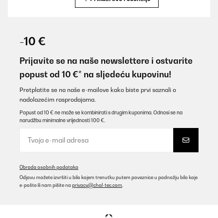
POTVRĐENI PREGLED
29/01/2026
-10 €
Super Flasche und auch nicht die erste die ich davon gekauft
habe. Super Preisleistungs-Verhältnis. Und für mich am
Prijavite se na naše newslettere i ostvarite
wichtigsten: die Flasche lässt sich einfach und vollständig
popust od 10 €* na sljedeću kupovinu!
reinigen ohne erstmal aufwendig zerlegt werden zu müssen!
Amazon-Benutzer
Pretplatite se na naše e-mailove kako biste prvi saznali o
nadolazećim rasprodajama.
Prevedi
Popust od 10 € ne može se kombinirati s drugim kuponima. Odnosi se na
narudžbu minimalne vrijednosti 100 €.
POTVRĐENI PREGLED
15/01/2026
Super. Läuft nicht aus und grösse ist perfekt für die Schule und
Kindergarten
Obrada osobnih podataka
Odjavu možete izvršiti u bilo kojem trenutku putem poveznice u podnožju bilo koje
Amazon-Benutzer
e-pošte ili nam pišite na
privacy@chal-tec.com
.
Prevedi