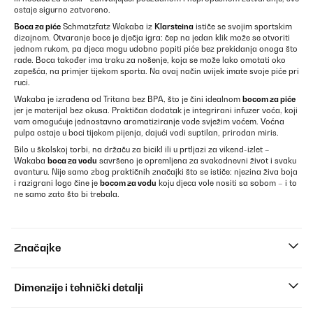
ostaje sigurno zatvoreno.
Boca za piće
Schmatzfatz Wakaba iz
Klarsteina
ističe se svojim sportskim
dizajnom. Otvaranje boce je dječja igra: čep na jedan klik može se otvoriti
jednom rukom, pa djeca mogu udobno popiti piće bez prekidanja onoga što
rade. Boca također ima traku za nošenje, koja se može lako omotati oko
zapešća, na primjer tijekom sporta. Na ovaj način uvijek imate svoje piće pri
ruci.
Wakaba je izrađena od Tritana bez BPA, što je čini idealnom
bocom za piće
jer je materijal bez okusa. Praktičan dodatak je integrirani infuzer voća, koji
vam omogućuje jednostavno aromatiziranje vode svježim voćem. Voćna
pulpa ostaje u boci tijekom pijenja, dajući vodi suptilan, prirodan miris.
Bilo u školskoj torbi, na držaču za bicikl ili u prtljazi za vikend-izlet –
Wakaba
boca za vodu
savršeno je opremljena za svakodnevni život i svaku
avanturu. Nije samo zbog praktičnih značajki što se ističe: njezina živa boja
i razigrani logo čine je
bocom za vodu
koju djeca vole nositi sa sobom – i to
ne samo zato što bi trebala.
Značajke
Dimenzije i tehnički detalji