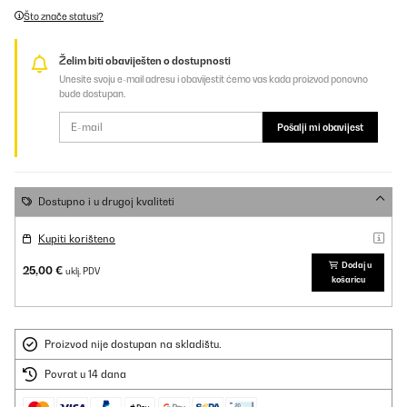
Što znače statusi?
Želim biti obaviješten o dostupnosti
Unesite svoju e-mail adresu i obavijestit ćemo vas kada proizvod ponovno
bude dostupan.
Pošalji mi obavijest
Dostupno i u drugoj kvaliteti
Kupiti korišteno
Dodaj u
25,00 €
uklj. PDV
košaricu
Proizvod nije dostupan na skladištu.
Povrat u 14 dana