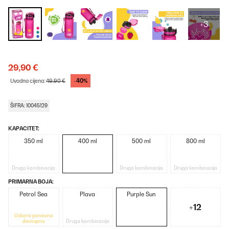
+3
29,90 €
-40%
Uvodna cijena:
49,90 €
ŠIFRA: 10045129
KAPACITET:
350 ml
400 ml
500 ml
800 ml
Druga kombinacija
Druga kombinacija
Druga kombinacija
PRIMARNA BOJA:
Petrol Sea
Plava
Purple Sun
+12
Uskoro ponovno
dostupno
Druga kombinacija