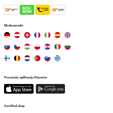
Wir verwenden die Schmatzfatz-Trinkflasche seit einigen Tagen
für unsere 7-jährige Tochter, sowohl zuhause als auch in der
Schule. Die Flasche liegt gut in kleinen Kinderhänden, lässt sich
leicht öffnen und schließen und unsere Tochter kommt damit sehr
gut zurecht.Besonders positiv ist die dichte Verschlusskappe:
Međunarodni
Bisher ist kein Saft oder Wasser ausgelaufen, auch wenn die
Flasche einmal in der Tasche verrutscht. Die Reinigung ist
ebenfalls unkompliziert – alle Teile lassen sich schnell
auseinandernehmen und problemlos in der Spülmaschine
reinigen.Das Material wirkt robust und langlebig. Auch wenn die
Flasche mal herunterfällt, gibt es bisher keine Beschädigungen.
Der Trinkaufsatz ist hygienisch abgedeckt und für Kinder einfach
zu benutzen.Ein kleiner Hinweis: Sehr dickflüssige Getränke wie
Smoothies lassen sich etwas schwerer trinken, ansonsten gibt es
keine Einschränkungen.Fazit:Eine durchdachte, robuste
Trinkflasche, die sich gut für Kinder eignet. Sie ist leicht,
auslaufsicher und pflegeleicht – ideal für den Schulaltag oder
zuhause. Für Familien, die eine zuverlässige Kindertrinkflasche
Preuzmite aplikaciju Klarstein
suchen, klare Empfehlung.
Amazon-Benutzer
Prevedi
Certified shop
POTVRĐENI PREGLED