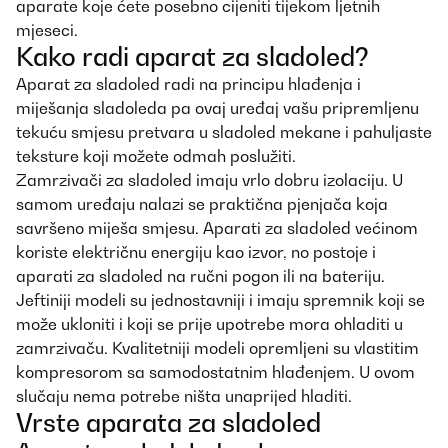
aparate koje ćete posebno cijeniti tijekom ljetnih
mjeseci.
Kako radi aparat za sladoled?
Aparat za sladoled radi na principu hlađenja i
miješanja sladoleda pa ovaj uređaj vašu pripremljenu
tekuću smjesu pretvara u sladoled mekane i pahuljaste
teksture koji možete odmah poslužiti.
Zamrzivači za sladoled imaju vrlo dobru izolaciju. U
samom uređaju nalazi se praktična pjenjača koja
savršeno miješa smjesu. Aparati za sladoled većinom
koriste električnu energiju kao izvor, no postoje i
aparati za sladoled na ručni pogon ili na bateriju.
Jeftiniji modeli su jednostavniji i imaju spremnik koji se
može ukloniti i koji se prije upotrebe mora ohladiti u
zamrzivaču. Kvalitetniji modeli opremljeni su vlastitim
kompresorom sa samodostatnim hlađenjem. U ovom
slučaju nema potrebe ništa unaprijed hladiti.
Vrste aparata za sladoled