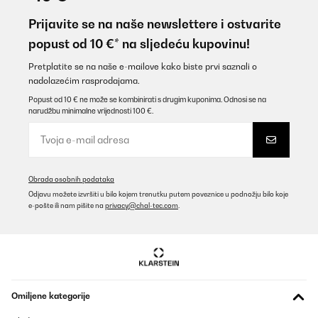
Prijavite se na naše newslettere i ostvarite
popust od 10 €* na sljedeću kupovinu!
Pretplatite se na naše e-mailove kako biste prvi saznali o
nadolazećim rasprodajama.
Popust od 10 € ne može se kombinirati s drugim kuponima. Odnosi se na
narudžbu minimalne vrijednosti 100 €.
Obrada osobnih podataka
Odjavu možete izvršiti u bilo kojem trenutku putem poveznice u podnožju bilo koje
e-pošte ili nam pišite na
privacy@chal-tec.com
.
Omiljene kategorije