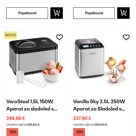
Pojedinosti
Pojedinosti
NOVO
VeroSteel 1,5L 150W
Vanilla Sky 2.5L 250W
Aparat za sladoled s
Aparat za Sladoled s
kompresorom Srebrna
Kompresorom Srebro
246,90 €
327,90 €
Uvodna cijena:
319,90 €
Uvodna cijena:
489,90 €
-22%
-33%