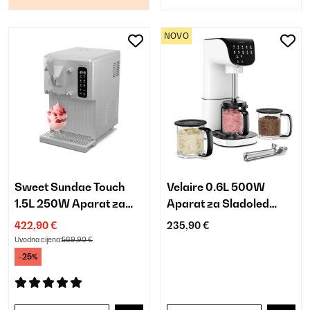
NOVO
Sweet Sundae Touch
Velaire 0.6L 500W
1.5L 250W Aparat za
Aparat za Sladoled
Sladoled s
Bijela
422,90 €
235,90 €
Kompresorom Bijela
Uvodna cijena:
569,90 €
-25%