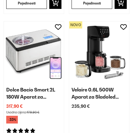
Pojedinosti
Pojedinosti
NOVO
Dolce Bacio Smart 2L
Velaire 0.6L 500W
180W Aparat za
Aparat za Sladoled
Sladoled i Jogurt Srebro
Crna
317,90 €
235,90 €
Uvodna cijena:
479,90 €
-33%