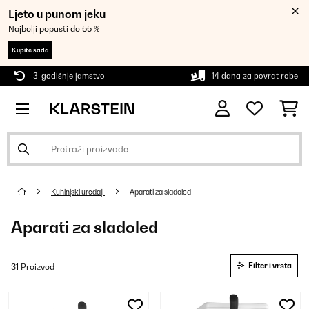
Ljeto u punom jeku
Najbolji popusti do 55 %
Kupite sada
3-godišnje jamstvo
14 dana za povrat robe
Kuhinjski uređaji
Aparati za sladoled
Aparati za sladoled
Filter i vrsta
31 Proizvod