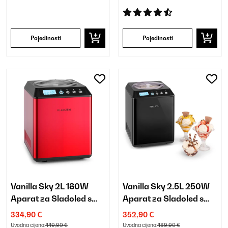
Pojedinosti
Pojedinosti
Vanilla Sky 2L 180W
Vanilla Sky 2.5L 250W
Aparat za Sladoled s
Aparat za Sladoled s
Kompresorom Crvena
Kompresorom Crna
334,90 €
352,90 €
Uvodna cijena:
449,90 €
Uvodna cijena:
489,90 €