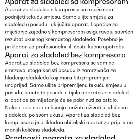
Aparat za sladoled sa kompresorom
Aparat za sladoled s kompresorom može sam
podnijeti tekuću smjesu. Samo ulijte smjesu za
sladoled u posudu i uključite aparat. Lopatice za
miješanje zajedno s kompresorom osiguravaju savršen
rezultat ukusnog kremastog sladoleda. Posebno je
prikladan za profesionalnu ili čestu kućnu upotrebu.
Aparat za sladoled bez kompresora
Aparat za sladoled bez kompresora se sam ne
smrzava, stoga koristi posudu iz zamrzivača za
hlađenje sladoleda koji mora biti pripremljen
unaprijed. Samo ulijte pripremljenu tekuću smjesu u
posudu, umetnite posudu u tijelo aparata za sladoled,
a lopatice za miješanje će se pobrinuti za ostalo.
Nakon pola sata miksanja možete uživati ​​u odličnom
sladoledu po svom ukusu. Aparat za sladoled bez
kompresora je prikladan obiteljski aparat za pripremu
manjih količina sladoleda.
Prednosti aparata za sladoled