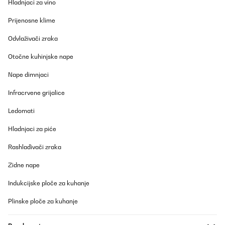
Hladnjaci za vino
Prijenosne klime
Odvlaživači zraka
Otočne kuhinjske nape
Nape dimnjaci
Infracrvene grijalice
Ledomati
Hladnjaci za piće
Rashlađivači zraka
Zidne nape
Indukcijske ploče za kuhanje
Plinske ploče za kuhanje