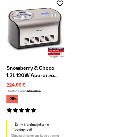
Snowberry & Choco
1.2L 120W Aparat za
Sladoled s
224,90 €
Kompresorom Srebro
Uvodna cijena:
299,90 €
-25%
Želim biti obaviješten o
dostupnosti
Obavijestit ćemo vas kada bude na