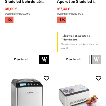
Sladoled Nehrđajući
Aparat za Sladoled i
Čelik
Jogurt Crna
35,90 €
167,33 €
Uvodna cijena:
39,90 €
Uvodna cijena:
249,90 €
-10%
-33%
Želim biti obaviješten o
dostupnosti
Obavijestit ćemo vas kada bude na
skladištu.
Pojedinosti
Pojedinosti