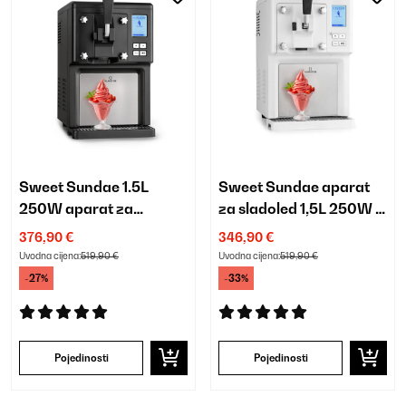
Sweet Sundae 1.5L
Sweet Sundae aparat
250W aparat za
za sladoled 1,5L 250W s
sladoled s
kompresorom bijeli
376,90 €
346,90 €
kompresorom crni
Uvodna cijena:
519,90 €
Uvodna cijena:
519,90 €
-27%
-33%
Pojedinosti
Pojedinosti