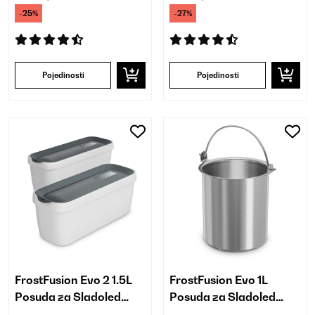
-25%
-27%
Pojedinosti
Pojedinosti
FrostFusion Evo 2 1.5L
FrostFusion Evo 1L
Posuda za Sladoled
Posuda za Sladoled
Bijela
Nehrđajući Čelik