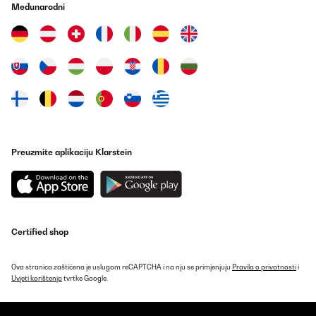
Međunarodni
Preuzmite aplikaciju Klarstein
Certified shop
Ova stranica zaštićena je uslugom reCAPTCHA i na nju se primjenjuju
Pravila o privatnosti
i
Uvjeti korištenja
tvrtke Google.