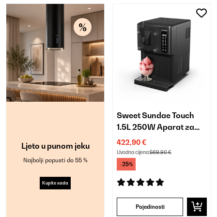
Sweet Sundae Touch
1.5L 250W Aparat za
Sladoled s
422,90 €
Ljeto u punom jeku
Kompresorom Crna
Uvodna cijena:
569,90 €
Najbolji popusti do 55 %
-25%
Kupite sada
Pojedinosti