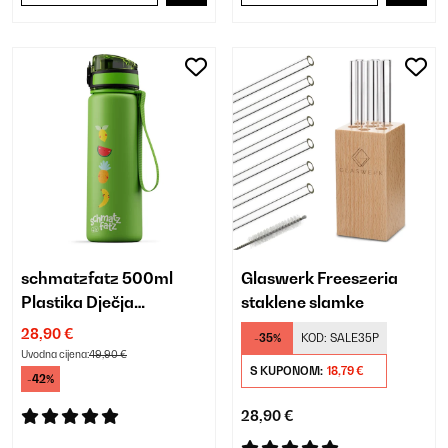
schmatzfatz 500ml
Glaswerk Freeszeria
Plastika Dječja
staklene slamke
Sportska Boca Zelena
28,90 €
-35%
KOD:
SALE35P
Uvodna cijena:
49,90 €
S KUPONOM:
18,79 €
-42%
28,90 €