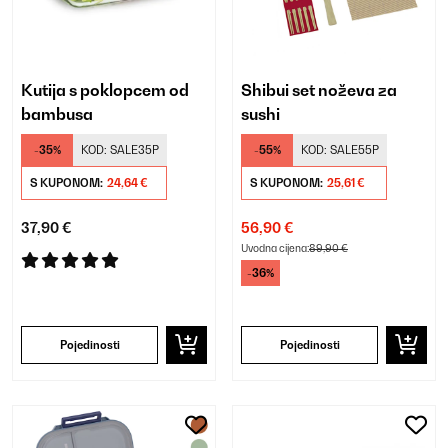
Kutija s poklopcem od
Shibui set noževa za
bambusa
sushi
-35%
KOD:
SALE35P
-55%
KOD:
SALE55P
S KUPONOM:
24,64 €
S KUPONOM:
25,61 €
37,90 €
56,90 €
Uvodna cijena:
89,90 €
-36%
Pojedinosti
Pojedinosti