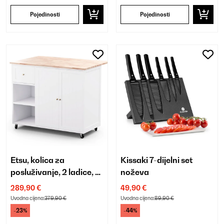
Pojedinosti
Pojedinosti
Etsu, kolica za
Kissaki 7-dijelni set
posluživanje, 2 ladice, 2
noževa
vrata
289,90 €
49,90 €
Uvodna cijena:
379,90 €
Uvodna cijena:
89,90 €
-23%
-44%