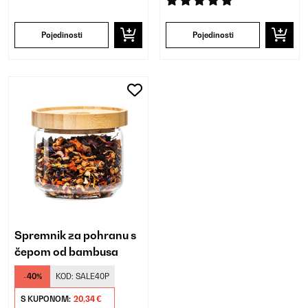
Pojedinosti
Pojedinosti
Spremnik za pohranu s
čepom od bambusa
-40%
KOD:
SALE40P
S KUPONOM:
20,34 €