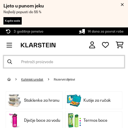
Ljeto u punom jeku
Najbolji popusti do 55 %
Kupite sada
3-godišnje jamstvo
14 dana za povrat robe
Kuhinjski uređaji
Rezervni dijelovi
Staklenke za hranu
Kutije za ručak
Dječje boce za vodu
Termos boce