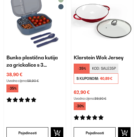
Bunko plastična kutija
Klarstein Wok Jersey
za grickalice s 3
-35%
KOD:
SALE35P
pretinca
38,90 €
S KUPONOM:
40,89 €
Uvodna cijena:
59,90 €
-35%
62,90 €
Uvodna cijena:
89,90 €
-30%
Pojedinosti
Pojedinosti