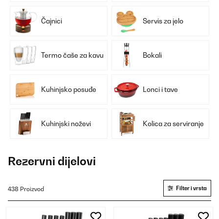
Čajnici
Servis za jelo
Termo čaše za kavu
Bokali
Kuhinjsko posuđe
Lonci i tave
Kuhinjski noževi
Kolica za serviranje
Rezervni dijelovi
Filter i vrsta
438 Proizvod