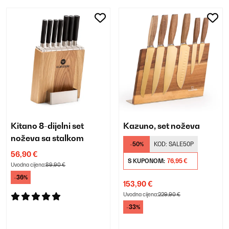
Kitano 8-dijelni set
Kazuno, set noževa
noževa sa stalkom
-50%
KOD:
SALE50P
56,90 €
S KUPONOM:
76,95 €
Uvodna cijena:
89,90 €
-36%
153,90 €
Uvodna cijena:
229,90 €
-33%