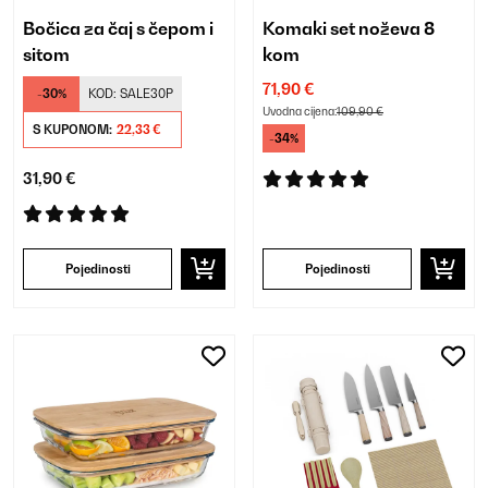
Bočica za čaj s čepom i
Komaki set noževa 8
sitom
kom
71,90 €
-30%
KOD:
SALE30P
Uvodna cijena:
109,90 €
S KUPONOM:
22,33 €
-34%
31,90 €
Pojedinosti
Pojedinosti