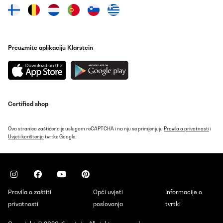
Preuzmite aplikaciju Klarstein
Certified shop
Ova stranica zaštićena je uslugom reCAPTCHA i na nju se primjenjuju
Pravila o privatnosti
i
Uvjeti korištenja
tvrtke Google.
Pravila o zaštiti
Opći uvjeti
Informacije o
privatnosti
poslovanja
tvrtki