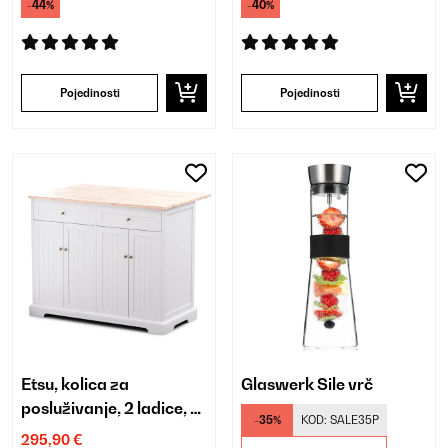
-44%
-40%
Pojedinosti
Pojedinosti
Etsu, kolica za
Glaswerk Sile vrč
posluživanje, 2 ladice, 4
-35%
KOD:
SALE35P
vrata
295,90 €