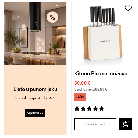
Kitano Plus set noževa
59,90 €
Ljeto u punom jeku
Uvodna cijena:
99,90 €
-40%
Najbolji popusti do 55 %
Kupite sada
Pojedinosti