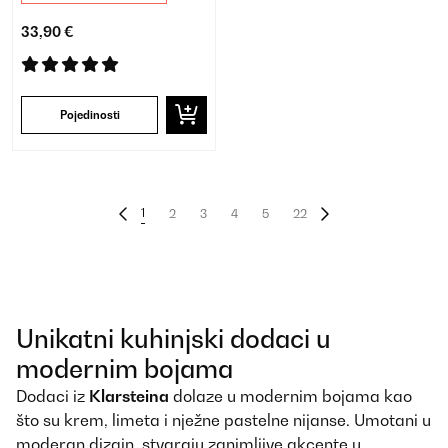
33,90 €
Pojedinosti
1
2
3
4
5
22
Unikatni kuhinjski dodaci u
modernim bojama
Dodaci iz
Klarsteina
dolaze u modernim bojama kao
što su krem, limeta i nježne pastelne nijanse. Umotani u
moderan dizajn, stvaraju zanimljive akcente u