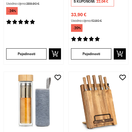
S KUPONOM:
22,04 €
Uvodna cijena:
389,90 €
-24%
33,90 €
Uvodna cijena:
42,90 €
-20%
Pojedinosti
Pojedinosti