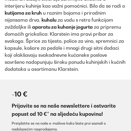
interijeru kuhinje kao važni pomoćnici. Bilo da se radi o
kutijama za kruh
u raznim bojama i prirodnim
nijansama drva,
kuhalu
za vodu s retro funkcijom
zviždaljke ili
aparatu za kuhanje jogurta
za pripremu
domaćih grickalica: Klarstein ima pravi pribor za
svakoga. Šprice za tijesto, police za vino, spremnici za
kapsule, košare za pedale i mnogi drugi sitni dodaci
koji olakšavaju svakodnevne kućanske poslove
savršeno nadopunjuju široku ponudu kuhinjskih i kućnih
dodataka u asortimanu Klarstein.
-10 €
Prijavite se na naše newslettere i ostvarite
popust od 10 €* na sljedeću kupovinu!
Pretplatite se na naše e-mailove kako biste prvi saznali o
nadolazećim rasprodajama.