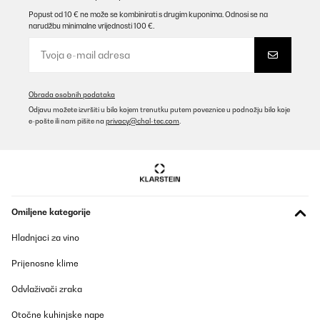
Popust od 10 € ne može se kombinirati s drugim kuponima. Odnosi se na
narudžbu minimalne vrijednosti 100 €.
Obrada osobnih podataka
Odjavu možete izvršiti u bilo kojem trenutku putem poveznice u podnožju bilo koje
e-pošte ili nam pišite na
privacy@chal-tec.com
.
Omiljene kategorije
Hladnjaci za vino
Prijenosne klime
Odvlaživači zraka
Otočne kuhinjske nape