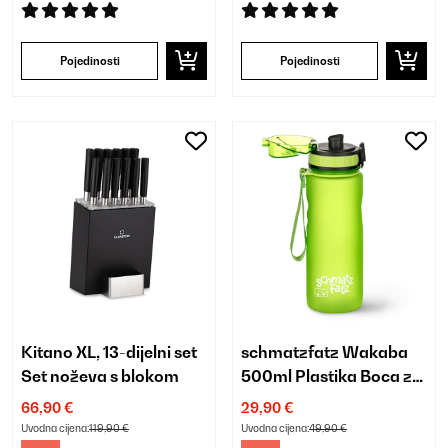
Pojedinosti
Pojedinosti
Kitano XL, 13-dijelni set
schmatzfatz Wakaba
Set noževa s blokom
500ml Plastika Boca za
Vodu za Djecu Zelena
66,90 €
29,90 €
Uvodna cijena:
119,90 €
Uvodna cijena:
49,90 €