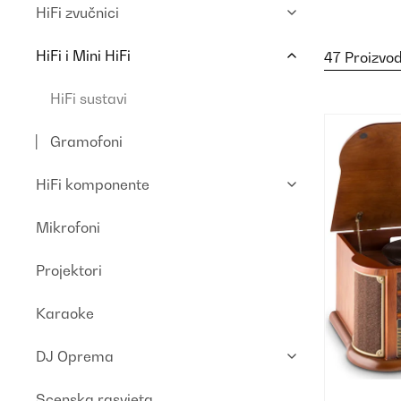
HiFi zvučnici
HiFi i Mini HiFi
47 Proizvo
HiFi sustavi
Gramofoni
HiFi komponente
Mikrofoni
Projektori
Karaoke
DJ Oprema
Scenska rasvjeta