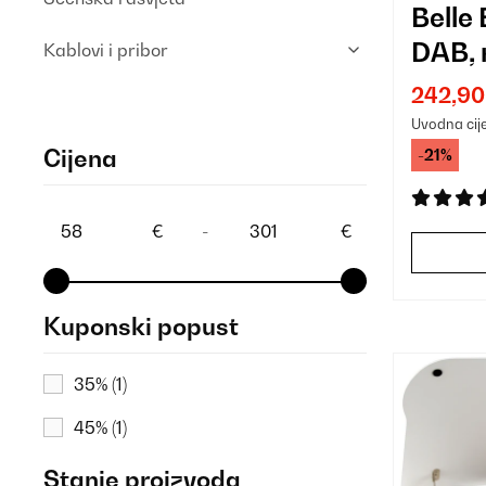
Belle
DAB, 
Kablovi i pribor
susta
242,90
DAB+
Uvodna cij
Cijena
-21%
€
-
€
Kuponski popust
35%
(1)
45%
(1)
Stanje proizvoda