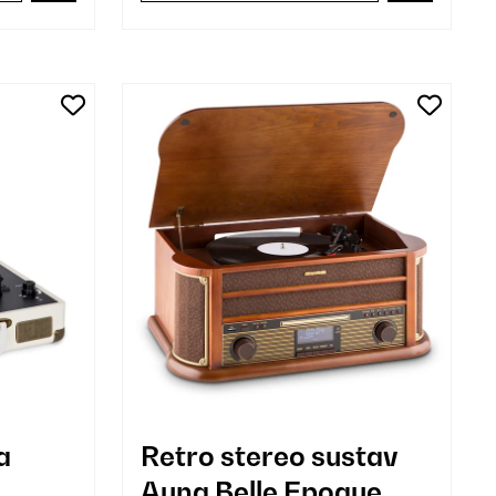
a
Retro stereo sustav
Auna Belle Epoque