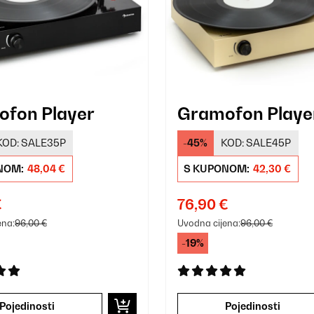
fon Player
Gramofon Playe
KOD:
SALE35P
-45%
KOD:
SALE45P
NOM:
48,04 €
S KUPONOM:
42,30 €
€
76,90 €
ena:
96,00 €
Uvodna cijena:
96,00 €
-19%
Pojedinosti
Pojedinosti