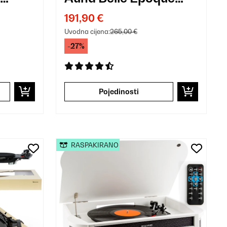
, USB,
1908, USB, CD, MP3
191,90 €
d
Uvodna cijena:
265,00 €
-27%
Pojedinosti
RASPAKIRANO