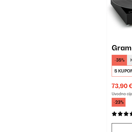
Gramo
-35%
S KUPO
73,90 
Uvodna cij
-23%