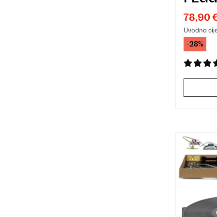
GRAM
78,90 
USB, 
Uvodna cij
BIJE
-28%
ZLAT