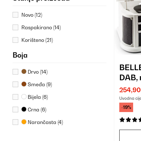
Novo
(12)
Raspakirano
(14)
Korišteno
(21)
Boja
BELL
Drvo
(14)
DAB, 
Smeđa
(9)
susta
254,90
DAB +,
Bijela
(6)
Uvodna cij
-19%
Crna
(6)
Narančasta
(4)
Krem
(3)