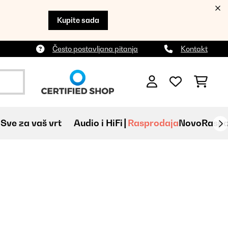
Kupite sada
Često postavljana pitanja
Kontakt
Sve za vaš vrt
Audio i HiFi
Rasprodaja
Novo
Raspa