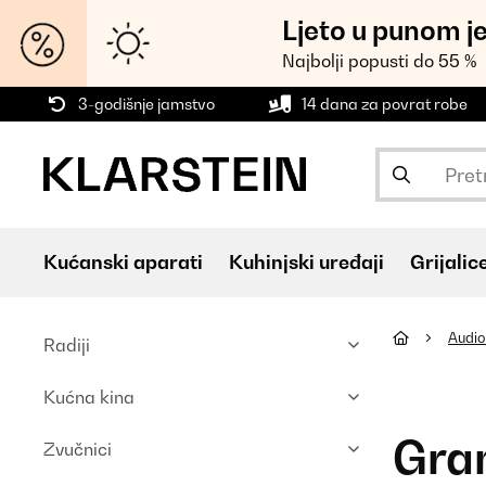
Ljeto u punom j
Najbolji popusti do 55 %
3-godišnje jamstvo
14 dana za povrat robe
Kućanski aparati
Kuhinjski uređaji
Grijalic
Audio 
Radiji
Kućna kina
Gra
Zvučnici