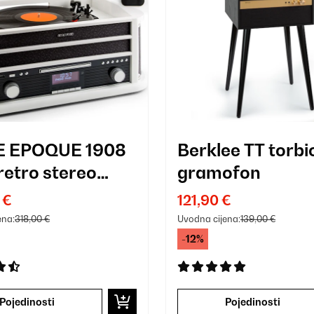
E EPOQUE 1908
Berklee TT torbi
retro stereo
gramofon
v, gramofon,
 €
121,90 €
 Bluetooth, bijeli
ena:
318,00 €
Uvodna cijena:
139,00 €
-12%
Pojedinosti
Pojedinosti