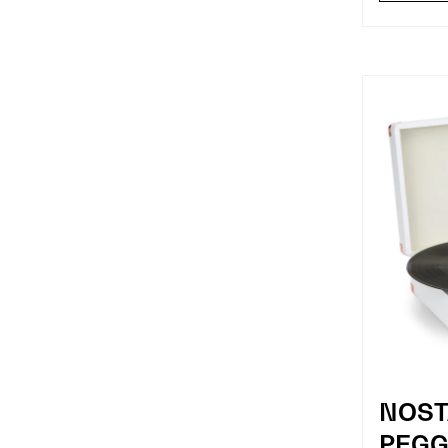
Prozirna
(3)
Plava
(1)
Sivkasta
(1)
NOST
PEGG