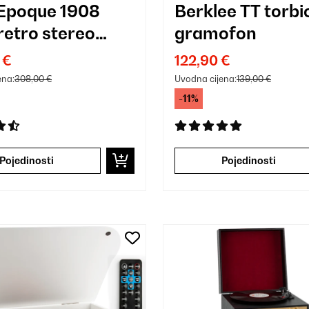
 Epoque 1908
Berklee TT torbi
retro stereo
gramofon
v, gramofon,
 €
122,90 €
ena:
308,00 €
Uvodna cijena:
139,00 €
-11%
Pojedinosti
Pojedinosti