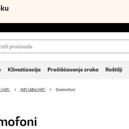
eku
e
Klimatizacija
Pročišćavanje zraka
Roštilji
i HiFi
HiFi i Mini HiFi
Gramofoni
mofoni