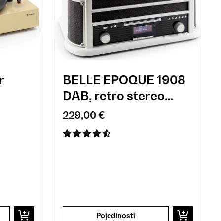
r
BELLE EPOQUE 1908
DAB, retro stereo
sustav, gramofon,
229,00 €
DAB +, Bluetooth, bijeli
Pojedinosti