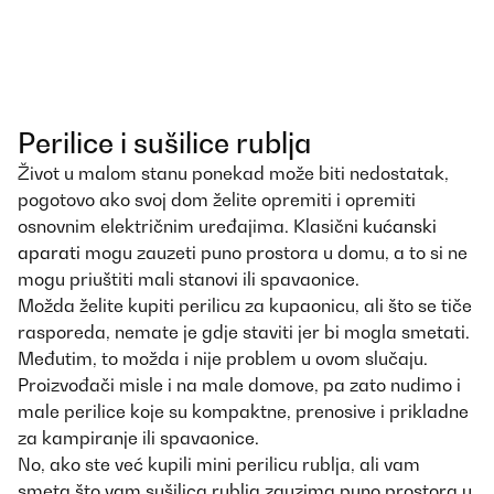
Perilice i sušilice rublja
Život u malom stanu ponekad može biti nedostatak,
pogotovo ako svoj dom želite opremiti i opremiti
osnovnim električnim uređajima. Klasični
kućanski
aparati
mogu zauzeti puno prostora u domu, a to si ne
mogu priuštiti mali stanovi ili spavaonice.
Možda želite kupiti perilicu za kupaonicu, ali što se tiče
rasporeda, nemate je gdje staviti jer bi mogla smetati.
Međutim, to možda i nije problem u ovom slučaju.
Proizvođači misle i na male domove, pa zato nudimo i
male perilice koje su kompaktne, prenosive i prikladne
za kampiranje ili spavaonice.
No, ako ste već kupili mini perilicu rublja, ali vam
smeta što vam sušilica rublja zauzima puno prostora u