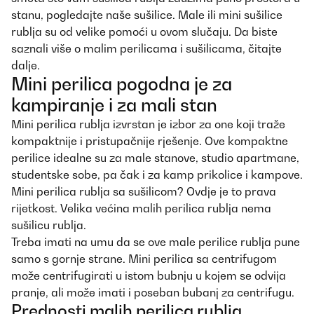
stanu, pogledajte naše sušilice. Male ili mini sušilice
rublja su od velike pomoći u ovom slučaju. Da biste
saznali više o malim perilicama i sušilicama, čitajte
dalje.
Mini perilica pogodna je za
kampiranje i za mali stan
Mini perilica rublja izvrstan je izbor za one koji traže
kompaktnije i pristupačnije rješenje. Ove kompaktne
perilice idealne su za male stanove, studio apartmane,
studentske sobe, pa čak i za kamp prikolice i kampove.
Mini perilica rublja sa sušilicom? Ovdje je to prava
rijetkost. Velika većina malih perilica rublja nema
sušilicu rublja.
Treba imati na umu da se ove male perilice rublja pune
samo s gornje strane. Mini perilica sa centrifugom
može centrifugirati u istom bubnju u kojem se odvija
pranje, ali može imati i poseban bubanj za centrifugu.
Prednosti malih perilica rublja