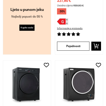
327,90 €
Uvodna cijena:
469,90 €
Ljeto u punom jeku
-30%
Najbolji popusti do 55 %
Kupite sada
Informacije o proizvodu
Pojedinosti