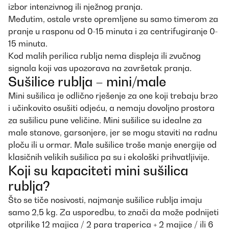
izbor intenzivnog ili nježnog pranja.
Međutim, ostale vrste opremljene su samo timerom za
pranje u rasponu od 0-15 minuta i za centrifugiranje 0-
15 minuta.
Kod malih perilica rublja nema displeja ili zvučnog
signala koji vas upozorava na završetak pranja.
Sušilice rublja – mini/male
Mini sušilica je odlično rješenje za one koji trebaju brzo
i učinkovito osušiti odjeću, a nemaju dovoljno prostora
za sušilicu pune veličine. Mini sušilice su idealne za
male stanove, garsonjere, jer se mogu staviti na radnu
ploču ili u ormar. Male sušilice troše manje energije od
klasičnih velikih sušilica pa su i ekološki prihvatljivije.
Koji su kapaciteti mini sušilica
rublja?
Što se tiče nosivosti, najmanje sušilice rublja imaju
samo 2,5 kg. Za usporedbu, to znači da može podnijeti
otprilike 12 majica / 2 para traperica + 2 majice / ili 6