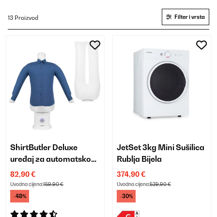
Filter i vrsta
13 Proizvod
ShirtButler Deluxe
JetSet 3kg Mini Sušilica
uređaj za automatsko
Rublja Bijela
sušenje i glačanje
82,90 €
374,90 €
Uvodna cijena:
159,90 €
Uvodna cijena:
539,90 €
-48%
-30%