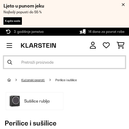
Ljeto u punom jeku
Najbolji popusti do 55 %
Kupite sada
3-godišnje jamstvo
14 dana za povrat robe
Kućanski aparati
Perilice i sušilice
Sušilice rublja
Perilice i sušilice