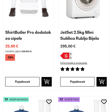
ShirtButler Pro dodatak
JetSet 2.5kg Mini
za cipele
Sušilica Rublja Bijela
25,90 €
295,00 €
Uvodna cijena:
59,90 €
-56%
Informacije o proizvodu
Pojedinosti
Pojedinosti
RASPAKIRANO
KORIŠTENO