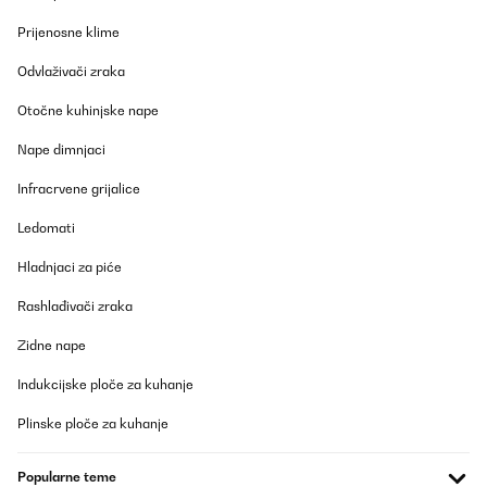
Prijenosne klime
Odvlaživači zraka
Otočne kuhinjske nape
Nape dimnjaci
Infracrvene grijalice
Ledomati
Hladnjaci za piće
Rashlađivači zraka
Zidne nape
Indukcijske ploče za kuhanje
Plinske ploče za kuhanje
Popularne teme