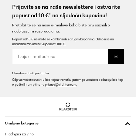
Prijavite se na naše newslettere i ostvarite
popust od 10 €* na sljedeću kupovinu!
Pretplatite se na naše e-mailove kako biste prvi saznali o
nadolazećim rasprodajama.
Popust od 10 € ne može se kombinirati s drugim kuponima. Odnosi se na
narudžbu minimalne vrijednosti 100 €.
Obrada osobnih podataka
Odjavu možete izvršiti u bilo kojem trenutku putem poveznice u podnožju bilo koje
e-pošte ili nam pišite na
privacy@chal-tec.com
.
Omiljene kategorije
Hladnjaci za vino