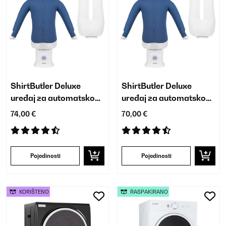
ShirtButler Deluxe
ShirtButler Deluxe
uređaj za automatsko
uređaj za automatsko
sušenje i glačanje
sušenje i glačanje
74,00 €
70,00 €
Pojedinosti
Pojedinosti
KORIŠTENO
RASPAKIRANO