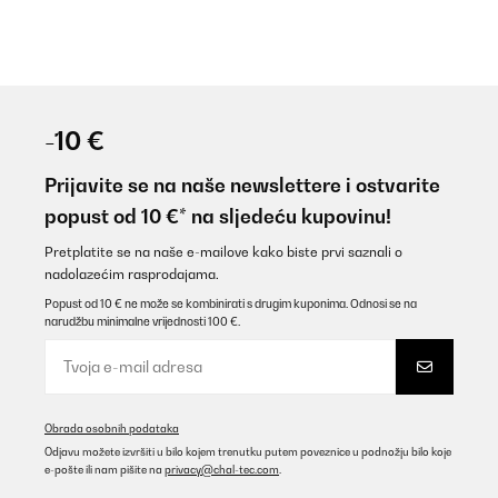
-10 €
Prijavite se na naše newslettere i ostvarite
popust od 10 €* na sljedeću kupovinu!
Pretplatite se na naše e-mailove kako biste prvi saznali o
nadolazećim rasprodajama.
Popust od 10 € ne može se kombinirati s drugim kuponima. Odnosi se na
narudžbu minimalne vrijednosti 100 €.
Obrada osobnih podataka
Odjavu možete izvršiti u bilo kojem trenutku putem poveznice u podnožju bilo koje
e-pošte ili nam pišite na
privacy@chal-tec.com
.