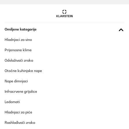
Omiljene kategorije
Hladnjaci za vino
Prijenosne klime
Odvlaživači zraka
Otočne kuhinjske nape
Nape dimnjaci
Infracrvene grijalice
Ledomati
Hladnjaci za piće
Rashlađivači zraka