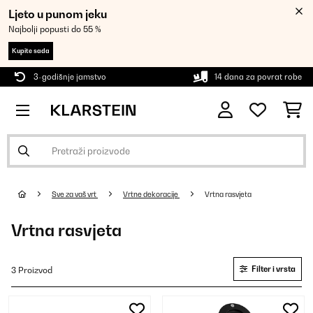
Ljeto u punom jeku
Najbolji popusti do 55 %
Kupite sada
3-godišnje jamstvo
14 dana za povrat robe
Sve za vaš vrt
Vrtne dekoracije
Vrtna rasvjeta
Vrtna rasvjeta
Filter i vrsta
3 Proizvod