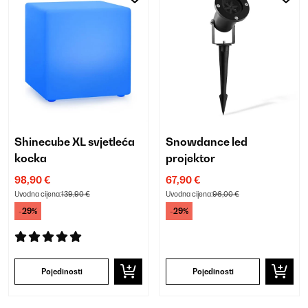
Shinecube XL svjetleća
Snowdance led
kocka
projektor
98,90 €
67,90 €
Uvodna cijena:
139,90 €
Uvodna cijena:
96,00 €
-29%
-29%
Pojedinosti
Pojedinosti