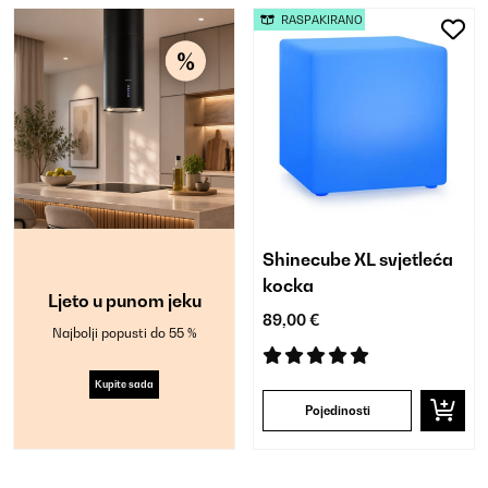
RASPAKIRANO
Shinecube XL svjetleća
kocka
Ljeto u punom jeku
89,00 €
Najbolji popusti do 55 %
Kupite sada
Pojedinosti