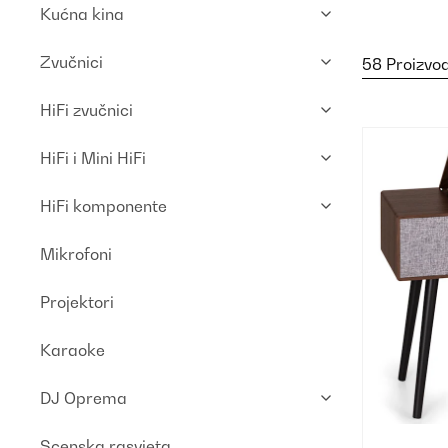
Kućna kina
Zvučnici
58 Proizvo
HiFi zvučnici
HiFi i Mini HiFi
HiFi komponente
Mikrofoni
Projektori
Karaoke
DJ Oprema
Scenska rasvjeta