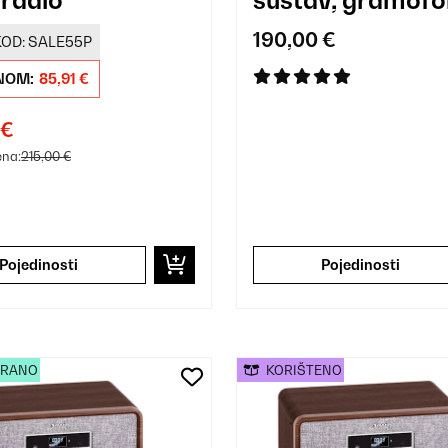
190,00 €
OD:
SALE55P
NOM:
85,91 €
 €
ena:
215,00 €
Pojedinosti
Pojedinosti
IRANO
KORIŠTENO