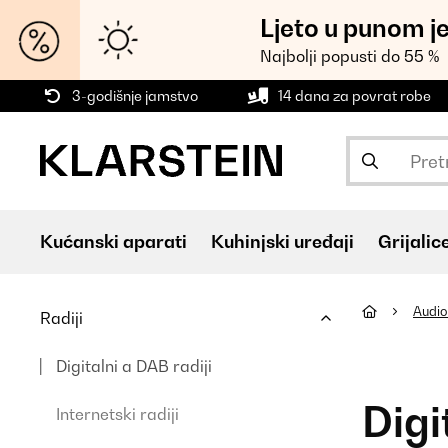
Ljeto u punom j
Najbolji popusti do 55 %
3-godišnje jamstvo
14 dana za povrat robe
Kućanski aparati
Kuhinjski uređaji
Grijalic
Audio 
Radiji
Digitalni a DAB radiji
Digi
Internetski radiji