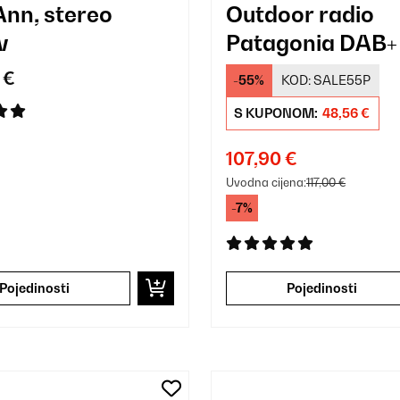
Ann, stereo
Outdoor radio
v
Patagonia DAB+
 €
-55%
KOD:
SALE55P
S KUPONOM:
48,56 €
107,90 €
Uvodna cijena:
117,00 €
-7%
Pojedinosti
Pojedinosti