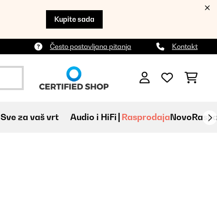
Kupite sada
Često postavljana pitanja
Kontakt
Sve za vaš vrt
Audio i HiFi
Rasprodaja
Novo
Raspa