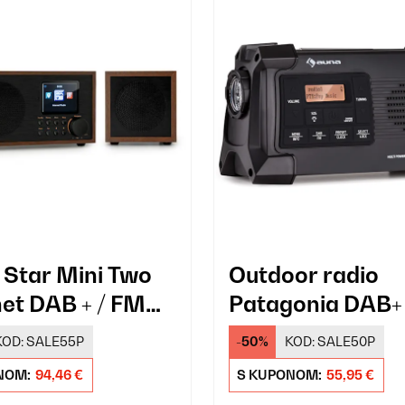
r Star Mini Two
Outdoor radio
net DAB + / FM
Patagonia DAB+
KOD:
SALE55P
-50%
KOD:
SALE50P
NOM:
94,46 €
S KUPONOM:
55,95 €