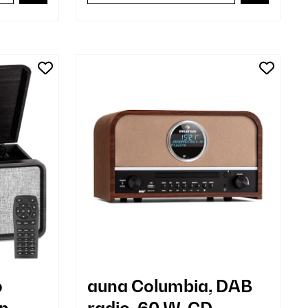
o
auna Columbia, DAB
n
radio, 60 W, CD