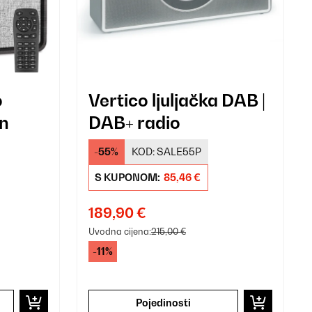
o
Vertico ljuljačka DAB |
n
DAB+ radio
-55%
KOD:
SALE55P
S KUPONOM:
85,46 €
189,90 €
Uvodna cijena:
215,00 €
-11%
Pojedinosti