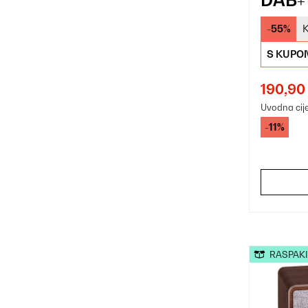
-55%
K
S KUPO
190,90
Uvodna cij
-11%
RASPAK