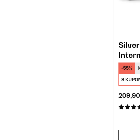
Silve
Inter
Radio
-55%
S KUPO
209,90