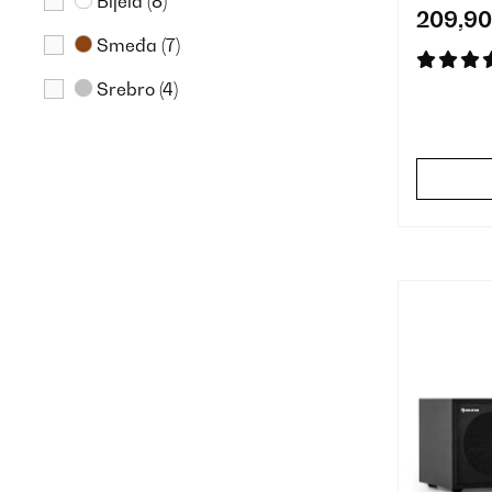
Bijela
(8)
209,90
Smeđa
(7)
Srebro
(4)
Ružičasta
(2)
Crvena
(1)
Zelena
(1)