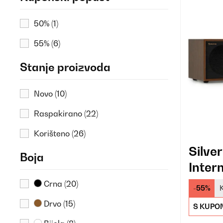
50%
(1)
55%
(6)
Stanje proizvoda
Novo
(10)
Raspakirano
(22)
Korišteno
(26)
Silve
Boja
Inter
Radio
Crna
(20)
-55%
Drvo
(15)
S KUPO