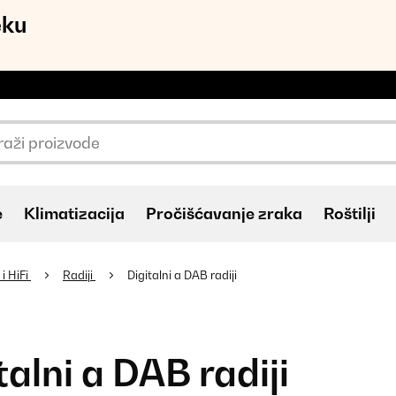
eku
e
Klimatizacija
Pročišćavanje zraka
Roštilji
i HiFi
Radiji
Digitalni a DAB radiji
talni a DAB radiji