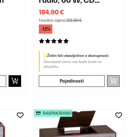
player, DAB+/ UKW
184,90 €
tuner
Uvodna cijena:
212,00 €
-12%
Želim biti obaviješten o dostupnosti
Obavijestit ćemo vas kada bude na
skladištu.
Pojedinosti
RASPAKIRANO