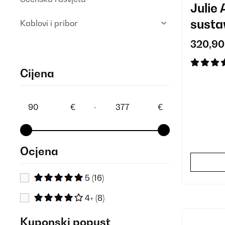
Julie 
susta
Kablovi i pribor
320,90
Cijena
€
-
€
Ocjena
5
(16)
4+
(8)
Kuponski popust