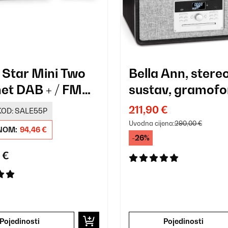
r Star Mini Two
Bella Ann, stere
net DAB + / FM
sustav, gramofo
211,90 €
KOD:
SALE55P
Uvodna cijena:
290,00 €
NOM:
94,46 €
-26%
 €
Pojedinosti
Pojedinosti