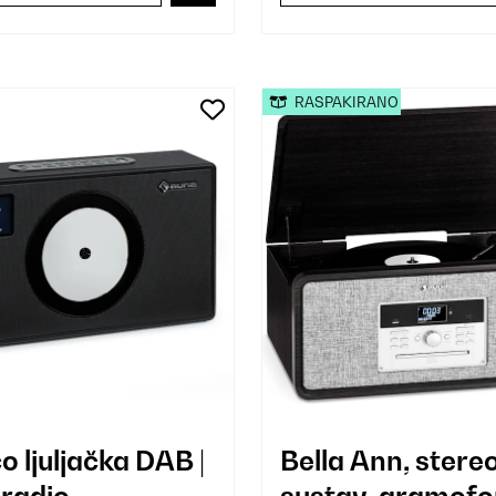
RASPAKIRANO
o ljuljačka DAB |
Bella Ann, stere
radio
sustav, gramofo