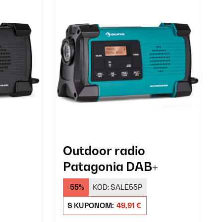
Outdoor radio
Patagonia DAB+
-55%
KOD:
SALE55P
S KUPONOM:
49,91 €