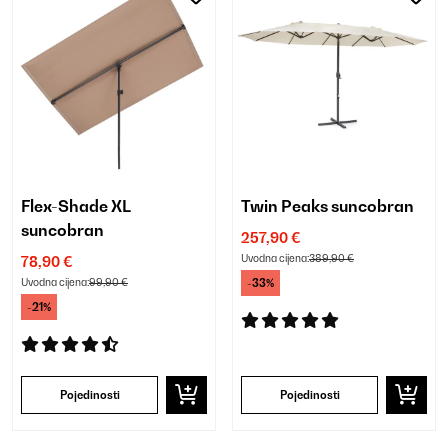
Flex-Shade XL
Twin Peaks suncobran
suncobran
257,90 €
Uvodna cijena:
389,90 €
78,90 €
Uvodna cijena:
99,90 €
-33%
-21%
Pojedinosti
Pojedinosti