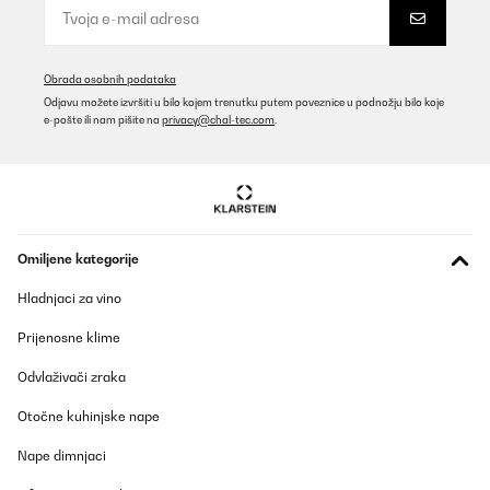
Obrada osobnih podataka
Odjavu možete izvršiti u bilo kojem trenutku putem poveznice u podnožju bilo koje
e-pošte ili nam pišite na
privacy@chal-tec.com
.
Omiljene kategorije
Hladnjaci za vino
Prijenosne klime
Odvlaživači zraka
Otočne kuhinjske nape
Nape dimnjaci