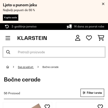
Ljeto u punom jeku
Najbolji popusti do 55 %
Kupite sada
3-godišnje jamstvo
14 dana za povrat robe
Sve za vaš vrt
Bočne cerade
Bočne cerade
Filter i vrsta
56 Proizvod