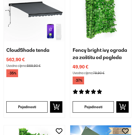
CloudShade tenda
Fency bright ivy ograda
za zaštitu od pogleda
562,90 €
Uvodna cijena:
869,90 €
49,90 €
-35%
Uvodna cijena:
79,90 €
-37%
Pojedinosti
Pojedinosti