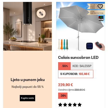
Calais suncobran LED
-55%
KOD:
SALE55P
S KUPONOM:
103,46 €
Ljeto u punom jeku
229,90 €
Najbolji popusti do 55 %
Uvodna cijena:
359,90 €
-36%
Kupite sada