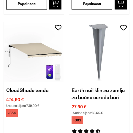
Pojedinosti
Pojedinosti
CloudShade tenda
Earth nail klin za zemlju
za bočne cerade bari
474,90 €
Uvodna cijena:
739,90 €
27,90 €
-35%
Uvodna cijena:
39,90 €
-30%