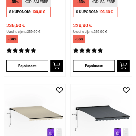
-55%
KOD:
SALE55P
-55%
KOD:
SALE55P
S KUPONOM:
106,61 €
S KUPONOM:
103,46 €
236,90 €
229,90 €
Uvodna cijena:
359,90 €
Uvodna cijena:
359,90 €
-34%
-36%
Pojedinosti
Pojedinosti