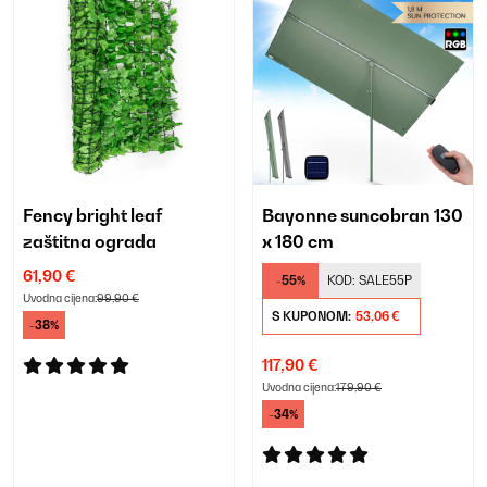
Fency bright leaf
Bayonne suncobran 130
zaštitna ograda
x 180 cm
61,90 €
-55%
KOD:
SALE55P
Uvodna cijena:
99,90 €
S KUPONOM:
53,06 €
-38%
117,90 €
Uvodna cijena:
179,90 €
-34%