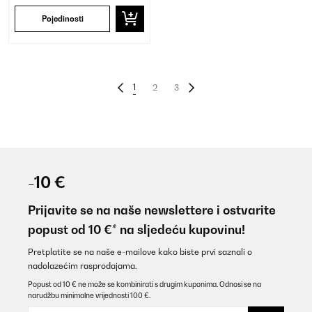
Pojedinosti
1
2
3
-10 €
Prijavite se na naše newslettere i ostvarite
popust od 10 €* na sljedeću kupovinu!
Pretplatite se na naše e-mailove kako biste prvi saznali o
nadolazećim rasprodajama.
Popust od 10 € ne može se kombinirati s drugim kuponima. Odnosi se na
narudžbu minimalne vrijednosti 100 €.