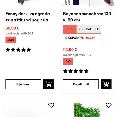
Fency dark ivy ograda
Bayonne suncobran 130
za zaštitu od pogleda
x 180 cm
66,90 €
-55%
KOD:
SALE55P
Uvodna cijena:
99,90 €
S KUPONOM:
50,81 €
-33%
112,90 €
Uvodna cijena:
179,90 €
-37%
Pojedinosti
Pojedinosti