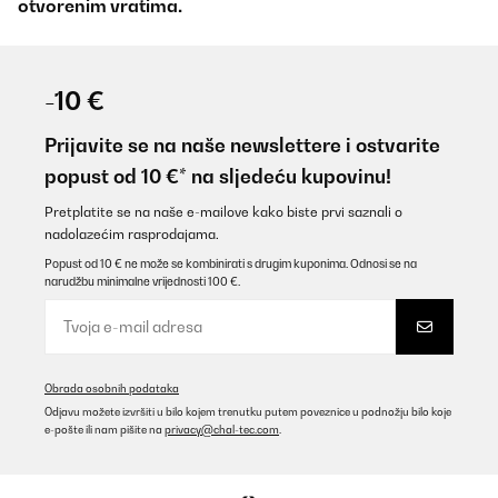
otvorenim vratima.
-10 €
Prijavite se na naše newslettere i ostvarite
popust od 10 €* na sljedeću kupovinu!
Pretplatite se na naše e-mailove kako biste prvi saznali o
nadolazećim rasprodajama.
Popust od 10 € ne može se kombinirati s drugim kuponima. Odnosi se na
narudžbu minimalne vrijednosti 100 €.
Obrada osobnih podataka
Odjavu možete izvršiti u bilo kojem trenutku putem poveznice u podnožju bilo koje
e-pošte ili nam pišite na
privacy@chal-tec.com
.