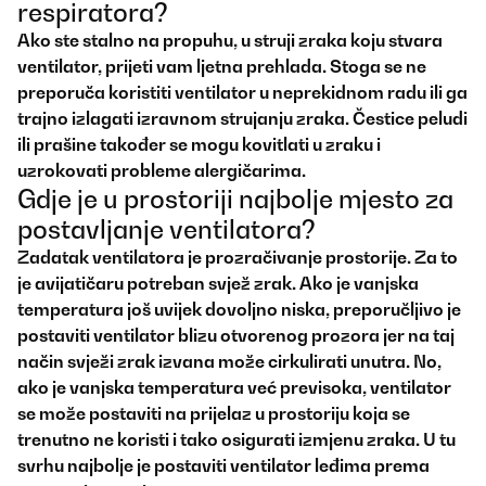
respiratora?
Ako ste stalno na propuhu, u struji zraka koju stvara
ventilator, prijeti vam ljetna prehlada. Stoga se ne
preporuča koristiti ventilator u neprekidnom radu ili ga
trajno izlagati izravnom strujanju zraka. Čestice peludi
ili prašine također se mogu kovitlati u zraku i
uzrokovati probleme alergičarima.
Gdje je u prostoriji najbolje mjesto za
postavljanje ventilatora?
Zadatak ventilatora je prozračivanje prostorije. Za to
je avijatičaru potreban svjež zrak. Ako je vanjska
temperatura još uvijek dovoljno niska, preporučljivo je
postaviti ventilator blizu otvorenog prozora jer na taj
način svježi zrak izvana može cirkulirati unutra. No,
ako je vanjska temperatura već previsoka, ventilator
se može postaviti na prijelaz u prostoriju koja se
trenutno ne koristi i tako osigurati izmjenu zraka. U tu
svrhu najbolje je postaviti ventilator leđima prema