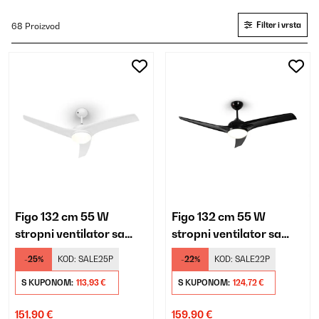
Filter i vrsta
68 Proizvod
Figo 132 cm 55 W
Figo 132 cm 55 W
stropni ventilator sa
stropni ventilator sa
svjetlom bijela
svjetlom crna
-25%
KOD:
SALE25P
-22%
KOD:
SALE22P
S KUPONOM:
113,93 €
S KUPONOM:
124,72 €
151,90 €
159,90 €