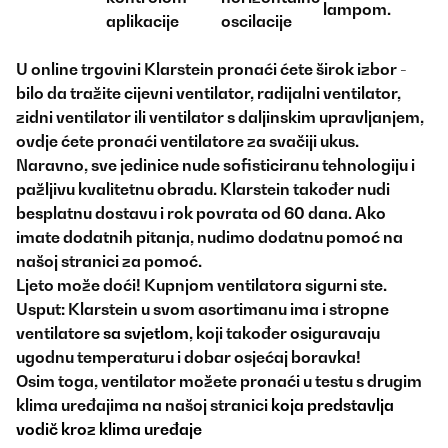
lampom.
aplikacije
oscilacije
U online trgovini Klarstein pronaći ćete širok izbor -
bilo da tražite cijevni ventilator, radijalni ventilator,
zidni ventilator ili ventilator s daljinskim upravljanjem,
ovdje ćete pronaći ventilatore za svačiji ukus.
Naravno, sve jedinice nude sofisticiranu tehnologiju i
pažljivu kvalitetnu obradu. Klarstein također nudi
besplatnu dostavu i rok povrata od 60 dana. Ako
imate dodatnih pitanja, nudimo dodatnu pomoć na
našoj stranici za
pomoć.
Ljeto može doći! Kupnjom ventilatora sigurni ste.
Usput: Klarstein u svom asortimanu ima i stropne
ventilatore
sa svjetlom
, koji također osiguravaju
ugodnu temperaturu i dobar osjećaj boravka!
Osim toga, ventilator možete pronaći u testu s drugim
klima uređajima na našoj stranici
koja predstavlja
vodič kroz klima uređaje