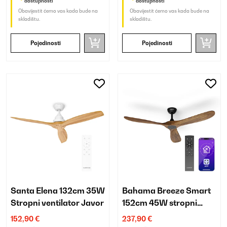
dostupnosti
dostupnosti
Obavijestit ćemo vas kada bude na
Obavijestit ćemo vas kada bude na
skladištu.
skladištu.
Pojedinosti
Pojedinosti
Santa Elena 132cm 35W
Bahama Breeze Smart
Stropni ventilator Javor
152cm 45W stropni
ventilator orah
152,90 €
237,90 €