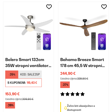
Bolero Smart 132cm
Bahama Breeze Smart
35W stropni ventilator
178 cm 45,5 W stropni
sa svjetlom bijela
ventilator orah
244,90 €
-25%
KOD:
SALE25P
Uvodna cijena:
339,90 €
S KUPONOM:
115,43 €
-27%
153,90 €
Uvodna cijena:
209,90 €
-26%
Želim biti obaviješten o
dostupnosti