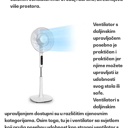
više prostora.
Ventilator s
daljinskim
upravljačem
posebno je
praktičan i
praktičan jer
njime možete
upravljati iz
udobnosti
svog stola ili
sofe.
Ventilatori s
daljinskim
upravljanjem dostupni su u različitim cjenovnim
kategorijama. Osim toga, tu je i ventilator sa svjetlom
koji pruža posebnu udobnost kao stropni ventilator s