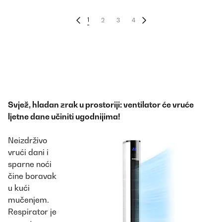
1
2
3
4
Svjež, hladan zrak u prostoriji: ventilator će vruće
ljetne dane učiniti ugodnijima!
Neizdrživo
vrući dani i
sparne noći
čine boravak
u kući
mučenjem.
Respirator je