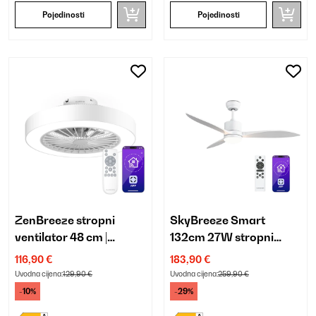
Pojedinosti
Pojedinosti
ZenBreeze stropni
SkyBreeze Smart
ventilator 48 cm |
132cm 27W stropni
pametni | sa svjetlom
ventilator sa svjetlom
116,90 €
183,90 €
bijela
Uvodna cijena:
129,90 €
Uvodna cijena:
259,90 €
-10%
-29%