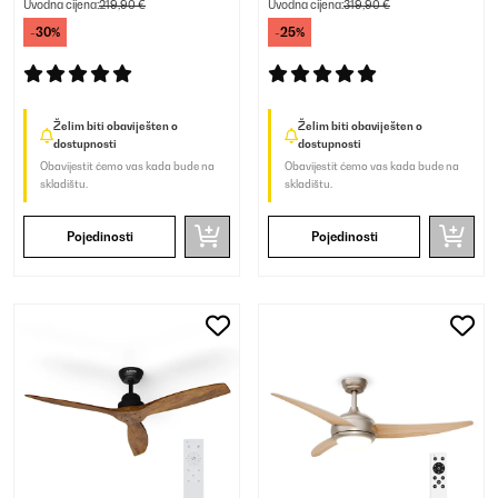
Uvodna cijena:
219,90 €
Uvodna cijena:
319,90 €
-30%
-25%
Želim biti obaviješten o
Želim biti obaviješten o
dostupnosti
dostupnosti
Obavijestit ćemo vas kada bude na
Obavijestit ćemo vas kada bude na
skladištu.
skladištu.
Pojedinosti
Pojedinosti