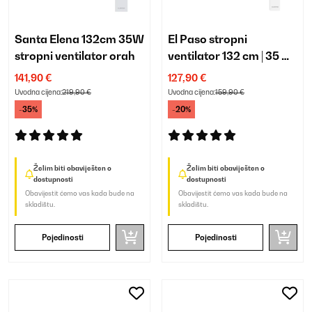
Santa Elena 132cm 35W
El Paso stropni
stropni ventilator orah
ventilator 132 cm | 35 W |
sa svjetlom
141,90 €
127,90 €
Uvodna cijena:
219,90 €
Uvodna cijena:
159,90 €
-35%
-20%
Želim biti obaviješten o
Želim biti obaviješten o
dostupnosti
dostupnosti
Obavijestit ćemo vas kada bude na
Obavijestit ćemo vas kada bude na
skladištu.
skladištu.
Pojedinosti
Pojedinosti