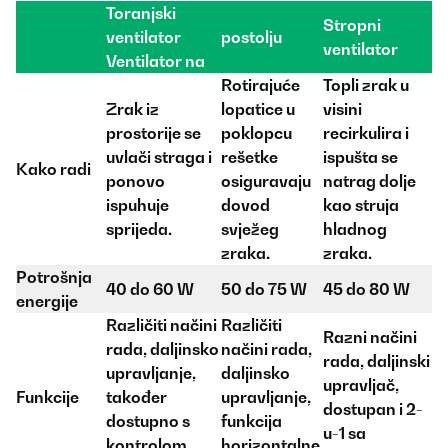
Toranjski
Stropni
ventilator
postolju
ventilator
Ventilator na
Rotirajuće
Topli zrak u
Zrak iz
lopatice u
visini
prostorije se
poklopcu
recirkulira i
uvlači straga i
rešetke
ispušta se
Kako radi
ponovo
osiguravaju
natrag dolje
ispuhuje
dovod
kao struja
sprijeda.
svježeg
hladnog
zraka.
zraka.
Potrošnja
40 do 60 W
50 do 75 W
45 do 80 W
energije
Različiti načini
Različiti
Razni načini
rada, daljinsko
načini rada,
rada, daljinski
upravljanje,
daljinsko
upravljač,
Funkcije
također
upravljanje,
dostupan i 2-
dostupno s
funkcija
u-1 sa
kontrolom
horizontalne