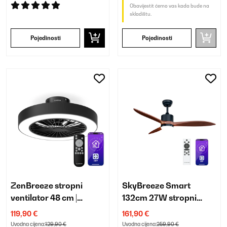
Obavijestit ćemo vas kada bude na
skladištu.
Pojedinosti
Pojedinosti
ZenBreeze stropni
SkyBreeze Smart
ventilator 48 cm |
132cm 27W stropni
pametni | sa svjetlom
ventilator sa svjetlom
119,90 €
161,90 €
orah
Uvodna cijena:
129,90 €
Uvodna cijena:
259,90 €