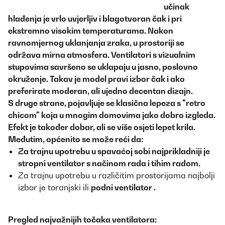
učinak
hlađenja je vrlo uvjerljiv i blagotvoran čak i pri
ekstremno visokim temperaturama. Nakon
ravnomjernog uklanjanja zraka, u prostoriji se
održava mirna atmosfera. Ventilatori s vizualnim
stupovima savršeno se uklapaju u jasno, poslovno
okruženje. Takav je model pravi izbor čak i ako
preferirate moderan, ali ujedno decentan dizajn.
S druge strane, pojavljuje se klasična lepeza s "retro
chicom" koja u mnogim domovima jako dobro izgleda.
Efekt je također dobar, ali se više osjeti lepet krila.
Međutim, općenito se može reći da:
Za trajnu upotrebu u spavaćoj sobi
najprikladniji je
stropni ventilator s načinom rada i tihim radom.
Za trajnu upotrebu u različitim prostorijama najbolji
izbor je toranjski ili
podni ventilator
.
Pregled najvažnijih točaka ventilatora: