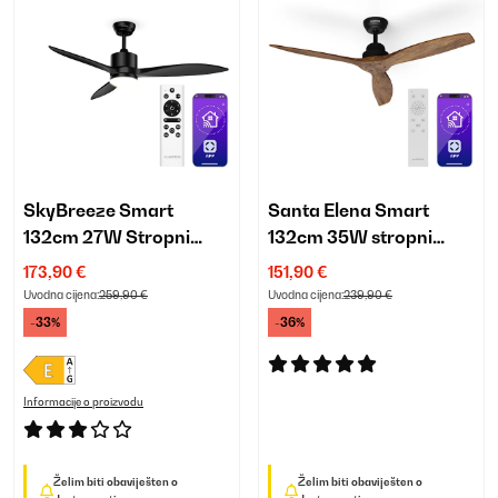
SkyBreeze Smart
Santa Elena Smart
132cm 27W Stropni
132cm 35W stropni
ventilator sa svjetlom
ventilator orah
173,90 €
151,90 €
Crna
Uvodna cijena:
259,90 €
Uvodna cijena:
239,90 €
-33%
-36%
Informacije o proizvodu
Želim biti obaviješten o
Želim biti obaviješten o