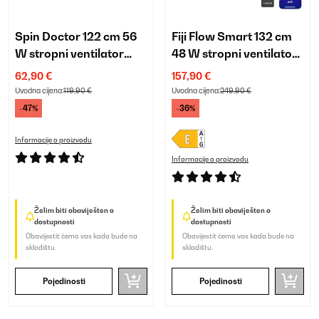
Spin Doctor 122 cm 56
Fiji Flow Smart 132 cm
W stropni ventilator
48 W stropni ventilator
crna
sa svjetlom orah
62,90 €
157,90 €
Uvodna cijena:
119,90 €
Uvodna cijena:
249,90 €
-47%
-36%
Informacije o proizvodu
Informacije o proizvodu
Želim biti obaviješten o
Želim biti obaviješten o
dostupnosti
dostupnosti
Obavijestit ćemo vas kada bude na
Obavijestit ćemo vas kada bude na
skladištu.
skladištu.
Pojedinosti
Pojedinosti