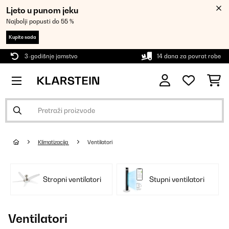
Ljeto u punom jeku
Najbolji popusti do 55 %
Kupite sada
3-godišnje jamstvo
14 dana za povrat robe
Klimatizacija
Ventilatori
Stropni ventilatori
Stupni ventilatori
Ventilatori