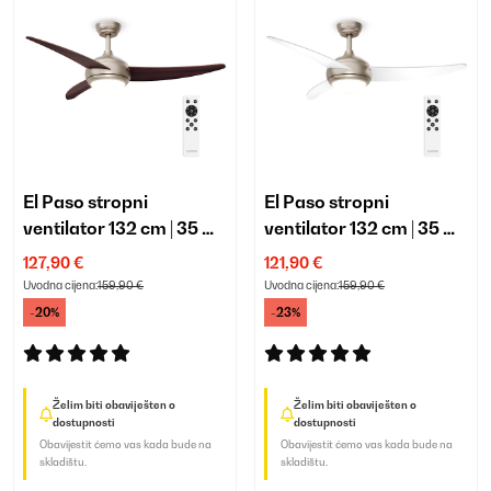
El Paso stropni
El Paso stropni
ventilator 132 cm | 35 W |
ventilator 132 cm | 35 W |
sa svjetlom
sa svjetlom
127,90 €
121,90 €
Uvodna cijena:
159,90 €
Uvodna cijena:
159,90 €
-20%
-23%
Želim biti obaviješten o
Želim biti obaviješten o
dostupnosti
dostupnosti
Obavijestit ćemo vas kada bude na
Obavijestit ćemo vas kada bude na
skladištu.
skladištu.