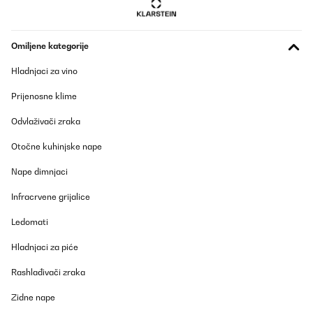
Omiljene kategorije
Hladnjaci za vino
Prijenosne klime
Odvlaživači zraka
Otočne kuhinjske nape
Nape dimnjaci
Infracrvene grijalice
Ledomati
Hladnjaci za piće
Rashlađivači zraka
Zidne nape