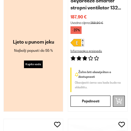
SkyBreeze Smarter
stropni ventilator 132
cm | 27 W | sa svjetlom
187,90 €
Uvodna cijena:
259,90 €
-27%
Ljeto u punom jeku
Najbolji popusti do 55 %
Informacije o proizvodu
Kupite sada
Želim biti obaviješten o
dostupnosti
Obavijestit ćemo vas kada bude na
skladištu.
Pojedinosti