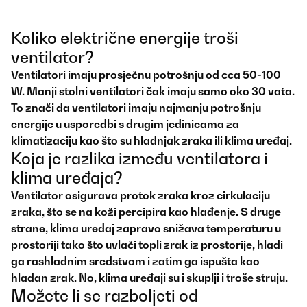
Koliko električne energije troši
ventilator?
Ventilatori imaju prosječnu potrošnju od cca 50-100
W. Manji stolni ventilatori čak imaju samo oko 30 vata.
To znači da ventilatori imaju najmanju potrošnju
energije u usporedbi s drugim jedinicama za
klimatizaciju kao što su hladnjak zraka ili klima uređaj.
Koja je razlika između ventilatora i
klima uređaja?
Ventilator osigurava protok zraka kroz cirkulaciju
zraka, što se na koži percipira kao hlađenje. S druge
strane, klima uređaj zapravo snižava temperaturu u
prostoriji tako što uvlači topli zrak iz prostorije, hladi
ga rashladnim sredstvom i zatim ga ispušta kao
hladan zrak. No, klima uređaji su i skuplji i troše struju.
Možete li se razboljeti od