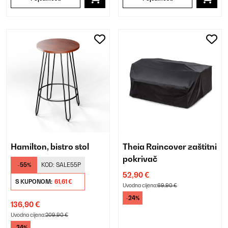
Hamilton, bistro stol
Theia Raincover zaštitni
pokrivač
-55%
KOD:
SALE55P
52,90 €
S KUPONOM:
61,61 €
Uvodna cijena:
69,90 €
-24%
136,90 €
Uvodna cijena:
209,90 €
-34%