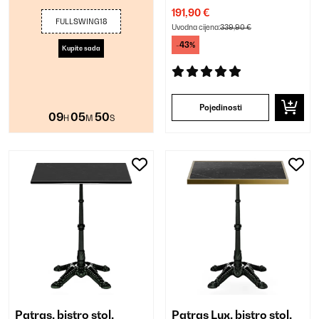
191,90 €
FULLSWING18
Uvodna cijena:
339,90 €
-43%
Kupite sada
Pojedinosti
09
05
49
H
M
S
Patras, bistro stol,
Patras Lux, bistro stol,