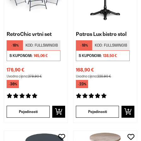
RetroChic vrtni set
Patras Lux bistro stol
-18%
KOD:
FULLSWING18
-18%
KOD:
FULLSWING18
S KUPONOM:
145,06 €
S KUPONOM:
138,50 €
176,90 €
168,90 €
Uvodna cijena:
279,90 €
Uvodna cijena:
220,90 €
-36%
-23%
Pojedinosti
Pojedinosti