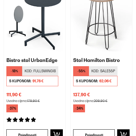
Bistro stol UrbanEdge
Stol Hamilton Bistro
-18%
KOD:
FULLSWING18
-55%
KOD:
SALE55P
S KUPONOM:
91,76 €
S KUPONOM:
62,06 €
111,90 €
137,90 €
Uvodna cijena:
179,90 €
Uvodna cijena:
209,90 €
-37%
-34%
Pojedinosti
Pojedinosti