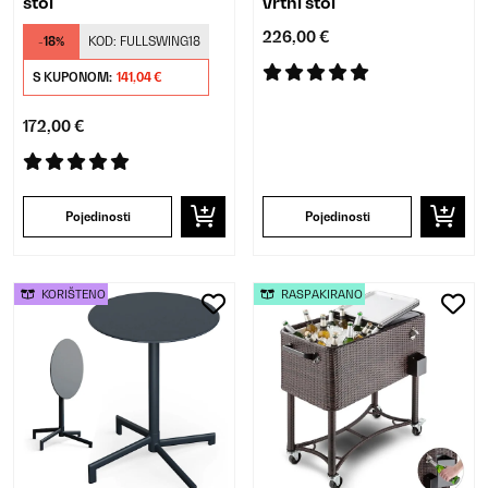
stol
vrtni stol
226,00 €
-18%
KOD:
FULLSWING18
S KUPONOM:
141,04 €
172,00 €
Pojedinosti
Pojedinosti
KORIŠTENO
RASPAKIRANO