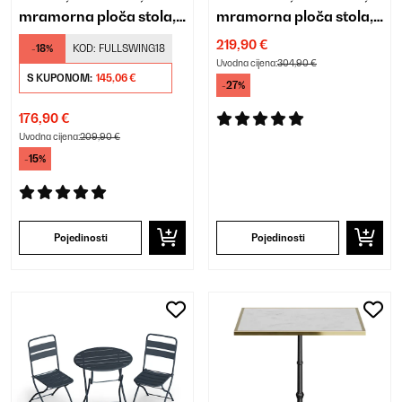
mramorna ploča stola,
mramorna ploča stola,
60 x 60 cm, baza od
60 x 60 cm
219,90 €
-18%
KOD:
FULLSWING18
lijevanog željeza
Uvodna cijena:
304,90 €
S KUPONOM:
145,06 €
-27%
176,90 €
Uvodna cijena:
209,90 €
-15%
Pojedinosti
Pojedinosti