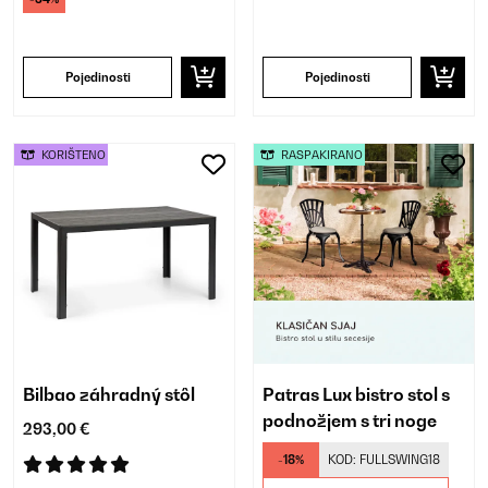
Pojedinosti
Pojedinosti
KORIŠTENO
RASPAKIRANO
Bilbao záhradný stôl
Patras Lux bistro stol s
podnožjem s tri noge
293,00 €
-18%
KOD:
FULLSWING18