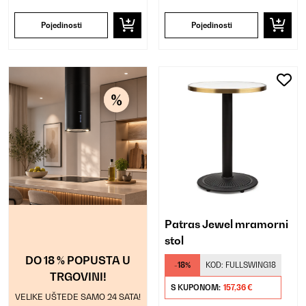
Pojedinosti
Pojedinosti
Patras Jewel mramorni
stol
DO 18 % POPUSTA U
-18%
KOD:
FULLSWING18
TRGOVINI!
S KUPONOM:
157,36 €
VELIKE UŠTEDE SAMO 24 SATA!