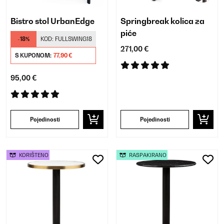
Bistro stol UrbanEdge
Springbreak kolica za
piće
-18%
KOD:
FULLSWING18
271,00 €
S KUPONOM:
77,90 €
95,00 €
Pojedinosti
Pojedinosti
KORIŠTENO
RASPAKIRANO