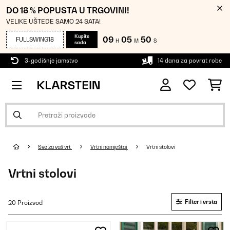
DO 18 % POPUSTA U TRGOVINI!
VELIKE UŠTEDE SAMO 24 SATA!
Kupite
09
05
49
FULLSWING18
H
M
S
sada
3-godišnje jamstvo
14 dana za povrat robe
Sve za vaš vrt
Vrtni namještaj
Vrtni stolovi
Vrtni stolovi
Filter i vrsta
20 Proizvod