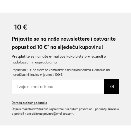
-10 €
Prijavite se na naše newslettere i ostvarite
popust od 10 €* na sljedeću kupovinu!
Pretplatite se na naše e-mailove kako biste prvi saznali o
nadolazećim rasprodajama.
Popust od 10 € ne može se kombinirati s drugim kuponima. Odnosi se na
narudžbu minimalne vrijednosti 100 €.
Obrada osobnih podataka
Odjavu možete izvršiti u bilo kojem trenutku putem poveznice u podnožju bilo koje
e-pošte ili nam pišite na
privacy@chal-tec.com
.