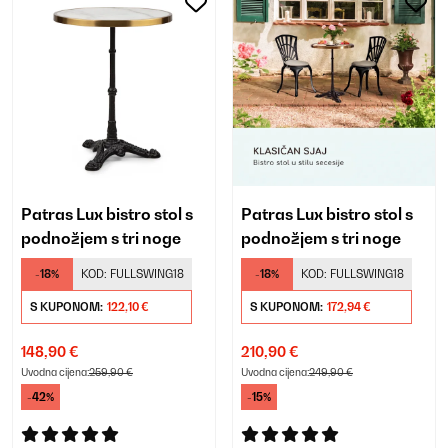
Patras Lux bistro stol s
Patras Lux bistro stol s
podnožjem s tri noge
podnožjem s tri noge
-18%
KOD:
FULLSWING18
-18%
KOD:
FULLSWING18
S KUPONOM:
122,10 €
S KUPONOM:
172,94 €
148,90 €
210,90 €
Uvodna cijena:
259,90 €
Uvodna cijena:
249,90 €
-42%
-15%