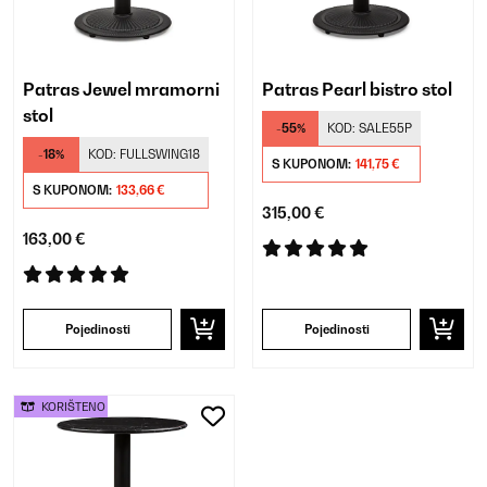
Patras Jewel mramorni
Patras Pearl bistro stol
stol
-55%
KOD:
SALE55P
-18%
KOD:
FULLSWING18
S KUPONOM:
141,75 €
S KUPONOM:
133,66 €
315,00 €
163,00 €
Pojedinosti
Pojedinosti
KORIŠTENO