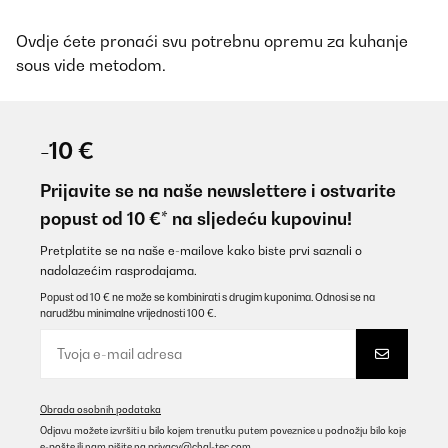
Ovdje ćete pronaći svu potrebnu opremu za kuhanje
sous vide metodom.
-10 €
Prijavite se na naše newslettere i ostvarite
popust od 10 €* na sljedeću kupovinu!
Pretplatite se na naše e-mailove kako biste prvi saznali o
nadolazećim rasprodajama.
Popust od 10 € ne može se kombinirati s drugim kuponima. Odnosi se na
narudžbu minimalne vrijednosti 100 €.
Obrada osobnih podataka
Odjavu možete izvršiti u bilo kojem trenutku putem poveznice u podnožju bilo koje
e-pošte ili nam pišite na
privacy@chal-tec.com
.