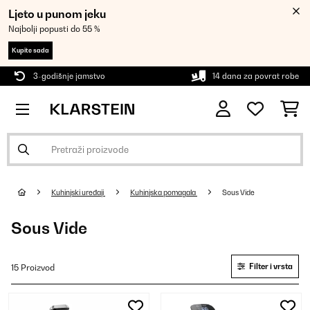
Ljeto u punom jeku
Najbolji popusti do 55 %
Kupite sada
3-godišnje jamstvo
14 dana za povrat robe
Kuhinjski uređaji
Kuhinjska pomagala
Sous Vide
Sous Vide
Filter i vrsta
15 Proizvod