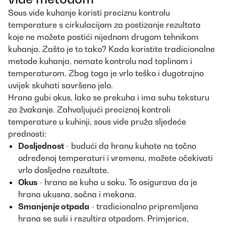
Sous vide kuhanje koristi preciznu kontrolu
temperature s cirkulacijom za postizanje rezultata
koje ne možete postići nijednom drugom tehnikom
kuhanja. Zašto je to tako? Kada koristite tradicionalne
metode kuhanja, nemate kontrolu nad toplinom i
temperaturom. Zbog toga je vrlo teško i dugotrajno
uvijek skuhati savršeno jelo.
Hrana gubi okus, lako se prekuha i ima suhu teksturu
za žvakanje. Zahvaljujući preciznoj kontroli
temperature u kuhinji, sous vide pruža sljedeće
prednosti:
Dosljednost
- budući da hranu kuhate na točno
određenoj temperaturi i vremenu, možete očekivati ​​
vrlo dosljedne rezultate.
Okus
- hrana se kuha u soku. To osigurava da je
hrana ukusna, sočna i mekana.
Smanjenje otpada
- tradicionalno pripremljena
hrana se suši i rezultira otpadom. Primjerice,