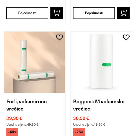
Pojedinosti
Pojedinosti
Forli, vakumirane
Bagpack M vakumske
vrećice
vrećice
29,90 €
36,90 €
Uvodna cijena:
49,90 €
Uvodna cijena:
49,90 €
-40%
-26%