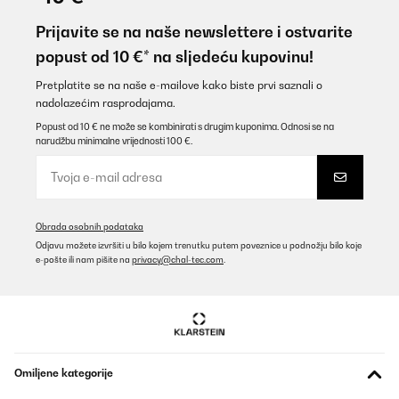
Prijavite se na naše newslettere i ostvarite
popust od 10 €* na sljedeću kupovinu!
Pretplatite se na naše e-mailove kako biste prvi saznali o
nadolazećim rasprodajama.
Popust od 10 € ne može se kombinirati s drugim kuponima. Odnosi se na
narudžbu minimalne vrijednosti 100 €.
Obrada osobnih podataka
Odjavu možete izvršiti u bilo kojem trenutku putem poveznice u podnožju bilo koje
e-pošte ili nam pišite na
privacy@chal-tec.com
.
Omiljene kategorije