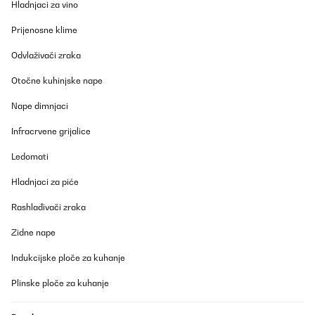
Hladnjaci za vino
Prijenosne klime
Odvlaživači zraka
Otočne kuhinjske nape
Nape dimnjaci
Infracrvene grijalice
Ledomati
Hladnjaci za piće
Rashlađivači zraka
Zidne nape
Indukcijske ploče za kuhanje
Plinske ploče za kuhanje