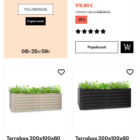
176,90 €
FULLSWING18
Uvodna cijena:
339,90 €
-47%
Kupite sada
Pojedinosti
08
25
58
H
M
S
Terrabox 200x100x60
Terrabox 200x100x60