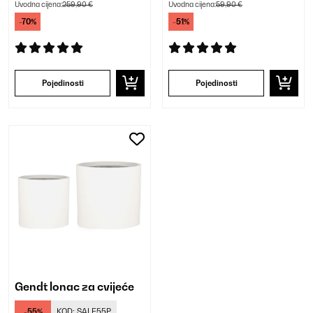
Uvodna cijena:
259,90 €
Uvodna cijena:
59,90 €
-70%
-51%
Pojedinosti
Pojedinosti
Gendt lonac za cvijeće
-55%
KOD:
SALE55P