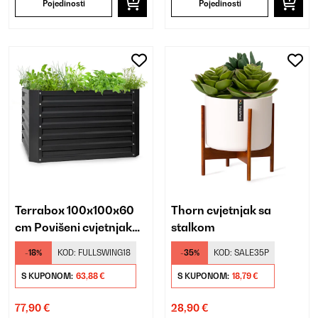
Pojedinosti
Pojedinosti
Terrabox 100x100x60
Thorn cvjetnjak sa
cm Povišeni cvjetnjak
stalkom
Antracit
-18%
KOD:
FULLSWING18
-35%
KOD:
SALE35P
S KUPONOM:
63,88 €
S KUPONOM:
18,79 €
77,90 €
28,90 €