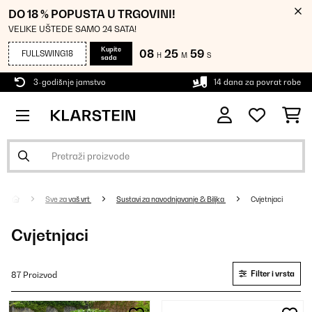
DO 18 % POPUSTA U TRGOVINI!
VELIKE UŠTEDE SAMO 24 SATA!
Kupite
08
25
58
FULLSWING18
H
M
S
sada
3-godišnje jamstvo
14 dana za povrat robe
Sve za vaš vrt
Sustavi za navodnjavanje & Biljka
Cvjetnjaci
Cvjetnjaci
Filter i vrsta
87 Proizvod