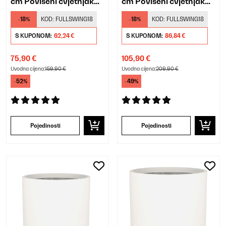
cm Povišeni cvjetnjak
cm Povišeni cvjetnjak
Krema
Srebro
-18%
KOD:
FULLSWING18
-18%
KOD:
FULLSWING18
S KUPONOM:
62,24 €
S KUPONOM:
86,84 €
75,90 €
105,90 €
Uvodna cijena:
159,90 €
Uvodna cijena:
209,90 €
-52%
-49%
Pojedinosti
Pojedinosti