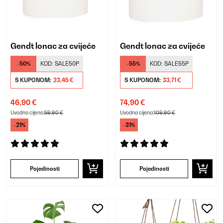
Gendt lonac za cvijeće
Gendt lonac za cvijeće
-50%
KOD:
SALE50P
-55%
KOD:
SALE55P
S KUPONOM:
23,45 €
S KUPONOM:
33,71 €
46,90 €
74,90 €
Uvodna cijena:
59,90 €
Uvodna cijena:
109,90 €
-21%
-31%
Pojedinosti
Pojedinosti