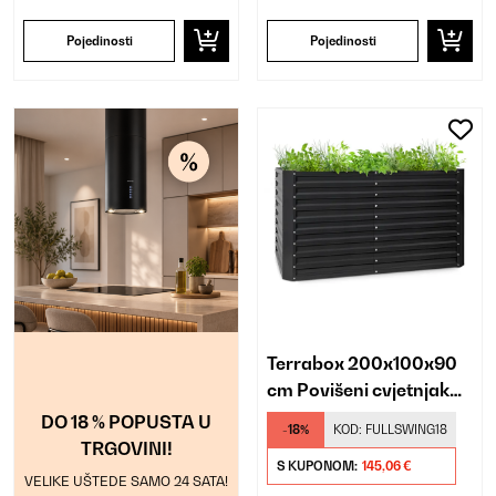
Pojedinosti
Pojedinosti
Terrabox 200x100x90
cm Povišeni cvjetnjak
Antracit
DO 18 % POPUSTA U
-18%
KOD:
FULLSWING18
TRGOVINI!
S KUPONOM:
145,06 €
VELIKE UŠTEDE SAMO 24 SATA!