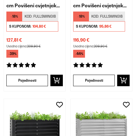
cm Povišeni cvjetnjak
cm Povišeni cvjetnjak
Krema
Antracit
-18%
KOD:
FULLSWING18
-18%
KOD:
FULLSWING18
S KUPONOM:
104,80 €
S KUPONOM:
95,86 €
127,81 €
116,90 €
Uvodna cijena:
209,90 €
Uvodna cijena:
209,90 €
-39%
-44%
Pojedinosti
Pojedinosti