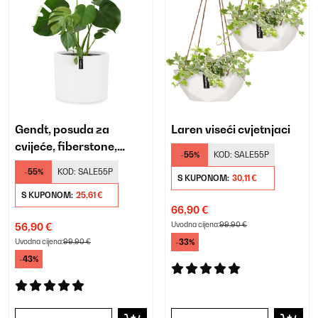
Gendt, posuda za
Laren viseći cvjetnjaci
cvijeće, fiberstone,
-55%
KOD:
SALE55P
interijer/eksterijer
-55%
KOD:
SALE55P
S KUPONOM:
30,11 €
S KUPONOM:
25,61 €
66,90 €
Uvodna cijena:
99,90 €
56,90 €
Uvodna cijena:
99,90 €
-33%
-43%