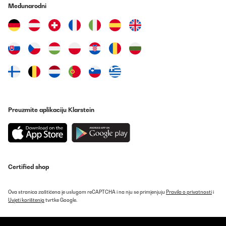
Međunarodni
Preuzmite aplikaciju Klarstein
Certified shop
Ova stranica zaštićena je uslugom reCAPTCHA i na nju se primjenjuju
Pravila o privatnosti
i
Uvjeti korištenja
tvrtke Google.