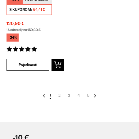
S KUPONOM:
54,41 €
120,90 €
Uvodna cijena:
159,90 €
-24%
Pojedinosti
1
2
3
4
5
-10 €