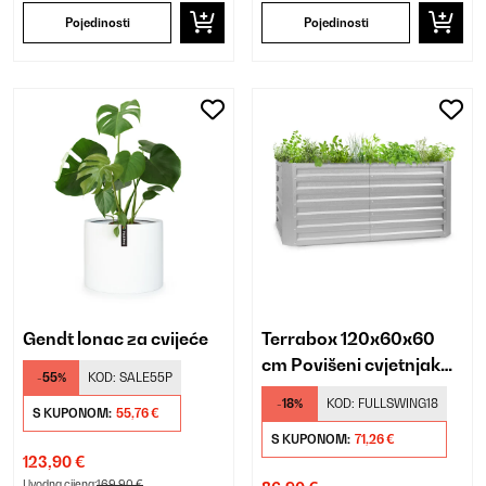
Pojedinosti
Pojedinosti
Gendt lonac za cvijeće
Terrabox 120x60x60
cm Povišeni cvjetnjak
-55%
KOD:
SALE55P
Srebro
-18%
KOD:
FULLSWING18
S KUPONOM:
55,76 €
S KUPONOM:
71,26 €
123,90 €
Uvodna cijena:
169,90 €