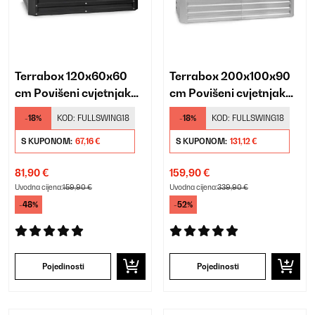
Terrabox 120x60x60
Terrabox 200x100x90
cm Povišeni cvjetnjak
cm Povišeni cvjetnjak
Antracit
Srebro
-18%
KOD:
FULLSWING18
-18%
KOD:
FULLSWING18
S KUPONOM:
67,16 €
S KUPONOM:
131,12 €
81,90 €
159,90 €
Uvodna cijena:
159,90 €
Uvodna cijena:
339,90 €
-48%
-52%
Pojedinosti
Pojedinosti