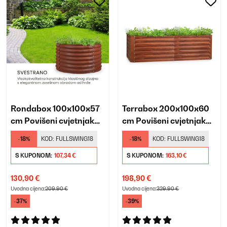
Rondabox 100x100x57
Terrabox 200x100x60
cm Povišeni cvjetnjak
cm Povišeni cvjetnjak
Učinak hrđe
Učinak hrđe
-18%
KOD:
FULLSWING18
-18%
KOD:
FULLSWING18
S KUPONOM:
107,34 €
S KUPONOM:
163,10 €
130,90 €
198,90 €
Uvodna cijena:
209,90 €
Uvodna cijena:
329,90 €
-37%
-39%