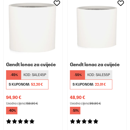
Gendt lonac za cvijeće
Gendt lonac za cvijeće
-45%
KOD:
SALE45P
-55%
KOD:
SALE55P
S KUPONOM:
52,20 €
S KUPONOM:
22,01 €
94,90 €
48,90 €
Uvodna cijena:
159,90 €
Uvodna cijena:
99,90 €
-40%
-51%