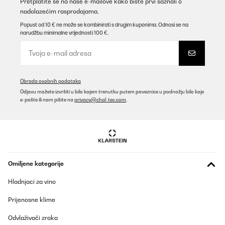
Pretplatite se na naše e-mailove kako biste prvi saznali o
nadolazećim rasprodajama.
Popust od 10 € ne može se kombinirati s drugim kuponima. Odnosi se na
narudžbu minimalne vrijednosti 100 €.
Obrada osobnih podataka
Odjavu možete izvršiti u bilo kojem trenutku putem poveznice u podnožju bilo koje
e-pošte ili nam pišite na
privacy@chal-tec.com
.
Omiljene kategorije
Hladnjaci za vino
Prijenosne klime
Odvlaživači zraka