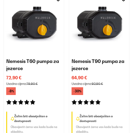
Nemesis T60 pumpa za
Nemesis T90 pumpa za
jezerce
jezerce
72,90 €
64,90 €
Uvodna cijena:
79,90 €
Uvodna cijena:
92,90 €
-8%
-30%
Želim biti obaviješten o
Želim biti obaviješten o
dostupnosti
dostupnosti
Obavijestit ćemo vas kada bude na
Obavijestit ćemo vas kada bude na
skladištu.
skladištu.