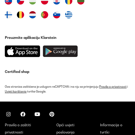
Preuzmite aplikaciju Klarstein
Certified shop
Ova stranica zaštićena je uslugom reCAPTCHA i na nju se primjenjuju
Pravila o privatnosti
i
Uvjeti korištenja
tvrtke Google.
Pravila o zaštiti
Opći uvjeti
Informacije o
privatnosti
poslovanja
tvrtki