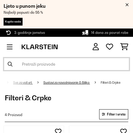
Ljeto u punom jeku
Najbolji popusti do 55 %
Kupite sada
3-godišnje jamstvo
14 dana za povrat robe
Sve za vaš vrt
Sustavi za navodnjavanje & Biljka
Filteri & Crpke
Filteri & Crpke
Filter i vrsta
4 Proizvod