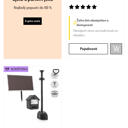
Najbolji popusti do 55 %
Želim biti obaviješten o
Kupite sada
dostupnosti
Obavijestit ćemo vas kada bude na
skladištu.
Pojedinosti
KORIŠTENO