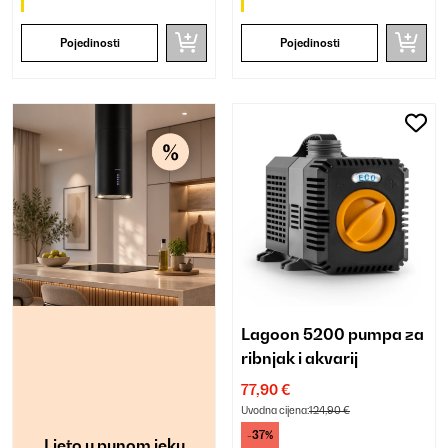
Pojedinosti
Pojedinosti
Lagoon 5200 pumpa za
ribnjak i akvarij
77,90 €
Uvodna cijena:
124,90 €
-37%
Ljeto u punom jeku