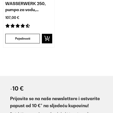
WASSERWERK 250,
pumpa za vodu,
solarna, fontana, 250L /
107,00 €
H, LED BATERIJA
Pojedinosti
-10 €
Prijavite se na naše newslettere i ostvarite
popust od 10 €* na sljedeću kupovinu!