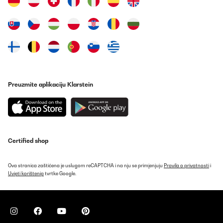
Materijal i otpornost
kante utječu na njezinu trajnost i jednostavnost
održavanja. Najčešće se koriste:
Plastične kante:
Lagane, cjenovno pristupačne i
jednostavne za čišćenje. Idealne su za unutarnju upotrebu,
iako im otpornost na mehanička oštećenja može biti niža.
Metalne kante:
Izrađene od nehrđajućeg čelika ili drugih
metala, izdržljive su i često modernog dizajna. Prikladne su
Preuzmite aplikaciju Klarstein
za unutarnju i vanjsku upotrebu te se lako održavaju.
Kombinirani materijali:
Neke kante kombiniraju plastiku i
metal, čime se povećava njihova otpornost i estetska
privlačnost.
Certified shop
Dizajn kante
trebao bi odgovarati interijeru i biti praktičan za postavljanje.
Postoji nekoliko vrsta:
Ova stranica zaštićena je uslugom reCAPTCHA i na nju se primjenjuju
Pravila o privatnosti
i
Uvjeti korištenja
tvrtke Google.
Samostojeće kante:
Fleksibilne su i mogu se postaviti bilo
gdje prema potrebi.
Ugradbene kante:
Ugrađuju se u kuhinjske elemente ili
ormariće, čime štede prostor i održavaju uredan izgled
kuhinje.