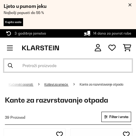
Ljeto u punom jeku
Najbolji popusti do 55 %
Kupite sada
3-godišnje jamstvo
14 dana za povrat robe
Kućanski aparati
Koševi za smeće
Kante za razvrstavanje otpada
Kante za razvrstavanje otpada
Filter i vrsta
39 Proizvod