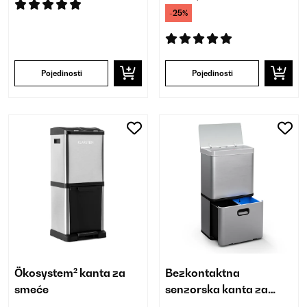
-25%
Pojedinosti
Pojedinosti
Ökosystem² kanta za
Bezkontaktna
smeće
senzorska kanta za
otpatke 56 l