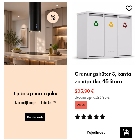
Ordnungshüter 3, kanta
za otpatke, 45 litara
205,90 €
Ljeto u punom jeku
Uvodna cijena:
276,90 €
Najbolji popusti do 55 %
-25%
Kupite sada
Pojedinosti