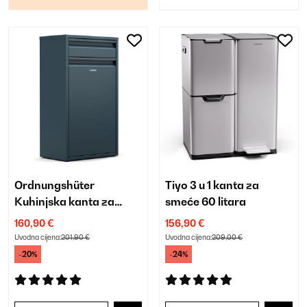
Ordnungshüter
Tiyo 3 u 1 kanta za
Kuhinjska kanta za
smeće 60 litara
smeće 50 L s ladicom
160,90 €
156,90 €
Uvodna cijena:
201,90 €
Uvodna cijena:
209,00 €
-20%
-24%