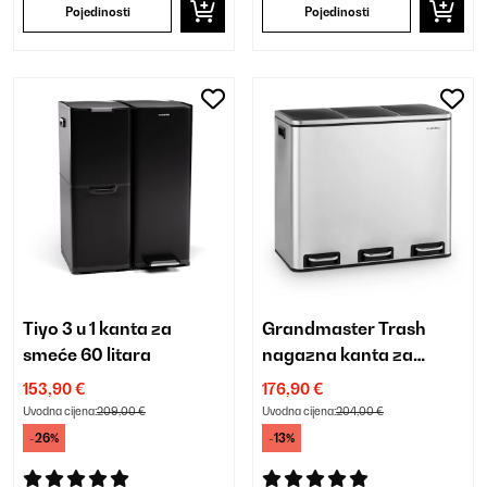
Pojedinosti
Pojedinosti
Tiyo 3 u 1 kanta za
Grandmaster Trash
smeće 60 litara
nagazna kanta za
smeće
153,90 €
176,90 €
Uvodna cijena:
209,00 €
Uvodna cijena:
204,00 €
-26%
-13%