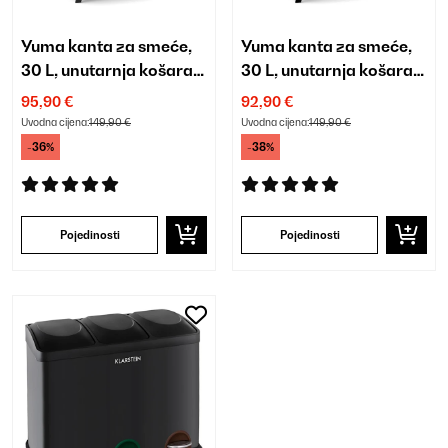
Yuma kanta za smeće,
Yuma kanta za smeće,
30 L, unutarnja košara,
30 L, unutarnja košara,
filter za mirise, noge
filter za mirise, noge
95,90 €
92,90 €
Uvodna cijena:
149,90 €
Uvodna cijena:
149,90 €
-36%
-38%
Pojedinosti
Pojedinosti