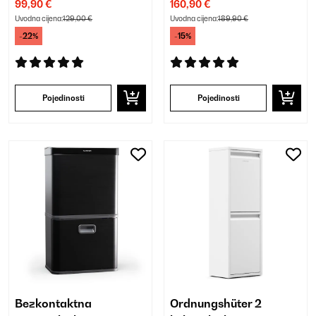
99,90 €
160,90 €
Uvodna cijena:
129,00 €
Uvodna cijena:
189,90 €
-22%
-15%
Pojedinosti
Pojedinosti
Bezkontaktna
Ordnungshüter 2