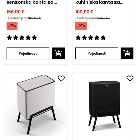
senzorska kanta za
kuhinjska kanta za
otpad 56 L
smeće 36 L
156,90 €
100,90 €
Uvodna cijena:
189,90 €
Uvodna cijena:
139,90 €
-17%
-27%
Pojedinosti
Pojedinosti