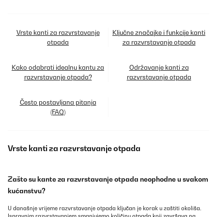
Vrste kanti za razvrstavanje
Ključne značajke i funkcije kanti
otpada
za razvrstavanje otpada
Kako odabrati idealnu kantu za
Održavanje kanti za
razvrstavanje otpada?
razvrstavanje otpada
Često postavljana pitanja
(FAQ)
Vrste kanti za razvrstavanje otpada
Zašto su kante za razvrstavanje otpada neophodne u svakom
kućanstvu?
U današnje vrijeme razvrstavanje otpada ključan je korak u zaštiti okoliša.
Ispravnim razvrstavanjem smanjujemo količinu otpada koji završava na