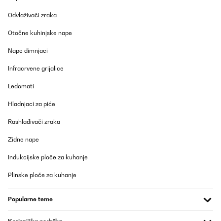
je važno. Uredske kante za razvrstavanje otpada često su dizajnirane da se
uklope u interijer, a istovremeno omogućuju jednostavno razvrstavanje.
Odvlaživači zraka
Mogu biti opremljene s više odjeljaka ili odvojenih posuda za različite vrste
otpada.
Otočne kuhinjske nape
Karakteristike uredskih kanti:
Nape dimnjaci
Infracrvene grijalice
Modularni sustavi:
Omogućuju prilagodbu broja i veličine
spremnika prema potrebama određenog radnog prostora.
Ledomati
Estetski dizajn:
Često izrađene od kvalitetnih materijala
poput nehrđajućeg čelika, koji pružaju profesionalan izgled.
Hladnjaci za piće
Rashlađivači zraka
Vanjske kante za razvrstavanje otpada
Zidne nape
Za vanjske prostore, poput vrtova, dvorišta ili javnih površina, namijenjene
Indukcijske ploče za kuhanje
su vanjske kante za razvrstavanje otpada. Te su kante dizajnirane da izdrže
vremenske uvjete i osiguraju učinkovito razvrstavanje otpada izvan interijera.
Plinske ploče za kuhanje
Karakteristike vanjskih kanti:
Popularne teme
Otporni materijali:
Izrađene od UV otpornog plastike ili
metala s antikorozivnom obradom.