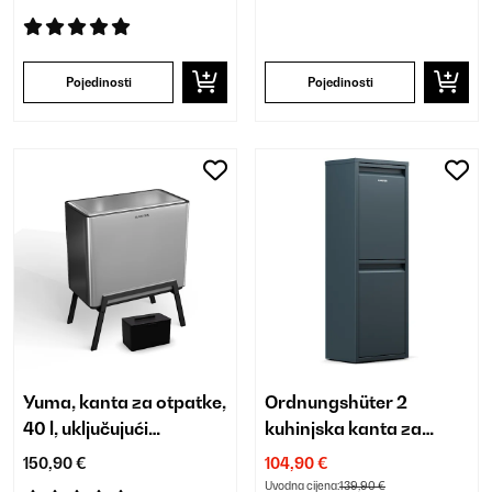
Pojedinosti
Pojedinosti
Yuma, kanta za otpatke,
Ordnungshüter 2
40 l, uključujući
kuhinjska kanta za
komposter
smeće 36 L
150,90 €
104,90 €
Uvodna cijena:
139,90 €