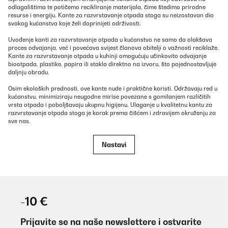
odlagalištima te potičemo recikliranje materijala, čime štedimo prirodne
resurse i energiju. Kante za razvrstavanje otpada stoga su neizostavan dio
svakog kućanstva koje želi doprinijeti održivosti.
Uvođenje kanti za razvrstavanje otpada u kućanstvo ne samo da olakšava
proces odvajanja, već i povećava svijest članova obitelji o važnosti reciklaže.
Kante za razvrstavanje otpada u kuhinji omogućuju učinkovito odvajanje
biootpada, plastike, papira ili stakla direktno na izvoru, što pojednostavljuje
daljnju obradu.
Osim ekoloških prednosti, ove kante nude i praktične koristi. Održavaju red u
kućanstvu, minimiziraju neugodne mirise povezane s gomilanjem različitih
vrsta otpada i poboljšavaju ukupnu higijenu. Ulaganje u kvalitetnu kantu za
razvrstavanje otpada stoga je korak prema čišćem i zdravijem okruženju za
sve nas.
Osim pravilnog razvrstavanja otpada, za održavanje čistoće i reda u vašem
Nastavi
domu važno je obratiti pozornost i na druge aspekte. Na primjer, kvalitetni
usisavači
osiguravaju temeljito čišćenje podova, dok stilski
dodatci za dom
daju vašem interijeru poseban karakter. Za učinkovitu organizaciju radnog
prostora mogu biti korisni praktični
uredski namještaj i dodaci
. Ne zaboravite
ni na čistoću vode u vašem domu, koju osiguravaju pouzdani
filteri za vodu
. A
za olakšavanje svakodnevnih kućanskih poslova tu su moderne
perilice
posuđa
, koje štede vaše vrijeme i energiju.
-10 €
Odabir prave kante za razvrstavanje otpada ključan je za učinkovito i
praktično razvrstavanje otpada u kućanstvu ili uredu. Dostupno je nekoliko
Prijavite se na naše newslettere i ostvarite
vrsta ovih kanti, a svaka ima svoje specifičnosti i prednosti.