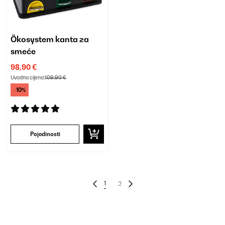
Ökosystem kanta za
smeće
98,90 €
Uvodna cijena:
109,90 €
-10%
Pojedinosti
1
2