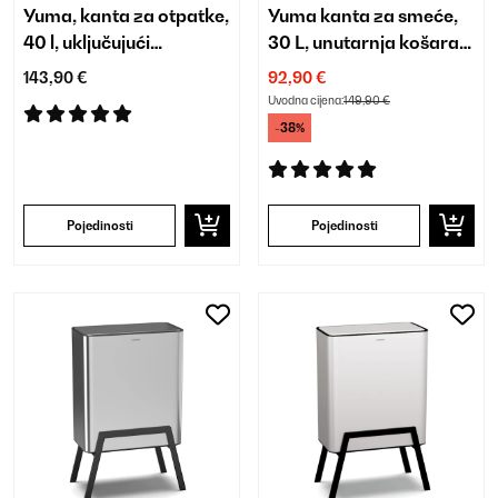
Yuma, kanta za otpatke,
Yuma kanta za smeće,
40 l, uključujući
30 L, unutarnja košara,
komposter
filter za mirise, noge
143,90 €
92,90 €
Uvodna cijena:
149,90 €
-38%
Pojedinosti
Pojedinosti