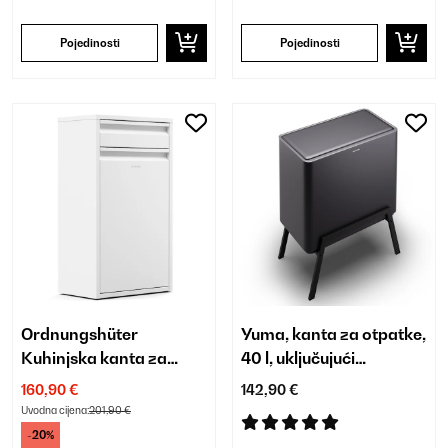
Pojedinosti
Pojedinosti
Ordnungshüter
Yuma, kanta za otpatke,
Kuhinjska kanta za
40 l, uključujući
smeće 50 L s ladicom
komposter
160,90 €
142,90 €
Uvodna cijena:
201,90 €
-20%