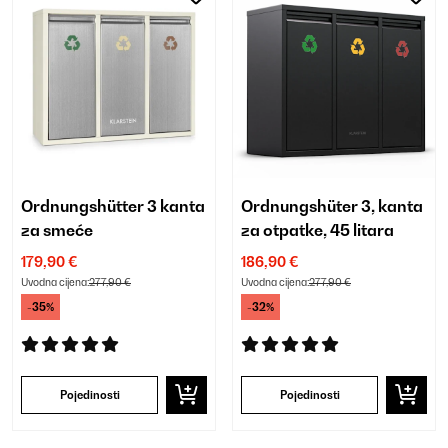
Ordnungshütter 3 kanta
Ordnungshüter 3, kanta
za smeće
za otpatke, 45 litara
179,90 €
186,90 €
Uvodna cijena:
277,90 €
Uvodna cijena:
277,90 €
-35%
-32%
Pojedinosti
Pojedinosti