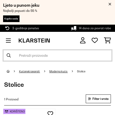
Ljeto u punom jeku
Najbolji popusti do 55 %
Kupite sada
3-godišnje jamstvo
14 dana za povrat robe
Kućanski aparati
Moderna kuća
Stolice
Stolice
Filter i vrsta
1 Proizvod
KORIŠTENO