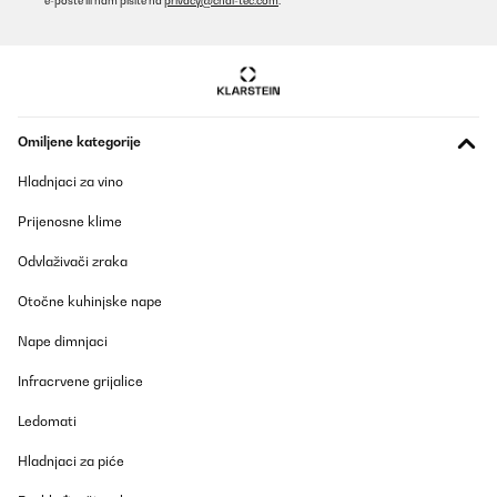
e-pošte ili nam pišite na
privacy@chal-tec.com
.
Omiljene kategorije
Hladnjaci za vino
Prijenosne klime
Odvlaživači zraka
Otočne kuhinjske nape
Nape dimnjaci
Infracrvene grijalice
Ledomati
Hladnjaci za piće