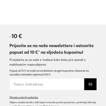
-10 €
Prijavite se na naše newslettere i ostvarite
popust od 10 €* na sljedeću kupovinu!
Pretplatite se na naše e-mailove kako biste prvi saznali o
nadolazećim rasprodajama.
Popust od 10 € ne može se kombinirati s drugim kuponima. Odnosi se na
narudžbu minimalne vrijednosti 100 €.
Obrada osobnih podataka
Odjavu možete izvršiti u bilo kojem trenutku putem poveznice u podnožju bilo koje