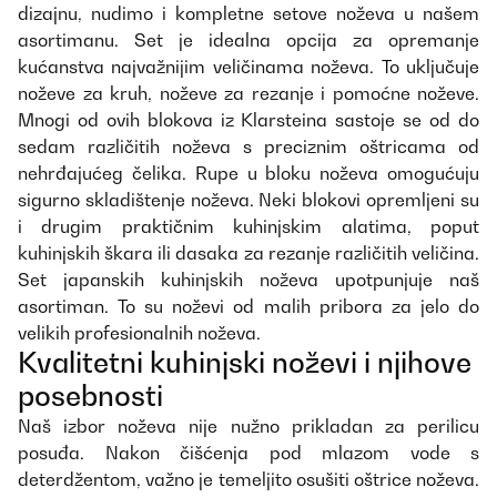
dizajnu, nudimo i kompletne setove noževa u našem
asortimanu. Set je idealna opcija za opremanje
kućanstva najvažnijim veličinama noževa. To uključuje
noževe za kruh, noževe za rezanje i pomoćne noževe.
Mnogi od ovih blokova iz Klarsteina sastoje se od do
sedam različitih noževa s preciznim oštricama od
nehrđajućeg čelika. Rupe u bloku noževa omogućuju
sigurno skladištenje noževa. Neki blokovi opremljeni su
i drugim praktičnim kuhinjskim alatima, poput
kuhinjskih škara ili dasaka za rezanje različitih veličina.
Set japanskih kuhinjskih noževa upotpunjuje naš
asortiman. To su noževi od malih pribora za jelo do
velikih profesionalnih noževa.
Kvalitetni kuhinjski noževi i njihove
posebnosti
Naš izbor noževa nije nužno prikladan za perilicu
posuđa. Nakon čišćenja pod mlazom vode s
deterdžentom, važno je temeljito osušiti oštrice noževa.