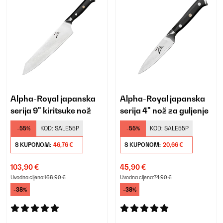
Alpha-Royal japanska
Alpha-Royal japanska
serija 9" kiritsuke nož
serija 4" nož za guljenje
-55%
KOD:
SALE55P
-55%
KOD:
SALE55P
S KUPONOM:
46,76 €
S KUPONOM:
20,66 €
103,90 €
45,90 €
Uvodna cijena:
168,90 €
Uvodna cijena:
74,90 €
-38%
-38%