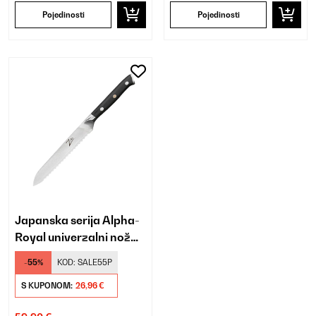
Pojedinosti
Pojedinosti
Japanska serija Alpha-
Royal univerzalni nož
od 5,5"
-55%
KOD:
SALE55P
S KUPONOM:
26,96 €