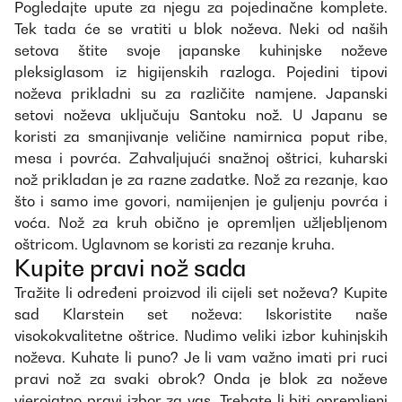
Pogledajte upute za njegu za pojedinačne komplete.
Tek tada će se vratiti u blok noževa. Neki od naših
setova štite svoje japanske kuhinjske noževe
pleksiglasom iz higijenskih razloga. Pojedini tipovi
noževa prikladni su za različite namjene. Japanski
setovi noževa uključuju Santoku nož. U Japanu se
koristi za smanjivanje veličine namirnica poput ribe,
mesa i povrća. Zahvaljujući snažnoj oštrici, kuharski
nož prikladan je za razne zadatke. Nož za rezanje, kao
što i samo ime govori, namijenjen je guljenju povrća i
voća. Nož za kruh obično je opremljen užljebljenom
oštricom. Uglavnom se koristi za rezanje kruha.
Kupite pravi nož sada
Tražite li određeni proizvod ili cijeli set noževa? Kupite
sad Klarstein set noževa: Iskoristite naše
visokokvalitetne oštrice. Nudimo veliki izbor kuhinjskih
noževa. Kuhate li puno? Je li vam važno imati pri ruci
pravi nož za svaki obrok? Onda je blok za noževe
vjerojatno pravi izbor za vas. Trebate li biti opremljeni