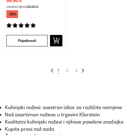
59,90 €
Uvodna cijena:
88,90 €
-32%
Pojedinosti
1
2
3
Kuhinjski noževi: svestran izbor za različite namjene
Naš asortiman noževa u trgovini Klarstein
Kvalitetni kuhinjski noževi i njihove posebne značajke
Kupite pravi nož sada