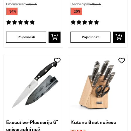
Uvodna cijena:
78,90 €
Uvodna cijena:
52,90 €
-34%
-26%
Pojedinosti
Pojedinosti
Executive-Plus serija 6"
Katana 8 set noževa
univerzalni nož