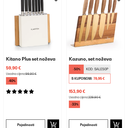
Kitano Plus set noževa
Kazuno, set noževa
59,90 €
-50%
KOD:
SALE50P
Uvodna cijena:
99,90 €
S KUPONOM:
76,95 €
-40%
153,90 €
Uvodna cijena:
229,90 €
-33%
Pojedinosti
Pojedinosti