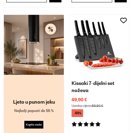
Kissaki 7-dijelni set
noževa
49,90 €
Ljeto u punom jeku
Uvodna cijena:
89,90 €
Najbolji popusti do 55 %
-44%
Kupite sada