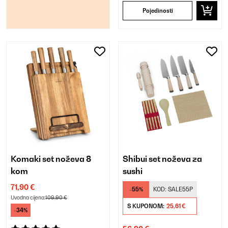
Pojedinosti
Komaki set noževa 8
Shibui set noževa za
kom
sushi
71,90 €
-55%
KOD:
SALE55P
Uvodna cijena:
109,90 €
S KUPONOM:
25,61 €
-34%