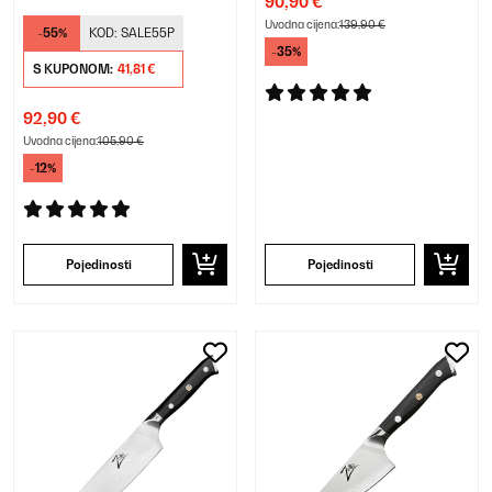
90,90 €
Uvodna cijena:
139,90 €
-55%
KOD:
SALE55P
-35%
S KUPONOM:
41,81 €
92,90 €
Uvodna cijena:
105,90 €
-12%
Pojedinosti
Pojedinosti