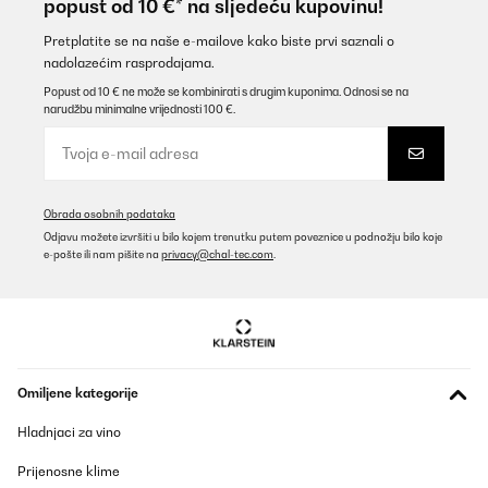
popust od 10 €* na sljedeću kupovinu!
Pretplatite se na naše e-mailove kako biste prvi saznali o
nadolazećim rasprodajama.
Popust od 10 € ne može se kombinirati s drugim kuponima. Odnosi se na
narudžbu minimalne vrijednosti 100 €.
Obrada osobnih podataka
Odjavu možete izvršiti u bilo kojem trenutku putem poveznice u podnožju bilo koje
e-pošte ili nam pišite na
privacy@chal-tec.com
.
Omiljene kategorije
Hladnjaci za vino
Prijenosne klime