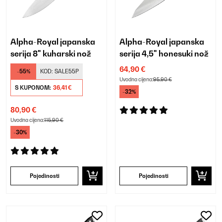
Alpha-Royal japanska
Alpha-Royal japanska
serija 8" kuharski nož
serija 4,5" honesuki nož
64,90 €
-55%
KOD:
SALE55P
Uvodna cijena:
95,90 €
S KUPONOM:
36,41 €
-32%
80,90 €
Uvodna cijena:
115,90 €
-30%
Pojedinosti
Pojedinosti