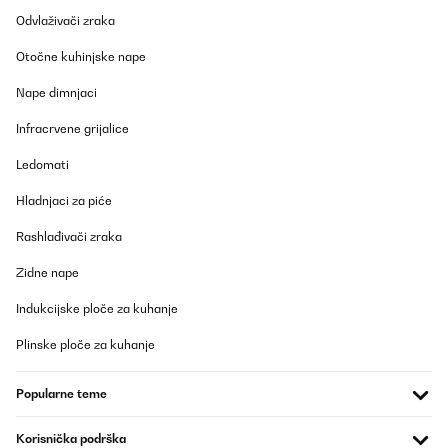
Odvlaživači zraka
Otočne kuhinjske nape
Nape dimnjaci
Infracrvene grijalice
Ledomati
Hladnjaci za piće
Rashlađivači zraka
Zidne nape
Indukcijske ploče za kuhanje
Plinske ploče za kuhanje
Popularne teme
Korisnička podrška