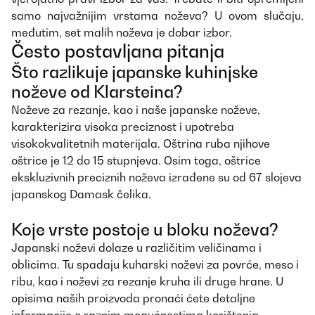
samo najvažnijim vrstama noževa? U ovom slučaju,
međutim, set malih noževa je dobar izbor.
Često postavljana pitanja
Što razlikuje japanske kuhinjske
noževe od Klarsteina?
Noževe za rezanje, kao i naše japanske noževe,
karakterizira visoka preciznost i upotreba
visokokvalitetnih materijala. Oštrina ruba njihove
oštrice je 12 do 15 stupnjeva. Osim toga, oštrice
ekskluzivnih preciznih noževa izrađene su od 67 slojeva
japanskog Damask čelika.
Koje vrste postoje u bloku noževa?
Japanski noževi dolaze u različitim veličinama i
oblicima. Tu spadaju kuharski noževi za povrće, meso i
ribu, kao i noževi za rezanje kruha ili druge hrane. U
opisima naših proizvoda pronaći ćete detaljne