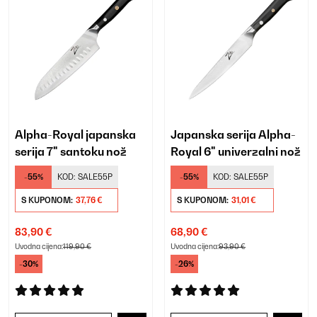
Alpha-Royal japanska
Japanska serija Alpha-
serija 7" santoku nož
Royal 6" univerzalni nož
-55%
KOD:
SALE55P
-55%
KOD:
SALE55P
S KUPONOM:
37,76 €
S KUPONOM:
31,01 €
83,90 €
68,90 €
Uvodna cijena:
119,90 €
Uvodna cijena:
93,90 €
-30%
-26%