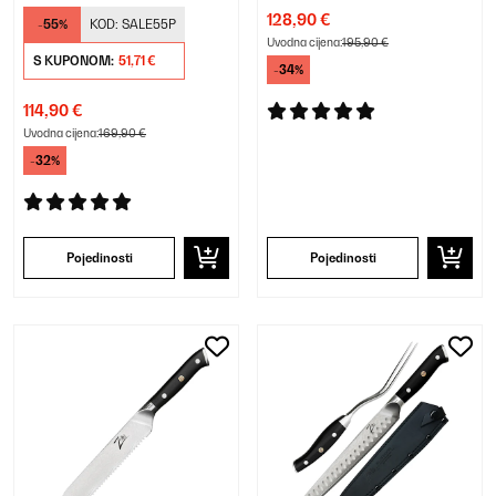
128,90 €
-55%
KOD:
SALE55P
Uvodna cijena:
195,90 €
S KUPONOM:
51,71 €
-34%
114,90 €
Uvodna cijena:
169,90 €
-32%
Pojedinosti
Pojedinosti