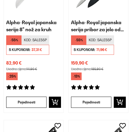
Alpha-Royal japanska
Alpha-Royal japanska
serija 8" nož za kruh
serija pribor za jelo od
10 "
-55%
KOD:
SALE55P
-55%
KOD:
SALE55P
S KUPONOM:
37,31 €
S KUPONOM:
71,96 €
82,90 €
159,90 €
Uvodna cijena:
111,90 €
Uvodna cijena:
185,90 €
-25%
-13%
Pojedinosti
Pojedinosti