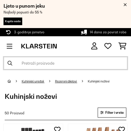
Ljeto u punom jeku
Najbolji popusti do 55 %
Kupite sada
3-godišnje jamstvo
14 dana za povrat robe
Kuhinjski uređaji
Rezervni dijelovi
Kuhinjski noževi
Kuhinjski noževi
Filter i vrsta
50 Proizvod