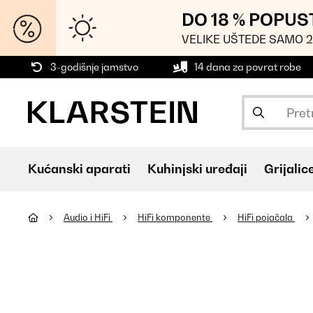
DO 18 % POPUS
VELIKE UŠTEDE SAMO 2
3-godišnje jamstvo
14 dana za povrat robe
Kućanski aparati
Kuhinjski uređaji
Grijalic
Audio i HiFi
HiFi komponente
HiFi pojačala