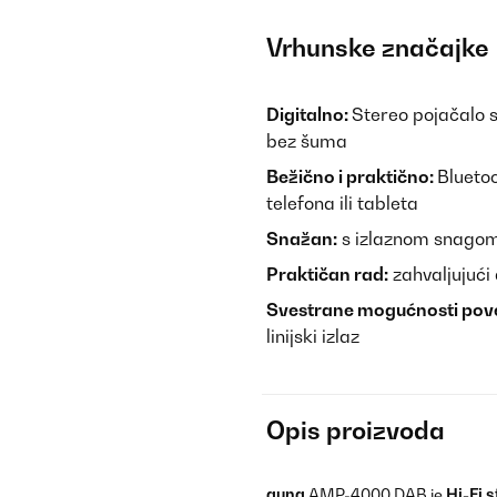
Vrhunske značajke
Digitalno:
Stereo pojačalo 
bez šuma
Bežično i praktično:
Blueto
telefona ili tableta
Snažan:
s izlaznom snago
Praktičan rad:
zahvaljujući
Svestrane mogućnosti pov
linijski izlaz
Opis proizvoda
auna
AMP-4000 DAB je
Hi-Fi 