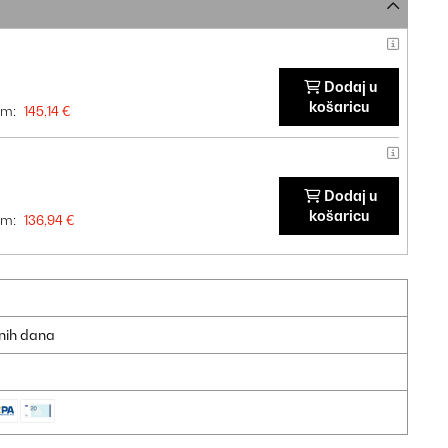
Dodaj u
košaricu
om:
145,14 €
Dodaj u
košaricu
om:
136,94 €
dnih dana