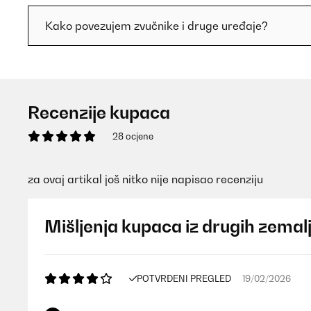
Kako povezujem zvučnike i druge uređaje?
Recenzije kupaca
28 ocjene
za ovaj artikal još nitko nije napisao recenziju
Mišljenja kupaca iz drugih zemal
POTVRĐENI PREGLED
19/02/2026