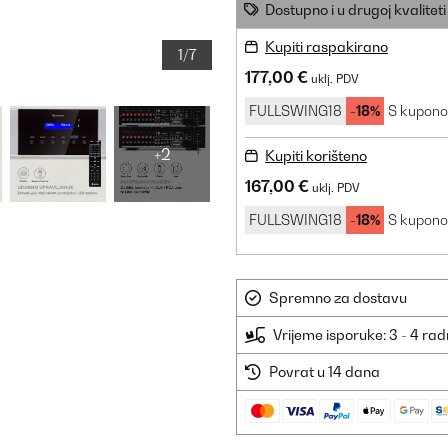
Dostupno i u drugoj kvaliteti
Kupiti raspakirano
1/7
177,00 €
uklj. PDV
FULLSWING18
-18%
S kupon
+2
Kupiti korišteno
167,00 €
uklj. PDV
FULLSWING18
-18%
S kupon
Spremno za dostavu
Vrijeme isporuke: 3 - 4 ra
Povrat u 14 dana