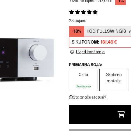
-7%
Uvodna cijena:
212,00 €
28 ocjene
-18%
KOD:
FULLSWING18
S KUPONOM:
161,46 €
Uvjeti korištenja
PRIMARNA BOJA:
Crna
Srebrna
metalik
Dostupno
Što znače statusi?