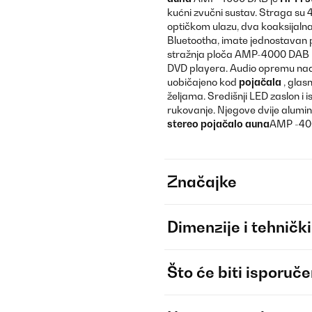
kućni zvučni sustav. Straga su
optičkom ulazu, dva koaksijaln
Bluetootha, imate jednostavan 
stražnja ploča AMP-4000 DAB ima
DVD playera. Audio opremu nado
uobičajeno kod
pojačala
, glas
željama. Središnji LED zaslon i 
rukovanje. Njegove dvije alumin
stereo pojačalo
auna
AMP -400
Značajke
Dimenzije i tehnički
Što će biti isporuč