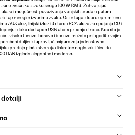
 4 zone zvučnika, svaka snage 100 W RMS. Zahvaljujući
a ulaza i mogućnosti povezivanja vanjskih uređaja putem
pristup mnogim izvorima zvuka. Osim toga, dobro opremljena
 AUX ulaz, linijski izlaz i 3 stereo RCA ulaza za spajanje CD i
punjuje lako dostupan USB utor s prednje strane. Kao što je
noću, visoke tonove, basove i basove možete prilagoditi svojim
isporučeni daljinski upravljač osiguravaju jednostavno
ijske prednje ploče stvaraju diskretan naglasak i čine da
0 DAB izgleda elegantno i moderno.
 detalji
eno