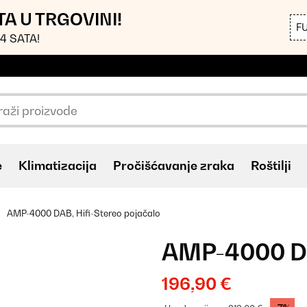
TA U TRGOVINI!
F
4 SATA!
e
Klimatizacija
Pročišćavanje zraka
Roštilji
AMP-4000 DAB, Hifi-Stereo pojačalo
AMP-4000 DA
196,90 €