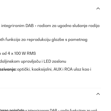
s integriranim DAB + radiom za ugodno slušanje radija
oth funkcija za reprodukciju glazbe s pametnog
m od 4 x 100 W RMS
 daljinskom upravljaču i LED zaslonu
ezivanja:
optički, koaksijalni, AUX i RCA ulaz kao i
stereo pojačalo
s integriranom DAB + radio funkcijom za vaš