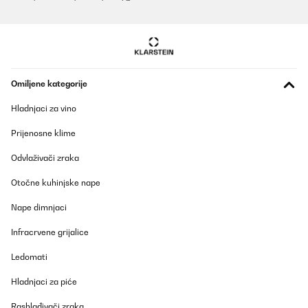
Omiljene kategorije
Hladnjaci za vino
Prijenosne klime
Odvlaživači zraka
Otočne kuhinjske nape
Nape dimnjaci
Infracrvene grijalice
Ledomati
Hladnjaci za piće
Rashlađivači zraka