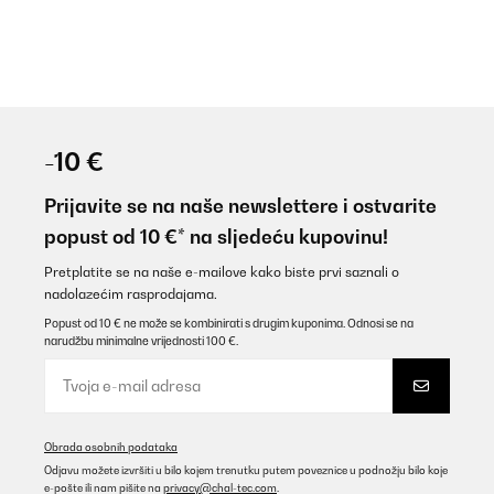
-10 €
Prijavite se na naše newslettere i ostvarite
popust od 10 €* na sljedeću kupovinu!
Pretplatite se na naše e-mailove kako biste prvi saznali o
nadolazećim rasprodajama.
Popust od 10 € ne može se kombinirati s drugim kuponima. Odnosi se na
narudžbu minimalne vrijednosti 100 €.
Obrada osobnih podataka
Odjavu možete izvršiti u bilo kojem trenutku putem poveznice u podnožju bilo koje
e-pošte ili nam pišite na
privacy@chal-tec.com
.