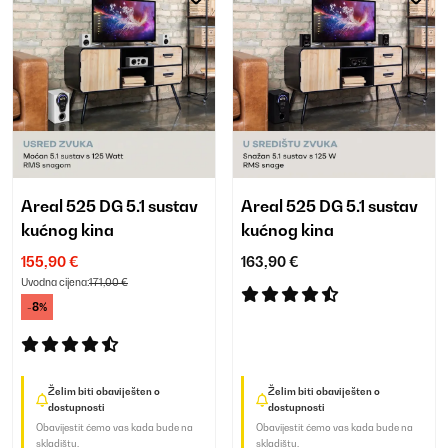
Areal 525 DG 5.1 sustav
Areal 525 DG 5.1 sustav
kućnog kina
kućnog kina
155,90 €
163,90 €
Uvodna cijena:
171,00 €
-8%
Želim biti obaviješten o
Želim biti obaviješten o
dostupnosti
dostupnosti
Obavijestit ćemo vas kada bude na
Obavijestit ćemo vas kada bude na
skladištu.
skladištu.