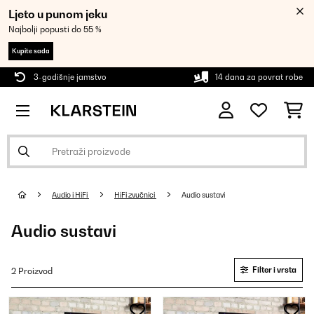
Ljeto u punom jeku
Najbolji popusti do 55 %
Kupite sada
3-godišnje jamstvo
14 dana za povrat robe
Audio i HiFi
HiFi zvučnici
Audio sustavi
Audio sustavi
Filter i vrsta
2 Proizvod