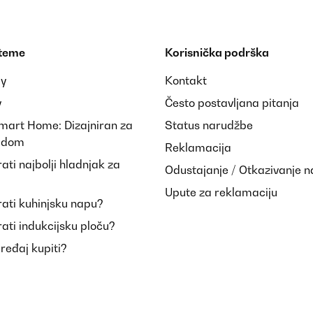
 teme
Korisnička podrška
ay
Kontakt
y
Često postavljana pitanja
Smart Home: Dizajniran za
Status narudžbe
i dom
Reklamacija
ti najbolji hladnjak za
Odustajanje / Otkazivanje 
Upute za reklamaciju
ati kuhinjsku napu?
ati indukcijsku ploču?
uređaj kupiti?