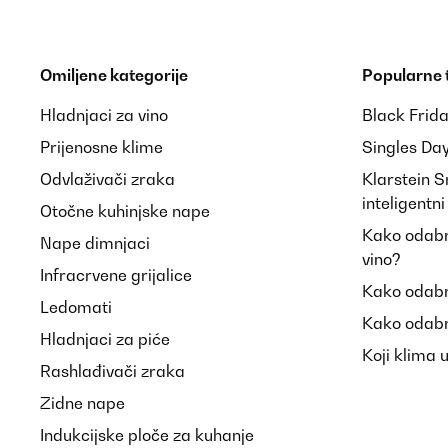
Omiljene kategorije
Popularne
Hladnjaci za vino
Black Frid
Prijenosne klime
Singles Da
Odvlaživači zraka
Klarstein 
inteligentn
Otočne kuhinjske nape
Kako odabra
Nape dimnjaci
vino?
Infracrvene grijalice
Kako odabr
Ledomati
Kako odabr
Hladnjaci za piće
Koji klima 
Rashlađivači zraka
Zidne nape
Indukcijske ploče za kuhanje