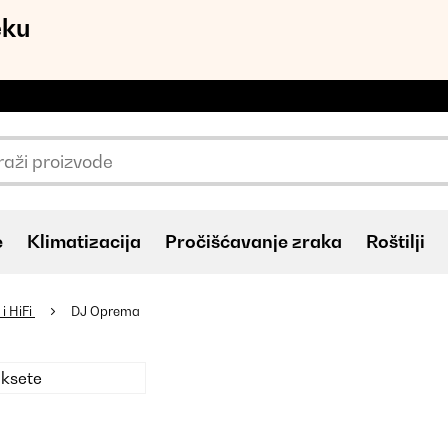
eku
e
Klimatizacija
Pročišćavanje zraka
Roštilji
i HiFi
DJ Oprema
ksete