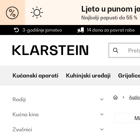
Ljeto u punom j
Najbolji popusti do 55 %
3-godišnje jamstvo
14 dana za povrat robe
Kućanski aparati
Kuhinjski uređaji
Grijalic
Audio 
Radiji
Kućna kina
Mi
Zvučnici