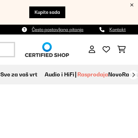
Kupite sada
Često postavljana pitanja
Kontakt
Sve za vaš vrt
Audio i HiFi
Rasprodaja
Novo
Raspa