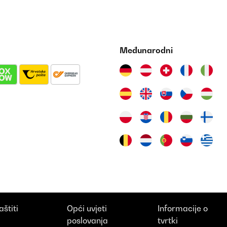
Međunarodni
aštiti
Opći uvjeti
Informacije o
i
poslovanja
tvrtki