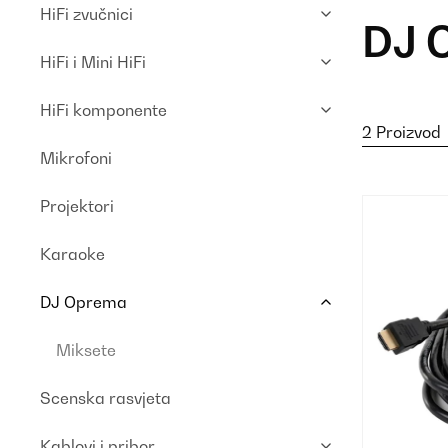
HiFi zvučnici
DJ 
HiFi i Mini HiFi
HiFi komponente
2 Proizvod
Mikrofoni
Projektori
Karaoke
DJ Oprema
Miksete
Scenska rasvjeta
Kablovi i pribor