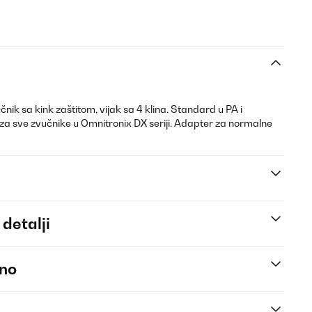
nik sa kink zaštitom, vijak sa 4 klina. Standard u PA i
 za sve zvučnike u Omnitronix DX seriji. Adapter za normalne
 detalji
eno