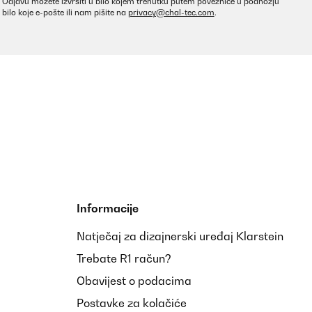
Odjavu možete izvršiti u bilo kojem trenutku putem poveznice u podnožju
bilo koje e-pošte ili nam pišite na
privacy@chal-tec.com
.
Informacije
Natječaj za dizajnerski uređaj Klarstein
Trebate R1 račun?
Obavijest o podacima
Postavke za kolačiće