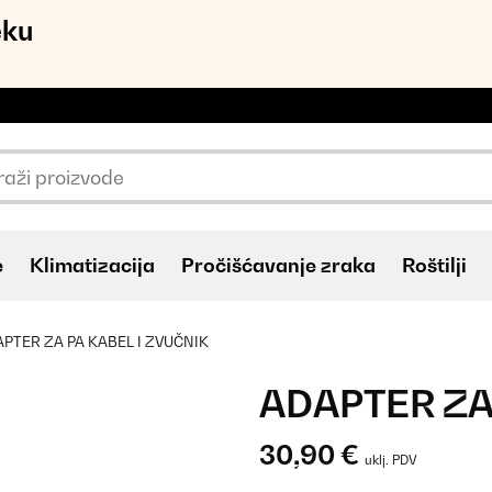
eku
e
Klimatizacija
Pročišćavanje zraka
Roštilji
PTER ZA PA KABEL I ZVUČNIK
ADAPTER ZA
30,90 €
uklj. PDV