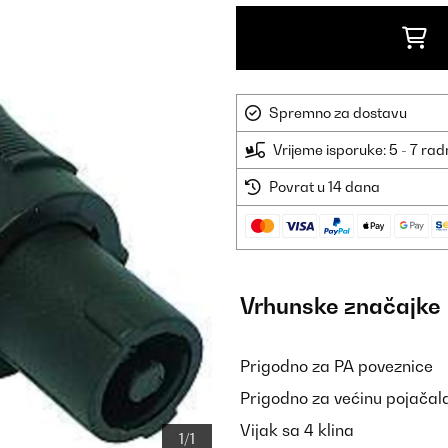
Spremno za dostavu
Vrijeme isporuke: 5 - 7 ra
Povrat u 14 dana
Vrhunske značajke
Prigodno za PA poveznice
Prigodno za većinu pojačala
Vijak sa 4 klina
1/1