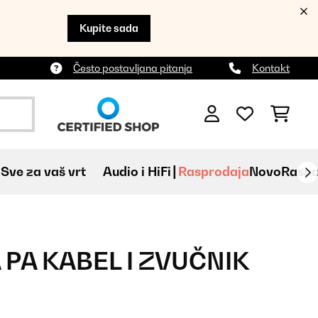
Kupite sada
Često postavljana pitanja
Kontakt
Sve za vaš vrt
Audio i HiFi
Rasprodaja
Novo
Raspa
 PA KABEL I ZVUČNIK