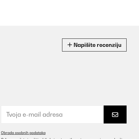
Napišite recenziju
Obrada osobnih podataka