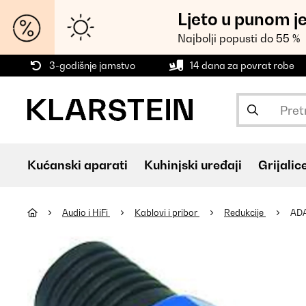
Ljeto u punom j
Najbolji popusti do 55 %
3-godišnje jamstvo
14 dana za povrat robe
Kućanski aparati
Kuhinjski uređaji
Grijalic
Audio i HiFi
Kablovi i pribor
Redukcije
ADA