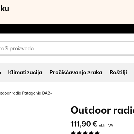
eku
e
Klimatizacija
Pročišćavanje zraka
Roštilji
tdoor radio Patagonia DAB+
Outdoor rad
111,90 €
uklj. PDV