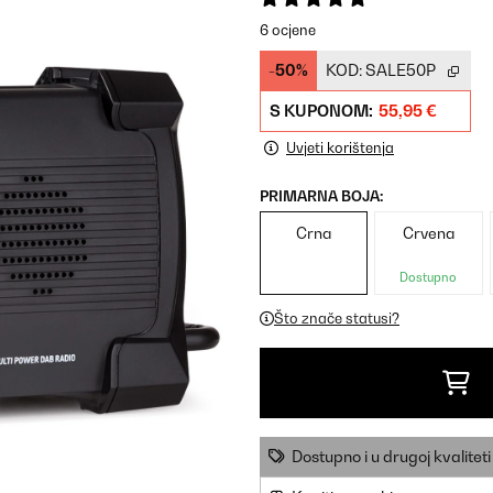
6 ocjene
-50%
KOD:
SALE50P
S KUPONOM:
55,95 €
Uvjeti korištenja
PRIMARNA BOJA:
Crna
Crvena
Dostupno
Što znače statusi?
Dostupno i u drugoj kvaliteti