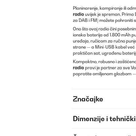
Planinarenje, kampiranje ili odm
radio
uvijek je spreman. Prima 
za DAB i FM) možete pohraniti sve
Ono što ovaj radio čini posebnim
ionska baterija od 1.800 mAh pu
uređaja, ručicom za ručno punjen
strane — a Mini-USB kabel već s
praktičan sat, ugrađenu baterijsk
Kompaktno, robusno i zaštićeno
radio
pravi je partner za sve V
popratite omiljenom glazbom — 
Značajke
Dimenzije i tehnički