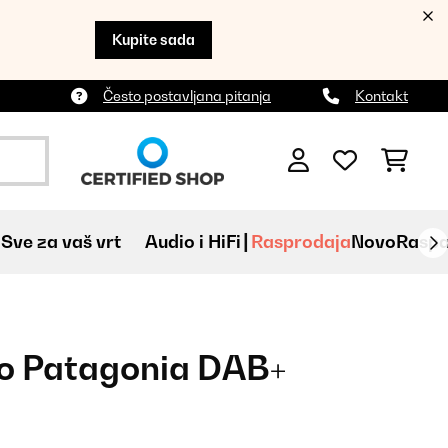
Kupite sada
Često postavljana pitanja
Kontakt
Sve za vaš vrt
Audio i HiFi
Rasprodaja
Novo
Raspa
io Patagonia DAB+