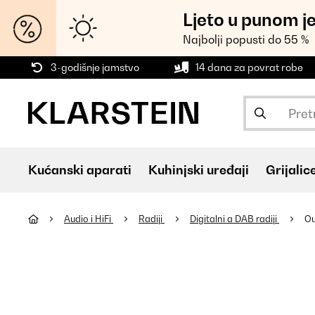
Ljeto u punom j
Najbolji popusti do 55 %
3-godišnje jamstvo
14 dana za povrat robe
Kućanski aparati
Kuhinjski uređaji
Grijalic
Audio i HiFi
Radiji
Digitalni a DAB radiji
Ou