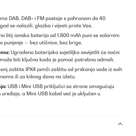
ima DAB, DAB+ i FM postaje s pohranom do 40
d se nalazili, glazba i vijesti prate Vas.
 litij-ionska baterija od 1.800 mAh puni se solarnim
o punjenje — bez utičnice, bez brige.
jama:
Ugrađena baterijska svjetiljka osvijetlit će noćni
može biti ključna kada je pomoć potrebna odmah.
nj zaštite IPX4 jamči zaštitu od prskanja vode iz svih
nama ili za kišnog dana na izletu.
ja:
USB i Mini-USB priključci sa strane omogućuju
h uređaja, a Mini-USB kabel već je uključen u