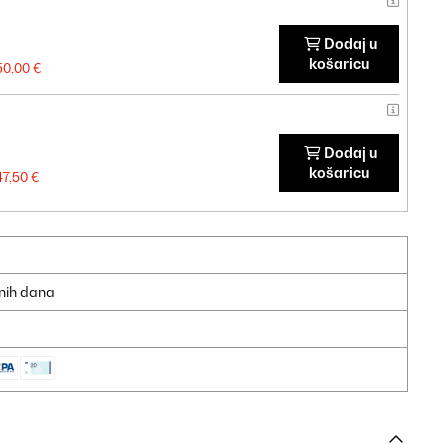
Dodaj u
košaricu
50,00 €
Dodaj u
košaricu
47,50 €
dnih dana