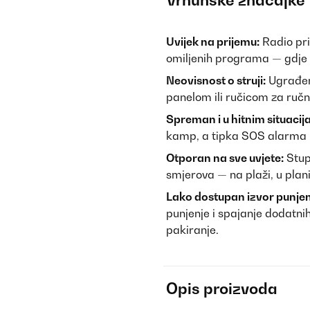
Vrhunske značajke
Uvijek na prijemu:
Radio pr
omiljenih programa — gdje go
Neovisnost o struji:
Ugrađena
panelom ili ručicom za ručn
Spreman i u hitnim situaci
kamp, a tipka SOS alarma 
Otporan na sve uvjete:
Stupa
smjerova — na plaži, u plani
Lako dostupan izvor punjen
punjenje i spajanje dodatni
pakiranje.
Opis proizvoda