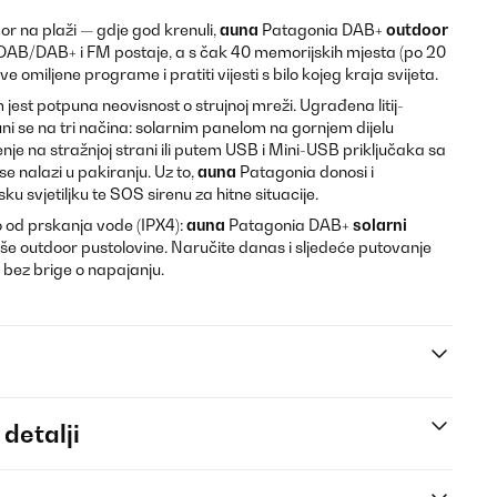
or na plaži — gdje god krenuli,
auna
Patagonia DAB+
outdoor
DAB/DAB+ i FM postaje, a s čak 40 memorijskih mjesta (po 20
 omiljene programe i pratiti vijesti s bilo kojeg kraja svijeta.
 jest potpuna neovisnost o strujnoj mreži. Ugrađena litij-
ni se na tri načina: solarnim panelom na gornjem dijelu
je na stražnjoj strani ili putem USB i Mini-USB priključaka sa
e nalazi u pakiranju. Uz to,
auna
Patagonia donosi i
u svjetiljku te SOS sirenu za hitne situacije.
 od prskanja vode (IPX4):
auna
Patagonia DAB+
solarni
aše outdoor pustolovine. Naručite danas i sljedeće putovanje
bez brige o napajanju.
 detalji