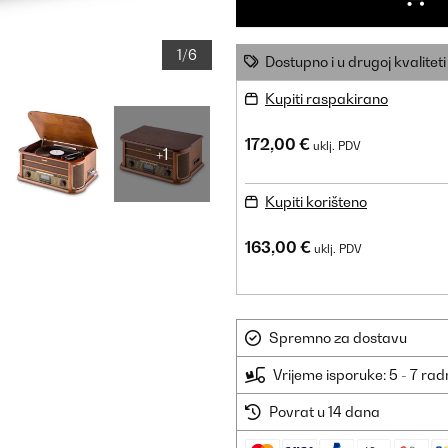
1/6
Dostupno i u drugoj kvaliteti
Kupiti raspakirano
172,00 €
uklj. PDV
+1
Kupiti korišteno
163,00 €
uklj. PDV
Spremno za dostavu
Vrijeme isporuke: 5 - 7 ra
Povrat u 14 dana