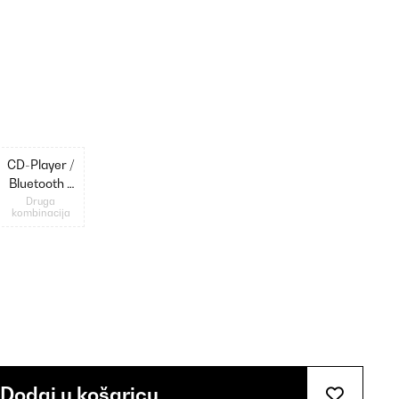
CD-Player /
Bluetooth /
DAB Radio
Druga
kombinacija
Dodaj u košaricu