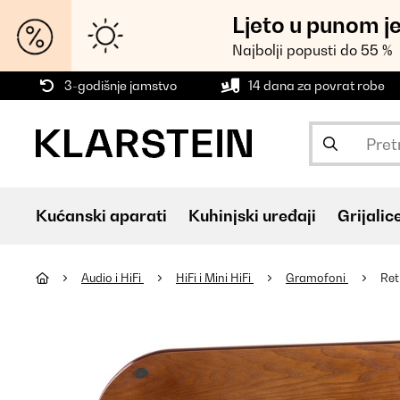
Ljeto u punom j
Najbolji popusti do 55 %
3-godišnje jamstvo
14 dana za povrat robe
Kućanski aparati
Kuhinjski uređaji
Grijalic
Audio i HiFi
HiFi i Mini HiFi
Gramofoni
Ret