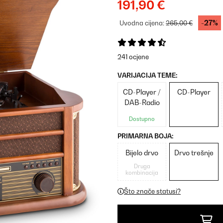
191,90 €
-27%
Uvodna cijena:
265,00 €
241 ocjene
VARIJACIJA TEME:
CD-Player /
CD-Player
DAB-Radio
Dostupno
PRIMARNA BOJA:
Bijelo drvo
Drvo trešnje
Druga
kombinacija
Što znače statusi?