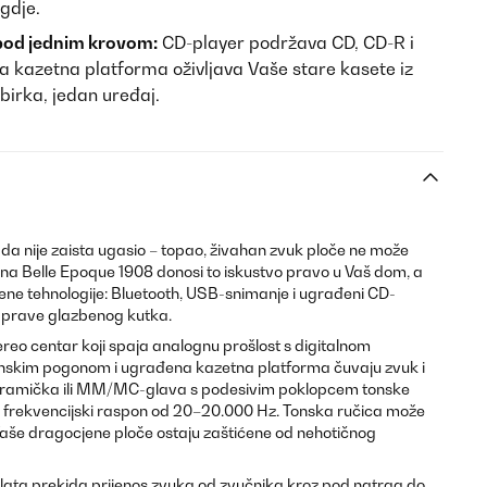
ugdje.
 pod jednim krovom:
CD-player podržava CD, CD-R i
kazetna platforma oživljava Vaše stare kasete iz
birka, jedan uređaj.
kada nije zaista ugasio – topao, živahan zvuk ploče ne može
una Belle Epoque 1908 donosi to iskustvo pravo u Vaš dom, a
ene tehnologije: Bluetooth, USB-snimanje i ugrađeni CD-
 prave glazbenog kutka.
ereo centar koji spaja analognu prošlost s digitalnom
skim pogonom i ugrađena kazetna platforma čuvaju zvuk i
 keramička ili MM/MC-glava s podesivim poklopcem tonske
bova frekvencijski raspon od 20–20.000 Hz. Tonska ručica može
– Vaše dragocjene ploče ostaju zaštićene od nehotičnog
plata prekida prijenos zvuka od zvučnika kroz pod natrag do