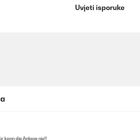
Uvjeti isporuke
ja
ür kann die Anlage nix!!