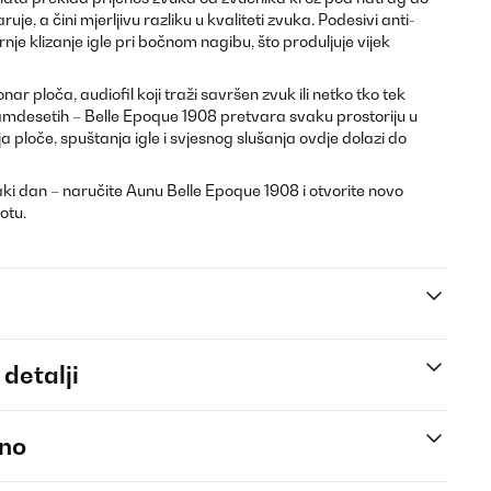
ruje, a čini mjerljivu razliku u kvaliteti zvuka. Podesivi anti-
je klizanje igle pri bočnom nagibu, što produljuje vijek
nar ploča, audiofil koji traži savršen zvuk ili netko tko tek
amdesetih – Belle Epoque 1908 pretvara svaku prostoriju u
a ploče, spuštanja igle i svjesnog slušanja ovdje dolazi do
i dan – naručite Aunu Belle Epoque 1908 i otvorite novo
otu.
 detalji
eno