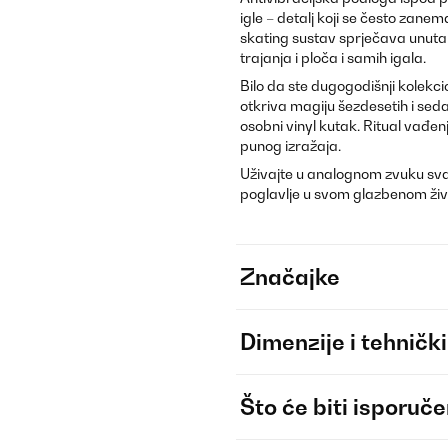
igle – detalj koji se često zanema
skating sustav sprječava unutarn
trajanja i ploča i samih igala.
Bilo da ste dugogodišnji kolekcio
otkriva magiju šezdesetih i sed
osobni vinyl kutak. Ritual vađenj
punog izražaja.
Uživajte u analognom zvuku svak
poglavlje u svom glazbenom živ
Značajke
Dimenzije i tehnički
Što će biti isporuč