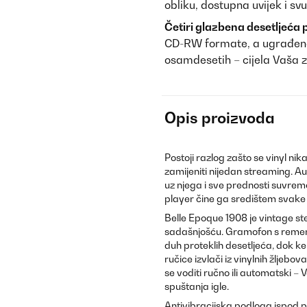
obliku, dostupna uvijek i sv
Četiri glazbena desetljeća
CD-RW formate, a ugrađena 
osamdesetih – cijela Vaša z
Opis proizvoda
Postoji razlog zašto se vinyl ni
zamijeniti nijedan streaming. A
uz njega i sve prednosti suvrem
player čine ga središtem svake
Belle Epoque 1908 je vintage st
sadašnjošću. Gramofon s remen
duh proteklih desetljeća, dok
ručice izvlači iz vinylnih žlje
se voditi ručno ili automatski 
spuštanja igle.
Antivibracijska podloga ispod 