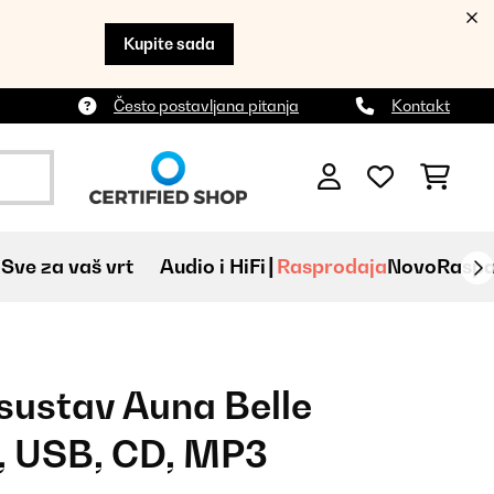
Kupite sada
Često postavljana pitanja
Kontakt
Sve za vaš vrt
Audio i HiFi
Rasprodaja
Novo
Raspa
 sustav Auna Belle
, USB, CD, MP3