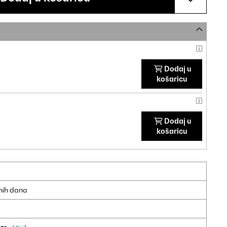
Dodaj u
košaricu
Dodaj u
košaricu
dnih dana