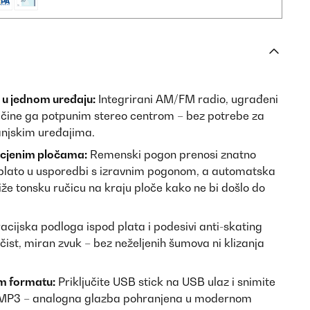
 u jednom uređaju:
Integrirani AM/FM radio, ugrađeni
a čine ga potpunim stereo centrom – bez potrebe za
anjskim uređajima.
cjenim pločama:
Remenski pogon prenosi znatno
plato u usporedbi s izravnim pogonom, a automatska
iže tonsku ručicu na kraju ploče kako ne bi došlo do
acijska podloga ispod plata i podesivi anti-skating
čist, miran zvuk – bez neželjenih šumova ni klizanja
m formatu:
Priključite USB stick na USB ulaz i snimite
o MP3 – analogna glazba pohranjena u modernom