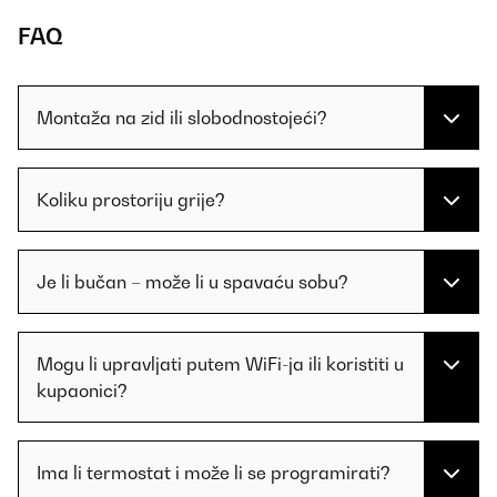
FAQ
Montaža na zid ili slobodnostojeći?
Koliku prostoriju grije?
Je li bučan – može li u spavaću sobu?
Mogu li upravljati putem WiFi-ja ili koristiti u
kupaonici?
Ima li termostat i može li se programirati?