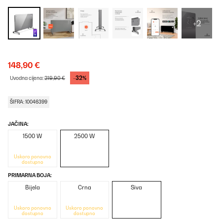
+2
148,90 €
-32%
Uvodna cijena:
219,90 €
ŠIFRA: 10046399
JAČINA:
1500 W
2500 W
Uskoro ponovno
dostupno
PRIMARNA BOJA:
Bijela
Crna
Siva
Uskoro ponovno
Uskoro ponovno
dostupno
dostupno