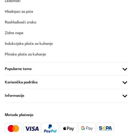
Ledomati
einfach. Absolute Kaufempfehlung, habe bereits 3 Geräte im
Einsatz.
Hladnjaci za piće
Amazon-Benutzer
Rashlađivači zraka
Prevedi
Zidne nape
POTVRĐENI PREGLED
Indukcijske ploče za kuhanje
10/11/2025
Plinske ploče za kuhanje
Pedí el calefactor Klarstein Bansin de 2500 vatios con mucha
ilusión, ya que su elegante diseño y sus funciones inteligentes me
conquistaron de inmediato. Y debo decir: ¡En muchos sentidos,
Popularne teme
es un producto fantástico que cumple con lo prometido!Lo que
más me gustó:Diseño y calidad: El aparato tiene un aspecto
simplemente impresionante. El frontal de cristal y sus líneas
Korisnička podrška
estilizadas son realmente llamativos. La fabricación es de
primera calidad y le da a cualquier habitación un toque moderno
al instante.Control inteligente: El control mediante la aplicación
Informacije
es ingenioso y funciona a la perfección. Poder encender el
calefactor de camino a casa es una comodidad
indispensable.Funcionamiento intuitivo: La pantalla táctil es muy
fácil de usar y los distintos modos (especialmente el modo ECO)
Metode plaćanja
están muy bien pensados.Por qué lo devuelvo:Ahora bien, el quid
de la cuestión: El calefactor es potente, pero simplemente era
demasiado para mi habitación. Tengo un edificio antiguo muy
diáfano, con techos altos y más de 50 metros cuadrados, que