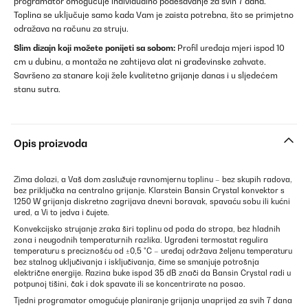
programator omogućuje individualno podešavanje za svih 7 dana.
Toplina se uključuje samo kada Vam je zaista potrebna, što se primjetno
odražava na računu za struju.
Slim dizajn koji možete ponijeti sa sobom:
Profil uređaja mjeri ispod 10
cm u dubinu, a montaža ne zahtijeva alat ni građevinske zahvate.
Savršeno za stanare koji žele kvalitetno grijanje danas i u sljedećem
stanu sutra.
Opis proizvoda
Zima dolazi, a Vaš dom zaslužuje ravnomjernu toplinu – bez skupih radova,
bez priključka na centralno grijanje. Klarstein Bansin Crystal konvektor s
1250 W grijanja diskretno zagrijava dnevni boravak, spavaću sobu ili kućni
ured, a Vi to jedva i čujete.
Konvekcijsko strujanje zraka širi toplinu od poda do stropa, bez hladnih
zona i neugodnih temperaturnih razlika. Ugrađeni termostat regulira
temperaturu s preciznošću od ±0,5 °C – uređaj održava željenu temperaturu
bez stalnog uključivanja i isključivanja, čime se smanjuje potrošnja
električne energije. Razina buke ispod 35 dB znači da Bansin Crystal radi u
potpunoj tišini, čak i dok spavate ili se koncentrirate na posao.
Tjedni programator omogućuje planiranje grijanja unaprijed za svih 7 dana