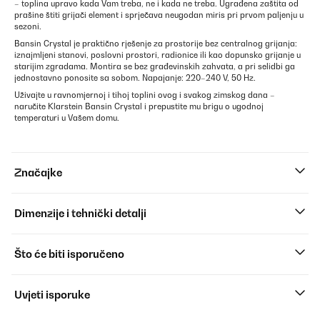
– toplina upravo kada Vam treba, ne i kada ne treba. Ugrađena zaštita od
prašine štiti grijači element i sprječava neugodan miris pri prvom paljenju u
sezoni.
Bansin Crystal je praktično rješenje za prostorije bez centralnog grijanja:
iznajmljeni stanovi, poslovni prostori, radionice ili kao dopunsko grijanje u
starijim zgradama. Montira se bez građevinskih zahvata, a pri selidbi ga
jednostavno ponosite sa sobom. Napajanje: 220–240 V, 50 Hz.
Uživajte u ravnomjernoj i tihoj toplini ovog i svakog zimskog dana –
naručite Klarstein Bansin Crystal i prepustite mu brigu o ugodnoj
temperaturi u Vašem domu.
Značajke
Dimenzije i tehnički detalji
Što će biti isporučeno
Uvjeti isporuke