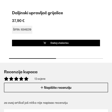
Daljinski upravljač grijalice
No
37,90 €
24
ŠIFRA: 10048219
ŠI
Dodaj u košaricu
Recenzije kupaca
12 ocjene
Napišite recenziju
za ovaj artikal još nitko nije napisao recenziju