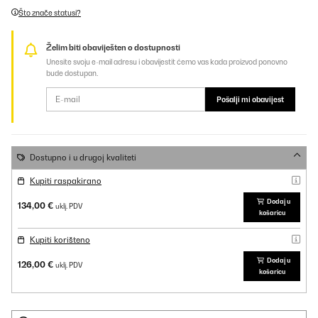
Što znače statusi?
Želim biti obaviješten o dostupnosti
Unesite svoju e-mail adresu i obavijestit ćemo vas kada proizvod ponovno
bude dostupan.
Pošalji mi obavijest
Dostupno i u drugoj kvaliteti
Kupiti raspakirano
Dodaj u
134,00 €
uklj. PDV
košaricu
Kupiti korišteno
Dodaj u
126,00 €
uklj. PDV
košaricu