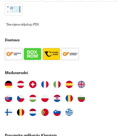
suele ser difícil de calentar.Aunque el Bansin hizo lo posible y sin
duda funcionaría de maravilla en habitaciones más pequeñas o
en edificios nuevos mejor aislados, en mi caso concreto no logró
alcanzar la temperatura confortable que deseaba en ese espacio
tan grande. Es perfecto para habitaciones de tamaño normal o
* Sve cijene uključuju PDV.
como calefacción complementaria, pero para el vestíbulo de mi
edificio antiguo, lamentablemente tengo que buscar una solución
aún más potente.Conclusión:Es una verdadera lástima, porque
Dostava
devuelvo el aparato con mucha pena. El Klarstein Bansin es un
dispositivo de alta calidad, elegante e ingenioso. Para el usuario
doméstico medio, es una compra imprescindible. Personalmente,
necesito un aparato con aún más potencia para mis necesidades
específicas. Sin embargo, ¡fue una gran experiencia y un
producto fantástico!
Međunarodni
Usuario/a de amazon
Prevedi
POTVRĐENI PREGLED
04/11/2025
Brilliant. This is now my third. Works wonders in heating up a
room. Have not tried the WiFi option.
Amazon user
Preuzmite aplikaciju Klarstein