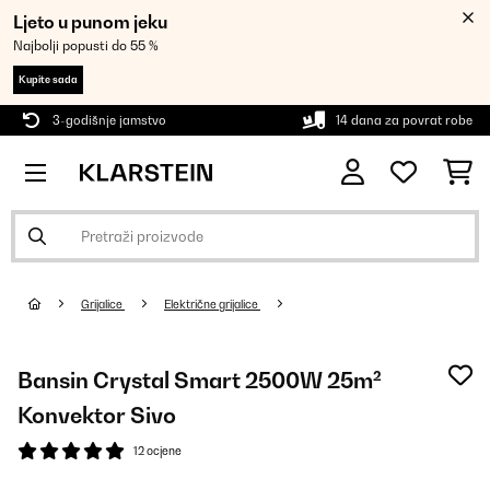
Ljeto u punom jeku
Najbolji popusti do 55 %
Kupite sada
3-godišnje jamstvo
14 dana za povrat robe
Grijalice
Električne grijalice
Bansin Crystal Smart 2500W 25m²
Konvektor Sivo
12 ocjene