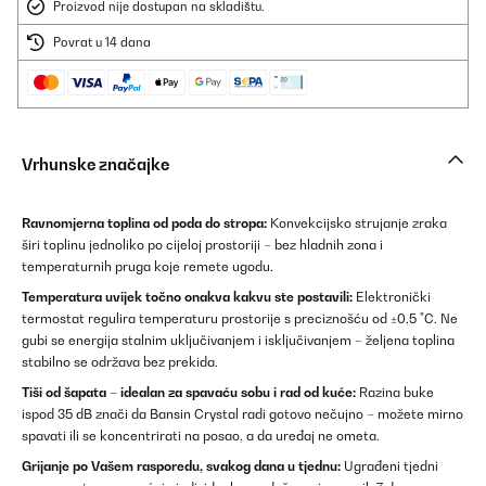
Proizvod nije dostupan na skladištu.
Povrat u 14 dana
Vrhunske značajke
Ravnomjerna toplina od poda do stropa:
Konvekcijsko strujanje zraka
širi toplinu jednoliko po cijeloj prostoriji – bez hladnih zona i
temperaturnih pruga koje remete ugodu.
Temperatura uvijek točno onakva kakvu ste postavili:
Elektronički
termostat regulira temperaturu prostorije s preciznošću od ±0,5 °C. Ne
gubi se energija stalnim uključivanjem i isključivanjem – željena toplina
stabilno se održava bez prekida.
Tiši od šapata – idealan za spavaću sobu i rad od kuće:
Razina buke
ispod 35 dB znači da Bansin Crystal radi gotovo nečujno – možete mirno
spavati ili se koncentrirati na posao, a da uređaj ne ometa.
Grijanje po Vašem rasporedu, svakog dana u tjednu:
Ugrađeni tjedni