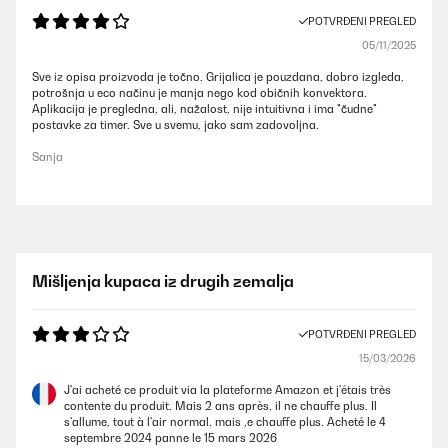
POTVRĐENI PREGLED
05/11/2025
Sve iz opisa proizvoda je točno. Grijalica je pouzdana, dobro izgleda,
potrošnja u eco načinu je manja nego kod običnih konvektora.
Aplikacija je pregledna, ali, nažalost, nije intuitivna i ima "čudne"
postavke za timer. Sve u svemu, jako sam zadovoljna.
Sanja
Mišljenja kupaca iz drugih zemalja
POTVRĐENI PREGLED
15/03/2026
J'ai acheté ce produit via la plateforme Amazon et j'étais très
contente du produit. Mais 2 ans après, il ne chauffe plus. Il
s'allume, tout à l'air normal, mais ,e chauffe plus. Acheté le 4
septembre 2024 panne le 15 mars 2026