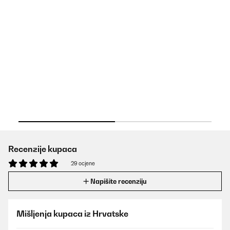
Ma
24
ŠI
Recenzije kupaca
29 ocjene
Napišite recenziju
Mišljenja kupaca iz Hrvatske