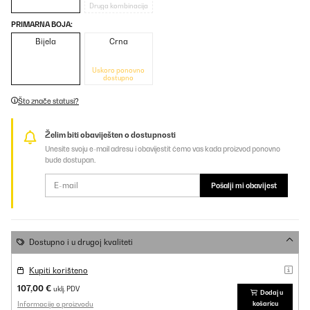
Druga kombinacija
PRIMARNA BOJA:
Bijela
Crna
Uskoro ponovno
dostupno
Što znače statusi?
Želim biti obaviješten o dostupnosti
Unesite svoju e-mail adresu i obavijestit ćemo vas kada proizvod ponovno
bude dostupan.
Pošalji mi obavijest
Dostupno i u drugoj kvaliteti
Kupiti korišteno
107,00 €
uklj. PDV
Dodaj u
Informacije o proizvodu
košaricu