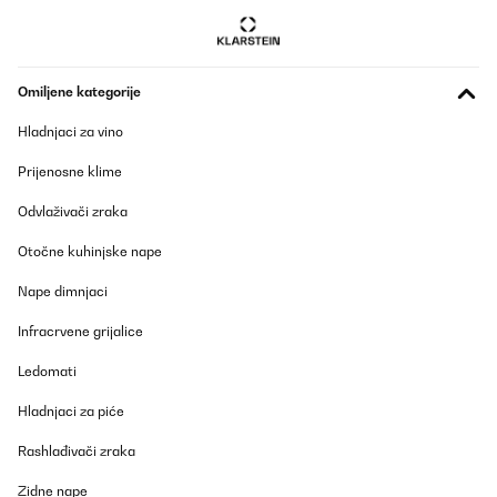
Prevedi
POTVRĐENI PREGLED
Omiljene kategorije
17/01/2026
Hladnjaci za vino
Perfetto!quello che cercavo.Questo radiatore ha 2 potenze:bassa
e alta.Dunque,con potenza bassa(watt minimo 1260,max
Prijenosne klime
1369)collocato nella cucina di una casa degli anni '60 con
appoggio di altre casa di lato sia destro che sinistro e con un
Odvlaživači zraka
alunghezza di mt.4.50x3.00 e di altezza di metri 3 con portas
chiusa raggiunge 18 gradi in circa 40 minuti e raggiunge i 20
gradi in 2 ore e mezzo circa e naturalmente la porta della stanza
Otočne kuhinjske nape
deve rimanere chiusa,poi,se lo metto a potenza alta(quasi 3000
watt) raggiunge i 20 gradi in circa 40 minuti,quindi oggetto molto
Nape dimnjaci
utile almeno per me.Le misurazioni di consumo le ho fatte con
apposito apparecchio,quindi, 1Kw e 20 circa a bassa potenza in 1
Infracrvene grijalice
ora e circa 3 kwatt in 1 ora.Punto negativo:per una normale casa
di 3.3 Kwatt non va bene(io fortunatamente ho portato la
Ledomati
potenza disponibile a 4,5 Kwatt)in quanto alla prima accensione
scatterebbe l'automatico.Se teniamo conto che la mia casa è
degli anni 60,casa singola senza coibentazione,soffitti alti(3
Hladnjaci za piće
metri) direi che questo termosifone per me è al TOP.Lo
ricomprerei?si certo.
Rashlađivači zraka
Utente Amazon
Zidne nape