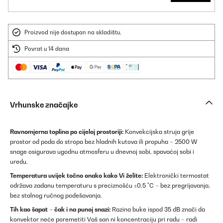
Proizvod nije dostupan na skladištu.
Povrat u 14 dana
Vrhunske značajke
Ravnomjerna toplina po cijeloj prostoriji:
Konvekcijska struja grije
prostor od poda do stropa bez hladnih kutova ili propuha – 2500 W
snage osigurava ugodnu atmosferu u dnevnoj sobi, spavaćoj sobi i
uredu.
Temperatura uvijek točno onako kako Vi želite:
Elektronički termostat
održava zadanu temperaturu s preciznošću ±0,5 °C – bez pregrijavanja,
bez stalnog ručnog podešavanja.
Tih kao šapat – čak i na punoj snazi:
Razina buke ispod 35 dB znači da
konvektor neće poremetiti Vaš san ni koncentraciju pri radu – radi