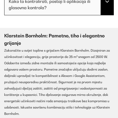
Kako to kontrolirati, postoji li aplikacija ili
glasovna kontrola?
Klarstein Bornholm: Pametno, tiho i elegantno
grijanje
Zakoračite u svijet topline s grijačem Klarstein Bornholm. Dizajniran za
učinkovitost i eleganciju, grije prostorije do 25 m² snagom od 2500 W.
Odaberite između zidne montaže ili samostojeće opcije koja najbolje
odgovara vašem prostoru. Pametne značajke uključuju dodirni zaslon,
daljinski upravljač te kompatibilnost s Alexom i Google Assistantom,
pružajući neusporedivu praktičnost. Sigurnost je na prvom mjestu
zahvaljujući dječjoj zaštiti, zaštiti od pregrijavanja i vodootpornosti za
korištenje u kupaonici. Tiho djelovanje osigurava mirno okruženje, dok
energetski učinkoviti načini rada smanjuju troškove bez kompromisa u
udobnosti. Iskusite savršenu kombinaciju stila i tehnologije uz Klarstein
Bornholm.