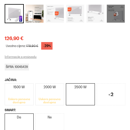
+3
126,90 €
-29%
Uvodna cijena:
179,90 €
Informacije o proizvodu
ŠIFRA: 10045429
JAČINA:
1500 W
2000 W
2500 W
+2
Uskoro ponovno
Uskoro ponovno
dostupno
dostupno
SMART:
Da
Ne