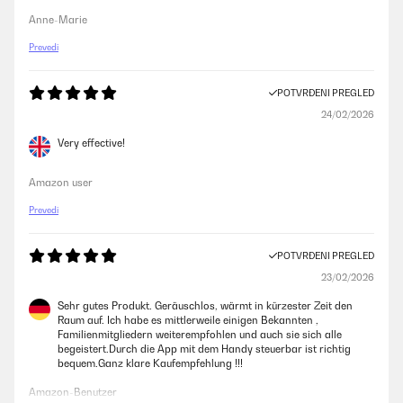
Anne-Marie
Prevedi
POTVRĐENI PREGLED
24/02/2026
Very effective!
Amazon user
Prevedi
POTVRĐENI PREGLED
23/02/2026
Sehr gutes Produkt. Geräuschlos, wärmt in kürzester Zeit den
Raum auf. Ich habe es mittlerweile einigen Bekannten ,
Familienmitgliedern weiterempfohlen und auch sie sich alle
begeistert.Durch die App mit dem Handy steuerbar ist richtig
bequem.Ganz klare Kaufempfehlung !!!
Amazon-Benutzer