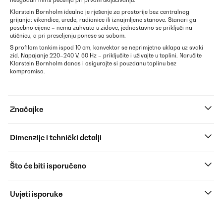
neugodan miris pečenja pri prvom uključivanju.
Klarstein Bornholm idealno je rješenje za prostorije bez centralnog
grijanja: vikendice, urede, radionice ili iznajmljene stanove. Stanari ga
posebno cijene – nema zahvata u zidove, jednostavno se priključi na
utičnicu, a pri preseljenju ponese sa sobom.
S profilom tankim ispod 10 cm, konvektor se neprimjetno uklapa uz svaki
zid. Napajanje 220–240 V, 50 Hz – priključite i uživajte u toplini. Naručite
Klarstein Bornholm danas i osigurajte si pouzdanu toplinu bez
kompromisa.
Značajke
Dimenzije i tehnički detalji
Što će biti isporučeno
Uvjeti isporuke