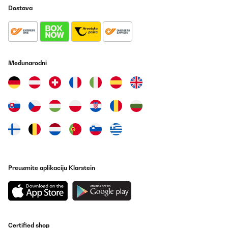
Ivan
Dostava
Prevedi
POTVRĐENI PREGLED
03/01/2026
Međunarodni
Splňuje vše co jsem očekával. Jednoduchá instalace, připojení i
vše ostatní. V aplikaci již mám 6 topení a jsem spokojený.
Jiří
Prevedi
POTVRĐENI PREGLED
14/12/2025
Optisch zurückhaltend, heizt super. Würde ich wieder kaufen.
Preuzmite aplikaciju Klarstein
Amazon-Benutzer
Prevedi
Certified shop