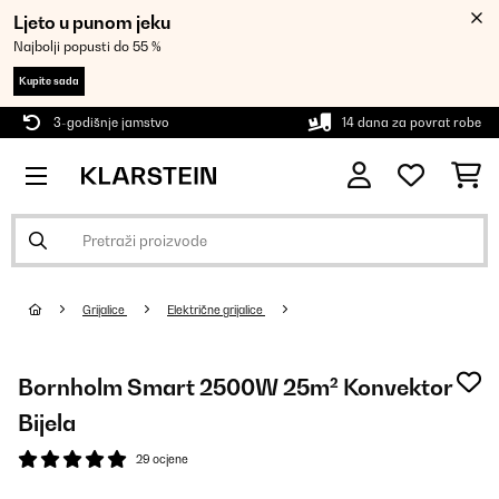
Ljeto u punom jeku
Najbolji popusti do 55 %
Kupite sada
3-godišnje jamstvo
14 dana za povrat robe
Grijalice
Električne grijalice
Bornholm Smart 2500W 25m² Konvektor
Bijela
29 ocjene