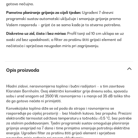
gotovo nečujno.
Pametno planiranje grijanja za cijeli tjedan:
Ugrađeni 7-dnevni
programski sustav automatski uključuje i smanjuje grijanje prema
Vašem rasporedu – grijat će se samo kada je to stvarno potrebno.
Diskretno uz zid, čisto i bez mirisa:
Profil tanji od 10 cm uklapa se uz
svaki zid bez upadalnosti, a filter za prašinu štiti grijaći element od
nečistoća i sprječava neugodan miris pri zagrijavanju.
Opis proizvoda
Hladni zidovi, neravnomjerna toplina i bučni radijatori – s tim završava
Klarstein Bornholm. Ovaj električni konvektor grije dnevnu sobu, spavaću
sobu i ured snagom od 2500 W, ravnomjerno i s manje od 35 dB toliko tiho
da ga gotovo nećete ni primijetiti.
Konvekcijska toplina diže se od poda do stropa i ravnomjerno se
raspoređuje po cijeloj prostoriji – bez hladnih kutova, bez propuha. Precizni
elektronički termostat održava temperaturu s točnošću ±0,5 °C, bez potrebe
za stalnim podešavanjem. Tjedni programski sustav omogućuje planiranje
grijanja unaprijed na 7 dana i time primjetno smanjuje potrošnju električne
energije. Ugrađeni filter za prašinu štiti grijaći element i sprječava