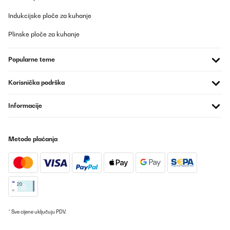
Prevedi
Indukcijske ploče za kuhanje
POTVRĐENI PREGLED
Plinske ploče za kuhanje
03/01/2026
Popularne teme
Mounded on the wall. It works ok but makes a lot of noise when it
turns on / off. Also, there is no week dates and hours timer
schedule installed on the software. The 2000W/20m2 has it.
Korisnička podrška
Cons is that we can’t put wallpaper on the wall with this heater.
.
Informacije
Ivan
Prevedi
Metode plaćanja
POTVRĐENI PREGLED
03/01/2026
Mounded on the wall. It works ok but makes a lot of noise when it
turns on / off. Also, there is no week dates and hours timer
schedule installed on the software. The 2000W/20m2 has it.
Cons is that we can’t put wallpaper on the wall with this heater.
* Sve cijene uključuju PDV.
.