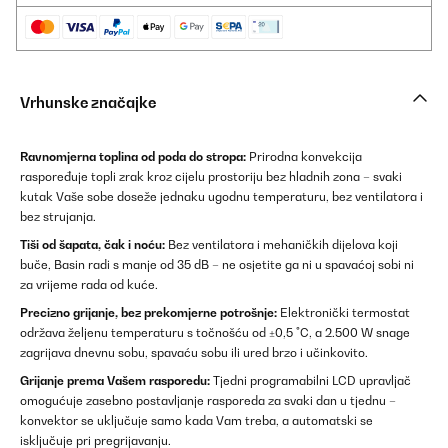
Vrhunske značajke
Ravnomjerna toplina od poda do stropa:
Prirodna konvekcija
raspoređuje topli zrak kroz cijelu prostoriju bez hladnih zona – svaki
kutak Vaše sobe doseže jednaku ugodnu temperaturu, bez ventilatora i
bez strujanja.
Tiši od šapata, čak i noću:
Bez ventilatora i mehaničkih dijelova koji
buče, Basin radi s manje od 35 dB – ne osjetite ga ni u spavaćoj sobi ni
za vrijeme rada od kuće.
Precizno grijanje, bez prekomjerne potrošnje:
Elektronički termostat
održava željenu temperaturu s točnošću od ±0,5 °C, a 2.500 W snage
zagrijava dnevnu sobu, spavaću sobu ili ured brzo i učinkovito.
Grijanje prema Vašem rasporedu:
Tjedni programabilni LCD upravljač
omogućuje zasebno postavljanje rasporeda za svaki dan u tjednu –
konvektor se uključuje samo kada Vam treba, a automatski se
isključuje pri pregrijavanju.