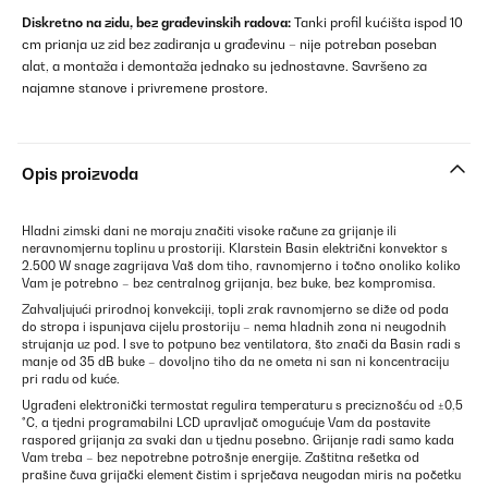
Diskretno na zidu, bez građevinskih radova:
Tanki profil kućišta ispod 10
cm prianja uz zid bez zadiranja u građevinu – nije potreban poseban
alat, a montaža i demontaža jednako su jednostavne. Savršeno za
najamne stanove i privremene prostore.
Opis proizvoda
Hladni zimski dani ne moraju značiti visoke račune za grijanje ili
neravnomjernu toplinu u prostoriji. Klarstein Basin električni konvektor s
2.500 W snage zagrijava Vaš dom tiho, ravnomjerno i točno onoliko koliko
Vam je potrebno – bez centralnog grijanja, bez buke, bez kompromisa.
Zahvaljujući prirodnoj konvekciji, topli zrak ravnomjerno se diže od poda
do stropa i ispunjava cijelu prostoriju – nema hladnih zona ni neugodnih
strujanja uz pod. I sve to potpuno bez ventilatora, što znači da Basin radi s
manje od 35 dB buke – dovoljno tiho da ne ometa ni san ni koncentraciju
pri radu od kuće.
Ugrađeni elektronički termostat regulira temperaturu s preciznošću od ±0,5
°C, a tjedni programabilni LCD upravljač omogućuje Vam da postavite
raspored grijanja za svaki dan u tjednu posebno. Grijanje radi samo kada
Vam treba – bez nepotrebne potrošnje energije. Zaštitna rešetka od
prašine čuva grijački element čistim i sprječava neugodan miris na početku