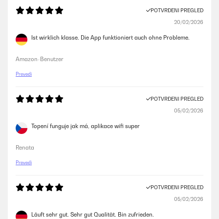
POTVRĐENI PREGLED
20/02/2026
Ist wirklich klasse. Die App funktioniert auch ohne Probleme.
Amazon-Benutzer
Prevedi
POTVRĐENI PREGLED
05/02/2026
Topení funguje jak má, aplikace wifi super
Renata
Prevedi
POTVRĐENI PREGLED
05/02/2026
Läuft sehr gut. Sehr gut Qualität. Bin zufrieden.