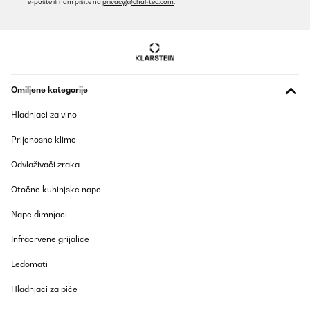
e-pošte ili nam pišite na
privacy@chal-tec.com
.
und wärmt den Raum so.Das passt für unsere Räume, ist aber
vielleicht nicht für jede Situation empfehlenswert.Wir steuern
diesen Wandkonvektor per HomeAssistant/Bewegungsmelder.
Das klappt super und der Raum wird auch schnell warm.Die
lauten Geräusche macht er, weil sich das Metallgehäuse bei der
Wärme ausdehnt und dann andere Teile erstmal
hinterherkommen müssen - dann gibt es ein lautes "ZONK". Bei
den ersten Malen wundert man sich noch und denkt "HUCH!"
Omiljene kategorije
aber irgendwann gewöhnt man sich dran. :)Deswegen ein Stern
abzug.Sonst klare Kaufempfehlung.
Hladnjaci za vino
Amazon-Benutzer
Prijenosne klime
Prevedi
Odvlaživači zraka
POTVRĐENI PREGLED
Otočne kuhinjske nape
05/12/2025
Nape dimnjaci
Wir sind sehr begeistertDie App lässt sich ganz leicht
installierenAuch die Bedienung mit der Fernsteuerung ist sehr
Infracrvene grijalice
gutDurch die Rollen und die kompakte Größe findet der Ofen in
jedem Zimmer schnell einen PlatzEr ist recht schnell warmWir
Ledomati
werden uns noch einen kaufen!
Amazon-Benutzer
Hladnjaci za piće
Prevedi