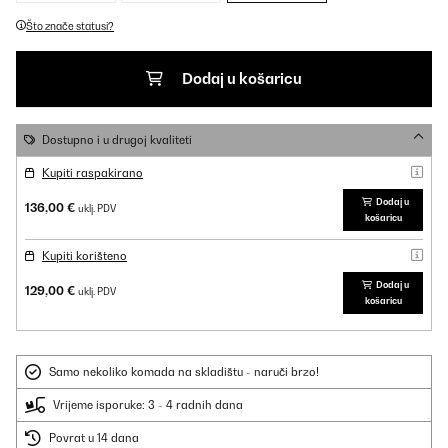
Što znače statusi?
Dodaj u košaricu
Dostupno i u drugoj kvaliteti
Kupiti raspakirano
Dodaj u
136,00 €
uklj. PDV
košaricu
Kupiti korišteno
Dodaj u
129,00 €
uklj. PDV
košaricu
Samo nekoliko komada na skladištu - naruči brzo!
Vrijeme isporuke: 3 - 4 radnih dana
Povrat u 14 dana