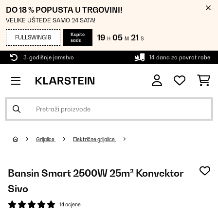
DO 18 % POPUSTA U TRGOVINI!
VELIKE UŠTEDE SAMO 24 SATA!
Kupite
19
05
20
FULLSWING18
H
M
S
sada
3-godišnje jamstvo
14 dana za povrat robe
Grijalice
Električne grijalice
Bansin Smart 2500W 25m² Konvektor
Sivo
14 ocjene