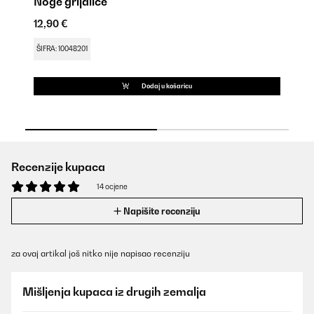
Noge grijalice
Ma
12,90 €
9,
ŠIFRA: 10048201
ŠI
Dodaj u košaricu
Recenzije kupaca
14 ocjene
Napišite recenziju
za ovaj artikal još nitko nije napisao recenziju
Mišljenja kupaca iz drugih zemalja