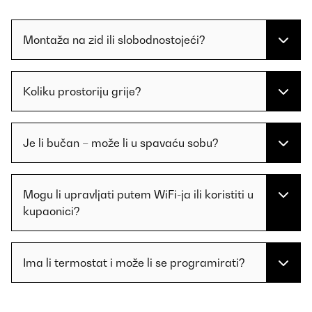
Montaža na zid ili slobodnostojeći?
Koliku prostoriju grije?
Je li bučan – može li u spavaću sobu?
Mogu li upravljati putem WiFi-ja ili koristiti u
kupaonici?
Ima li termostat i može li se programirati?