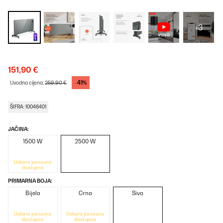
+3
151,90 €
-41%
Uvodna cijena:
259,90 €
ŠIFRA: 10046401
JAČINA:
1500 W
2500 W
Uskoro ponovno
dostupno
PRIMARNA BOJA:
Bijela
Crna
Siva
Uskoro ponovno
Uskoro ponovno
dostupno
dostupno