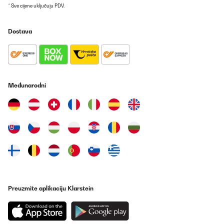
* Sve cijene uključuju PDV.
10/11/2025
Pedí el calefactor Klarstein Bansin de 2500 vatios con mucha
Dostava
ilusión, ya que su elegante diseño y sus funciones inteligentes me
conquistaron de inmediato. Y debo decir: ¡En muchos sentidos,
es un producto fantástico que cumple con lo prometido!Lo que
más me gustó:Diseño y calidad: El aparato tiene un aspecto
simplemente impresionante. El frontal de cristal y sus líneas
estilizadas son realmente llamativos. La fabricación es de
primera calidad y le da a cualquier habitación un toque moderno
Međunarodni
al instante.Control inteligente: El control mediante la aplicación
es ingenioso y funciona a la perfección. Poder encender el
calefactor de camino a casa es una comodidad
indispensable.Funcionamiento intuitivo: La pantalla táctil es muy
fácil de usar y los distintos modos (especialmente el modo ECO)
están muy bien pensados.Por qué lo devuelvo:Ahora bien, el quid
de la cuestión: El calefactor es potente, pero simplemente era
demasiado para mi habitación. Tengo un edificio antiguo muy
diáfano, con techos altos y más de 50 metros cuadrados, que
suele ser difícil de calentar.Aunque el Bansin hizo lo posible y sin
duda funcionaría de maravilla en habitaciones más pequeñas o
en edificios nuevos mejor aislados, en mi caso concreto no logró
alcanzar la temperatura confortable que deseaba en ese espacio
Preuzmite aplikaciju Klarstein
tan grande. Es perfecto para habitaciones de tamaño normal o
como calefacción complementaria, pero para el vestíbulo de mi
edificio antiguo, lamentablemente tengo que buscar una solución
aún más potente.Conclusión:Es una verdadera lástima, porque