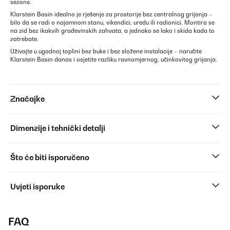
sezone.
Klarstein Basin idealno je rješenje za prostorije bez centralnog grijanja –
bilo da se radi o najamnom stanu, vikendici, uredu ili radionici. Montira se
na zid bez ikakvih građevinskih zahvata, a jednako se lako i skida kada to
zatrebate.
Uživajte u ugodnoj toplini bez buke i bez složene instalacije – naručite
Klarstein Basin danas i osjetite razliku ravnomjernog, učinkovitog grijanja.
Značajke
Dimenzije i tehnički detalji
Što će biti isporučeno
Uvjeti isporuke
FAQ