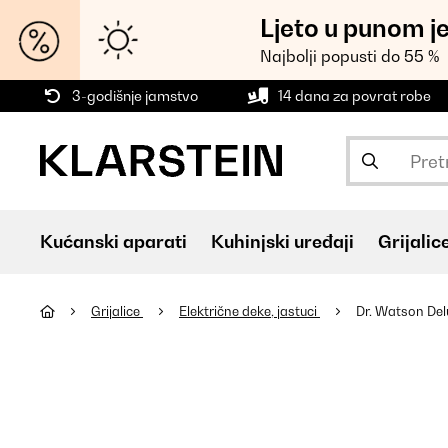
Ljeto u punom j
Najbolji popusti do 55 %
3-godišnje jamstvo
14 dana za povrat robe
Kućanski aparati
Kuhinjski uređaji
Grijalic
Grijalice
Električne deke, jastuci
Dr. Watson Del