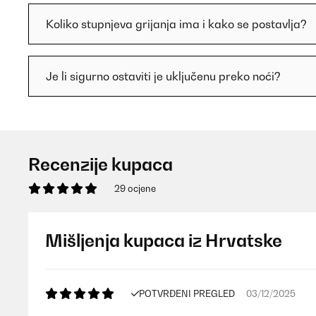
Koliko stupnjeva grijanja ima i kako se postavlja?
Je li sigurno ostaviti je uključenu preko noći?
Recenzije kupaca
29 ocjene
Mišljenja kupaca iz Hrvatske
POTVRĐENI PREGLED
03/12/2025