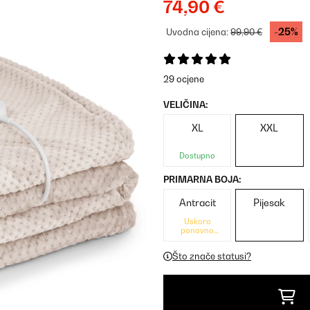
74,90 €
-25%
Uvodna cijena:
99,90 €
29 ocjene
VELIČINA:
XL
XXL
Dostupno
PRIMARNA BOJA:
Antracit
Pijesak
Uskoro
ponovno
dostupno
Što znače statusi?