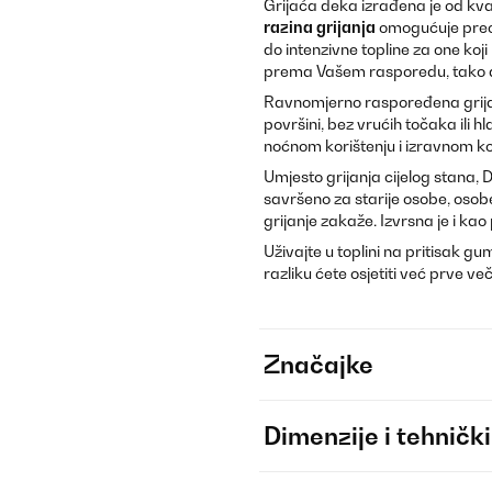
Grijaća deka izrađena je od kva
razina grijanja
omogućuje preci
do intenzivne topline za one koj
prema Vašem rasporedu, tako da 
Ravnomjerno raspoređena grija
površini, bez vrućih točaka ili h
noćnom korištenju i izravnom k
Umjesto grijanja cijelog stana, 
savršeno za starije osobe, osob
grijanje zakaže. Izvrsna je i kao
Uživajte u toplini na pritisak g
razliku ćete osjetiti već prve več
Značajke
Dimenzije i tehnički