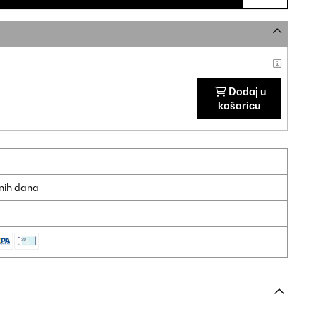
Dodaj u
košaricu
dnih dana