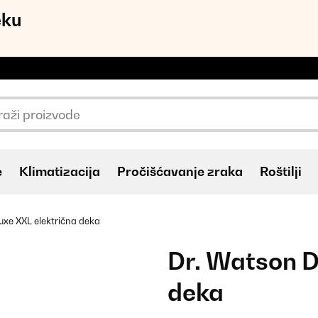
eku
e
Klimatizacija
Pročišćavanje zraka
Roštilji
uxe XXL električna deka
Dr. Watson D
deka