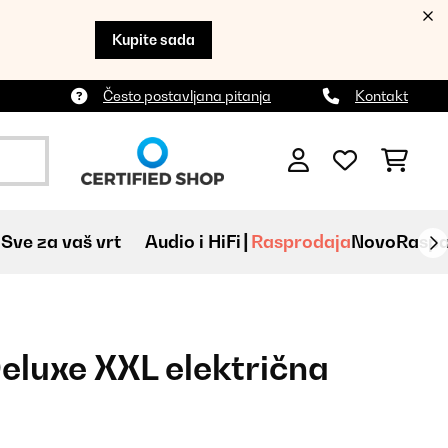
Kupite sada
Često postavljana pitanja
Kontakt
Sve za vaš vrt
Audio i HiFi
Rasprodaja
Novo
Raspa
eluxe XXL električna