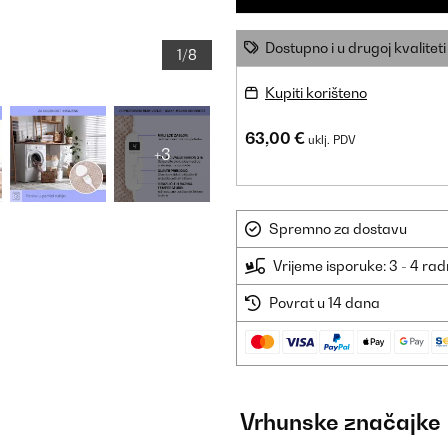
Dostupno i u drugoj kvaliteti
1/8
Kupiti korišteno
63,00 €
uklj. PDV
+3
Spremno za dostavu
Vrijeme isporuke: 3 - 4 ra
Povrat u 14 dana
Vrhunske značajke