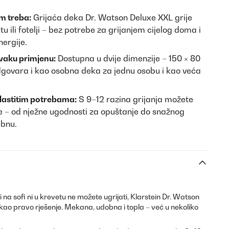
m treba:
Grijaća deka Dr. Watson Deluxe XXL grije
u ili fotelji – bez potrebe za grijanjem cijelog doma i
ergije.
vaku primjenu:
Dostupna u dvije dimenzije – 150 × 80
dgovara i kao osobna deka za jednu osobu i kao veća
vlastitim potrebama:
S 9–12 razina grijanja možete
ine – od nježne ugodnosti za opuštanje do snažnog
ebnu.
 na sofi ni u krevetu ne možete ugrijati, Klarstein Dr. Watson
kao pravo rješenje. Mekana, udobna i topla – već u nekoliko