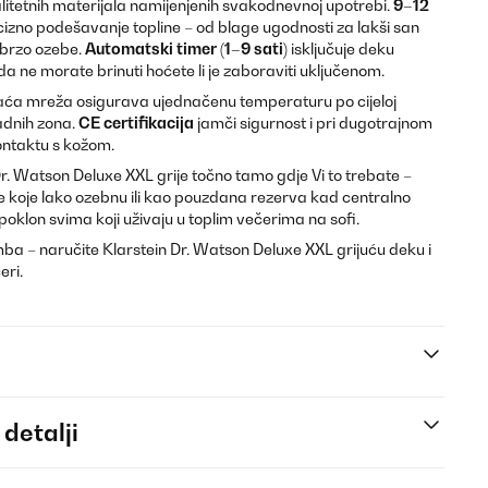
litetnih materijala namijenjenih svakodnevnoj upotrebi.
9–12
zno podešavanje topline – od blage ugodnosti za lakši san
i brzo ozebe.
Automatski timer (1–9 sati)
isključuje deku
ne morate brinuti hoćete li je zaboraviti uključenom.
ća mreža osigurava ujednačenu temperaturu po cijeloj
ladnih zona.
CE certifikacija
jamči sigurnost i pri dugotrajnom
ontaktu s kožom.
Dr. Watson Deluxe XXL grije točno tamo gdje Vi to trebate –
e koje lako ozebnu ili kao pouzdana rezerva kad centralno
 poklon svima koji uživaju u toplim večerima na sofi.
umba – naručite Klarstein Dr. Watson Deluxe XXL grijuću deku i
eri.
 detalji