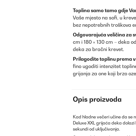
Toplina samo tamo gdje Va
Vaše mjesto na sofi, u krevet
bez nepotrebnih troškova en
Odgovarajuća veličina za s
cm i 180 × 130 cm – deka o
deka za bračni krevet.
Prilagodite toplinu prema 
fino ugoditi intenzitet topl
grijanja za one koji brzo oz
Opis proizvoda
Kad hladne večeri učine da se ni
Deluxe XXL grijaća deka dolazi 
sekundi od uključivanja.