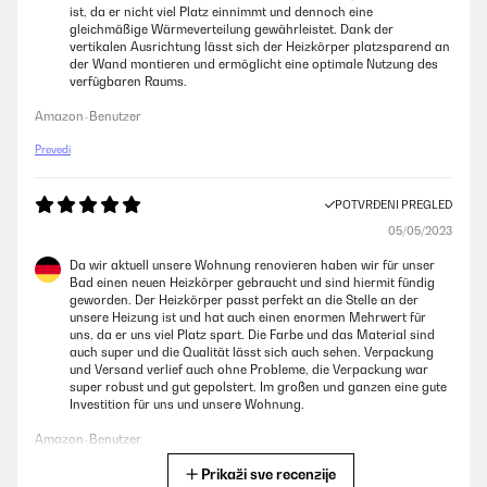
ist, da er nicht viel Platz einnimmt und dennoch eine
gleichmäßige Wärmeverteilung gewährleistet. Dank der
vertikalen Ausrichtung lässt sich der Heizkörper platzsparend an
der Wand montieren und ermöglicht eine optimale Nutzung des
verfügbaren Raums.
Amazon-Benutzer
Prevedi
POTVRĐENI PREGLED
05/05/2023
Da wir aktuell unsere Wohnung renovieren haben wir für unser
Bad einen neuen Heizkörper gebraucht und sind hiermit fündig
geworden. Der Heizkörper passt perfekt an die Stelle an der
unsere Heizung ist und hat auch einen enormen Mehrwert für
uns, da er uns viel Platz spart. Die Farbe und das Material sind
auch super und die Qualität lässt sich auch sehen. Verpackung
und Versand verlief auch ohne Probleme, die Verpackung war
super robust und gut gepolstert. Im großen und ganzen eine gute
Investition für uns und unsere Wohnung.
Amazon-Benutzer
Prikaži sve recenzije
Prevedi