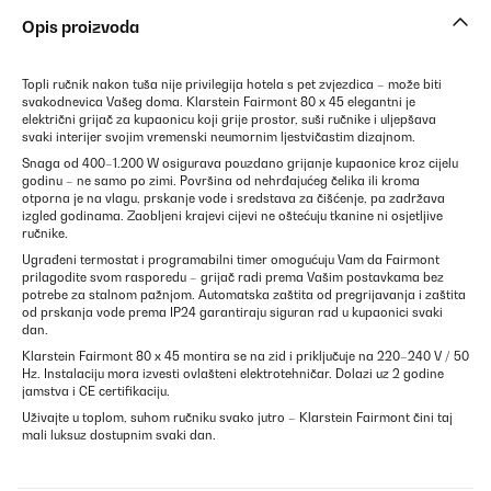
Opis proizvoda
Topli ručnik nakon tuša nije privilegija hotela s pet zvjezdica – može biti
svakodnevica Vašeg doma. Klarstein Fairmont 80 x 45 elegantni je
električni grijač za kupaonicu koji grije prostor, suši ručnike i uljepšava
svaki interijer svojim vremenski neumornim ljestvičastim dizajnom.
Snaga od 400–1.200 W osigurava pouzdano grijanje kupaonice kroz cijelu
godinu – ne samo po zimi. Površina od nehrđajućeg čelika ili kroma
otporna je na vlagu, prskanje vode i sredstava za čišćenje, pa zadržava
izgled godinama. Zaobljeni krajevi cijevi ne oštećuju tkanine ni osjetljive
ručnike.
Ugrađeni termostat i programabilni timer omogućuju Vam da Fairmont
prilagodite svom rasporedu – grijač radi prema Vašim postavkama bez
potrebe za stalnom pažnjom. Automatska zaštita od pregrijavanja i zaštita
od prskanja vode prema IP24 garantiraju siguran rad u kupaonici svaki
dan.
Klarstein Fairmont 80 x 45 montira se na zid i priključuje na 220–240 V / 50
Hz. Instalaciju mora izvesti ovlašteni elektrotehničar. Dolazi uz 2 godine
jamstva i CE certifikaciju.
Uživajte u toplom, suhom ručniku svako jutro – Klarstein Fairmont čini taj
mali luksuz dostupnim svaki dan.