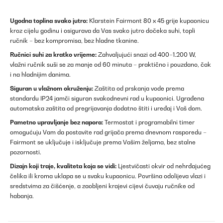
Ugodna toplina svako jutro:
Klarstein Fairmont 80 x 45 grije kupaonicu
kroz cijelu godinu i osigurava da Vas svako jutro dočeka suhi, topli
ručnik – bez kompromisa, bez hladne tkanine.
Ručnici suhi za kratko vrijeme:
Zahvaljujući snazi od 400–1.200 W,
vlažni ručnik suši se za manje od 60 minuta – praktično i pouzdano, čak
i na hladnijim danima.
Siguran u vlažnom okruženju:
Zaštita od prskanja vode prema
standardu IP24 jamči siguran svakodnevni rad u kupaonici. Ugrađena
automatska zaštita od pregrijavanja dodatno štiti i uređaj i Vaš dom.
Pametno upravljanje bez napora:
Termostat i programabilni timer
omogućuju Vam da postavite rad grijača prema dnevnom rasporedu –
Fairmont se uključuje i isključuje prema Vašim željama, bez stalne
pozornosti.
Dizajn koji traje, kvaliteta koja se vidi:
Ljestvičasti okvir od nehrđajućeg
čelika ili kroma uklapa se u svaku kupaonicu. Površina odolijeva vlazi i
sredstvima za čišćenje, a zaobljeni krajevi cijevi čuvaju ručnike od
habanja.