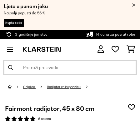
Ljeto u punom jeku
Najbolji popusti do 55 %
Kupite sada
3-godišnje jamstvo
14 dana za povrat robe
Grijalice
Radijator za kupaonicu
Fairmont radijator, 45 x 80 cm
6 ocjene