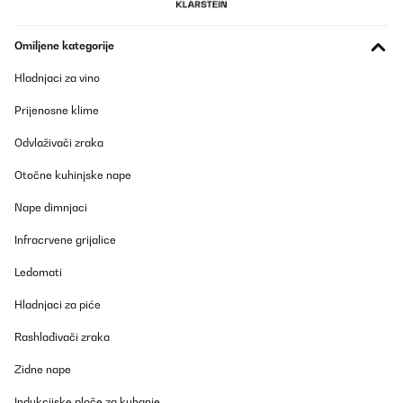
Amazon-Benutzer
Prevedi
Omiljene kategorije
Hladnjaci za vino
POTVRĐENI PREGLED
12/04/2023
Prijenosne klime
Gratamente sorprendida con el radiador. Lo primero, el envío fue
Odvlaživači zraka
muy rápido, me dieron un rango de fechas y el primer día, ya lo
tenía en casa.Llegó muy bien embalado y protegido. Yo cogí el
tamaño más pequeño de 80x45, para colocarlo en un baño
Otočne kuhinjske nape
pequeño, y es ligero y de calidad. Funciona de lujo, da buen calor
y es de bajo consumo. Justo lo que buscaba, estoy encantada.
Nape dimnjaci
Usuario/a de amazon
Infracrvene grijalice
Prevedi
Ledomati
Hladnjaci za piće
Rashlađivači zraka
Zidne nape
Indukcijske ploče za kuhanje