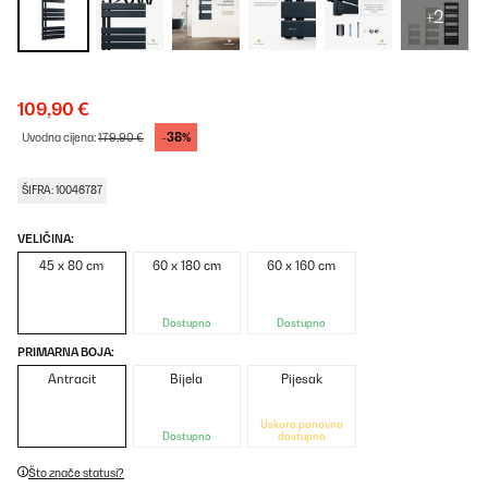
+2
109,90 €
-38%
Uvodna cijena:
179,90 €
ŠIFRA: 10046787
VELIČINA:
45 x 80 cm
60 x 180 cm
60 x 160 cm
Dostupno
Dostupno
PRIMARNA BOJA:
Antracit
Bijela
Pijesak
Uskoro ponovno
Dostupno
dostupno
Što znače statusi?