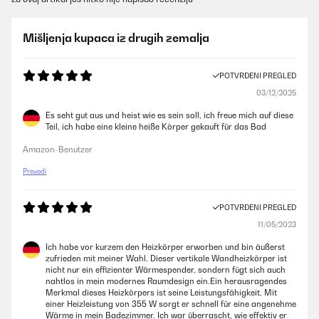
Mišljenja kupaca iz drugih zemalja
POTVRĐENI PREGLED
03/12/2025
Es seht gut aus und heist wie es sein soll, ich freue mich auf diese
Teil, ich habe eine kleine heiße Körper gekauft für das Bad
Amazon-Benutzer
Prevedi
POTVRĐENI PREGLED
11/05/2023
Ich habe vor kurzem den Heizkörper erworben und bin äußerst
zufrieden mit meiner Wahl. Dieser vertikale Wandheizkörper ist
nicht nur ein effizienter Wärmespender, sondern fügt sich auch
nahtlos in mein modernes Raumdesign ein.Ein herausragendes
Merkmal dieses Heizkörpers ist seine Leistungsfähigkeit. Mit
einer Heizleistung von 355 W sorgt er schnell für eine angenehme
Wärme in mein Badezimmer. Ich war überrascht, wie effektiv er