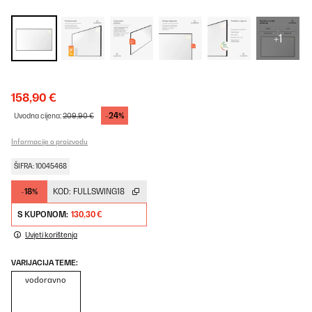
+1
158,90 €
-24%
Uvodna cijena:
209,90 €
Informacije o proizvodu
ŠIFRA: 10045468
-18%
KOD:
FULLSWING18
S KUPONOM:
130,30 €
Uvjeti korištenja
VARIJACIJA TEME:
vodoravno