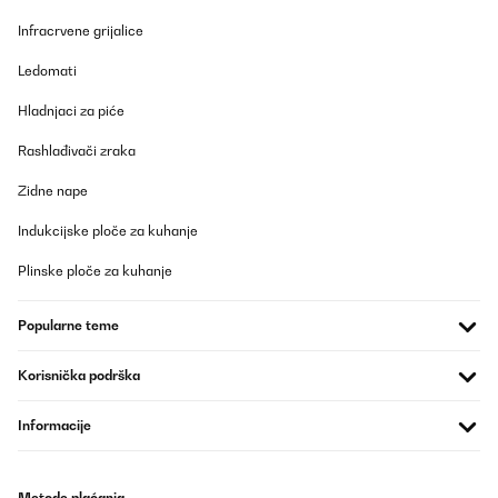
english adapter. Material quality and easy setup is impressive. I
would like to recommend this item.
Infracrvene grijalice
Amazon user
Ledomati
Prevedi
Hladnjaci za piće
POTVRĐENI PREGLED
Rashlađivači zraka
24/08/2025
Zidne nape
Seit Anfang Mai eine super Bedarfs-Heizung ! Verrichtet ihren
Dienst zuverlässig wechselweise in einer 20qm - Küche oder
Indukcijske ploče za kuhanje
einem 9qm - Bad bei offener Tür. Haus ist ein Ziegel- Lehmbau
von vor 200 Jahren. Wir betreiben sie ohne App ganz einfach
Plinske ploče za kuhanje
und schlicht. Aufgrund eines Balkonkraftwerkes haben wir uns
hierfür entschieden, so können wir Überkapazitäten abfangen,
die sonst sinnlos ins Netz laufen würden. Wir denken bereits über
Popularne teme
eine 2. nach, die dann im WZ obendrüber zum Einsatz in der
Übergangszeit käme. Spart den Einsatz der Gastherme. Klare
Kaufempfehlung!
Korisnička podrška
Amazon-Benutzer
Informacije
Prevedi
POTVRĐENI PREGLED
Metode plaćanja