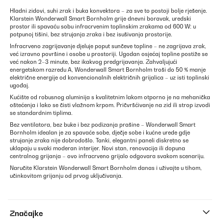
Hladni zidovi, suhi zrak i buka konvektora – za sve to postoji bolje rješenje.
Klarstein Wonderwall Smart Bornholm grije dnevni boravak, uredski
prostor ili spavaću sobu infracrvenim toplinskim zrakama od 600 W: u
potpunoj tišini, bez strujanja zraka i bez isušivanja prostorije.
Infracrveno zagrijavanje djeluje poput sunčeve topline – ne zagrijava zrak,
već izravno površine i osobe u prostoriji. Ugodan osjećaj topline postiže se
već nakon 2–3 minute, bez ikakvog predgrijavanja. Zahvaljujući
energetskom razredu A, Wonderwall Smart Bornholm troši do 50 % manje
električne energije od konvencionalnih električnih grijalica – uz isti toplinski
ugođaj.
Kućište od robusnog aluminija s kvalitetnim lakom otporno je na mehanička
oštećenja i lako se čisti vlažnom krpom. Pričvršćivanje na zid ili strop izvodi
se standardnim tiplima.
Bez ventilatora, bez buke i bez podizanja prašine – Wonderwall Smart
Bornholm idealan je za spavaće sobe, dječje sobe i kućne urede gdje
strujanje zraka nije dobrodošlo. Tanki, elegantni paneli diskretno se
uklapaju u svaki moderan interijer. Novi stan, renovacija ili dopuna
centralnog grijanja – ovo infracrveno grijalo odgovara svakom scenariju.
Naručite Klarstein Wonderwall Smart Bornholm danas i uživajte u tihom,
učinkovitom grijanju od prvog uključivanja.
Značajke