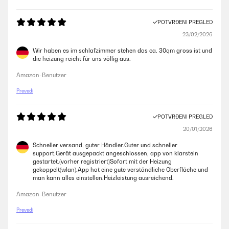
POTVRĐENI PREGLED
23/02/2026
Wir haben es im schlafzimmer stehen das ca. 30qm gross ist und
die heizung reicht für uns völlig aus.
Amazon-Benutzer
Prevedi
POTVRĐENI PREGLED
20/01/2026
Schneller versand, guter Händler.Guter und schneller
support.Gerät ausgepackt angeschlossen, app von klarstein
gestartet.(vorher registriert)Sofort mit der Heizung
gekoppelt(wlan).App hat eine gute verständliche Oberfläche und
man kann alles einstellen.Heizleistung ausreichend.
Amazon-Benutzer
Prevedi