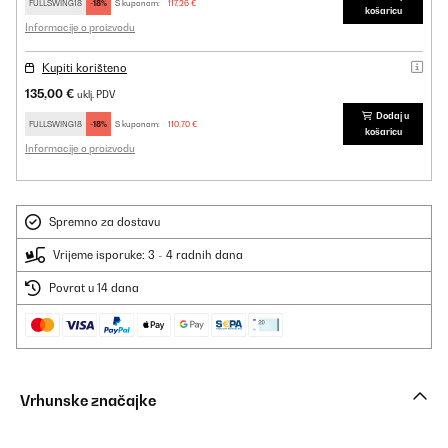
FULLSWING18
-18%
S kuponom:
117,26 €
košaricu
Informacije o proizvodu
Kupiti korišteno
135,00 €
uklj. PDV
Dodaj u
FULLSWING18
-18%
S kuponom:
110,70 €
košaricu
Informacije o proizvodu
Spremno za dostavu
Vrijeme isporuke: 3 - 4 radnih dana
Povrat u 14 dana
Vrhunske značajke