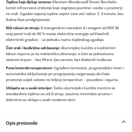
Toplina koja djeluje izravno:
Klarstein Wonderwall Smart Bornholm
koristi infracrveno zračenje koje zagrijava površine i osobe u prostoriji –
ne zrak. Ugodan osjećaj topline osjetit ćete već nakon 2–3 minute, bez
ikakve faze predgrijavanja.
Niži računi za struju:
S energetskim razredom A i snagom od 600 W,
ovaj panel troši do 50 % manje električne energije od klasičnih
električnih grijalica – uz jednaku razinu toplinskog ugođaja.
Čist zrak i bezbrižno održavanje:
Aluminijsko kućište s kvalitetnim
lakom otporno je na mehanička oštećenja, a čisti se jednostavno
vlažnom krpom – bez filtera, bez servisa, bez dodatnih troškova.
Puna kontrola temperature:
Ugrađeni termostat, programabilni timer i
automatsko isključivanje pri pregrijavanju osiguravaju da Vaša
prostorija uvijek ostane na željnoj temperaturi – pouzdano i sigurno.
Uklopite se u svaki interijer:
Tanko aluminijsko kućište montira se
standardnim tiplima na zid ili strop, zauzima minimalan prostor i
diskretno se uklapa u svaki moderan dom.
Opis proizvoda