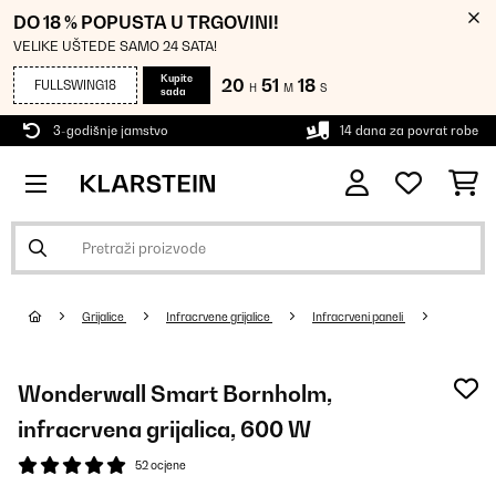
DO 18 % POPUSTA U TRGOVINI!
VELIKE UŠTEDE SAMO 24 SATA!
Kupite
20
51
17
FULLSWING18
H
M
S
sada
3-godišnje jamstvo
14 dana za povrat robe
Grijalice
Infracrvene grijalice
Infracrveni paneli
Wonderwall Smart Bornholm,
infracrvena grijalica, 600 W
52 ocjene