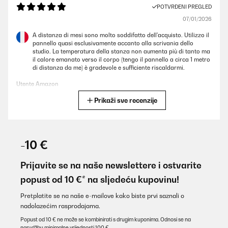
POTVRĐENI PREGLED
07/01/2026
A distanza di mesi sono molto soddifatto dell'acquisto. Utilizzo il
pannello quasi esclusivamente accanto alla scrivania dello
studio. La temperatura della stanza non aumenta più di tanto ma
il calore emanato verso il corpo (tengo il pannello a circa 1 metro
di distanza da me) è gradevole e sufficiente riscaldarmi.
Utente Amazon
Prikaži sve recenzije
Prevedi
POTVRĐENI PREGLED
03/01/2026
-10 €
Tolle InfrarotheizungProdukt:Klarstein Infrarotheizung,
600WBewertung nach Nutzung:Ich habe das Produkt nun seit
Prijavite se na naše newslettere i ostvarite
knapp 1Jahr im Einsatz und möchte meine Erfahrung
popust od 10 €* na sljedeću kupovinu!
teilen.Insgesamt bin ich zufrieden.Was mir gut gefallen hat:+ gute
Verarbeitung / einfache Handhabung / zuverlässige Funktion+
Smart Steuerung über die eigene App+ Thermostat funktioniert
Pretplatite se na naše e-mailove kako biste prvi saznali o
superWas mir weniger gefallen hat.- Die abstrahlfläche ist etwas
nadolazećim rasprodajama.
kleinFür wen ist das Produkt geeignet:Gut geeignet für
alltäglichen Gebrauch.Weniger geeignet, wenn man damit
Popust od 10 € ne može se kombinirati s drugim kuponima. Odnosi se na
tatsächlich heizen möchte. Ich bekomme unser Bad damit kein
narudžbu minimalne vrijednosti 100 €.