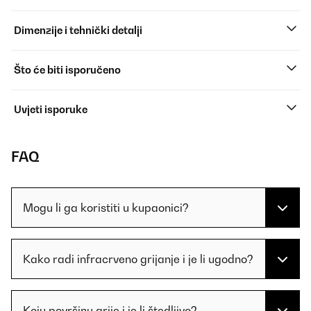
Dimenzije i tehnički detalji
Što će biti isporučeno
Uvjeti isporuke
FAQ
Mogu li ga koristiti u kupaonici?
Kako radi infracrveno grijanje i je li ugodno?
Koju površinu grije i je li štedljivo?