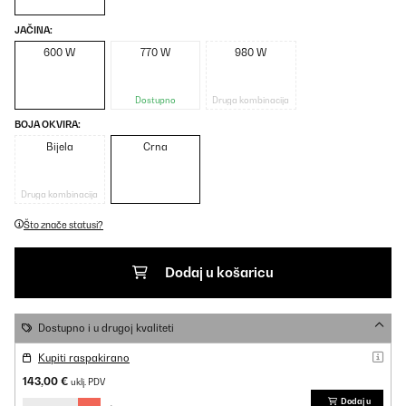
JAČINA:
600 W
770 W
980 W
Dostupno
Druga kombinacija
BOJA OKVIRA:
Bijela
Crna
Druga kombinacija
Što znače statusi?
Dodaj u košaricu
Dostupno i u drugoj kvaliteti
Kupiti raspakirano
143,00 €
uklj. PDV
Dodaj u