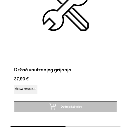
Držač unutranjeg grijanja
No
37,90 €
24
ŠIFRA: 10048173
ŠI
Dodaj u košaricu