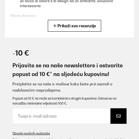
un tocco di calore e di design ad un ambiente, soluzione
interessante
Utente Amazon
Prikaži sve recenzije
Prevedi
POTVRĐENI PREGLED
24/11/2023
-10 €
franchement je me demandais qu'elle allait etre le resultat, mais
franchement super pour une petite piece de 9m2, pas plus j'ai pris
Prijavite se na naše newslettere i ostvarite
la version 600watt le miroir chauffe pas immediatement il lui faut
popust od 10 €* na sljedeću kupovinu!
5 bonne minute pour atteindre la temperature apres une chaleur
diffuse se degage du miroir qui peur servire de miroir pour le
coup, perso accrocher au mur car poser sur ces pieds semble
Pretplatite se na naše e-mailove kako biste prvi saznali o
bizarre, la telecommande thermostat reponds super bien pas
nadolazećim rasprodajama.
besoin de viser pour qu'elle marche et enfin un interrupteur on/off
est sur le miroir pour etre sure de l'avoir eteint.une securité non
Popust od 10 € ne može se kombinirati s drugim kuponima. Odnosi se na
néglichable de mon sens.
narudžbu minimalne vrijednosti 100 €.
Utilisateur d'Amazon
Prevedi
Obrada osobnih podataka
POTVRĐENI PREGLED