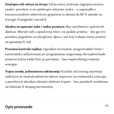
Značajno niži računi za struju:
Infracrveno zračenje zagrijava izravno
osobe i površine, a ne cjelokupni volumen zraka – u usporedbi s
konvencionalnim električnim grijačima to donosi do 50 % uštede na
energiji. Energetski razred A.
Idealno za spavaće sobe i radne prostore:
Bez ventilatora i pokretnih
dijelova, Marvel radi u apsolutnoj tišini i ne podiže prašinu – što ga čini
posebno pogodnim za alergičare, djecu i sve koji trebaju miran prostor
za spavanje ili rad.
Precizna kontrola topline:
Ugrađeni termostat, programabilni timer i
automatsko isključivanje pri pregrijavanju osiguravaju da toplina bude
prisutna točno kada Vam je potrebna – bez nepotrebnog trošenja
energije.
Trajna izrada, jednostavno održavanje:
Kućište od čvrstog aluminija
zaštićeno je visokokvalitetnim lakom otpornim na mehaničke utjecaje,
a površinu je dovoljno obrisati vlažnom krpom – bez posebnih sredstava
za čišćenje ili skupog servisiranja.
Opis proizvoda