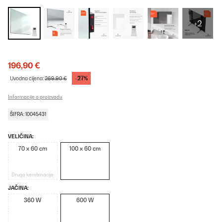
+2
196,90 €
-27%
Uvodna cijena:
269,90 €
Informacije o proizvodu
ŠIFRA: 10045431
VELIČINA:
70 x 60 cm
100 x 60 cm
Druga kombinacija
JAČINA:
360 W
600 W