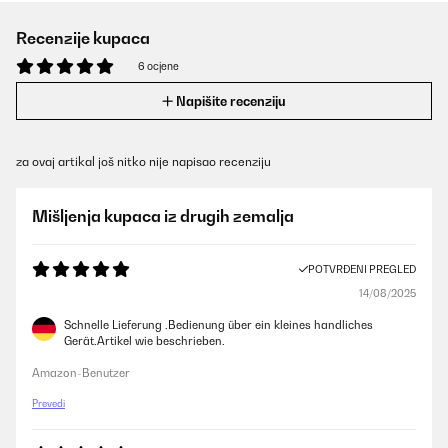
Recenzije kupaca
6 ocjene
Napišite recenziju
za ovaj artikal još nitko nije napisao recenziju
Mišljenja kupaca iz drugih zemalja
POTVRĐENI PREGLED
14/08/2025
Schnelle Lieferung .Bedienung über ein kleines handliches
Gerät.Artikel wie beschrieben.
Amazon-Benutzer
Prevedi