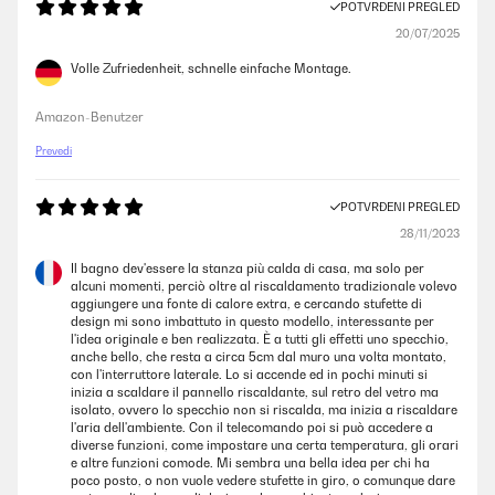
POTVRĐENI PREGLED
20/07/2025
Volle Zufriedenheit, schnelle einfache Montage.
Amazon-Benutzer
Prevedi
POTVRĐENI PREGLED
28/11/2023
Il bagno dev'essere la stanza più calda di casa, ma solo per
alcuni momenti, perciò oltre al riscaldamento tradizionale volevo
aggiungere una fonte di calore extra, e cercando stufette di
design mi sono imbattuto in questo modello, interessante per
l'idea originale e ben realizzata. È a tutti gli effetti uno specchio,
anche bello, che resta a circa 5cm dal muro una volta montato,
con l'interruttore laterale. Lo si accende ed in pochi minuti si
inizia a scaldare il pannello riscaldante, sul retro del vetro ma
isolato, ovvero lo specchio non si riscalda, ma inizia a riscaldare
l'aria dell'ambiente. Con il telecomando poi si può accedere a
diverse funzioni, come impostare una certa temperatura, gli orari
e altre funzioni comode. Mi sembra una bella idea per chi ha
poco posto, o non vuole vedere stufette in giro, o comunque dare