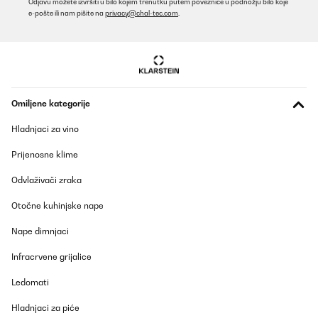
Odjavu možete izvršiti u bilo kojem trenutku putem poveznice u podnožju bilo koje
e-pošte ili nam pišite na
privacy@chal-tec.com
.
01/09/2022
Ich musste die Spiegelheizung reklamieren , da die erst
Fehlerhaft, Unsauber ( Klebereste, dunkle Einschlüsse im Glas )
verarbeitet war. Die zweite Spiegelheizung ist aber ok und hat
keine Mängel … sieht super aus und tut wie beschrieben was sie
soll ! Die Aufhängung ist etwas schwierig , da 4 Halterung
angebracht werden müssen.Ein Punkt Abzug für das ewige hin
Omiljene kategorije
und her mit dem Umtausch und das der erste Artikel scheinbar
ohne Qualitätskontrolle zum Kunden ging, der dann mit der
Hladnjaci za vino
Reklamation seinen Ärger/ Mehraufwand hat.
Amazon-Benutzer
Prijenosne klime
Prevedi
Odvlaživači zraka
Otočne kuhinjske nape
POTVRĐENI PREGLED
22/11/2020
Nape dimnjaci
Compré este espejo para el baño, para poder obtener calor
Infracrvene grijalice
adicional por las mañanas, ya que en mi comunidad no se
enciende la calefacción hasta media mañana. Tenía dudas sobre
Ledomati
cuánto calor emitiría, si sería suficiente para cumplir esta función
o si acabaría siendo simplemente un espejo anti-vaho. Al
probarlo observé que emite bastante calor, no tanto como para
Hladnjaci za piće
agobiarme estando frente a él, o como para preocuparme por