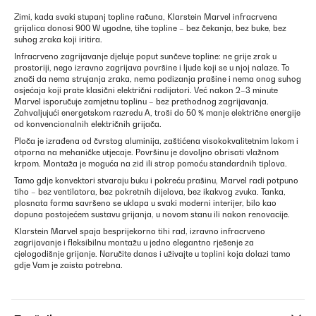
Zimi, kada svaki stupanj topline računa, Klarstein Marvel infracrvena
grijalica donosi 900 W ugodne, tihe topline – bez čekanja, bez buke, bez
suhog zraka koji iritira.
Infracrveno zagrijavanje djeluje poput sunčeve topline: ne grije zrak u
prostoriji, nego izravno zagrijava površine i ljude koji se u njoj nalaze. To
znači da nema strujanja zraka, nema podizanja prašine i nema onog suhog
osjećaja koji prate klasični električni radijatori. Već nakon 2–3 minute
Marvel isporučuje zamjetnu toplinu – bez prethodnog zagrijavanja.
Zahvaljujući energetskom razredu A, troši do 50 % manje električne energije
od konvencionalnih električnih grijača.
Ploča je izrađena od čvrstog aluminija, zaštićena visokokvalitetnim lakom i
otporna na mehaničke utjecaje. Površinu je dovoljno obrisati vlažnom
krpom. Montaža je moguća na zid ili strop pomoću standardnih tiplova.
Tamo gdje konvektori stvaraju buku i pokreću prašinu, Marvel radi potpuno
tiho – bez ventilatora, bez pokretnih dijelova, bez ikakvog zvuka. Tanka,
plosnata forma savršeno se uklapa u svaki moderni interijer, bilo kao
dopuna postojećem sustavu grijanja, u novom stanu ili nakon renovacije.
Klarstein Marvel spaja besprijekorno tihi rad, izravno infracrveno
zagrijavanje i fleksibilnu montažu u jedno elegantno rješenje za
cjelogodišnje grijanje. Naručite danas i uživajte u toplini koja dolazi tamo
gdje Vam je zaista potrebna.