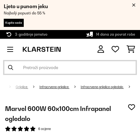
Ljeto u punom jeku
Najbolji popusti do 55 %
Kupite sada
3-godišnje jamstvo
14 dana za povrat robe
Grijalice
Infracrvene grijalice
Infracrvene grijalice ogledalo
Marvel 600W 60x100cm Infrapanel
ogledalo
6 ocjene